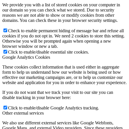
We provide you with a list of stored cookies on your computer in
our domain so you can check what we stored. Due to security
reasons we are not able to show or modify cookies from other
domains. You can check these in your browser security settings.
Check to enable permanent hiding of message bar and refuse all
cookies if you do not opt in. We need 2 cookies to store this setting.
Otherwise you will be prompted again when opening a new
browser window or new a tab.
Click to enable/disable essential site cookies.
Google Analytics Cookies
These cookies collect information that is used either in aggregate
form to help us understand how our website is being used or how
effective our marketing campaigns are, or to help us customize our
website and application for you in order to enhance your experience.
If you do not want that we track your visit to our site you can
disable tracking in your browser here:
Click to enable/disable Google Analytics tracking.
Other external services
We also use different external services like Google Webfonts,
Google Maps, and external Video providers. Since these providers