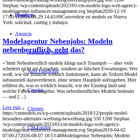
Stephan
/wp-content/uploads/2023/01/cm-models-logo-web-agency-
modelagentur-influencer-management.svg
Stephan
2020-12-19
Hombres
17:00:11
2024-08-29 14:43:09
Convertirse en modelo en Nueva
York: solicitud, casting y trabajos
Agencia
Modelagentur Nebenjobs: Modeln
nebenberuflich, geht das?
Agencia de modelos
«`html Nebenberuflich modeln klingt nach Traumjob — aber viele
scheitern nicht am Aussehen, sondern an falschen Erwartungen. Wer
Next Fundición
weiß, wie die Branche wirklich funktioniert, kann als Teilzeit-Model
substanziell dazuverdienen, ohne seinen Hauptjob aufzugeben. Hier
erfährst du, was es wirklich braucht, wie der Einstieg läuft und
Creador
welche Fallen du umgehst. Was nebenberufliches Modeln bedeutet
— und […]
Leer más
Clientes
https://cmmodels.es/wp-content/uploads/2018/12/people-model-
besonders-alternativ-werbung-bewerbung.jpg
550
1200
Stephan
/wp-content/uploads/2023/01/cm-models-logo-web-agency-
CM Equipo
modelagentur-influencer-management.svg
Stephan
2019-04-02
07:00:27
2026-08-07 18:53:48
Modelagentur Nebenjobs: Modeln