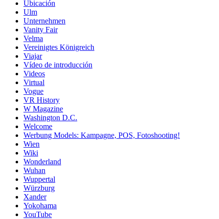
Ubicación
Ulm
Unternehmen
Vanity Fair
Velma
Vereinigtes Königreich
Viajar
Vídeo de introducción
Videos
Virtual
Vogue
VR History
W Magazine
Washington D.C.
Welcome
Werbung Models: Kampagne, POS, Fotoshooting!
Wien
Wiki
Wonderland
Wuhan
Wuppertal
Würzburg
Xander
Yokohama
YouTube