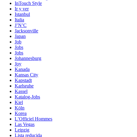
InTouch Style
Ir y ver
Istanbul
Italia
J’N’C
Jacksonville
Japan
Job
Jobs
Jobs
Johannesburg
Joy
Kanada
Kansas City
Kapstadt
Karlsruhe
Kassel
Katalog-Jobs
Kiel
Köln
Korea
L’Officiel Hommes
Las Vegas
Leipzig
Lista reducida