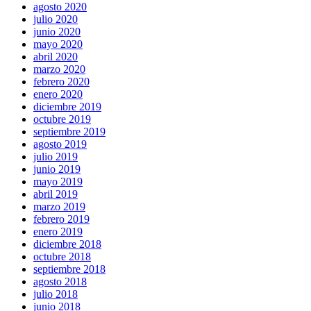
agosto 2020
julio 2020
junio 2020
mayo 2020
abril 2020
marzo 2020
febrero 2020
enero 2020
diciembre 2019
octubre 2019
septiembre 2019
agosto 2019
julio 2019
junio 2019
mayo 2019
abril 2019
marzo 2019
febrero 2019
enero 2019
diciembre 2018
octubre 2018
septiembre 2018
agosto 2018
julio 2018
junio 2018