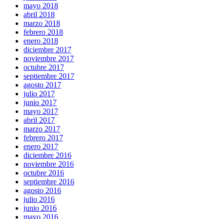
mayo 2018
abril 2018
marzo 2018
febrero 2018
enero 2018
diciembre 2017
noviembre 2017
octubre 2017
septiembre 2017
agosto 2017
julio 2017
junio 2017
mayo 2017
abril 2017
marzo 2017
febrero 2017
enero 2017
diciembre 2016
noviembre 2016
octubre 2016
septiembre 2016
agosto 2016
julio 2016
junio 2016
mayo 2016