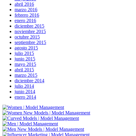
abril 2016
marzo 2016
febrero 2016
enero 2016
diciembre 2015
noviembre 2015
octubre 2015
septiembre 2015
agosto 2015
julio 2015
junio 2015
mayo 2015
abril 2015
marzo 2015
diciembre 2014
julio 2014
junio 2014
enero 2014