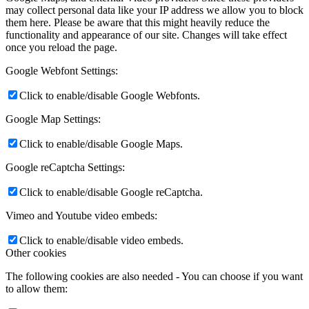
may collect personal data like your IP address we allow you to block
them here. Please be aware that this might heavily reduce the
functionality and appearance of our site. Changes will take effect
once you reload the page.
Google Webfont Settings:
Click to enable/disable Google Webfonts.
Google Map Settings:
Click to enable/disable Google Maps.
Google reCaptcha Settings:
Click to enable/disable Google reCaptcha.
Vimeo and Youtube video embeds:
Click to enable/disable video embeds.
Other cookies
The following cookies are also needed - You can choose if you want
to allow them: