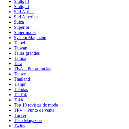
Stuttgart
Stuttgart
Süd Afrika
Süd Amerika
Suiza
Superior
Supermodel
System Magazine
Taipei
Taiwan
Tallas grandes
Tampa
Tasa
TBA – Por anunciar
Teaser
Thailand
Tianjin
Tiendas
TikTok
Tokio
Top 10 revistas de moda
TPV – Punto de venta
Türkei
Tush Magazine
Twins