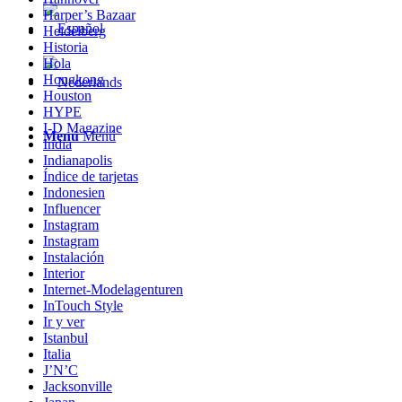
Harper’s Bazaar
Heidelberg
Historia
Hola
Hongkong
Houston
HYPE
I-D Magazine
Menú
Menú
India
Indianapolis
Índice de tarjetas
Indonesien
Influencer
Instagram
Instagram
Instalación
Interior
Internet-Modelagenturen
InTouch Style
Ir y ver
Istanbul
Italia
J’N’C
Jacksonville