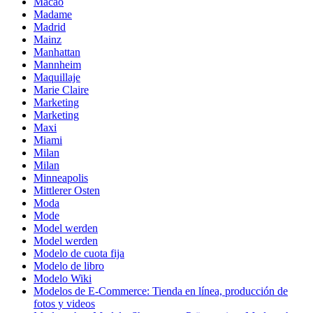
Macao
Madame
Madrid
Mainz
Manhattan
Mannheim
Maquillaje
Marie Claire
Marketing
Marketing
Maxi
Miami
Milan
Milan
Minneapolis
Mittlerer Osten
Moda
Mode
Model werden
Model werden
Modelo de cuota fija
Modelo de libro
Modelo Wiki
Modelos de E-Commerce: Tienda en línea, producción de
fotos y videos