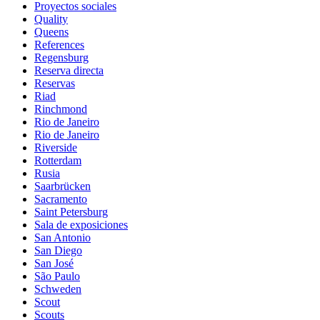
Proyectos sociales
Quality
Queens
References
Regensburg
Reserva directa
Reservas
Riad
Rinchmond
Rio de Janeiro
Rio de Janeiro
Riverside
Rotterdam
Rusia
Saarbrücken
Sacramento
Saint Petersburg
Sala de exposiciones
San Antonio
San Diego
San José
São Paulo
Schweden
Scout
Scouts