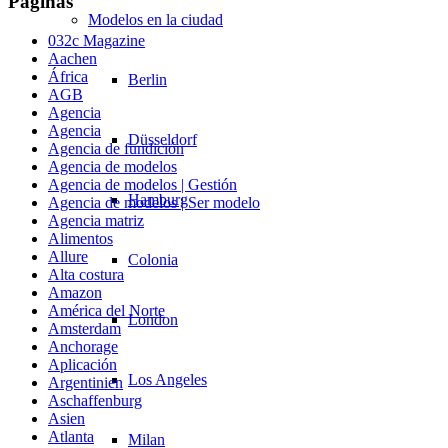
Páginas
Modelos en la ciudad
032c Magazine
Aachen
África
Berlin
AGB
Agencia
Agencia
Düsseldorf
Agencia de fundición
Agencia de modelos
Agencia de modelos | Gestión
Hamburg
Agencia de modelos | Ser modelo
Agencia matriz
Alimentos
Allure
Colonia
Alta costura
Amazon
América del Norte
London
Amsterdam
Anchorage
Aplicación
Los Angeles
Argentinien
Aschaffenburg
Asien
Atlanta
Milan