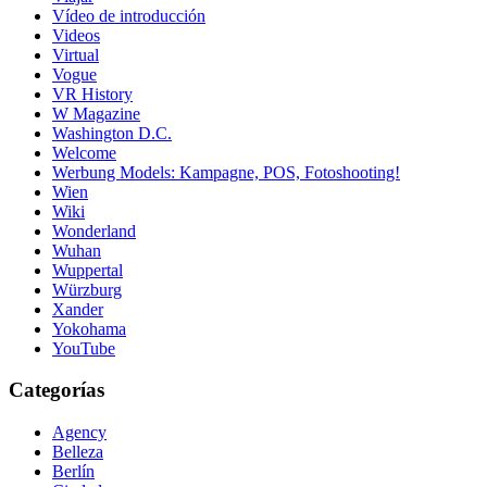
Vídeo de introducción
Videos
Virtual
Vogue
VR History
W Magazine
Washington D.C.
Welcome
Werbung Models: Kampagne, POS, Fotoshooting!
Wien
Wiki
Wonderland
Wuhan
Wuppertal
Würzburg
Xander
Yokohama
YouTube
Categorías
Agency
Belleza
Berlín