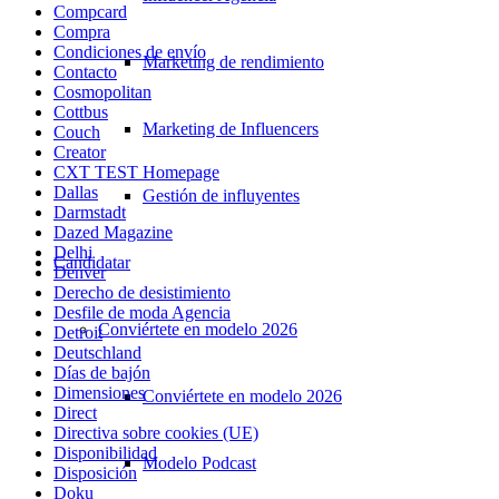
Compcard
Compra
Condiciones de envío
Marketing de rendimiento
Contacto
Cosmopolitan
Cottbus
Marketing de Influencers
Couch
Creator
CXT TEST Homepage
Dallas
Gestión de influyentes
Darmstadt
Dazed Magazine
Delhi
Candidatar
Denver
Derecho de desistimiento
Desfile de moda Agencia
Conviértete en modelo 2026
Detroit
Deutschland
Días de bajón
Dimensiones
Conviértete en modelo 2026
Direct
Directiva sobre cookies (UE)
Disponibilidad
Modelo Podcast
Disposición
Doku