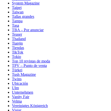
System Magazine
Taipei
Taiwan
Tallas grandes
Tampa
Tasa
TBA – Por anunciar
Teaser
Thailand
Tianjin
Tiendas
TikTok
Tokio
Top 10 revistas de moda
TPV – Punto de venta
Türkei
Tush Magazine
Twins
Ubicación
Ulm
Unternehmen
Vanity Fair
Velma
Vereinigtes Königreich
Viajar