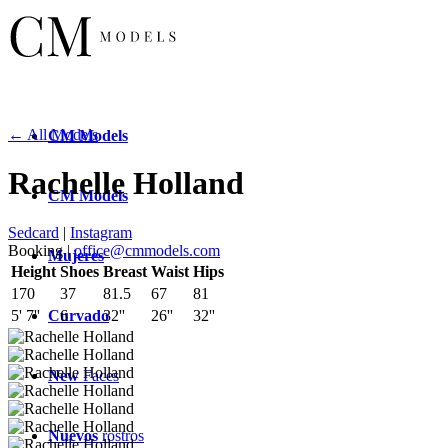
← All Models
CM
Models
Rachelle Holland
CM
Models
Sedcard
|
Instagram
Booking |
office@cmmodels.com
Mujeres
Height
Shoes
Breast
Waist
Hips
170
37
81.5
67
81
Curvado
5' 7''
6
32''
26''
32''
New
Faces
Nuevos
rostros