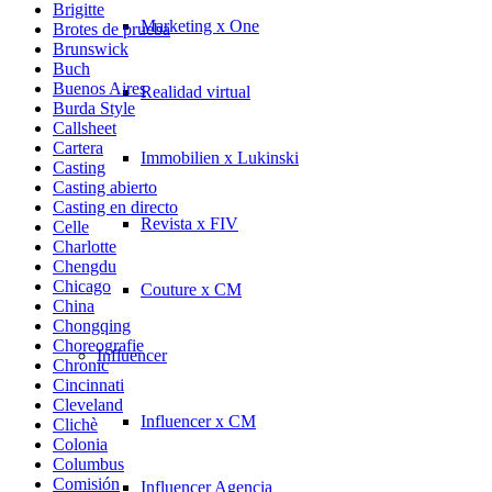
Brigitte
Marketing x One
Brotes de prueba
Brunswick
Buch
Buenos Aires
Realidad virtual
Burda Style
Callsheet
Cartera
Immobilien x Lukinski
Casting
Casting abierto
Casting en directo
Revista x FIV
Celle
Charlotte
Chengdu
Chicago
Couture x CM
China
Chongqing
Choreografie
Influencer
Chronic
Cincinnati
Cleveland
Influencer x CM
Clichè
Colonia
Columbus
Comisión
Influencer Agencia