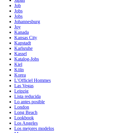
Japan
Job
Jobs
Jobs
Johannesburg
Joy
Kanada
Kansas City
Kapstadt
Karlsruhe
Kassel
Katalog-Jobs
Kiel
Köln
Korea
L’Officiel Hommes
Las Vegas
Leipzig
Lista reducida
Lo antes posible
London
Long Beach
Lookbook
Los Angeles
Los mejores modelos