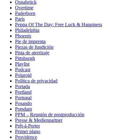
Osnabrück
Overtime
Paderborn
París
Peppa Of The Day: Free Luck & Happiness
Philadelphia
Phoenix
Pie de imprenta
Piezas de fundición
Pista de aterrizaje
Pittsburgh
Playlist
Podcast
Polaroid
Política de privacidad
Portada
Portland
Portugal
Posando
Potsdam
PPM – Reunión de postproducción
Presse & Medienpartner
Prêt-à-Porter
Primer plano
Providence