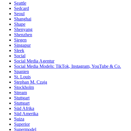
Seattle
Sedcard
Seoul
Shanghai
Shape
Shenyang
Shenzhen
Siegen
Singapur
Sleek
Social
Social Media Agentur
Social Media Models: TikTok, Instagram, YouTube & Co.
Spanien
St. Louis
Stephan M. Czaja
Stockholm
Stream
Stuttgart
Stuttgart
Süd Afrika
Süd Amerika
Suiza
Superior
Supermodel