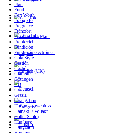
Flair
Food
Fort Worth
x TikTok
Fotógrafo
Fragrance
Fráncfort
x YouTube
Frankfurt am Main
Frankreich
Fundición
Fundición electrónica
Gala Style
Gestión
Gestión
Glamour
Göttingen
GQ
Gracias
Grazia
Guangzhou
Haftungsausschluss
Halbakt- / Vollakt
Halle (Saale)
Hamburg
Hangzhou
Hannover