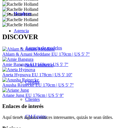
Hombres
Agencia
DISCOVER
Agencia de modelos
Ahlam & Amani Meddane
EU 170cm | US 5' 7''
Amie Bangura
EU 169cm | US 5' 7''
Next Fundición
Aneta Hypsova
EU 178cm | US 5' 10''
Creador
Anusha Reinecke
EU 170cm | US 5' 7''
Ariane Jung
EU 176cm | US 5' 9''
Clientes
Enlaces de interés
CM Equipo
Aquí tienes algunos enlaces interesantes, quizás te sean útiles.