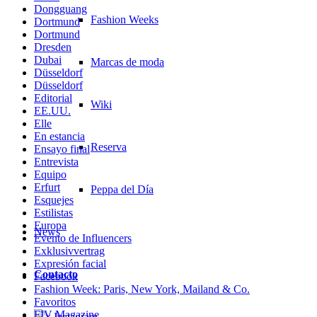
Dongguang
Fashion Weeks
Dortmund
Dortmund
Dresden
Dubai
Marcas de moda
Düsseldorf
Düsseldorf
Editorial
Wiki
EE.UU.
Elle
En estancia
Reserva
Ensayo final
Entrevista
Equipo
Erfurt
Peppa del Día
Esquejes
Estilistas
Europa
News
Evento de Influencers
Exklusivvertrag
Expresión facial
Contacto
Facebook
Fashion Week: Paris, New York, Mailand & Co.
Favoritos
FIV Magazine
x Instagram