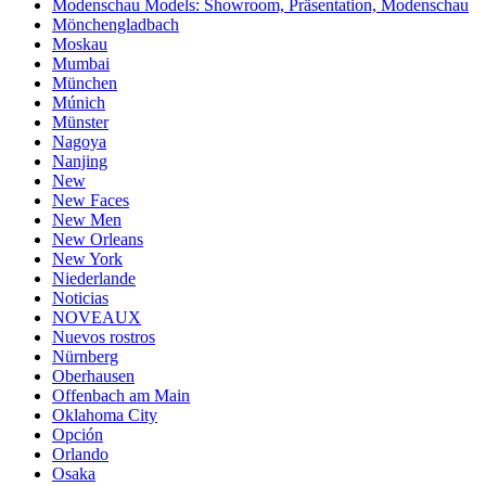
Modenschau Models: Showroom, Präsentation, Modenschau
Mönchengladbach
Moskau
Mumbai
München
Múnich
Münster
Nagoya
Nanjing
New
New Faces
New Men
New Orleans
New York
Niederlande
Noticias
NOVEAUX
Nuevos rostros
Nürnberg
Oberhausen
Offenbach am Main
Oklahoma City
Opción
Orlando
Osaka