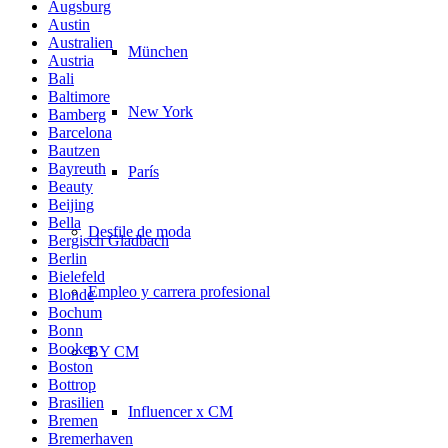
Augsburg
Austin
Australien
München
Austria
Bali
Baltimore
New York
Bamberg
Barcelona
Bautzen
Bayreuth
París
Beauty
Beijing
Bella
Desfile de moda
Bergisch Gladbach
Berlin
Bielefeld
Empleo y carrera profesional
Blonde
Bochum
Bonn
Booker
BY CM
Boston
Bottrop
Brasilien
Influencer x CM
Bremen
Bremerhaven