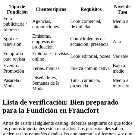
Tipo de
Nivel de
Clientes típicos
Requisitos
Fundición
Tasa
Foto
Agencias,
Look comercial,
Medio a
publicitaria /
corporaciones
flexibilidad
alto
Impreso
Emisoras,
Spot de
Conocimientos de
empresas de
Alto
televisión
actuación, presencia
producción
Fotografía
Editoriales, revistas
Look editorial, poses
Variable
para revista
online
Evento /
Bajo a
Ferias, marcas
Fuerza comunicativa
Promoción
medio
Diseñadores,
Pasarela /
Talla, caminata,
Medio a
Semanas de la
Moda
presencia
muy alto
Moda
Lista de verificación: Bien preparado
para la Fundición en Fráncfort
Antes de asistir al siguiente casting, deberías asegurarte de que todos
los puntos importantes estén marcados. Los profesionales saben:
suelen ser los pequeños detalles los que marcan la diferencia – y que