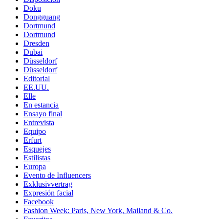
Doku
Dongguang
Dortmund
Dortmund
Dresden
Dubai
Düsseldorf
Düsseldorf
Editorial
EE.UU.
Elle
En estancia
Ensayo final
Entrevista
Equipo
Erfurt
Esquejes
Estilistas
Europa
Evento de Influencers
Exklusivvertrag
Expresión facial
Facebook
Fashion Week: Paris, New York, Mailand & Co.