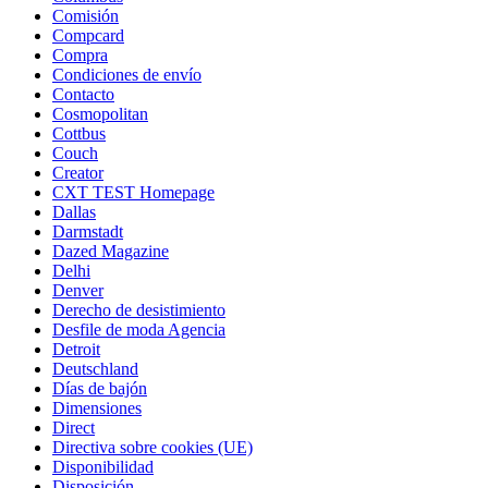
Comisión
Compcard
Compra
Condiciones de envío
Contacto
Cosmopolitan
Cottbus
Couch
Creator
CXT TEST Homepage
Dallas
Darmstadt
Dazed Magazine
Delhi
Denver
Derecho de desistimiento
Desfile de moda Agencia
Detroit
Deutschland
Días de bajón
Dimensiones
Direct
Directiva sobre cookies (UE)
Disponibilidad
Disposición