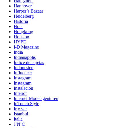
Hangzhou
Hannover
Harper’s Bazaar
Heidelberg
Historia
Hola
Hongkong
Houston
HYPE
I-D Magazine
India
Indianapolis
Índice de tarjetas
Indonesien
Influencer
Instagram
Instagram
Instalación
Interior
Internet-Modelagenturen
InTouch Style
Ir y ver
Istanbul
Italia
J’N’C