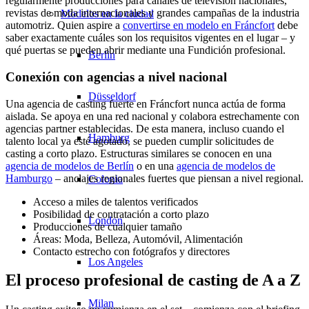
regularmente producciones para canales de televisión nacionales,
revistas de moda internacionales y grandes campañas de la industria
Modelos en la ciudad
automotriz. Quien aspire a
convertirse en modelo en Fráncfort
debe
saber exactamente cuáles son los requisitos vigentes en el lugar – y
qué puertas se pueden abrir mediante una Fundición profesional.
Berlin
Conexión con agencias a nivel nacional
Düsseldorf
Una agencia de casting fuerte en Fráncfort nunca actúa de forma
aislada. Se apoya en una red nacional y colabora estrechamente con
agencias partner establecidas. De esta manera, incluso cuando el
Hamburg
talento local ya esté agotado, se pueden cumplir solicitudes de
casting a corto plazo. Estructuras similares se conocen en una
agencia de modelos de Berlín
o en una
agencia de modelos de
Hamburgo
– anclajes regionales fuertes que piensan a nivel regional.
Colonia
Acceso a miles de talentos verificados
Posibilidad de contratación a corto plazo
London
Producciones de cualquier tamaño
Áreas: Moda, Belleza, Automóvil, Alimentación
Contacto estrecho con fotógrafos y directores
Los Angeles
El proceso profesional de casting de A a Z
Milan