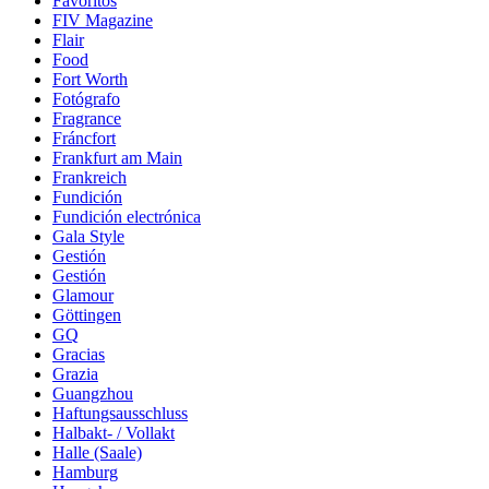
Favoritos
FIV Magazine
Flair
Food
Fort Worth
Fotógrafo
Fragrance
Fráncfort
Frankfurt am Main
Frankreich
Fundición
Fundición electrónica
Gala Style
Gestión
Gestión
Glamour
Göttingen
GQ
Gracias
Grazia
Guangzhou
Haftungsausschluss
Halbakt- / Vollakt
Halle (Saale)
Hamburg