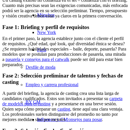
Un casting exitoso no comienza en el set – comienza con el briefing.
Cuanto más precisas sean las exigencias comunicadas, más enfocada
podrá ser la agencia en su selección preliminar. Tiempo, presupuesto
München
y visión creativa deben estar ya claros en la primera conversación.
Fase 1: Briefing y perfil de requisitos
New York
En el primer paso, la agencia establece junto con el cliente el perfil
de requisitos. ¿Qué edad, qué look, qué diversidad étnica se desea?
¿Se requieren habilidades especiales – baile, deporte, pasarela? Para
París
modelos que se postulan para producciones de pasarela, una mirada
a
pasarela y consejos para el catwalk
puede ser útil para estar bien
preparados.
Desfile de moda
Fase 2: Selección preliminar de talentos y fechas de
casting
Empleo y carrera profesional
A partir del briefing, la agencia de casting crea una lista larga de
candidatos cualificados. Estos son invitados a presentar su
carpeta
BY CM
de modelos para el casting
y a presentarse en una breve sesión.
Quien sepa cómo preparar un
casting
, tiene aquí una clara ventaja.
Los profesionales suelen distinguirse del promedio no tanto por
Influencer x CM
mejores medidas, sino por mejores
consejos para posar
.