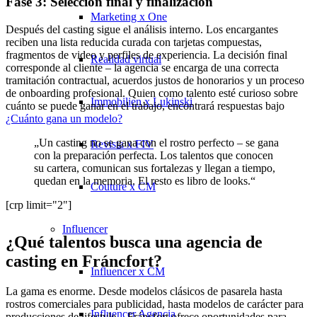
Fase 3: Selección final y finalización
Marketing x One
Después del casting sigue el análisis interno. Los encargantes
reciben una lista reducida curada con tarjetas compuestas,
fragmentos de video y perfiles de experiencia. La decisión final
Realidad virtual
corresponde al cliente – la agencia se encarga de una correcta
tramitación contractual, acuerdos justos de honorarios y un proceso
de onboarding profesional. Quien como talento esté curioso sobre
Immobilien x Lukinski
cuánto se puede ganar en el trabajo, encontrará respuestas bajo
¿Cuánto gana un modelo?
„Un casting no se gana con el rostro perfecto – se gana
Revista x FIV
con la preparación perfecta. Los talentos que conocen
su cartera, comunican sus fortalezas y llegan a tiempo,
quedan en la memoria. El resto es libro de looks.“
Couture x CM
[crp limit="2"]
Influencer
¿Qué talentos busca una agencia de
casting en Fráncfort?
Influencer x CM
La gama es enorme. Desde modelos clásicos de pasarela hasta
rostros comerciales para publicidad, hasta modelos de carácter para
Influencer Agencia
producciones de lifestyle – Fráncfort ofrece oportunidades para