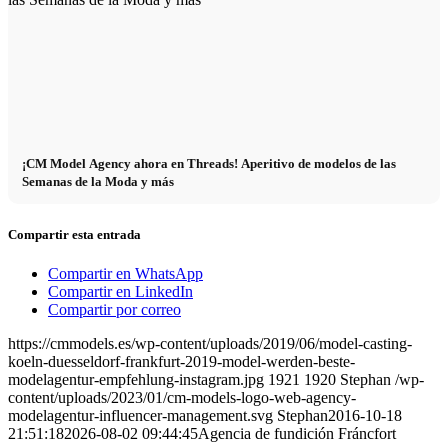
¡CM Model Agency ahora en Threads! Aperitivo de modelos de las
Semanas de la Moda y más
Compartir esta entrada
Compartir en WhatsApp
Compartir en LinkedIn
Compartir por correo
https://cmmodels.es/wp-content/uploads/2019/06/model-casting-
koeln-duesseldorf-frankfurt-2019-model-werden-beste-
modelagentur-empfehlung-instagram.jpg
1921
1920
Stephan
/wp-
content/uploads/2023/01/cm-models-logo-web-agency-
modelagentur-influencer-management.svg
Stephan
2016-10-18
21:51:18
2026-08-02 09:44:45
Agencia de fundición Fráncfort