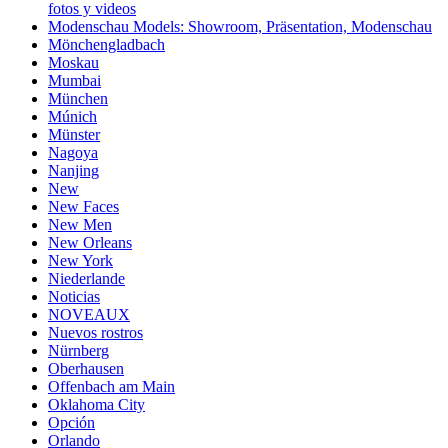
fotos y videos
Modenschau Models: Showroom, Präsentation, Modenschau
Mönchengladbach
Moskau
Mumbai
München
Múnich
Münster
Nagoya
Nanjing
New
New Faces
New Men
New Orleans
New York
Niederlande
Noticias
NOVEAUX
Nuevos rostros
Nürnberg
Oberhausen
Offenbach am Main
Oklahoma City
Opción
Orlando