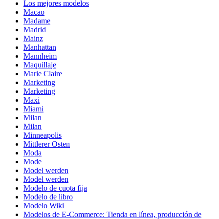
Los mejores modelos
Macao
Madame
Madrid
Mainz
Manhattan
Mannheim
Maquillaje
Marie Claire
Marketing
Marketing
Maxi
Miami
Milan
Milan
Minneapolis
Mittlerer Osten
Moda
Mode
Model werden
Model werden
Modelo de cuota fija
Modelo de libro
Modelo Wiki
Modelos de E-Commerce: Tienda en línea, producción de