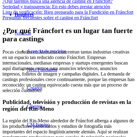
¿Qué talentos busca una agencia de casting en Fráncfort?
Seriedad y transparencia: En esto debes prestar atención
Lista de verificación: Bien preparado para la Fundición en Fráncfort
Hombres
Preguntas frecuentes sobre el casting en Fráncfort
¿Por qué Fráncfort es un lugar tan fuerte
Agencia
para castings
Agencia de modelos
Pocas ciudades en Alemania concentran tantas industrias creativas
en un espacio tan reducido como Fráncfort. Empresas
internacionales, medianas empresas y startups emergentes buscan
aquí diariamente rostros para anuncios televisivos, anuncios
Next Fundición
impresos, folletos de imagen y campañas digitales. La demanda de
castings profesionales crece continuamente, porque las empresas han
reconocido: un casting equivocado cuesta más que un proceso de
Creador
selección cuidadoso.
Publicidad, televisión y producción de revistas en la
Clientes
región del Rin-Meno
La región del Rin-Meno alrededor de Fráncfort alberga a algunos de
CM Equipo
los productores publicitarios y estudios de fotografía más
importantes del espacio lingüísticamente alemán. Aquí se realizan