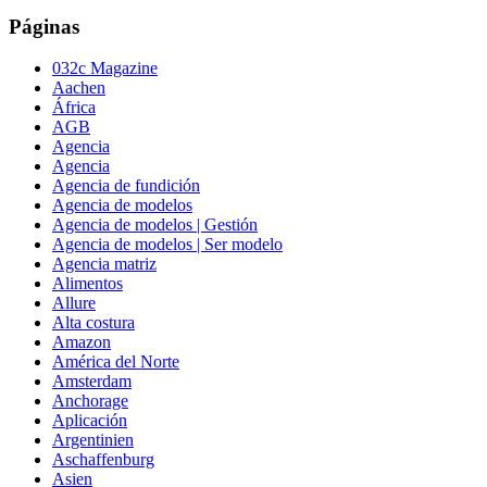
Páginas
032c Magazine
Aachen
África
AGB
Agencia
Agencia
Agencia de fundición
Agencia de modelos
Agencia de modelos | Gestión
Agencia de modelos | Ser modelo
Agencia matriz
Alimentos
Allure
Alta costura
Amazon
América del Norte
Amsterdam
Anchorage
Aplicación
Argentinien
Aschaffenburg
Asien