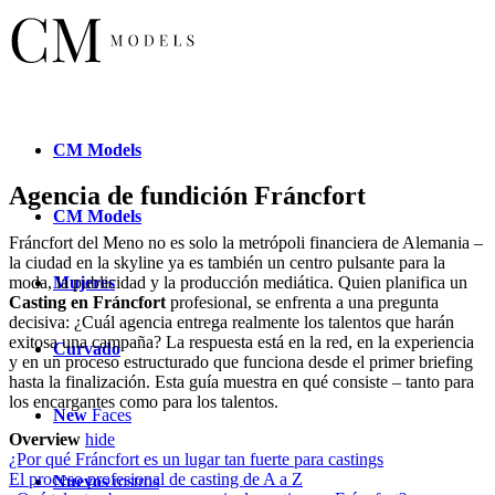
CM
Models
Agencia de fundición Fráncfort
CM
Models
Fráncfort del Meno no es solo la metrópoli financiera de Alemania –
la ciudad en la skyline ya es también un centro pulsante para la
Mujeres
moda, la publicidad y la producción mediática. Quien planifica un
Casting en Fráncfort
profesional, se enfrenta a una pregunta
decisiva: ¿Cuál agencia entrega realmente los talentos que harán
exitosa una campaña? La respuesta está en la red, en la experiencia
Curvado
y en un proceso estructurado que funciona desde el primer briefing
hasta la finalización. Esta guía muestra en qué consiste – tanto para
los encargantes como para los talentos.
New
Faces
Overview
hide
¿Por qué Fráncfort es un lugar tan fuerte para castings
El proceso profesional de casting de A a Z
Nuevos
rostros