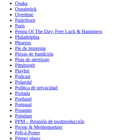
Osaka
Osnabrück
Overtime
Paderborn
París
Peppa Of The Day: Free Luck & Happiness
Philadelphia
Phoenix
Pie de imprenta
Piezas de fundición
Pista de aterrizaje
Pittsburgh
Playlist
Podcast
Polaroid
Política de privacidad
Portada
Portland
Portugal
Posando
Potsdam
PPM – Reunión de postproducción
Presse & Medienpartner
Prêt-à-Porter
Primer plano