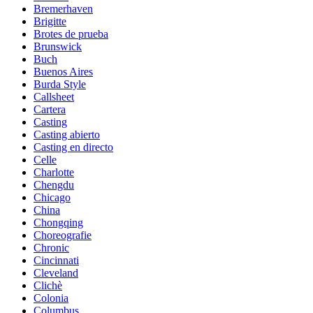
Bremerhaven
Brigitte
Brotes de prueba
Brunswick
Buch
Buenos Aires
Burda Style
Callsheet
Cartera
Casting
Casting abierto
Casting en directo
Celle
Charlotte
Chengdu
Chicago
China
Chongqing
Choreografie
Chronic
Cincinnati
Cleveland
Clichè
Colonia
Columbus