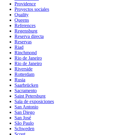
Providence
Proyectos sociales
Quality
Queens
References
Regensburg
Reserva directa
Reservas
Riad
Rinchmond
Rio de Janeiro
Rio de Janeiro
Riverside
Rotterdam
Rusia
Saarbrücken
Sacramento
Saint Petersburg
Sala de exposiciones
San Antonio
San Diego
San José
São Paulo
Schweden
Scout