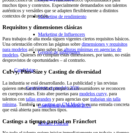
muchos tipos y contextos. Especialmente demandados son talentos
auténticos y versátiles que se adapten flexiblemente a distintos
contextos de producción.
Marketing de rendimiento
Requisitos y dimensiones clásicas
Marketing de Influencers
Para trabajos de alta moda siguen vigentes ciertos requisitos básicos.
Una orientación ofrecen las páginas sobre
dimensiones y requisitos
para modelos
así como sobre las
alturas mínimas en agencias de
Gestión de influyentes
modelos
. Quienes no cumplan estas dimensiones, por tanto, no están
desprovistos de oportunidades – al contrario.
Candidatar
Curvy, Plus-Size y Casting de diversidad
La industria se está desarrollando. La publicidad y las revistas
Conviértete en modelo 2026
quieren mostrar diversidad porque los consumidores se reconocen
en cuerpos reales. Esto abre puertas para
modelos curvy
, para
talentos con
tallas grandes
y para agencias que
trabajan sin talla
mínima
. También un
casting en CM Models
es una entrada concreta
Conviértete en modelo 2026
que está abierta para muchos tipos.
Castings a tiempo parcial en Fráncfort
Modelo Podcast
No todo el talento quiere iniciar inmediatamente un trabajo a tiempo