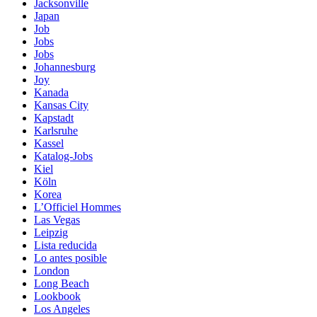
Jacksonville
Japan
Job
Jobs
Jobs
Johannesburg
Joy
Kanada
Kansas City
Kapstadt
Karlsruhe
Kassel
Katalog-Jobs
Kiel
Köln
Korea
L’Officiel Hommes
Las Vegas
Leipzig
Lista reducida
Lo antes posible
London
Long Beach
Lookbook
Los Angeles