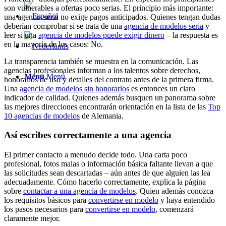
son vulnerables a ofertas poco serias. El principio más importante:
una agencia seria no exige pagos anticipados. Quienes tengan dudas
deberían comprobar si se trata de una
agencia de modelos seria
y
leer si una
agencia de modelos puede exigir dinero
– la respuesta es
en la mayoría de los casos: No.
La transparencia también se muestra en la comunicación. Las
agencias profesionales informan a los talentos sobre derechos,
Menú
Menú
honorarios de uso y detalles del contrato antes de la primera firma.
Una
agencia de modelos sin honorarios
es entonces un claro
indicador de calidad. Quienes además busquen un panorama sobre
las mejores direcciones encontrarán orientación en la lista de las
Top
10 agencias de modelos
de Alemania.
Así escribes correctamente a una agencia
El primer contacto a menudo decide todo. Una carta poco
profesional, fotos malas o información básica faltante llevan a que
las solicitudes sean descartadas – aún antes de que alguien las lea
adecuadamente. Cómo hacerlo correctamente, explica la página
sobre
contactar a una agencia de modelos
. Quien además conozca
los requisitos básicos para
convertirse en modelo
y haya entendido
los pasos necesarios para
convertirse en modelo
, comenzará
claramente mejor.