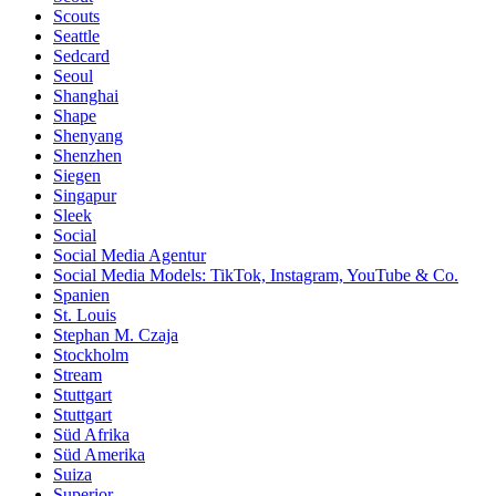
Scouts
Seattle
Sedcard
Seoul
Shanghai
Shape
Shenyang
Shenzhen
Siegen
Singapur
Sleek
Social
Social Media Agentur
Social Media Models: TikTok, Instagram, YouTube & Co.
Spanien
St. Louis
Stephan M. Czaja
Stockholm
Stream
Stuttgart
Stuttgart
Süd Afrika
Süd Amerika
Suiza
Superior