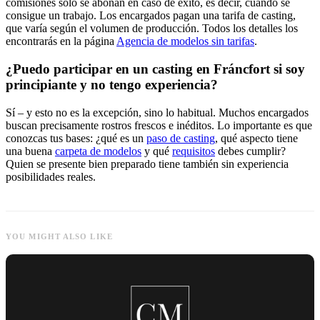
comisiones solo se abonan en caso de éxito, es decir, cuando se
consigue un trabajo. Los encargados pagan una tarifa de casting,
que varía según el volumen de producción. Todos los detalles los
encontrarás en la página
Agencia de modelos sin tarifas
.
¿Puedo participar en un casting en Fráncfort si soy
principiante y no tengo experiencia?
Sí – y esto no es la excepción, sino lo habitual. Muchos encargados
buscan precisamente rostros frescos e inéditos. Lo importante es que
conozcas tus bases: ¿qué es un
paso de casting
, qué aspecto tiene
una buena
carpeta de modelos
y qué
requisitos
debes cumplir?
Quien se presente bien preparado tiene también sin experiencia
posibilidades reales.
YOU MIGHT ALSO LIKE