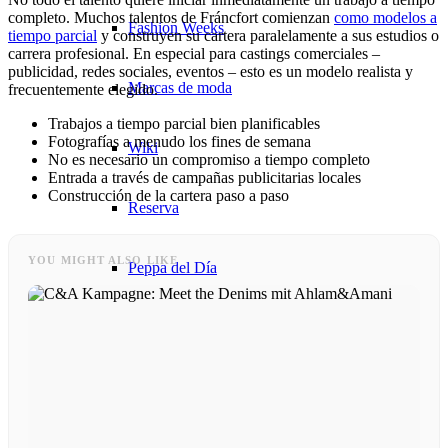
completo. Muchos talentos de Fráncfort comienzan
como modelos a
Fashion Weeks
tiempo parcial
y construyen su cartera paralelamente a sus estudios o
carrera profesional. En especial para castings comerciales –
publicidad, redes sociales, eventos – esto es un modelo realista y
Marcas de moda
frecuentemente elegido.
Trabajos a tiempo parcial bien planificables
Fotografías a menudo los fines de semana
Wiki
No es necesario un compromiso a tiempo completo
Entrada a través de campañas publicitarias locales
Construcción de la cartera paso a paso
Reserva
YOU MIGHT ALSO LIKE
Peppa del Día
News
Contacto
x Instagram