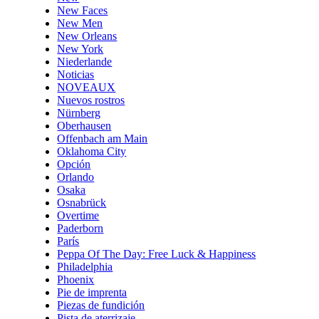
New Faces
New Men
New Orleans
New York
Niederlande
Noticias
NOVEAUX
Nuevos rostros
Nürnberg
Oberhausen
Offenbach am Main
Oklahoma City
Opción
Orlando
Osaka
Osnabrück
Overtime
Paderborn
París
Peppa Of The Day: Free Luck & Happiness
Philadelphia
Phoenix
Pie de imprenta
Piezas de fundición
Pista de aterrizaje