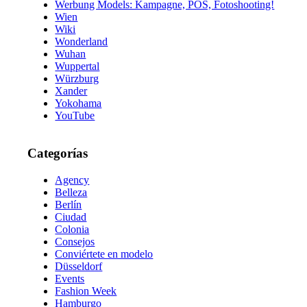
Werbung Models: Kampagne, POS, Fotoshooting!
Wien
Wiki
Wonderland
Wuhan
Wuppertal
Würzburg
Xander
Yokohama
YouTube
Categorías
Agency
Belleza
Berlín
Ciudad
Colonia
Consejos
Conviértete en modelo
Düsseldorf
Events
Fashion Week
Hamburgo