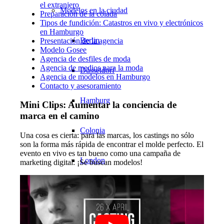
el extranjero
Modelos en la ciudad
Preparación de la colada
Tipos de fundición: Catastros en vivo y electrónicos
en Hamburgo
Berlin
Presentación de la agencia
Modelo Gosee
Agencia de desfiles de moda
Agencia de medios para la moda
Düsseldorf
Agencia de modelos en Hamburgo
Contacto y asesoramiento
Hamburg
Mini Clips: Aumentar la conciencia de
marca en el camino
Colonia
Una cosa es cierta: para las marcas, los castings no sólo
son la forma más rápida de encontrar el molde perfecto. El
evento en vivo es tan bueno como una campaña de
London
marketing digital: ¡Se buscan modelos!
Los Angeles
Milan