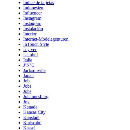
Índice de tarjetas
Indonesien
Influencer
Instagram
Instagram
Instalación
Interior
Internet-Modelagenturen
InTouch Style
Ir y ver
Istanbul
Italia
J’N’C
Jacksonville
Japan
Job
Jobs
Jobs
Johannesburg
Joy
Kanada
Kansas City
Kapstadt
Karlsruhe
Kassel