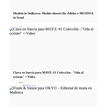
x Instagram
Modeln in Südkorea: Mathis shootet für Adidas x MUSINSA
x TikTok
in Seoul
x YouTube
Clara en Suecia para MAYZ: #1 Colección - "Oda al
océano" + Video