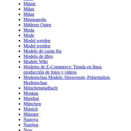
Miami
Milan
Milan
Minneapolis
Mittlerer Osten
Moda
Mode
Model werden
Model werden
Modelo de cuota fija
Modelo de libro
Modelo Wiki
Modelos de E-Commerce: Tienda en línea,
producción de fotos y videos
Modenschau Models: Showroom, Präsentation,
Modenschau
Mönchengladbach
Moskau
Mumbai
München
Múnich
Münster
Nagoya
Nanjing
New