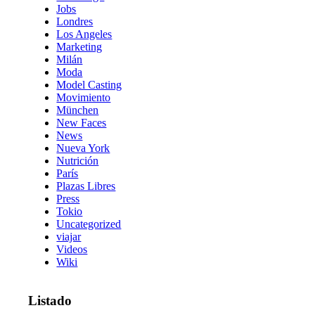
Jobs
Londres
Los Angeles
Marketing
Milán
Moda
Model Casting
Movimiento
München
New Faces
News
Nueva York
Nutrición
París
Plazas Libres
Press
Tokio
Uncategorized
viajar
Videos
Wiki
Listado