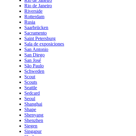
Rio de Janeiro
Rio de Janeiro
Riverside
Rotterdam
Rusia
Saarbrücken
Sacramento
Saint Petersburg
Sala de exposiciones
San Antonio
San Diego
San José
São Paulo
Schweden
Scout
Scouts
Seattle
Sedcard
Seoul
Shanghai
Shape
Shenyang
Shenzhen
Siegen
Singapur