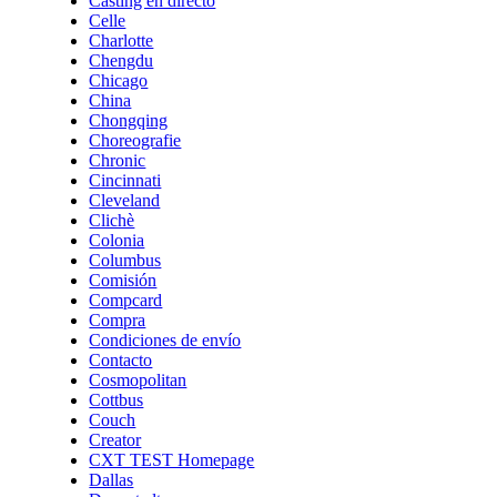
Casting en directo
Celle
Charlotte
Chengdu
Chicago
China
Chongqing
Choreografie
Chronic
Cincinnati
Cleveland
Clichè
Colonia
Columbus
Comisión
Compcard
Compra
Condiciones de envío
Contacto
Cosmopolitan
Cottbus
Couch
Creator
CXT TEST Homepage
Dallas