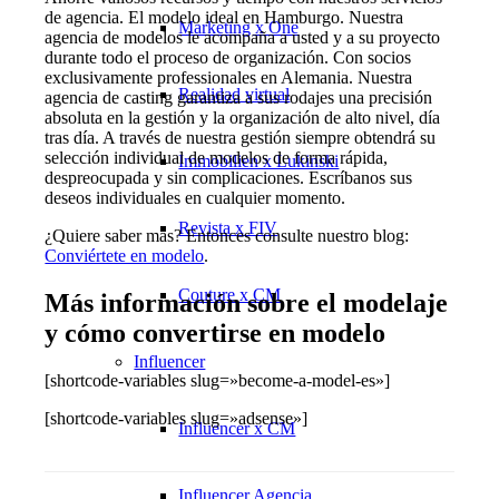
de agencia. El modelo ideal en Hamburgo. Nuestra
Marketing x One
agencia de modelos le acompaña a usted y a su proyecto
durante todo el proceso de organización. Con socios
exclusivamente professionales en Alemania. Nuestra
Realidad virtual
agencia de casting garantiza a sus rodajes una precisión
absoluta en la gestión y la organización de alto nivel, día
tras día. A través de nuestra gestión siempre obtendrá su
selección individual de modelos de forma rápida,
Immobilien x Lukinski
despreocupada y sin complicaciones. Escríbanos sus
deseos individuales en cualquier momento.
Revista x FIV
¿Quiere saber más? Entonces consulte nuestro blog:
Conviértete en modelo
.
Couture x CM
Más información sobre el modelaje
y cómo convertirse en modelo
Influencer
[shortcode-variables slug=»become-a-model-es»]
[shortcode-variables slug=»adsense»]
Influencer x CM
Influencer Agencia