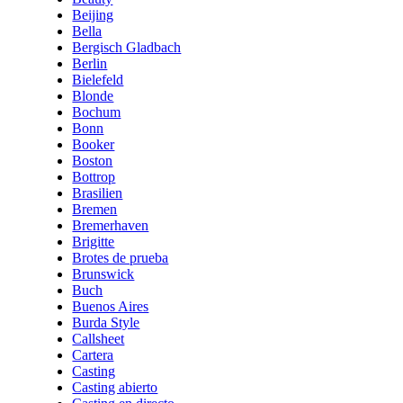
Beijing
Bella
Bergisch Gladbach
Berlin
Bielefeld
Blonde
Bochum
Bonn
Booker
Boston
Bottrop
Brasilien
Bremen
Bremerhaven
Brigitte
Brotes de prueba
Brunswick
Buch
Buenos Aires
Burda Style
Callsheet
Cartera
Casting
Casting abierto