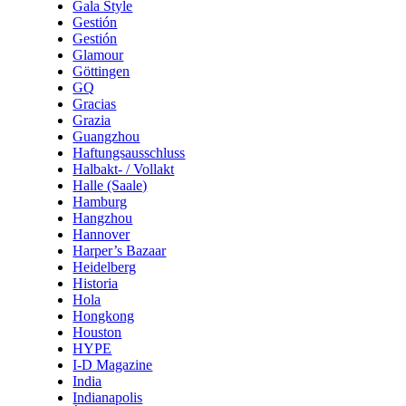
Gala Style
Gestión
Gestión
Glamour
Göttingen
GQ
Gracias
Grazia
Guangzhou
Haftungsausschluss
Halbakt- / Vollakt
Halle (Saale)
Hamburg
Hangzhou
Hannover
Harper’s Bazaar
Heidelberg
Historia
Hola
Hongkong
Houston
HYPE
I-D Magazine
India
Indianapolis