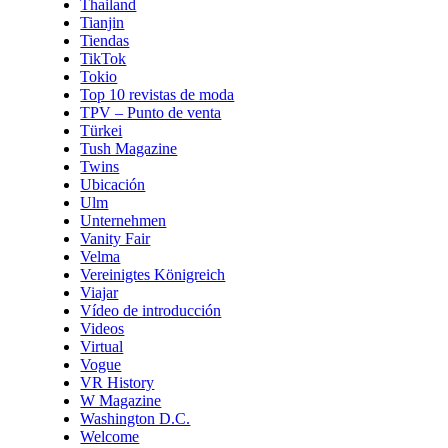
Thailand
Tianjin
Tiendas
TikTok
Tokio
Top 10 revistas de moda
TPV – Punto de venta
Türkei
Tush Magazine
Twins
Ubicación
Ulm
Unternehmen
Vanity Fair
Velma
Vereinigtes Königreich
Viajar
Vídeo de introducción
Videos
Virtual
Vogue
VR History
W Magazine
Washington D.C.
Welcome