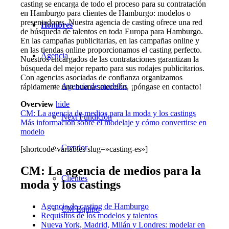
casting se encarga de todo el proceso para su contratación
en Hamburgo para clientes de Hamburgo: modelos o
presentadores. Nuestra agencia de casting ofrece una red
Hombres
de búsqueda de talentos en toda Europa para Hamburgo.
En las campañas publicitarias, en las campañas online y
en las tiendas online proporcionamos el casting perfecto.
Agencia
Nuestros encargados de las contrataciones garantizan la
búsqueda del mejor reparto para sus rodajes publicitarios.
Con agencias asociadas de confianza organizamos
Agencia de modelos
rápidamente una buena selección, ¡póngase en contacto!
Overview
hide
CM: La agencia de medios para la moda y los castings
Next Fundición
Más información sobre el modelaje y cómo convertirse en
modelo
Creador
[shortcode-variables slug=»casting-es»]
CM: La agencia de medios para la
Clientes
moda y los castings
Agencia de casting de Hamburgo
CM Equipo
Requisitos de los modelos y talentos
Nueva York, Madrid, Milán y Londres: modelar en