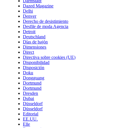
Darmstadt
Dazed Magazine
Delhi
Denver
Derecho de desistimiento
Desfile de moda Agencia
Detroit
Deutschland
Días de bajón
Dimensiones
Direct
Directiva sobre cookies (UE)
Disponibilidad
Disposición
Doku
Dongguang
Dortmund
Dortmund
Dresden
Dubai
Düsseldorf
Düsseldorf
Editorial
EE.UU.
Elle