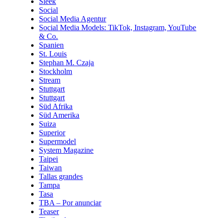
Sleek
Social
Social Media Agentur
Social Media Models: TikTok, Instagram, YouTube
& Co.
Spanien
St. Louis
Stephan M. Czaja
Stockholm
Stream
Stuttgart
Stuttgart
Süd Afrika
Süd Amerika
Suiza
Superior
Supermodel
System Magazine
Taipei
Taiwan
Tallas grandes
Tampa
Tasa
TBA – Por anunciar
Teaser