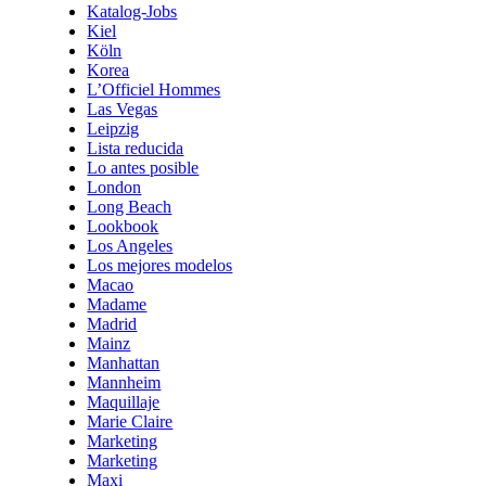
Katalog-Jobs
Kiel
Köln
Korea
L’Officiel Hommes
Las Vegas
Leipzig
Lista reducida
Lo antes posible
London
Long Beach
Lookbook
Los Angeles
Los mejores modelos
Macao
Madame
Madrid
Mainz
Manhattan
Mannheim
Maquillaje
Marie Claire
Marketing
Marketing
Maxi