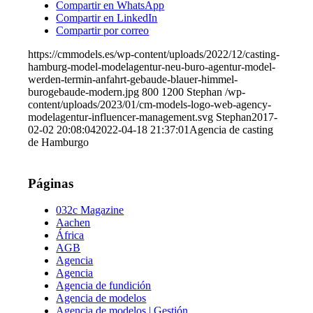
Compartir en WhatsApp
Compartir en LinkedIn
Compartir por correo
https://cmmodels.es/wp-content/uploads/2022/12/casting-
hamburg-model-modelagentur-neu-buro-agentur-model-
werden-termin-anfahrt-gebaude-blauer-himmel-
burogebaude-modern.jpg
800
1200
Stephan
/wp-
content/uploads/2023/01/cm-models-logo-web-agency-
modelagentur-influencer-management.svg
Stephan
2017-
02-02 20:08:04
2022-04-18 21:37:01
Agencia de casting
de Hamburgo
Páginas
032c Magazine
Aachen
África
AGB
Agencia
Agencia
Agencia de fundición
Agencia de modelos
Agencia de modelos | Gestión