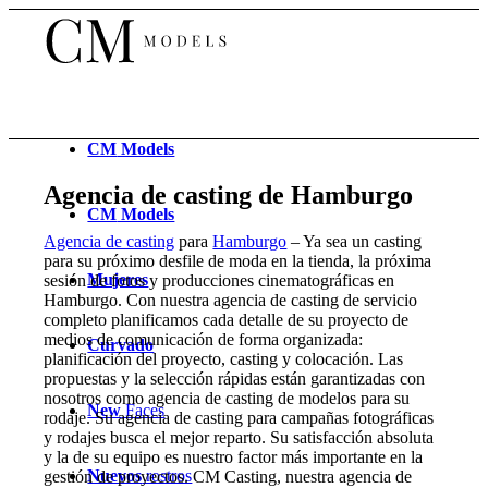
CM
Models
Agencia de casting de Hamburgo
CM
Models
Agencia de casting
para
Hamburgo
– Ya sea un casting
para su próximo desfile de moda en la tienda, la próxima
Mujeres
sesión de fotos y producciones cinematográficas en
Hamburgo. Con nuestra agencia de casting de servicio
completo planificamos cada detalle de su proyecto de
medios de comunicación de forma organizada:
Curvado
planificación del proyecto, casting y colocación. Las
propuestas y la selección rápidas están garantizadas con
nosotros como agencia de casting de modelos para su
New
Faces
rodaje. Su agencia de casting para campañas fotográficas
y rodajes busca el mejor reparto. Su satisfacción absoluta
y la de su equipo es nuestro factor más importante en la
Nuevos
rostros
gestión de proyectos. CM Casting, nuestra agencia de