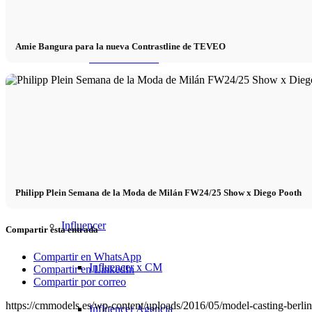
Marketing x One
Amie Bangura para la nueva Contrastline de TEVEO
Realidad virtual
Immobilien x Lukinski
Revista x FIV
Couture x CM
Philipp Plein Semana de la Moda de Milán FW24/25 Show x Diego Pooth
Influencer
Compartir esta entrada
Compartir en WhatsApp
Influencer x CM
Compartir en LinkedIn
Compartir por correo
https://cmmodels.es/wp-content/uploads/2016/05/model-casting-berli
Influencer Agencia