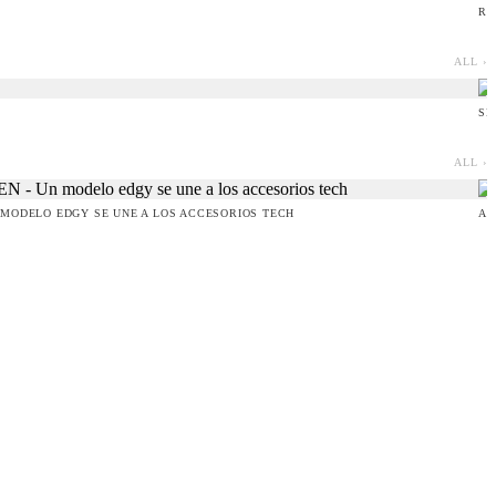
RU
ALL ›
SE
ALL ›
MODELO EDGY SE UNE A LOS ACCESORIOS TECH
AM