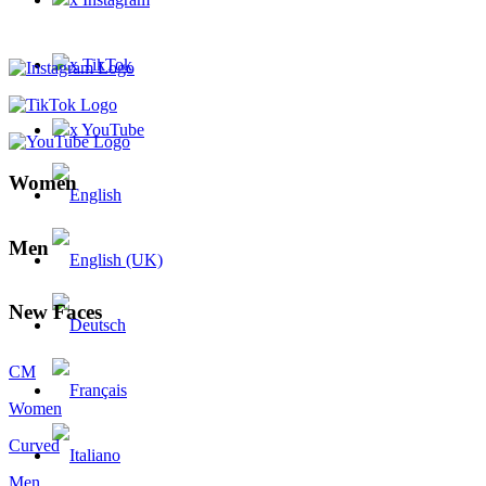
x TikTok
x YouTube
Women
Men
New Faces
CM
Women
Curved
Men