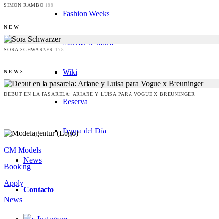
SIMON RAMBO
188
Fashion Weeks
NEW
Marcas de moda
SORA SCHWARZER
178
Wiki
NEWS
DEBUT EN LA PASARELA: ARIANE Y LUISA PARA VOGUE X BREUNINGER
Reserva
Peppa del Día
CM Models
News
Booking
Apply
Contacto
News
x Instagram