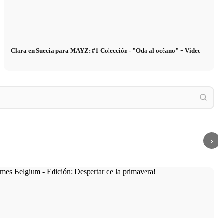
Clara en Suecia para MAYZ: #1 Colección - "Oda al océano" + Video
Insider
Anus
Insider: ¡Impresiones de nuestro casting de
Models Management
modelos!
Anush
›