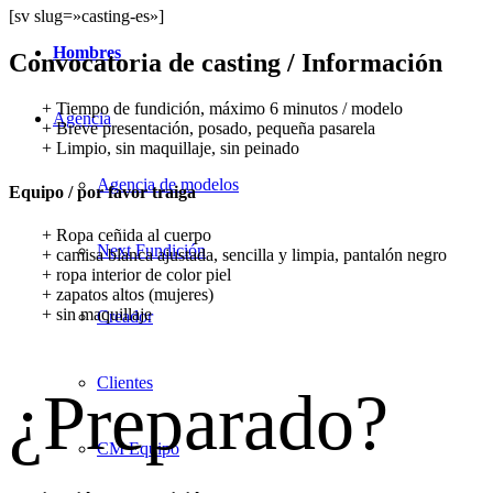
[sv slug=»casting-es»]
Hombres
Convocatoria de casting / Información
+ Tiempo de fundición, máximo 6 minutos / modelo
Agencia
+ Breve presentación, posado, pequeña pasarela
+ Limpio, sin maquillaje, sin peinado
Agencia de modelos
Equipo / por favor traiga
+ Ropa ceñida al cuerpo
Next Fundición
+ camisa blanca ajustada, sencilla y limpia, pantalón negro
+ ropa interior de color piel
+ zapatos altos (mujeres)
+ sin maquillaje
Creador
Clientes
¿Preparado?
CM Equipo