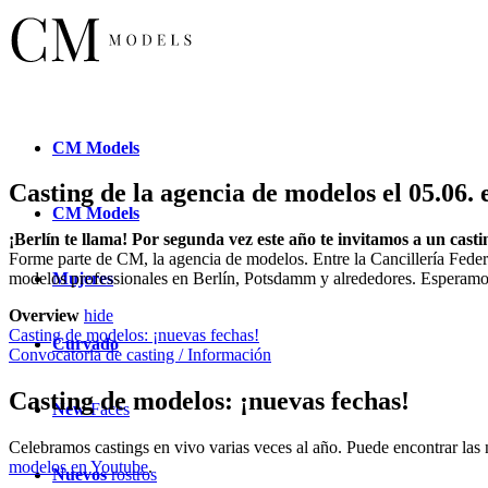
CM
Models
Casting de la agencia de modelos el 05.06. 
CM
Models
¡Berlín te llama! Por segunda vez este año te invitamos a un cast
Forme parte de CM, la agencia de modelos. Entre la Cancillería Federal,
Mujeres
modelos professionales en Berlín, Potsdamm y alrededores. Esperamos su
Overview
hide
Casting de modelos: ¡nuevas fechas!
Curvado
Convocatoria de casting / Información
Casting de modelos: ¡nuevas fechas!
New
Faces
Celebramos castings en vivo varias veces al año. Puede encontrar las
modelos en Youtube
.
Nuevos
rostros