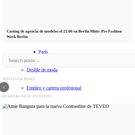
München
Casting de agencia de modelos el 22.06 en Berlín Mitte: Pre Fashion
New York
Week Berlín
París
Model
Frank
Desfile de moda
Model <strong>Fundición</stro
Frank & Simon para OKYO – Editorial de
Barcelona 11.03.2025 - inscríbete
DISCOVER MORE
moda en Mallorca
mismo. Fecha & inscripción
‹
Empleo y carrera profesional
READERS ALSO ENJOYED
BY CM
Influencer x CM