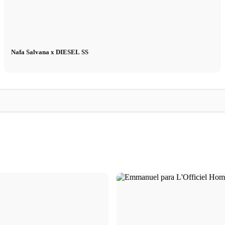
Nafa Salvana x DIESEL SS
ng>
UFC
Models.com
 ahora
UFC Sport Kampagne in Seoul mit Simon
Models.com x CM 