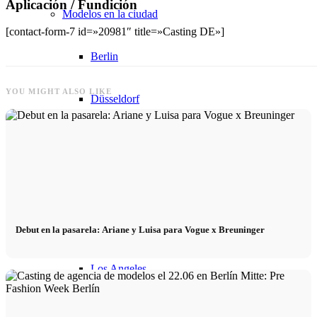
Aplicación / Fundición
Modelos en la ciudad
[contact-form-7 id=»20981″ title=»Casting DE»]
Berlin
YOU MIGHT ALSO LIKE
Düsseldorf
Hamburg
Colonia
London
Debut en la pasarela: Ariane y Luisa para Vogue x Breuninger
Los Angeles
Milan