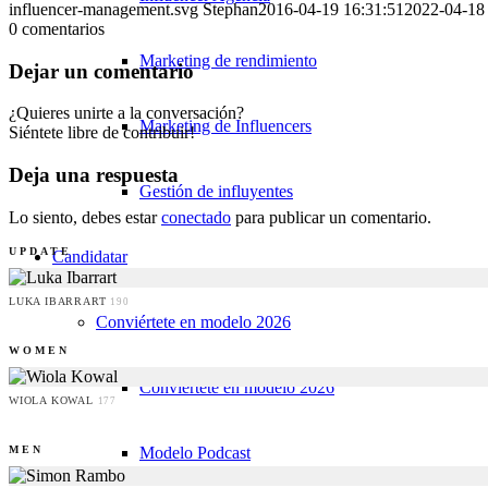
influencer-management.svg
Stephan
2016-04-19 16:31:51
2022-04-18
0
comentarios
Marketing de rendimiento
Dejar un comentario
¿Quieres unirte a la conversación?
Marketing de Influencers
Siéntete libre de contribuir!
Deja una respuesta
Gestión de influyentes
Lo siento, debes estar
conectado
para publicar un comentario.
UPDATE
Candidatar
LUKA IBARRART
190
Conviértete en modelo 2026
WOMEN
Conviértete en modelo 2026
WIOLA KOWAL
177
Modelo Podcast
MEN