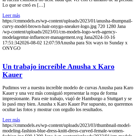
Lo que se creó es […]
Leer más
https://cmmodels.es/wp-content/uploads/2023/01/anusha-thumpnail-
curvy-model-brown-hair-onygo-sneaker-logo.jpg
720
1280
Jana
/wp-content/uploads/2023/01/cm-models-logo-web-agency-
modelagentur-influencer-management.svg
Jana
2024-10-16
17:51:34
2026-08-02 12:07:59
Anusha para Six ways to Sunday x
ONYGO
Un trabajo increíble Anusha x Karo
Kauer
Pudimos ver a nuestra increíble modelo de curvas Anusha para Karo
Kauer y una vez más consiguió representar la ropa de forma
impresionante. Para este trabajo, viajó de Hamburgo a Stuttgart y se
lo pasó muy bien. Anusha x Karo Kauer Por supuesto, no queremos
ocultar las fotos y mostrar con orgullo los resultados.
Leer más
https://cmmodels.es/wp-content/uploads/2023/03/thumbnail-model-
modeling-fashion-blue-dress-knitt-dress-curved-female-women-