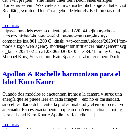
der Welt prägten – sind heute unter dem Dach eines einzigen
Konzerns vereint. Was viele als unwahrscheinlich abgetan hätten, ist
Realität geworden. Und für angehende Models, Fashionistas und
[…]
Leer más
https://cmmodels.es/wp-content/uploads/2024/02/jimmy-choo-
versace-michael-kors-news-fashion-one-company-luxury-
companies.jpg
801
1200
C_kinski
/wp-content/uploads/2023/01/cm-
models-logo-web-agency-modelagentur-influencer-management.svg
C_kinski
2024-02-25 21:08:06
2026-08-05 13:34:41
Jimmy Choo,
Michael Kors, Versace und Kate Spade – jetzt unter einem Dach
Apollon & Rachelle harmonizan para el
label Karo Kauer
Cuando dos modelos se encuentran frente a la cámara y surge una
energía que se puede leer en cada imagen – eso no es casualidad,
sino el resultado del talento, la profesionalidad y el entorno creativo
adecuado. Eso es exactamente lo que ocurrió en el actual shooting
para el Label Karo Kauer: Apollon y Rachelle […]
Leer más