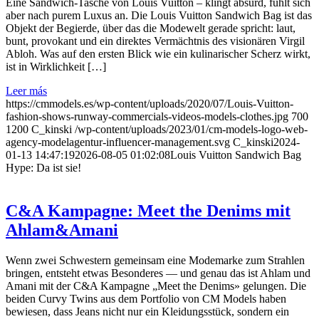
Eine Sandwich-Tasche von Louis Vuitton – klingt absurd, fühlt sich
aber nach purem Luxus an. Die Louis Vuitton Sandwich Bag ist das
Objekt der Begierde, über das die Modewelt gerade spricht: laut,
bunt, provokant und ein direktes Vermächtnis des visionären Virgil
Abloh. Was auf den ersten Blick wie ein kulinarischer Scherz wirkt,
ist in Wirklichkeit […]
Leer más
https://cmmodels.es/wp-content/uploads/2020/07/Louis-Vuitton-
fashion-shows-runway-commercials-videos-models-clothes.jpg
700
1200
C_kinski
/wp-content/uploads/2023/01/cm-models-logo-web-
agency-modelagentur-influencer-management.svg
C_kinski
2024-
01-13 14:47:19
2026-08-05 01:02:08
Louis Vuitton Sandwich Bag
Hype: Da ist sie!
C&A Kampagne: Meet the Denims mit
Ahlam&Amani
Wenn zwei Schwestern gemeinsam eine Modemarke zum Strahlen
bringen, entsteht etwas Besonderes — und genau das ist Ahlam und
Amani mit der C&A Kampagne „Meet the Denims» gelungen. Die
beiden Curvy Twins aus dem Portfolio von CM Models haben
bewiesen, dass Jeans nicht nur ein Kleidungsstück, sondern ein