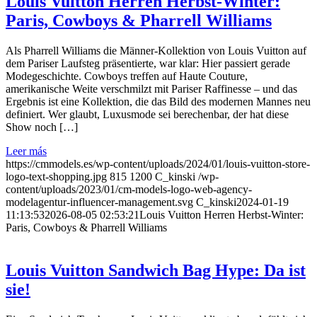
Louis Vuitton Herren Herbst-Winter:
Paris, Cowboys & Pharrell Williams
Als Pharrell Williams die Männer-Kollektion von Louis Vuitton auf
dem Pariser Laufsteg präsentierte, war klar: Hier passiert gerade
Modegeschichte. Cowboys treffen auf Haute Couture,
amerikanische Weite verschmilzt mit Pariser Raffinesse – und das
Ergebnis ist eine Kollektion, die das Bild des modernen Mannes neu
definiert. Wer glaubt, Luxusmode sei berechenbar, der hat diese
Show noch […]
Leer más
https://cmmodels.es/wp-content/uploads/2024/01/louis-vuitton-store-
logo-text-shopping.jpg
815
1200
C_kinski
/wp-
content/uploads/2023/01/cm-models-logo-web-agency-
modelagentur-influencer-management.svg
C_kinski
2024-01-19
11:13:53
2026-08-05 02:53:21
Louis Vuitton Herren Herbst-Winter:
Paris, Cowboys & Pharrell Williams
Louis Vuitton Sandwich Bag Hype: Da ist
sie!