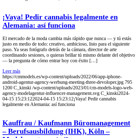
¡Vaya! Pedir cannabis legalmente en
Alemania: así funciona
El mercado de la moda cambia más rápido que nunca — y tú estás
justo en medio de todo: creativo, ambicioso, listo para el siguiente
paso. Ya seas fotógrafo detrás de la cámara, director de arte
coordinando sesiones, o quieras brillar tú mismo delante del objetivo
— la pregunta de cómo entrar hoy con éxito […]
Leer más
https://cmmodels.es/wp-content/uploads/2022/06/app-iphone-
android-agentur-agency-werbung-meeting-three-devoloper.jpg
795
1200
C_kinski
/wp-content/uploads/2023/01/cm-models-logo-web-
agency-modelagentur-influencer-management.svg
C_kinski
2024-
04-15 15:23:12
2024-04-15 15:23:12
¡Vaya! Pedir cannabis
legalmente en Alemania: así funciona
Kauffrau / Kaufmann Büromanagement
– Berufsausbildung (IHK), Köln –