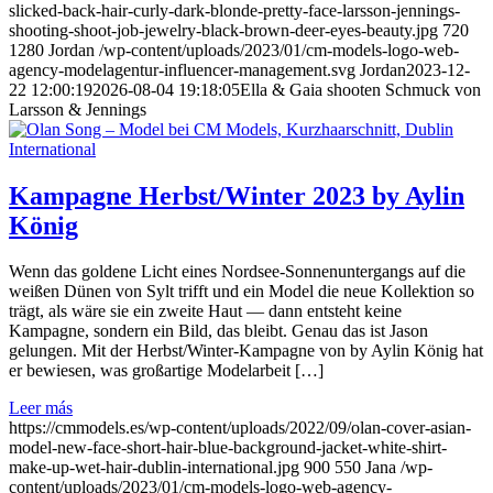
slicked-back-hair-curly-dark-blonde-pretty-face-larsson-jennings-
shooting-shoot-job-jewelry-black-brown-deer-eyes-beauty.jpg
720
1280
Jordan
/wp-content/uploads/2023/01/cm-models-logo-web-
agency-modelagentur-influencer-management.svg
Jordan
2023-12-
22 12:00:19
2026-08-04 19:18:05
Ella & Gaia shooten Schmuck von
Larsson & Jennings
Kampagne Herbst/Winter 2023 by Aylin
König
Wenn das goldene Licht eines Nordsee-Sonnenuntergangs auf die
weißen Dünen von Sylt trifft und ein Model die neue Kollektion so
trägt, als wäre sie ein zweite Haut — dann entsteht keine
Kampagne, sondern ein Bild, das bleibt. Genau das ist Jason
gelungen. Mit der Herbst/Winter-Kampagne von by Aylin König hat
er bewiesen, was großartige Modelarbeit […]
Leer más
https://cmmodels.es/wp-content/uploads/2022/09/olan-cover-asian-
model-new-face-short-hair-blue-background-jacket-white-shirt-
make-up-wet-hair-dublin-international.jpg
900
550
Jana
/wp-
content/uploads/2023/01/cm-models-logo-web-agency-