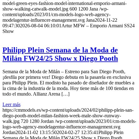
model-green-eyes-fashion-model-international-emporio-armani-
show-walking-catwalk-model.jpg
600
1200
Jana
/wp-
content/uploads/2023/01/cm-models-logo-web-agency-
modelagentur-influencer-management.svg
Jana
2024-11-22
09:47:30
2026-08-04 06:10:01
Artur MFW – Emporio Armani SS24
Show
Philipp Plein Semana de la Moda de
Milán FW24/25 Show x Diego Pooth
Semana de la Moda de Milán – Estreno para San Diego Pooth,
¡desfila por primera vez! Diego debuta en la pasarela en exclusiva
para Philipp Plein. El modisto ha pasado de diseñador de muebles a
la cima de la industria de la moda. Hoy tiene más de 100 tiendas en
todo el mundo. Allianz Arena […]
Leer más
https://cmmodels.es/wp-content/uploads/2024/02/philipp-plein-san-
diego-pooth-model-milan-fashion-week-male-show-runway-
walk.jpg
720
1280
Jordan
/wp-content/uploads/2023/01/cm-models-
logo-web-agency-modelagentur-influencer-management.svg
Jordan
2024-11-02 13:15:50
2024-02-27 12:35:41
Philipp Plein
Semana de la Moda de Milán FW24/25 Show x Diego Pooth