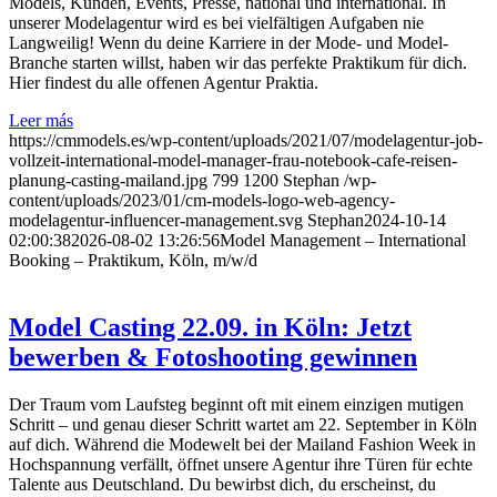
Models, Kunden, Events, Presse, national und international. In
unserer Modelagentur wird es bei vielfältigen Aufgaben nie
Langweilig! Wenn du deine Karriere in der Mode- und Model-
Branche starten willst, haben wir das perfekte Praktikum für dich.
Hier findest du alle offenen Agentur Praktia.
Leer más
https://cmmodels.es/wp-content/uploads/2021/07/modelagentur-job-
vollzeit-international-model-manager-frau-notebook-cafe-reisen-
planung-casting-mailand.jpg
799
1200
Stephan
/wp-
content/uploads/2023/01/cm-models-logo-web-agency-
modelagentur-influencer-management.svg
Stephan
2024-10-14
02:00:38
2026-08-02 13:26:56
Model Management – International
Booking – Praktikum, Köln, m/w/d
Model Casting 22.09. in Köln: Jetzt
bewerben & Fotoshooting gewinnen
Der Traum vom Laufsteg beginnt oft mit einem einzigen mutigen
Schritt – und genau dieser Schritt wartet am 22. September in Köln
auf dich. Während die Modewelt bei der Mailand Fashion Week in
Hochspannung verfällt, öffnet unsere Agentur ihre Türen für echte
Talente aus Deutschland. Du bewirbst dich, du erscheinst, du