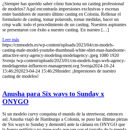
¿Siempre has querido saber cómo funciona un casting professional
de modelos? Aquí encontrarás impresiones exclusivas y escenas
entre bastidores de nuestro último casting en Colonia. Rellenar el
formulario de casting, tomar polaroids, tomar medidas, hacer un
crisp walk: todo el procedimiento de un casting. Nuestros aspirantes
se presentaron con éxito a nuestro casting. En nuestro […]
Leer más
https://cmmodels.es/wp-content/uploads/2023/04/cm-models-
casting-male-model-youtube-thumbnail-white-shirt-man-handsome-
attractive-sexy-agency-modeling-modelagency-.jpeg
1080
1920
Svenja
/wp-content/uploads/2023/01/cm-models-logo-web-agency-
modelagentur-influencer-management.svg
Svenja
2024-10-24
15:46:29
2023-04-24 15:46:29
Insider: ¡Impresiones de nuestro
casting de modelos!
Anusha para Six ways to Sunday x
ONYGO
Si un modelo curvy conquista el mundo de la streetwear, entonces
así: Anusha viajó de Hamburgo a Colonia, se puso las últimas piezas
de Six ways to Sunday y demostró ante la cámara en ONYGO que
la fuerza estilística no tiene nada que ver con el tamaño de la prenda.