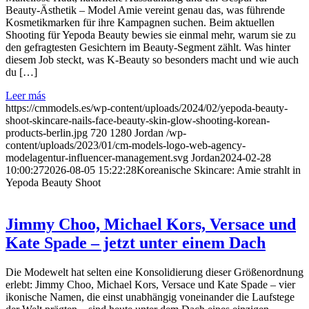
Beauty-Ästhetik – Model Amie vereint genau das, was führende
Kosmetikmarken für ihre Kampagnen suchen. Beim aktuellen
Shooting für Yepoda Beauty bewies sie einmal mehr, warum sie zu
den gefragtesten Gesichtern im Beauty-Segment zählt. Was hinter
diesem Job steckt, was K-Beauty so besonders macht und wie auch
du […]
Leer más
https://cmmodels.es/wp-content/uploads/2024/02/yepoda-beauty-
shoot-skincare-nails-face-beauty-skin-glow-shooting-korean-
products-berlin.jpg
720
1280
Jordan
/wp-
content/uploads/2023/01/cm-models-logo-web-agency-
modelagentur-influencer-management.svg
Jordan
2024-02-28
10:00:27
2026-08-05 15:22:28
Koreanische Skincare: Amie strahlt in
Yepoda Beauty Shoot
Jimmy Choo, Michael Kors, Versace und
Kate Spade – jetzt unter einem Dach
Die Modewelt hat selten eine Konsolidierung dieser Größenordnung
erlebt: Jimmy Choo, Michael Kors, Versace und Kate Spade – vier
ikonische Namen, die einst unabhängig voneinander die Laufstege