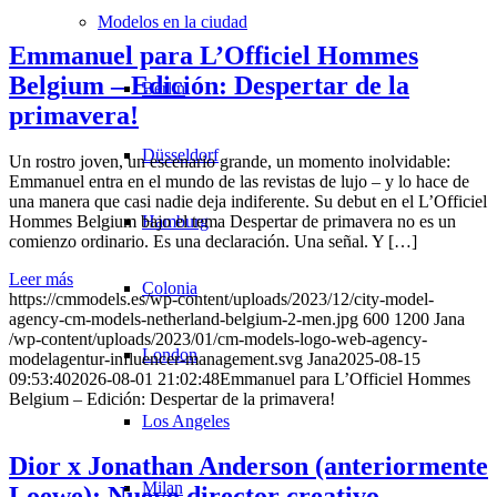
Modelos en la ciudad
Emmanuel para L’Officiel Hommes
Belgium – Edición: Despertar de la
Berlin
primavera!
Düsseldorf
Un rostro joven, un escenario grande, un momento inolvidable:
Emmanuel entra en el mundo de las revistas de lujo – y lo hace de
una manera que casi nadie deja indiferente. Su debut en el L’Officiel
Hamburg
Hommes Belgium bajo el tema Despertar de primavera no es un
comienzo ordinario. Es una declaración. Una señal. Y […]
Leer más
Colonia
https://cmmodels.es/wp-content/uploads/2023/12/city-model-
agency-cm-models-netherland-belgium-2-men.jpg
600
1200
Jana
/wp-content/uploads/2023/01/cm-models-logo-web-agency-
London
modelagentur-influencer-management.svg
Jana
2025-08-15
09:53:40
2026-08-01 21:02:48
Emmanuel para L’Officiel Hommes
Belgium – Edición: Despertar de la primavera!
Los Angeles
Dior x Jonathan Anderson (anteriormente
Milan
Loewe): Nuevo director creativo