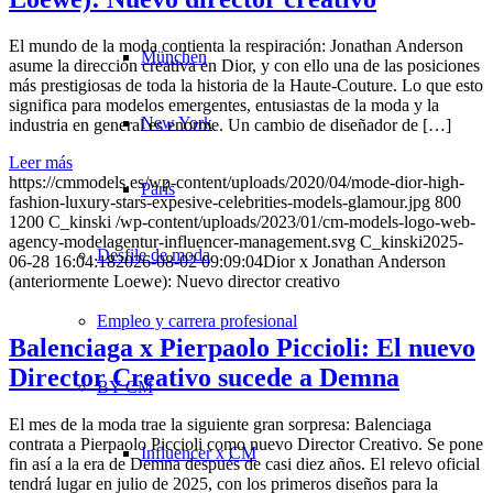
El mundo de la moda contienta la respiración: Jonathan Anderson
München
asume la dirección creativa en Dior, y con ello una de las posiciones
más prestigiosas de toda la historia de la Haute-Couture. Lo que esto
significa para modelos emergentes, entusiastas de la moda y la
New York
industria en general es enorme. Un cambio de diseñador de […]
Leer más
https://cmmodels.es/wp-content/uploads/2020/04/mode-dior-high-
París
fashion-luxury-stars-expesive-celebrities-models-glamour.jpg
800
1200
C_kinski
/wp-content/uploads/2023/01/cm-models-logo-web-
agency-modelagentur-influencer-management.svg
C_kinski
2025-
Desfile de moda
06-28 16:04:18
2026-08-02 09:09:04
Dior x Jonathan Anderson
(anteriormente Loewe): Nuevo director creativo
Empleo y carrera profesional
Balenciaga x Pierpaolo Piccioli: El nuevo
Director Creativo sucede a Demna
BY CM
El mes de la moda trae la siguiente gran sorpresa: Balenciaga
contrata a Pierpaolo Piccioli como nuevo Director Creativo. Se pone
Influencer x CM
fin así a la era de Demna después de casi diez años. El relevo oficial
tendrá lugar en julio de 2025, con los primeros diseños para la