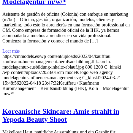
Modelagentur m/w/*
Asistente de gestión de oficina (Colonia) con enfoque en marketing
(m/f/d) – Oficina, gestión, organización, modelos, clientes y
marketing, todo esto lo aprenderás en una formación professional en
CM. Como empresa de formación oficial de la IHK, ya hemos
acompañado a muchos aprendices en su vida professional.
Comienza tu formación y conoce el mundo de […]
Leer más
https://cmmodels.es/wp-content/uploads/2022/04/kauffrau-
kaufmann-bueromanagement-berufsausbildung-ihk-koeln-
modelagentur-ausbildung-inhalte-ablauf.jpg
800
1200
C_kinski
/wp-content/uploads/2023/01/cm-models-logo-web-agency-
modelagentur-influencer-management.svg
C_kinski
2024-03-21
15:48:56
2022-04-18 23:47:32
Kauffrau / Kaufmann
Büromanagement – Berufsausbildung (IHK), Köln – Modelagentur
m/w/*
Koreanische Skincare: Amie strahlt in
Yepoda Beauty Shoot
Makellose Haut, natürliche Ausstrahlung und ein Gespür für