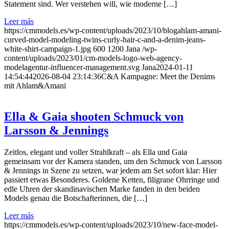
Statement sind. Wer verstehen will, wie moderne […]
Leer más
https://cmmodels.es/wp-content/uploads/2023/10/blogahlam-amani-
curved-model-modeling-twins-curly-hair-c-and-a-denim-jeans-
white-shirt-campaign-1.jpg
600
1200
Jana
/wp-
content/uploads/2023/01/cm-models-logo-web-agency-
modelagentur-influencer-management.svg
Jana
2024-01-11
14:54:44
2026-08-04 23:14:36
C&A Kampagne: Meet the Denims
mit Ahlam&Amani
Ella & Gaia shooten Schmuck von
Larsson & Jennings
Zeitlos, elegant und voller Strahlkraft – als Ella und Gaia
gemeinsam vor der Kamera standen, um den Schmuck von Larsson
& Jennings in Szene zu setzen, war jedem am Set sofort klar: Hier
passiert etwas Besonderes. Goldene Ketten, filigrane Ohrringe und
edle Uhren der skandinavischen Marke fanden in den beiden
Models genau die Botschafterinnen, die […]
Leer más
https://cmmodels.es/wp-content/uploads/2023/10/new-face-model-