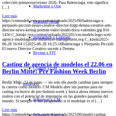
colección primavera/verano 2026. Para Balenciaga, esto significa
Marketing x One
[…]
Leer más
https://cmmodels.es/wp-content/uploads/2025/06/balenciaga-x-
Realidad virtual
pierpaolo-piccioli-neuer-creative-director-folgt-demna-creative-arts-
director-news-kering-portrait-video-inside-docu-valentino.jpg
816
1456
C_kinski
/wp-content/uploads/2023/01/cm-models-logo-web-
Immobilien x Lukinski
agency-modelagentur-influencer-management.svg
C_kinski
2025-
06-28 16:04:15
2025-06-28 16:25:18
Balenciaga x Pierpaolo Piccioli:
El nuevo Director Creativo sucede a Demna
Revista x FIV
Casting de agencia de modelos el 22.06 en
Couture x CM
Berlín Mitte: Pre Fashion Week Berlín
Berlín Mitte, 22 de junio — un solo día puede cambiar para siempre
Influencer
tu carrera como modelo. CM Models abre sus puertas para un
casting exclusivo de pre-fashion-week y busca ahora mismo nuevos
rostros con el potencial de imponerse en las grandes pasarelas del
Influencer x CM
mundo. Si siempre te has preguntado si el modelaje es el […]
Leer más
https://cmmodels.es/wp-content/uploads/2025/06/model-casting-
Influencer Agencia