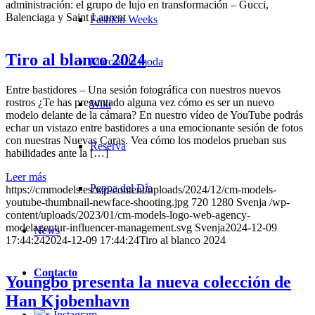
administración: el grupo de lujo en transformación – Gucci,
Balenciaga y Saint Laurent
Fashion Weeks
Tiro al blanco 2024
Marcas de moda
Entre bastidores – Una sesión fotográfica con nuestros nuevos
rostros ¿Te has preguntado alguna vez cómo es ser un nuevo
Wiki
modelo delante de la cámara? En nuestro vídeo de YouTube podrás
echar un vistazo entre bastidores a una emocionante sesión de fotos
con nuestras Nuevas Caras. Vea cómo los modelos prueban sus
Reserva
habilidades ante la […]
Leer más
Peppa del Día
https://cmmodels.es/wp-content/uploads/2024/12/cm-models-
youtube-thumbnail-newface-shooting.jpg
720
1280
Svenja
/wp-
content/uploads/2023/01/cm-models-logo-web-agency-
modelagentur-influencer-management.svg
Svenja
2024-12-09
News
17:44:24
2024-12-09 17:44:24
Tiro al blanco 2024
Contacto
Youngbo presenta la nueva colección de
Han Kjobenhavn
x Instagram