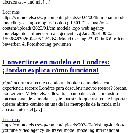
überzeugst – und mit […]
Leer más
https://cmmodels.es/wp-content/uploads/2024/09/thumbnail-model-
modeling-casting-cologne-fashion.gif
501
713
Jana
/wp-
content/uploads/2023/01/cm-models-logo-web-agency-
modelagentur-influencer-management.svg
Jana
2024-09-02
15:36:48
2026-08-05 22:28:42
Model Casting 22.09. in Köln: Jetzt
bewerben & Fotoshooting gewinnen
Convertirte en modelo en Londres:
¡Jordan explica cómo funciona!
¿Qué ocurre realmente cuando un booker de modelos con
experiencia recorre Londres para descubrir nuevos rostros? Jordan,
booker en CM Models, te lleva tras bambalinas de la industria
internacional de la moda — y te muestra lo que realmente importa si
quieres abrirte camino en una de las metrópolis de la moda más
apasionantes del […]
Leer más
https://cmmodels.es/wp-content/uploads/2024/04/visiting-london-
youtube-video-agency-uk-travel-model-modeling-international-