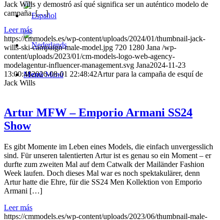
Jack Wills y demostró así qué significa ser un auténtico modelo de
campaña. […]
Leer más
https://cmmodels.es/wp-content/uploads/2024/01/thumbnail-jack-
wills-ski-campaign-male-model.jpg
720
1280
Jana
/wp-
content/uploads/2023/01/cm-models-logo-web-agency-
modelagentur-influencer-management.svg
Jana
2024-11-23
13:00:48
2026-08-01 22:48:42
Artur para la campaña de esquí de
Menú
Menú
Jack Wills
Artur MFW – Emporio Armani SS24
Show
Es gibt Momente im Leben eines Models, die einfach unvergesslich
sind. Für unseren talentierten Artur ist es genau so ein Moment – er
durfte zum zweiten Mal auf dem Catwalk der Mailänder Fashion
Week laufen. Doch dieses Mal war es noch spektakulärer, denn
Artur hatte die Ehre, für die SS24 Men Kollektion von Emporio
Armani […]
Leer más
https://cmmodels.es/wp-content/uploads/2023/06/thumbnail-male-