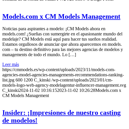
Models.com x CM Models Management
Noticias para aspirantes a modelo: ¡CM Models ahora en
models.com! ¿Sueñas con sumergirte en el apasionante mundo del
modelaje? CM Models está aquí para hacer tus sueños realidad.
Estamos orgullosos de anunciar que ahora aparecemos en models.
com – tu destino definitivo para las mejores agencias de modelos y
managements de todo el mundo. Lo […]
Leer más
https://cmmodels.es/wp-content/uploads/2023/11/models-com-
agencies-model-agencies-managements-recommendations-ranking-
list.jpg
600
1200
C_kinski
/wp-content/uploads/2023/01/cm-
models-logo-web-agency-modelagentur-influencer-management.svg
C_kinski
2024-11-02 10:16:15
2023-11-02 10:26:28
Models.com x
CM Models Management
Insider: ¡Impresiones de nuestro casting
de modelos!