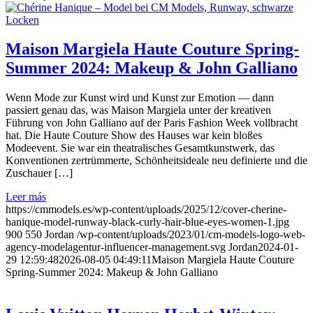
Maison Margiela Haute Couture Spring-
Summer 2024: Makeup & John Galliano
Wenn Mode zur Kunst wird und Kunst zur Emotion — dann
passiert genau das, was Maison Margiela unter der kreativen
Führung von John Galliano auf der Paris Fashion Week vollbracht
hat. Die Haute Couture Show des Hauses war kein bloßes
Modeevent. Sie war ein theatralisches Gesamtkunstwerk, das
Konventionen zertrümmerte, Schönheitsideale neu definierte und die
Zuschauer […]
Leer más
https://cmmodels.es/wp-content/uploads/2025/12/cover-cherine-
hanique-model-runway-black-curly-hair-blue-eyes-women-1.jpg
900
550
Jordan
/wp-content/uploads/2023/01/cm-models-logo-web-
agency-modelagentur-influencer-management.svg
Jordan
2024-01-
29 12:59:48
2026-08-05 04:49:11
Maison Margiela Haute Couture
Spring-Summer 2024: Makeup & John Galliano