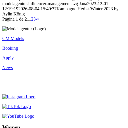
modelagentur-influencer-management.svg
Jana
2023-12-01
12:19:19
2026-08-04 15:40:37
Kampagne Herbst/Winter 2023 by
Aylin König
Página 1 de 21
1
2
3
›
»
CM Models
Booking
Apply
News
Women