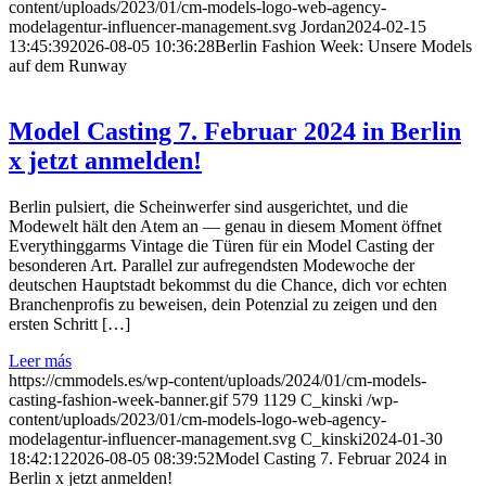
content/uploads/2023/01/cm-models-logo-web-agency-
modelagentur-influencer-management.svg
Jordan
2024-02-15
13:45:39
2026-08-05 10:36:28
Berlin Fashion Week: Unsere Models
auf dem Runway
Model Casting 7. Februar 2024 in Berlin
x jetzt anmelden!
Berlin pulsiert, die Scheinwerfer sind ausgerichtet, und die
Modewelt hält den Atem an — genau in diesem Moment öffnet
Everythinggarms Vintage die Türen für ein Model Casting der
besonderen Art. Parallel zur aufregendsten Modewoche der
deutschen Hauptstadt bekommst du die Chance, dich vor echten
Branchenprofis zu beweisen, dein Potenzial zu zeigen und den
ersten Schritt […]
Leer más
https://cmmodels.es/wp-content/uploads/2024/01/cm-models-
casting-fashion-week-banner.gif
579
1129
C_kinski
/wp-
content/uploads/2023/01/cm-models-logo-web-agency-
modelagentur-influencer-management.svg
C_kinski
2024-01-30
18:42:12
2026-08-05 08:39:52
Model Casting 7. Februar 2024 in
Berlin x jetzt anmelden!