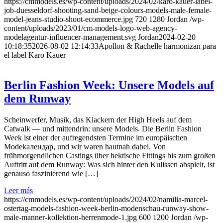
https://cmmodels.es/wp-content/uploads/2024/02/karo-kauer-label-
job-duesseldorf-shooting-sand-beige-colours-models-male-female-
model-jeans-studio-shoot-ecommerce.jpg
720
1280
Jordan
/wp-
content/uploads/2023/01/cm-models-logo-web-agency-
modelagentur-influencer-management.svg
Jordan
2024-02-20
10:18:35
2026-08-02 12:14:33
Apollon & Rachelle harmonizan para
el label Karo Kauer
Berlin Fashion Week: Unsere Models auf
dem Runway
Scheinwerfer, Musik, das Klackern der High Heels auf dem
Catwalk — und mittendrin: unsere Models. Die Berlin Fashion
Week ist einer der aufregendsten Termine im europäischen
Modekалендар, und wir waren hautnah dabei. Von
frühmorgendlichen Castings über hektische Fittings bis zum großen
Auftritt auf dem Runway: Was sich hinter den Kulissen abspielt, ist
genauso faszinierend wie […]
Leer más
https://cmmodels.es/wp-content/uploads/2024/02/namilia-marcel-
ostertag-models-fashion-week-berlin-modenschau-runway-show-
male-manner-kollektion-herrenmode-1.jpg
600
1200
Jordan
/wp-