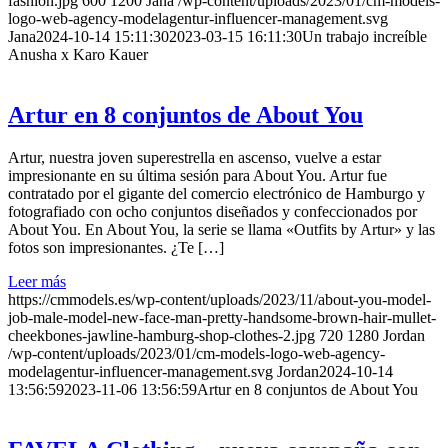
fashion.jpg
600
1200
Jana
/wp-content/uploads/2023/01/cm-models-
logo-web-agency-modelagentur-influencer-management.svg
Jana
2024-10-14 15:11:30
2023-03-15 16:11:30
Un trabajo increíble
Anusha x Karo Kauer
Artur en 8 conjuntos de About You
Artur, nuestra joven superestrella en ascenso, vuelve a estar
impresionante en su última sesión para About You. Artur fue
contratado por el gigante del comercio electrónico de Hamburgo y
fotografiado con ocho conjuntos diseñados y confeccionados por
About You. En About You, la serie se llama «Outfits by Artur» y las
fotos son impresionantes. ¿Te […]
Leer más
https://cmmodels.es/wp-content/uploads/2023/11/about-you-model-
job-male-model-new-face-man-pretty-handsome-brown-hair-mullet-
cheekbones-jawline-hamburg-shop-clothes-2.jpg
720
1280
Jordan
/wp-content/uploads/2023/01/cm-models-logo-web-agency-
modelagentur-influencer-management.svg
Jordan
2024-10-14
13:56:59
2023-11-06 13:56:59
Artur en 8 conjuntos de About You