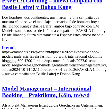
FAVELA Clothing – nueva campaña con
Basile Lafrej y Dohoo Kang
Dos hombres, dos continentes, una marca – y una campaña que
muestra cómo se ve el modelaje internacional de hombres hoy en
día. Dohoo Kang y Basile Lafrej, ambos bajo contrato con CM
Models, son los rostros de la última campaña de FAVELA Clothing.
Desde Irlanda y Suiza directamente a España: estos chicos no solo
[…]
Leer más
https://cmmodels.es/wp-content/uploads/2022/06/basile-dohoo-
models-male-asia-favela-fashion-job-work-international-clothings-
blogg.jpg
600
1200
Jordan
/wp-content/uploads/2023/01/cm-
models-logo-web-agency-modelagentur-influencer-management.svg
Jordan
2024-10-14 12:11:50
2026-08-01 22:56:36
FAVELA Clothing
– nueva campaña con Basile Lafrej y Dohoo Kang
Model Management – International
Booking – Praktikum, Köln, m/w/d
Als Projekt-Manager/in leitest du die Geschicke im Unternehmen.