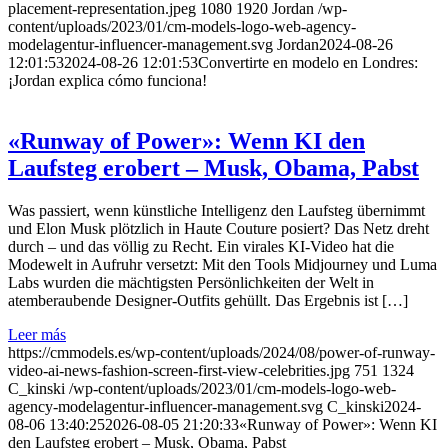
placement-representation.jpeg
1080
1920
Jordan
/wp-
content/uploads/2023/01/cm-models-logo-web-agency-
modelagentur-influencer-management.svg
Jordan
2024-08-26
12:01:53
2024-08-26 12:01:53
Convertirte en modelo en Londres:
¡Jordan explica cómo funciona!
«Runway of Power»: Wenn KI den
Laufsteg erobert – Musk, Obama, Pabst
Was passiert, wenn künstliche Intelligenz den Laufsteg übernimmt
und Elon Musk plötzlich in Haute Couture posiert? Das Netz dreht
durch – und das völlig zu Recht. Ein virales KI-Video hat die
Modewelt in Aufruhr versetzt: Mit den Tools Midjourney und Luma
Labs wurden die mächtigsten Persönlichkeiten der Welt in
atemberaubende Designer-Outfits gehüllt. Das Ergebnis ist […]
Leer más
https://cmmodels.es/wp-content/uploads/2024/08/power-of-runway-
video-ai-news-fashion-screen-first-view-celebrities.jpg
751
1324
C_kinski
/wp-content/uploads/2023/01/cm-models-logo-web-
agency-modelagentur-influencer-management.svg
C_kinski
2024-
08-06 13:40:25
2026-08-05 21:20:33
«Runway of Power»: Wenn KI
den Laufsteg erobert – Musk, Obama, Pabst