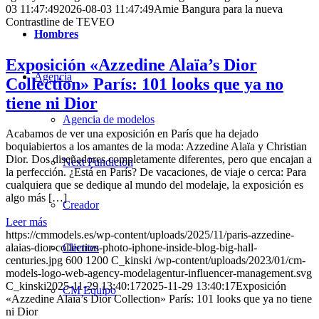
03 11:47:49
2026-08-03 11:47:49
Amie Bangura para la nueva
Contrastline de TEVEO
Hombres
Exposición «Azzedine Alaïa’s Dior
Agencia
Collection» París: 101 looks que ya no
tiene ni Dior
Agencia de modelos
Acabamos de ver una exposición en París que ha dejado
boquiabiertos a los amantes de la moda: Azzedine Alaïa y Christian
Dior. Dos diseñadores completamente diferentes, pero que encajan a
Next Fundición
la perfección. ¿Está en París? De vacaciones, de viaje o cerca: Para
cualquiera que se dedique al mundo del modelaje, la exposición es
algo más […]
Creador
Leer más
https://cmmodels.es/wp-content/uploads/2025/11/paris-azzedine-
alaias-dior-collection-photo-iphone-inside-blog-big-hall-
Clientes
centuries.jpg
600
1200
C_kinski
/wp-content/uploads/2023/01/cm-
models-logo-web-agency-modelagentur-influencer-management.svg
C_kinski
2025-11-29 13:40:17
2025-11-29 13:40:17
Exposición
CM Equipo
«Azzedine Alaïa’s Dior Collection» París: 101 looks que ya no tiene
ni Dior