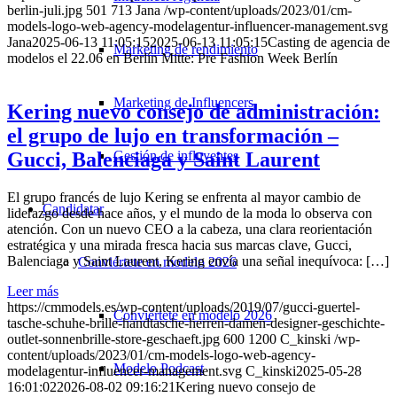
berlin-juli.jpg
501
713
Jana
/wp-content/uploads/2023/01/cm-
models-logo-web-agency-modelagentur-influencer-management.svg
Jana
2025-06-13 11:05:15
2025-06-13 11:05:15
Casting de agencia de
Marketing de rendimiento
modelos el 22.06 en Berlín Mitte: Pre Fashion Week Berlín
Marketing de Influencers
Kering nuevo consejo de administración:
el grupo de lujo en transformación –
Gestión de influyentes
Gucci, Balenciaga y Saint Laurent
El grupo francés de lujo Kering se enfrenta al mayor cambio de
Candidatar
liderazgo desde hace años, y el mundo de la moda lo observa con
atención. Con un nuevo CEO a la cabeza, una clara reorientación
estratégica y una mirada fresca hacia sus marcas clave, Gucci,
Balenciaga y Saint Laurent, Kering envía una señal inequívoca: […]
Conviértete en modelo 2026
Leer más
https://cmmodels.es/wp-content/uploads/2019/07/gucci-guertel-
Conviértete en modelo 2026
tasche-schuhe-brille-handtasche-herren-damen-designer-geschichte-
outlet-sonnenbrille-store-geschaeft.jpg
600
1200
C_kinski
/wp-
content/uploads/2023/01/cm-models-logo-web-agency-
Modelo Podcast
modelagentur-influencer-management.svg
C_kinski
2025-05-28
16:01:02
2026-08-02 09:16:21
Kering nuevo consejo de