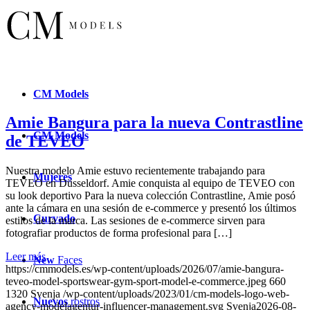
CM
Models
Amie Bangura para la nueva Contrastline
CM
Models
de TEVEO
Nuestra modelo Amie estuvo recientemente trabajando para
Mujeres
TEVEO en Düsseldorf. Amie conquista al equipo de TEVEO con
su look deportivo Para la nueva colección Contrastline, Amie posó
ante la cámara en una sesión de e-commerce y presentó los últimos
Curvado
estilos de la marca. Las sesiones de e-commerce sirven para
fotografiar productos de forma profesional para […]
Leer más
New
Faces
https://cmmodels.es/wp-content/uploads/2026/07/amie-bangura-
teveo-model-sportswear-gym-sport-model-e-commerce.jpeg
660
1320
Svenja
/wp-content/uploads/2023/01/cm-models-logo-web-
Nuevos
rostros
agency-modelagentur-influencer-management.svg
Svenja
2026-08-