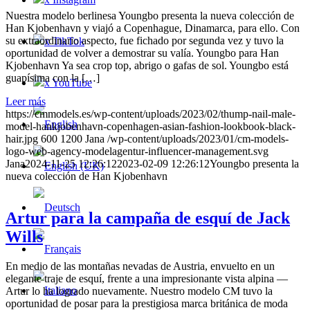
Nuestra modelo berlinesa Youngbo presenta la nueva colección de
Han Kjobenhavn y viajó a Copenhague, Dinamarca, para ello. Con
su extraordinario aspecto, fue fichado por segunda vez y tuvo la
x TikTok
oportunidad de volver a demostrar su valía. Youngbo para Han
Kjobenhavn Ya sea crop top, abrigo o gafas de sol. Youngbo está
guapísima con la […]
x YouTube
Leer más
https://cmmodels.es/wp-content/uploads/2023/02/thump-nail-male-
model-hankjobenhavn-copenhagen-asian-fashion-lookbook-black-
hair.jpg
600
1200
Jana
/wp-content/uploads/2023/01/cm-models-
logo-web-agency-modelagentur-influencer-management.svg
Jana
2024-11-25 12:26:12
2023-02-09 12:26:12
Youngbo presenta la
nueva colección de Han Kjobenhavn
Artur para la campaña de esquí de Jack
Wills
En medio de las montañas nevadas de Austria, envuelto en un
elegante traje de esquí, frente a una impresionante vista alpina —
Artur lo ha logrado nuevamente. Nuestro modelo CM tuvo la
oportunidad de posar para la prestigiosa marca británica de moda