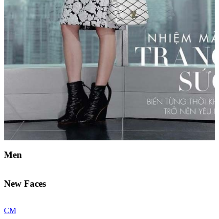
Men
New Faces
CM