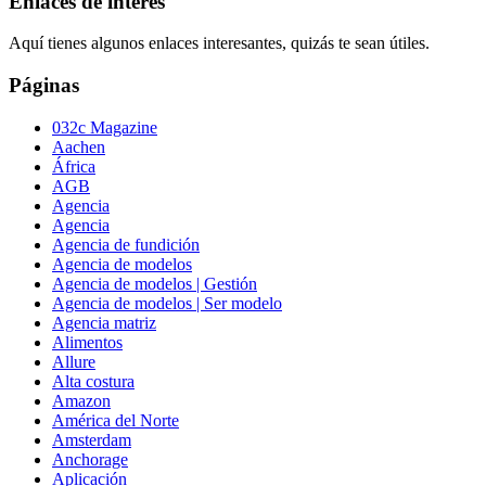
Enlaces de interés
Aquí tienes algunos enlaces interesantes, quizás te sean útiles.
Páginas
032c Magazine
Aachen
África
AGB
Agencia
Agencia
Agencia de fundición
Agencia de modelos
Agencia de modelos | Gestión
Agencia de modelos | Ser modelo
Agencia matriz
Alimentos
Allure
Alta costura
Amazon
América del Norte
Amsterdam
Anchorage
Aplicación