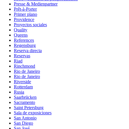
Presse & Medienpartner
Prêt-à-Porter
Primer plano
Providence
Proyectos sociales
Quality
Queens
References
Regensburg
Reserva directa
Reservas
Riad
Rinchmond
Rio de Janeiro
Rio de Janeiro
Riverside
Rotterdam
Rusia
Saarbrücken
Sacramento
Saint Petersburg
Sala de exposiciones
San Antonio
San Diego
San José