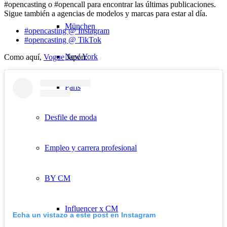
#opencasting o #opencall para encontrar las últimas publicaciones.
Sigue también a agencias de modelos y marcas para estar al día.
München
#opencasting @ Instagram
#opencasting @ TikTok
New York
Como aquí,
Vogue
Japón:
París
Desfile de moda
Empleo y carrera profesional
BY CM
Influencer x CM
Echa un vistazo a este post en Instagram