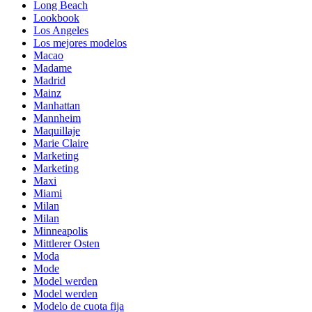
Long Beach
Lookbook
Los Angeles
Los mejores modelos
Macao
Madame
Madrid
Mainz
Manhattan
Mannheim
Maquillaje
Marie Claire
Marketing
Marketing
Maxi
Miami
Milan
Milan
Minneapolis
Mittlerer Osten
Moda
Mode
Model werden
Model werden
Modelo de cuota fija