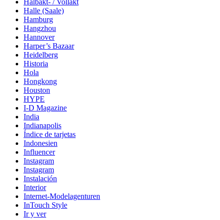
Halbakt- / Vollakt
Halle (Saale)
Hamburg
Hangzhou
Hannover
Harper’s Bazaar
Heidelberg
Historia
Hola
Hongkong
Houston
HYPE
I-D Magazine
India
Indianapolis
Índice de tarjetas
Indonesien
Influencer
Instagram
Instagram
Instalación
Interior
Internet-Modelagenturen
InTouch Style
Ir y ver