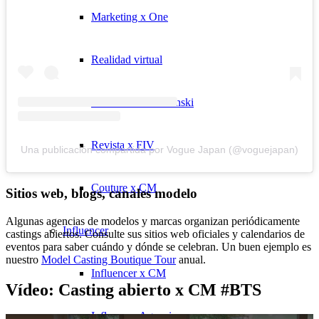
Marketing x One
Realidad virtual
Immobilien x Lukinski
Revista x FIV
Una publicación compartida por Vogue Japan (@voguejapan)
Couture x CM
Sitios web, blogs, canales modelo
Algunas agencias de modelos y marcas organizan periódicamente
Influencer
castings abiertos. Consulte sus sitios web oficiales y calendarios de
eventos para saber cuándo y dónde se celebran. Un buen ejemplo es
nuestro
Model Casting Boutique Tour
anual.
Influencer x CM
Vídeo: Casting abierto x CM #BTS
Influencer Agencia