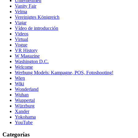
Unternehmen
Vanity Fair
Velma
Vereinigtes Königreich
Viajar
Vídeo de introducción
Videos
Virtual
Vogue
VR History
W Magazine
Washington D.C.
Welcome
Werbung Models: Kampagne, POS, Fotoshooting!
Wien
Wiki
Wonderland
Wuhan
Wuppertal
Würzburg
Xander
Yokohama
YouTube
Categorías