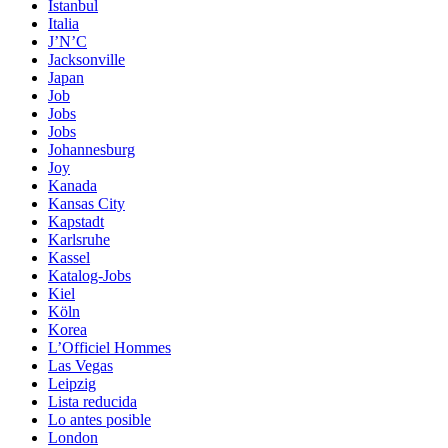
Istanbul
Italia
J’N’C
Jacksonville
Japan
Job
Jobs
Jobs
Johannesburg
Joy
Kanada
Kansas City
Kapstadt
Karlsruhe
Kassel
Katalog-Jobs
Kiel
Köln
Korea
L’Officiel Hommes
Las Vegas
Leipzig
Lista reducida
Lo antes posible
London