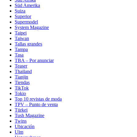
Süd Amerika
Suiza
Superior
Supermodel
System Magazine
Taipei
Taiwan
Tallas grandes
Tampa
Tasa
TBA – Por anunciar
Teaser
Thailand
Tianjin
Tiendas
TikTok
Tokio
Top 10 revistas de moda
TPV – Punto de venta
Türkei
Tush Magazine
Twins
Ubicación
Ulm