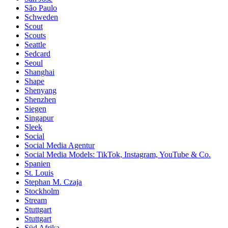
São Paulo
Schweden
Scout
Scouts
Seattle
Sedcard
Seoul
Shanghai
Shape
Shenyang
Shenzhen
Siegen
Singapur
Sleek
Social
Social Media Agentur
Social Media Models: TikTok, Instagram, YouTube & Co.
Spanien
St. Louis
Stephan M. Czaja
Stockholm
Stream
Stuttgart
Stuttgart
Süd Afrika