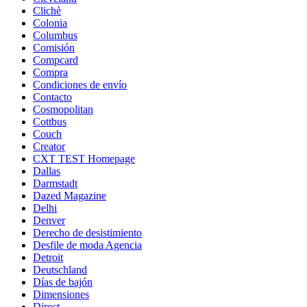
Clichè
Colonia
Columbus
Comisión
Compcard
Compra
Condiciones de envío
Contacto
Cosmopolitan
Cottbus
Couch
Creator
CXT TEST Homepage
Dallas
Darmstadt
Dazed Magazine
Delhi
Denver
Derecho de desistimiento
Desfile de moda Agencia
Detroit
Deutschland
Días de bajón
Dimensiones
Direct