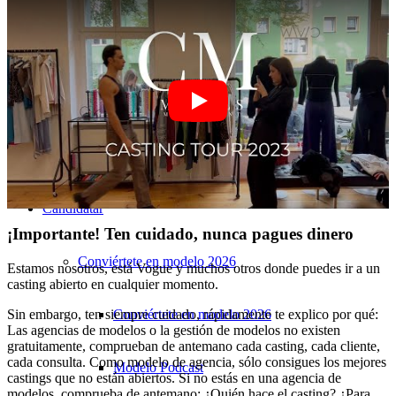
Marketing de rendimiento
Marketing de Influencers
Gestión de influyentes
Candidatar
¡Importante! Ten cuidado, nunca pagues dinero
Conviértete en modelo 2026
Estamos nosotros, está Vogue y muchos otros donde puedes ir a un
casting abierto en cualquier momento.
Conviértete en modelo 2026
Sin embargo, ten siempre cuidado, rápidamente te explico por qué:
Las agencias de modelos o la gestión de modelos no existen
gratuitamente, comprueban de antemano cada casting, cada cliente,
cada consulta. Como modelo de agencia, sólo consigues los mejores
Modelo Podcast
castings que no están abiertos. Si no estás en una agencia de
modelos, comprueba de antemano: ¿Quién hace el casting? ¿Para