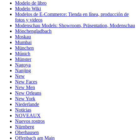
Modelo de libro
Modelo Wiki
Modelos de E-Commerce: Tienda en línea, producción de
fotos y videos
Modenschau Models: Showroom, Präsentation, Modenschau
Mönchengladbach
Moskau
Mumbai
München
Múnich
Münster
Nagoya
Nanjing
New
New Faces
New Men
New Orleans
New York
Niederlande
Noticias
NOVEAUX
Nuevos rostros
Nürnberg
Oberhausen
Offenbach am Main