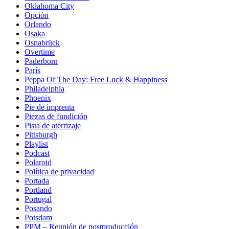
Oklahoma City
Opción
Orlando
Osaka
Osnabrück
Overtime
Paderborn
París
Peppa Of The Day: Free Luck & Happiness
Philadelphia
Phoenix
Pie de imprenta
Piezas de fundición
Pista de aterrizaje
Pittsburgh
Playlist
Podcast
Polaroid
Política de privacidad
Portada
Portland
Portugal
Posando
Potsdam
PPM – Reunión de postproducción