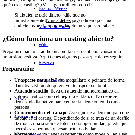
quién es el casting? ¿Vas a ganar dinero con él?
Fashion Weeks
Si alguien te pide dinero, ¡dile que no
inmediatamente!
Nunca debes
pagar dinero por una
audición o por la oportunidad de un supuesto trabajo.
Marcas de moda
¿Cómo funciona un casting abierto?
Wiki
Prepararse para una audición abierta es crucial para causar una
impresión positiva. Aquí tienes algunos pasos que debes seguir:
Reserva
Preparación:
Un
aspecto natural:
Evita maquillarte o peinarte de forma
Peppa del Día
llamativa. El jurado quiere ver tu aspecto natural
Atuendo sencillo:
lleva un atuendo monocromático en
colores neutros como el negro o el blanco. No debe ser
News
demasiado llamativo para centrar la atención en ti como
persona.
Conocimiento del trabajo:
Averigüe de antemano para qué
Contacto
trabajo es el casting. Dependiendo de si se trata de un desfile
de moda, una sesión de fotos u otra oportunidad, puede que
necesites saber andar, posar, actuar o bailar…
Portafolio:
Si ya tienes experiencia como modelo, lleva las
x Instagram