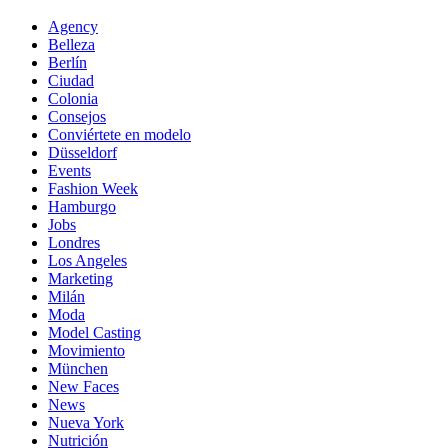
Agency
Belleza
Berlín
Ciudad
Colonia
Consejos
Conviértete en modelo
Düsseldorf
Events
Fashion Week
Hamburgo
Jobs
Londres
Los Angeles
Marketing
Milán
Moda
Model Casting
Movimiento
München
New Faces
News
Nueva York
Nutrición