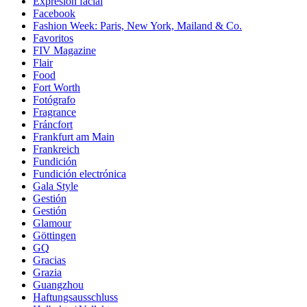
Expresión facial
Facebook
Fashion Week: Paris, New York, Mailand & Co.
Favoritos
FIV Magazine
Flair
Food
Fort Worth
Fotógrafo
Fragrance
Fráncfort
Frankfurt am Main
Frankreich
Fundición
Fundición electrónica
Gala Style
Gestión
Gestión
Glamour
Göttingen
GQ
Gracias
Grazia
Guangzhou
Haftungsausschluss