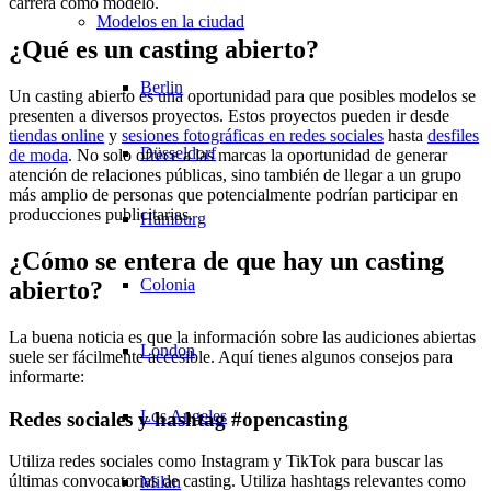
carrera como modelo.
Modelos en la ciudad
¿Qué es un casting abierto?
Berlin
Un casting abierto es una oportunidad para que posibles modelos se
presenten a diversos proyectos. Estos proyectos pueden ir desde
tiendas online
y
sesiones fotográficas en redes sociales
hasta
desfiles
Düsseldorf
de moda
. No solo ofrece a las marcas la oportunidad de generar
atención de relaciones públicas, sino también de llegar a un grupo
más amplio de personas que potencialmente podrían participar en
producciones publicitarias.
Hamburg
¿Cómo se entera de que hay un casting
Colonia
abierto?
La buena noticia es que la información sobre las audiciones abiertas
London
suele ser fácilmente accesible. Aquí tienes algunos consejos para
informarte:
Los Angeles
Redes sociales y hashtag #opencasting
Utiliza redes sociales como Instagram y TikTok para buscar las
últimas convocatorias de casting. Utiliza hashtags relevantes como
Milan