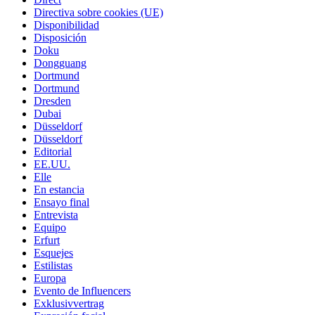
Directiva sobre cookies (UE)
Disponibilidad
Disposición
Doku
Dongguang
Dortmund
Dortmund
Dresden
Dubai
Düsseldorf
Düsseldorf
Editorial
EE.UU.
Elle
En estancia
Ensayo final
Entrevista
Equipo
Erfurt
Esquejes
Estilistas
Europa
Evento de Influencers
Exklusivvertrag