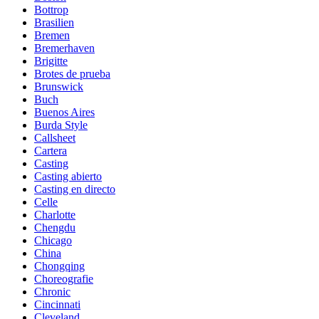
Bottrop
Brasilien
Bremen
Bremerhaven
Brigitte
Brotes de prueba
Brunswick
Buch
Buenos Aires
Burda Style
Callsheet
Cartera
Casting
Casting abierto
Casting en directo
Celle
Charlotte
Chengdu
Chicago
China
Chongqing
Choreografie
Chronic
Cincinnati
Cleveland