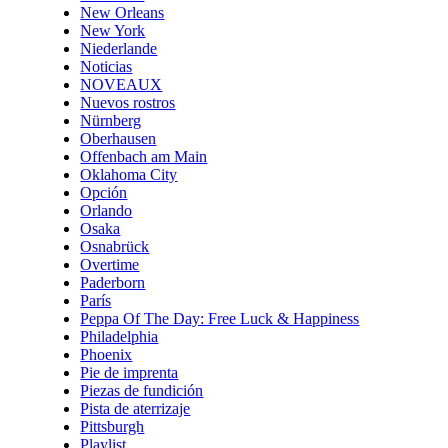
New Orleans
New York
Niederlande
Noticias
NOVEAUX
Nuevos rostros
Nürnberg
Oberhausen
Offenbach am Main
Oklahoma City
Opción
Orlando
Osaka
Osnabrück
Overtime
Paderborn
París
Peppa Of The Day: Free Luck & Happiness
Philadelphia
Phoenix
Pie de imprenta
Piezas de fundición
Pista de aterrizaje
Pittsburgh
Playlist