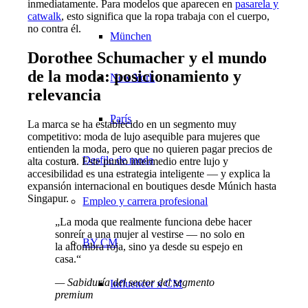
inmediatamente. Para modelos que aparecen en
pasarela y
catwalk
, esto significa que la ropa trabaja con el cuerpo,
no contra él.
München
Dorothee Schumacher y el mundo
de la moda: posicionamiento y
New York
relevancia
París
La marca se ha establecido en un segmento muy
competitivo: moda de lujo asequible para mujeres que
entienden la moda, pero que no quieren pagar precios de
Desfile de moda
alta costura. Este punto intermedio entre lujo y
accesibilidad es una estrategia inteligente — y explica la
expansión internacional en boutiques desde Múnich hasta
Singapur.
Empleo y carrera profesional
„La moda que realmente funciona debe hacer
sonreír a una mujer al vestirse — no solo en
BY CM
la alfombra roja, sino ya desde su espejo en
casa.“
— Sabiduría del sector del segmento
Influencer x CM
premium