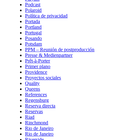
Podcast
Polaroid
Política de privacidad
Portada
Portland
Portugal
Posando
Potsdam
PPM – Reunión de postproducción
Presse & Medienpartner
Prêt-à-Porter
Primer plano
Providence
Proyectos sociales
Quality
Queens
References
Regensburg
Reserva directa
Reservas
Riad
Rinchmond
Rio de Janeiro
Rio de Janeiro
Riverside