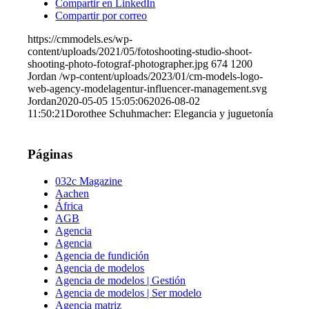
Compartir en LinkedIn
Compartir por correo
https://cmmodels.es/wp-
content/uploads/2021/05/fotoshooting-studio-shoot-
shooting-photo-fotograf-photographer.jpg
674
1200
Jordan
/wp-content/uploads/2023/01/cm-models-logo-
web-agency-modelagentur-influencer-management.svg
Jordan
2020-05-05 15:05:06
2026-08-02
11:50:21
Dorothee Schuhmacher: Elegancia y juguetonía
Páginas
032c Magazine
Aachen
África
AGB
Agencia
Agencia
Agencia de fundición
Agencia de modelos
Agencia de modelos | Gestión
Agencia de modelos | Ser modelo
Agencia matriz