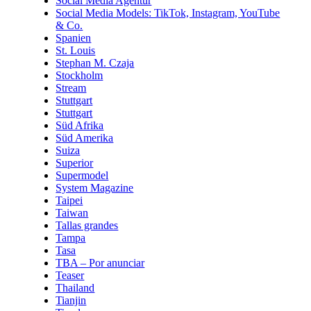
Social Media Agentur
Social Media Models: TikTok, Instagram, YouTube
& Co.
Spanien
St. Louis
Stephan M. Czaja
Stockholm
Stream
Stuttgart
Stuttgart
Süd Afrika
Süd Amerika
Suiza
Superior
Supermodel
System Magazine
Taipei
Taiwan
Tallas grandes
Tampa
Tasa
TBA – Por anunciar
Teaser
Thailand
Tianjin