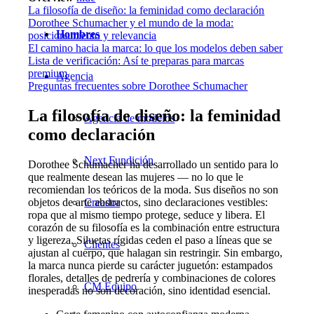
La filosofía de diseño: la feminidad como declaración
Dorothee Schumacher y el mundo de la moda:
Hombres
posicionamiento y relevancia
El camino hacia la marca: lo que los modelos deben saber
Lista de verificación: Así te preparas para marcas
premium
Agencia
Preguntas frecuentes sobre Dorothee Schumacher
La filosofía de diseño: la feminidad
Agencia de modelos
como declaración
Next Fundición
Dorothee Schumacher ha desarrollado un sentido para lo
que realmente desean las mujeres — no lo que le
recomiendan los teóricos de la moda. Sus diseños no son
objetos de arte abstractos, sino declaraciones vestibles:
Creador
ropa que al mismo tiempo protege, seduce y libera. El
corazón de su filosofía es la combinación entre estructura
y ligereza. Siluetas rígidas ceden el paso a líneas que se
Clientes
ajustan al cuerpo, que halagan sin restringir. Sin embargo,
la marca nunca pierde su carácter juguetón: estampados
florales, detalles de pedrería y combinaciones de colores
CM Equipo
inesperadas no son decoración, sino identidad esencial.