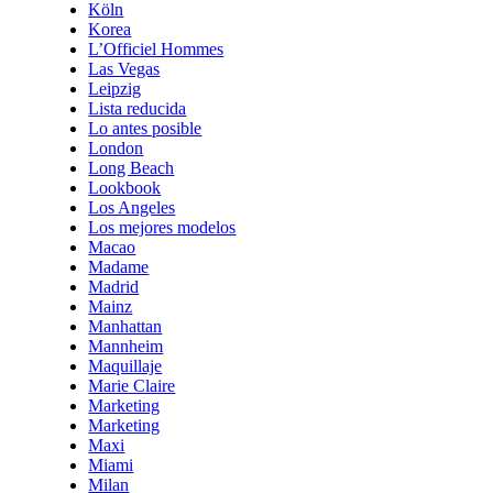
Köln
Korea
L’Officiel Hommes
Las Vegas
Leipzig
Lista reducida
Lo antes posible
London
Long Beach
Lookbook
Los Angeles
Los mejores modelos
Macao
Madame
Madrid
Mainz
Manhattan
Mannheim
Maquillaje
Marie Claire
Marketing
Marketing
Maxi
Miami
Milan