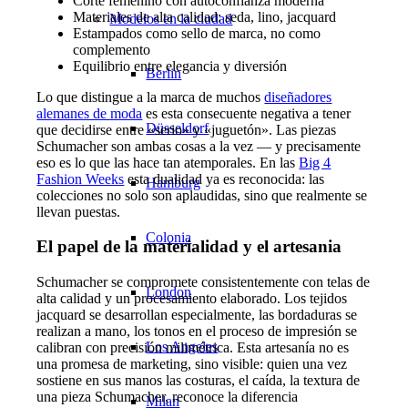
Corte femenino con autoconfianza moderna
Materiales de alta calidad: seda, lino, jacquard
Modelos en la ciudad
Estampados como sello de marca, no como
complemento
Equilibrio entre elegancia y diversión
Berlin
Lo que distingue a la marca de muchos
diseñadores
alemanes de moda
es esta consecuente negativa a tener
Düsseldorf
que decidirse entre «serio» y «juguetón». Las piezas
Schumacher son ambas cosas a la vez — y precisamente
eso es lo que las hace tan atemporales. En las
Big 4
Fashion Weeks
esta dualidad ya es reconocida: las
Hamburg
colecciones no solo son aplaudidas, sino que realmente se
llevan puestas.
Colonia
El papel de la materialidad y el artesania
Schumacher se compromete consistentemente con telas de
London
alta calidad y un procesamiento elaborado. Los tejidos
jacquard se desarrollan especialmente, las bordaduras se
realizan a mano, los tonos en el proceso de impresión se
Los Angeles
calibran con precisión milimétrica. Esta artesanía no es
una promesa de marketing, sino visible: quien una vez
sostiene en sus manos las costuras, el caída, la textura de
una pieza Schumacher, reconoce la diferencia
Milan