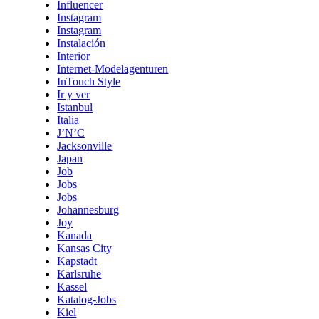
Influencer
Instagram
Instagram
Instalación
Interior
Internet-Modelagenturen
InTouch Style
Ir y ver
Istanbul
Italia
J’N’C
Jacksonville
Japan
Job
Jobs
Jobs
Johannesburg
Joy
Kanada
Kansas City
Kapstadt
Karlsruhe
Kassel
Katalog-Jobs
Kiel