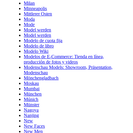
Milan
Minneapolis
Mittlerer Osten
Moda
Mode
Model werden
Model werden
Modelo de cuota fija
Modelo de libro
Modelo Wiki
Modelos de E-Commerce: Tienda en línea,
producción de fotos y videos
Modenschau Models: Showroom, Präsentation,
Modenschau
Mönchengladbach
Moskau
Mumbai
München
Múnich
Münster
Nagoya
Nanjing
New
New Faces
New Men