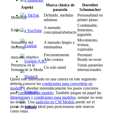
x Instagram
Marca clásica de
Dorothee
Aspekt
pasarela
Schumacher
Definido, medidas
Personalidad en
x TikTok
Modeltyp
mínimas
primer plano
Combinable,
A menudo
Estilo
femenino,
x YouTube
conceptual/abstracto
juguetón
Movimiento,
Sensación del
A menudo limpio y
textura,
shooting
minimalista
expresión
Frecuentemente
Premium
mercado objetivo
Alta costura
Ready-to-wear
Presencia en la
Varias pasarelas
Un solo stand
Semana de la Moda
internacionales
Quien esté interesado en una carrera en este segmento
debería conocer las
condiciones para convertirse en
modelo
y abordar sistemáticamente los pasos concretos
para
convertirse en modelo
. También juegan un papel las
dimensiones y condiciones para modelos
, aunque no sean
las únicas. Una
audición en CM Models
puede ser el
punto de entrada ideal para posicionarse ante marcas
como estas.