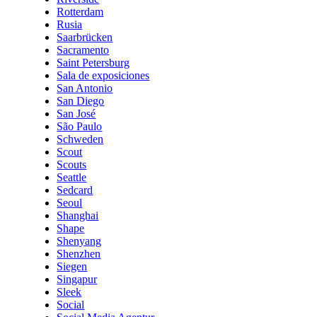
Rotterdam
Rusia
Saarbrücken
Sacramento
Saint Petersburg
Sala de exposiciones
San Antonio
San Diego
San José
São Paulo
Schweden
Scout
Scouts
Seattle
Sedcard
Seoul
Shanghai
Shape
Shenyang
Shenzhen
Siegen
Singapur
Sleek
Social