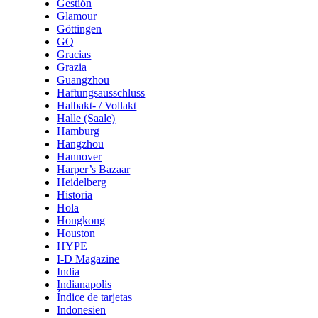
Gestión
Glamour
Göttingen
GQ
Gracias
Grazia
Guangzhou
Haftungsausschluss
Halbakt- / Vollakt
Halle (Saale)
Hamburg
Hangzhou
Hannover
Harper’s Bazaar
Heidelberg
Historia
Hola
Hongkong
Houston
HYPE
I-D Magazine
India
Indianapolis
Índice de tarjetas
Indonesien