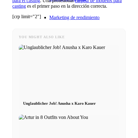
para el casting
. Una profesional
carpeta de modelos para
casting
es el primer paso en la dirección correcta.
[crp limit="2"]
Marketing de rendimiento
Marketing de Influencers
YOU MIGHT ALSO LIKE
Gestión de influyentes
Candidatar
Conviértete en modelo 2026
Unglaublicher Job! Anusha x Karo Kauer
Conviértete en modelo 2026
Modelo Podcast