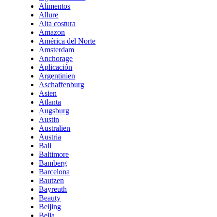
Alimentos
Allure
Alta costura
Amazon
América del Norte
Amsterdam
Anchorage
Aplicación
Argentinien
Aschaffenburg
Asien
Atlanta
Augsburg
Austin
Australien
Austria
Bali
Baltimore
Bamberg
Barcelona
Bautzen
Bayreuth
Beauty
Beijing
Bella