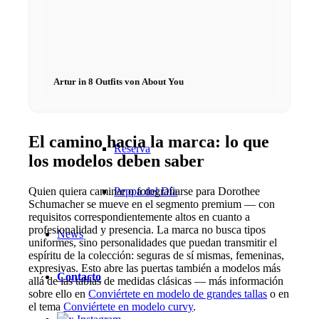
Fashion Weeks
Marcas de moda
Artur in 8 Outfits von About You
Wiki
El camino hacia la marca: lo que
Reserva
los modelos deben saber
Peppa del Día
Quien quiera caminar o fotografiarse para Dorothee
Schumacher se mueve en el segmento premium — con
requisitos correspondientemente altos en cuanto a
profesionalidad y presencia. La marca no busca tipos
News
uniformes, sino personalidades que puedan transmitir el
espíritu de la colección: seguras de sí mismas, femeninas,
expresivas. Esto abre las puertas también a modelos más
Contacto
allá de las tablas de medidas clásicas — más información
sobre ello en
Conviértete en modelo de grandes tallas
o en
el tema
Conviértete en modelo curvy
.