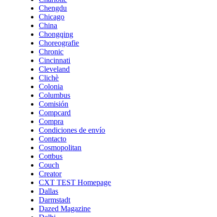
Chengdu
Chicago
China
Chongqing
Choreografie
Chronic
Cincinnati
Cleveland
Clichè
Colonia
Columbus
Comisión
Compcard
Compra
Condiciones de envío
Contacto
Cosmopolitan
Cottbus
Couch
Creator
CXT TEST Homepage
Dallas
Darmstadt
Dazed Magazine