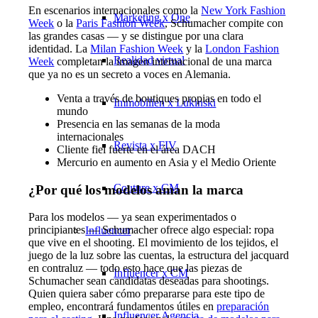
En escenarios internacionales como la
New York Fashion
Marketing x One
Week
o la
Paris Fashion Week
, Schumacher compite con
las grandes casas — y se distingue por una clara
identidad. La
Milan Fashion Week
y la
London Fashion
Realidad virtual
Week
completan la imagen internacional de una marca
que ya no es un secreto a voces en Alemania.
Venta a través de boutiques propias en todo el
Immobilien x Lukinski
mundo
Presencia en las semanas de la moda
internacionales
Revista x FIV
Cliente fiel fuerte en el área DACH
Mercurio en aumento en Asia y el Medio Oriente
Couture x CM
¿Por qué los modelos aman la marca
Para los modelos — ya sean experimentados o
principiantes — Schumacher ofrece algo especial: ropa
Influencer
que vive en el shooting. El movimiento de los tejidos, el
juego de la luz sobre las cuentas, la estructura del jacquard
en contraluz — todo esto hace que las piezas de
Influencer x CM
Schumacher sean candidatas deseadas para shootings.
Quien quiera saber cómo prepararse para este tipo de
empleo, encontrará fundamentos útiles en
preparación
Influencer Agencia