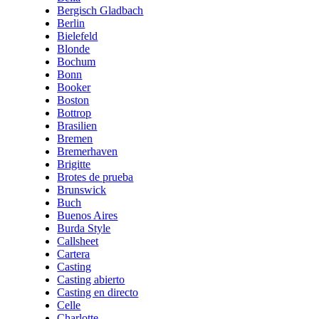
Bergisch Gladbach
Berlin
Bielefeld
Blonde
Bochum
Bonn
Booker
Boston
Bottrop
Brasilien
Bremen
Bremerhaven
Brigitte
Brotes de prueba
Brunswick
Buch
Buenos Aires
Burda Style
Callsheet
Cartera
Casting
Casting abierto
Casting en directo
Celle
Charlotte