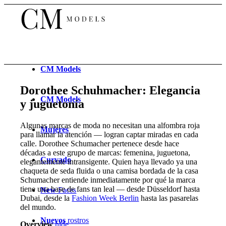
CM
Models
Dorothee Schuhmacher: Elegancia
CM
Models
y juguetonía
Algunas marcas de moda no necesitan una alfombra roja
Mujeres
para llamar la atención — logran captar miradas en cada
calle. Dorothee Schumacher pertenece desde hace
décadas a este grupo de marcas: femenina, juguetona,
Curvado
elegantemente intransigente. Quien haya llevado ya una
chaqueta de seda fluida o una camisa bordada de la casa
Schumacher entiende inmediatamente por qué la marca
tiene una base de fans tan leal — desde Düsseldorf hasta
New
Faces
Dubai, desde la
Fashion Week Berlin
hasta las pasarelas
del mundo.
Nuevos
rostros
Overview
hide