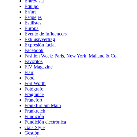
Entrevista
Equipo
Erfurt
Esquejes
Estilistas
Europa
Evento de Influencers
Exklusivvertrag
Expresión facial
Facebook
Fashion Week: Paris, New York, Mailand & Co.
Favoritos
FIV Magazine
Flair
Food
Fort Worth
Fotógrafo
Fragrance
Fráncfort
Frankfurt am Main
Frankreich
Fundición
Fundición electrónica
Gala Style
Gestión