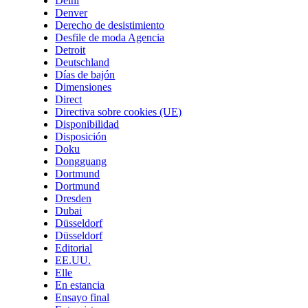
Delhi
Denver
Derecho de desistimiento
Desfile de moda Agencia
Detroit
Deutschland
Días de bajón
Dimensiones
Direct
Directiva sobre cookies (UE)
Disponibilidad
Disposición
Doku
Dongguang
Dortmund
Dortmund
Dresden
Dubai
Düsseldorf
Düsseldorf
Editorial
EE.UU.
Elle
En estancia
Ensayo final