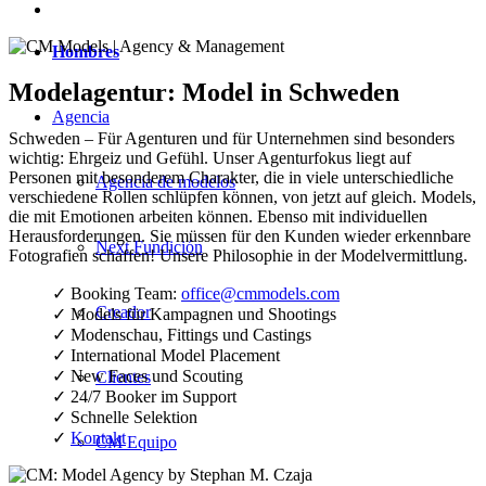
Hombres
Modelagentur: Model in Schweden
Agencia
Schweden – Für Agenturen und für Unternehmen sind besonders
wichtig: Ehrgeiz und Gefühl. Unser Agenturfokus liegt auf
Personen mit besonderem Charakter, die in viele unterschiedliche
Agencia de modelos
verschiedene Rollen schlüpfen können, von jetzt auf gleich. Models,
die mit Emotionen arbeiten können. Ebenso mit individuellen
Herausforderungen. Sie müssen für den Kunden wieder erkennbare
Next Fundición
Fotografien schaffen! Unsere Philosophie in der Modelvermittlung.
✓ Booking Team:
office@cmmodels.com
Creador
✓ Models für Kampagnen und Shootings
✓ Modenschau, Fittings und Castings
✓ International Model Placement
✓ New Faces und Scouting
Clientes
✓ 24/7 Booker im Support
✓ Schnelle Selektion
✓
Kontakt
CM Equipo