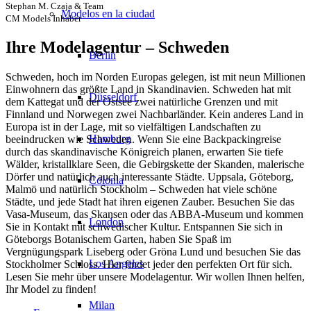
Stephan M. Czaja & Team
Modelos en la ciudad
CM Models Inhaber
Ihre Modelagentur – Schweden
Berlin
Schweden, hoch im Norden Europas gelegen, ist mit neun Millionen
Einwohnern das größte Land in Skandinavien. Schweden hat mit
Düsseldorf
dem Kattegat und der Ostsee zwei natürliche Grenzen und mit
Finnland und Norwegen zwei Nachbarländer. Kein anderes Land in
Europa ist in der Lage, mit so vielfältigen Landschaften zu
Hamburg
beeindrucken wie Schweden. Wenn Sie eine Backpackingreise
durch das skandinavische Königreich planen, erwarten Sie tiefe
Wälder, kristallklare Seen, die Gebirgskette der Skanden, malerische
Dörfer und natürlich auch interessante Städte. Uppsala, Göteborg,
Colonia
Malmö und natürlich Stockholm – Schweden hat viele schöne
Städte, und jede Stadt hat ihren eigenen Zauber. Besuchen Sie das
Vasa-Museum, das Skansen oder das ABBA-Museum und kommen
London
Sie in Kontakt mit schwedischer Kultur. Entspannen Sie sich in
Göteborgs Botanischem Garten, haben Sie Spaß im
Vergnügungspark Liseberg oder Gröna Lund und besuchen Sie das
Los Angeles
Stockholmer Schloss. Hier findet jeder den perfekten Ort für sich.
Lesen Sie mehr über unsere Modelagentur. Wir wollen Ihnen helfen,
Ihr Model zu finden!
Milan