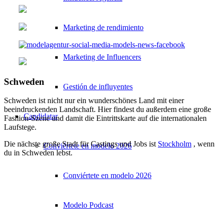
Marketing de rendimiento
Marketing de Influencers
Schweden
Gestión de influyentes
Schweden ist nicht nur ein wunderschönes Land mit einer
beeindruckenden Landschaft. Hier findest du außerdem eine große
Candidatar
Fashion-Szene und damit die Eintrittskarte auf die internationalen
Laufstege.
Die nächste große Stadt für Castings und Jobs ist
Stockholm
, wenn
Conviértete en modelo 2026
du in Schweden lebst.
Conviértete en modelo 2026
Modelo Podcast