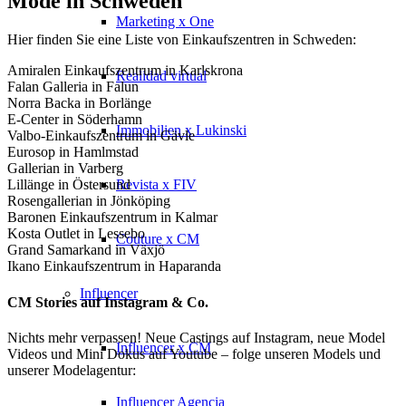
Mode in Schweden
Marketing x One
Hier finden Sie eine Liste von Einkaufszentren in Schweden:
Amiralen Einkaufszentrum in Karlskrona
Realidad virtual
Falan Galleria in Falun
Norra Backa in Borlänge
E-Center in Söderhamn
Immobilien x Lukinski
Valbo-Einkaufszentrum in Gävle
Eurosop in Hamlmstad
Gallerian in Varberg
Revista x FIV
Lillänge in Östersund
Rosengallerian in Jönköping
Baronen Einkaufszentrum in Kalmar
Kosta Outlet in Lessebo
Couture x CM
Grand Samarkand in Växjö
Ikano Einkaufszentrum in Haparanda
Influencer
CM Stories auf Instagram & Co.
Nichts mehr verpassen! Neue Castings auf Instagram, neue Model
Influencer x CM
Videos und Mini Dokus auf Youtube – folge unseren Models und
unserer Modelagentur:
Influencer Agencia