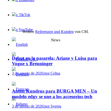
x TikTok
x YouTube
Weitere
Referenzen und Kunden
von CM.
News
Debut en la pasarela: Ariane y Luisa para
Vogue x Breuninger
3 de agosto de 2026
/
por Celisa
Anton Kundrus para BURGA MEN – Un
modelo edgy se une a los accesorios tech
3 de agosto de 2026
/
por Svenja