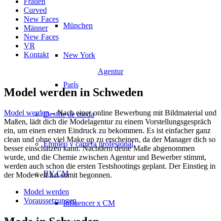
Frauen
Curved
New Faces
München
Männer
New Faces
VR
Kontakt
New York
Agentur
París
Model werden in Schweden
Model werden
– Nach einer online Bewerbung mit Bildmaterial und
Desfile de moda
Maßen, lädt dich die Modelagentur zu einem Vorstellungsgespräch
ein, um einen ersten Eindruck zu bekommen. Es ist einfacher ganz
clean und ohne viel Make up zu erscheinen, da der Manager dich so
Empleo y carrera profesional
besser einschätzen kann. Nachdem deine Maße abgenommen
wurde, und die Chemie zwischen Agentur und Bewerber stimmt,
werden auch schon die ersten Testshootings geplant. Der Einstieg in
BY CM
der Modewelt hat somit begonnen.
Model werden
Voraussetzungen
Influencer x CM