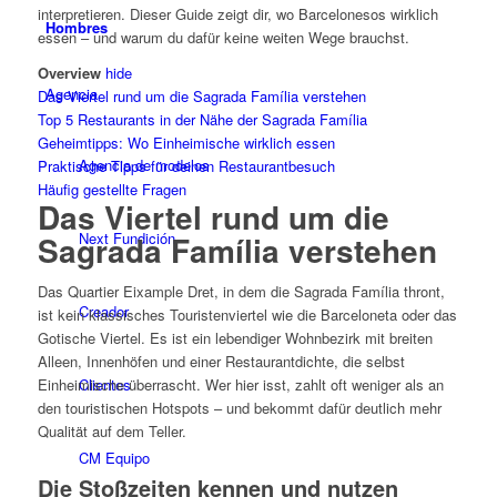
interpretieren. Dieser Guide zeigt dir, wo Barcelonesos wirklich
Hombres
essen – und warum du dafür keine weiten Wege brauchst.
Overview
hide
Agencia
Das Viertel rund um die Sagrada Família verstehen
Top 5 Restaurants in der Nähe der Sagrada Família
Geheimtipps: Wo Einheimische wirklich essen
Agencia de modelos
Praktische Tipps für deinen Restaurantbesuch
Häufig gestellte Fragen
Das Viertel rund um die
Next Fundición
Sagrada Família verstehen
Das Quartier Eixample Dret, in dem die Sagrada Família thront,
Creador
ist kein klassisches Touristenviertel wie die Barceloneta oder das
Gotische Viertel. Es ist ein lebendiger Wohnbezirk mit breiten
Alleen, Innenhöfen und einer Restaurantdichte, die selbst
Clientes
Einheimische überrascht. Wer hier isst, zahlt oft weniger als an
den touristischen Hotspots – und bekommt dafür deutlich mehr
Qualität auf dem Teller.
CM Equipo
Die Stoßzeiten kennen und nutzen