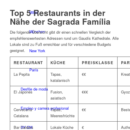
Top 5 Restaurants in der
Milan
Nähe der Sagrada Família
München
Die folgende Übersicht gibt dir einen schnellen Vergleich der
empfehlenswertesten Adressen rund um Gaudís Kathedrale. Alle
Lokale sind zu Fuß erreichbar und für verschiedene Budgets
geeignet.
New York
RESTAURANT
KÜCHE
PREISKLASSE
PAR
París
La Pepita
Tapas,
€€
Kreat
katalanisch
Desfile de moda
El Japonés
Fusion,
€€€
Gyoza
asiatisch
Empleo y carrera profesional
Cervecería
Tapas,
€€
Best
Catalana
Meeresfrüchte
BY CM
Bar Calders
Lokale Küche
€
Auth