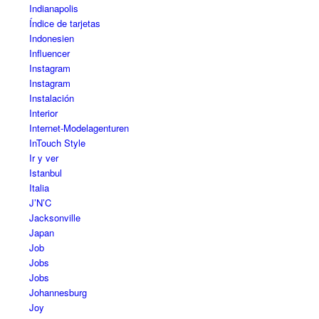
Indianapolis
Índice de tarjetas
Indonesien
Influencer
Instagram
Instagram
Instalación
Interior
Internet-Modelagenturen
InTouch Style
Ir y ver
Istanbul
Italia
J’N’C
Jacksonville
Japan
Job
Jobs
Jobs
Johannesburg
Joy