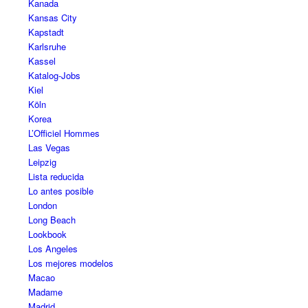
Kanada
Kansas City
Kapstadt
Karlsruhe
Kassel
Katalog-Jobs
Kiel
Köln
Korea
L’Officiel Hommes
Las Vegas
Leipzig
Lista reducida
Lo antes posible
London
Long Beach
Lookbook
Los Angeles
Los mejores modelos
Macao
Madame
Madrid