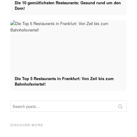
Die 10 gemütlichsten Restaurants: Gesund rund um den
Dom!
Die Top 5 Restaurants in Frankfurt: Von Zeil bis zum
Bahnhofsviertel!
Restaurants
Restaurants
Die
Restaurants in Hamburg:
Restaurants in Düsseldorf:
Die c
Pizza, Burger, Vegan &
Am Rhein, oder direkt in der
ausge
DISCOVER MORE
vietnamesische Küche
Innenstadt!
in Ber