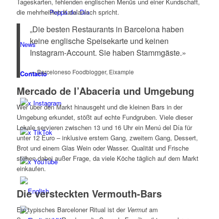
Tageskarten, fehlenden englischen Menüs und einer Kundschaft,
die mehrheitlich Katalanisch spricht.
Peppa del Día
„Die besten Restaurants in Barcelona haben
keine englische Speisekarte und keinen
News
Instagram-Account. Sie haben Stammgäste.»
— Barceloneso Foodblogger, Eixample
Contacto
Mercado de l’Abaceria und Umgebung
x Instagram
Wer über den Markt hinausgeht und die kleinen Bars in der
Umgebung erkundet, stößt auf echte Fundgruben. Viele dieser
Lokale servieren zwischen 13 und 16 Uhr ein Menú del Día für
x TikTok
unter 12 Euro – inklusive erstem Gang, zweitem Gang, Dessert,
Brot und einem Glas Wein oder Wasser. Qualität und Frische
stehen dabei außer Frage, da viele Köche täglich auf dem Markt
x YouTube
einkaufen.
Die versteckten Vermouth-Bars
Ein typisches Barceloner Ritual ist der
Vermut
am