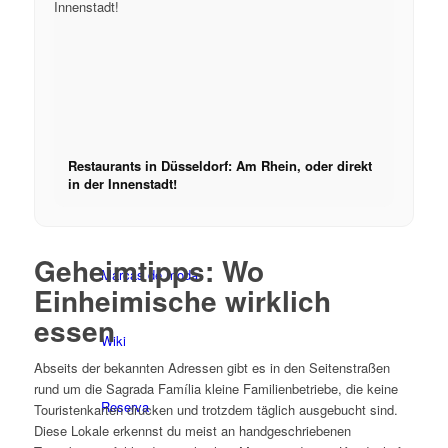
Conviértete en modelo 2026
Conviértete en modelo 2026
Modelo Podcast
Restaurants in Düsseldorf: Am Rhein, oder direkt
in der Innenstadt!
Fashion Weeks
Geheimtipps: Wo
Marcas de moda
Einheimische wirklich
essen
Wiki
Abseits der bekannten Adressen gibt es in den Seitenstraßen
rund um die Sagrada Família kleine Familienbetriebe, die keine
Reserva
Touristenkarten drucken und trotzdem täglich ausgebucht sind.
Diese Lokale erkennst du meist an handgeschriebenen