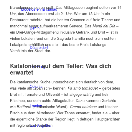
Barcelonesos essen spät. Das Mittagessen beginnt selten vor 14
Modelos en la ciudad
Uhr, das Abendessen erst ab 21 Uhr. Wer um 13 Uhr in ein
Restaurant möchte, hat die besten Chancen auf freie Tische und
manchmal sogar aufmerksameren Service. Das
Menú del Día
–
Berlin
ein Drei-Gänge-Mittagsmenü inklusive Getränk und Brot – ist in
vielen Lokalen rund um die Sagrada Família noch zum echten
Lokalpreis erhältlich und stellt das beste Preis-Leistungs-
Düsseldorf
Verhältnis der Stadt dar.
Katalonien auf dem Teller: Was dich
Hamburg
erwartet
Die katalanische Küche unterscheidet sich deutlich von dem,
Colonia
was viele als „spanisch» kennen.
Pa amb tomàquet
– geröstetes
Brot mit Tomate und Olivenöl – ist allgegenwärtig und kein
Klischee, sondern echte Alltagskultur. Dazu kommen Gerichte
London
wie
Botifarra
(katalanische Wurst),
Crema catalana
und frischer
Fisch aus dem Mittelmeer. Wer Tapas erwartet, findet sie – aber
die eigentliche Stärke der Region liegt in deftigen Hauptgerichten
Los Angeles
mit regionalen Produkten.