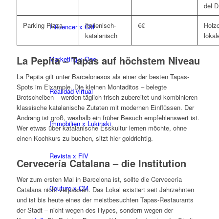
del D
Parking Pizza
Italienisch-
€€
Holzo
Influencer x CM
katalanisch
lokal
La Pepita – Tapas auf höchstem Niveau
Marketing x One
La Pepita gilt unter Barcelonesos als einer der besten Tapas-
Spots im Eixample. Die kleinen Montaditos – belegte
Realidad virtual
Brotscheiben – werden täglich frisch zubereitet und kombinieren
klassische katalanische Zutaten mit modernen Einflüssen. Der
Andrang ist groß, weshalb ein früher Besuch empfehlenswert ist.
Immobilien x Lukinski
Wer etwas über katalanische Esskultur lernen möchte, ohne
einen Kochkurs zu buchen, sitzt hier goldrichtig.
Revista x FIV
Cervecería Catalana – die Institution
Wer zum ersten Mal in Barcelona ist, sollte die Cervecería
Couture x CM
Catalana nicht verpassen. Das Lokal existiert seit Jahrzehnten
und ist bis heute eines der meistbesuchten Tapas-Restaurants
der Stadt – nicht wegen des Hypes, sondern wegen der