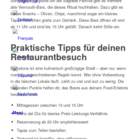
Sonntagmittag. Rund um die Sagrada Família gibt es mehrere
alte Vermouth-Bars, die dieses Ritual hochhalten. Dazu gibt es
kleine Snacks – Oliven, Chips, manchmal sogar ein kleines
Tapas-Tellerchen gratis zum Getränk. Diese Bars öffnen oft erst
ab 11 Uhr und sind bis 15 Uhr gefüllt. Danach kehrt Stille ein.
Praktische Tipps für deinen
Restaurantbesuch
Barcelona ist eine kulinarisch großzügige Stadt – aber nur, wenn
man die ungeschriebenen Regeln kennt. Wer ohne Vorbereitung
in die falschen Lokale läuft, zahlt zu viel und isst zu wenig. Die
folgenden Punkte helfen dir, das Beste aus deinem Food-Erlebnis
herauszuholen.
Mittagessen zwischen 13 und 15 Uhr
Menú
Menú del Día für bestes Preis-Leistungs-Verhältnis
Reservierung ab 20 Uhr empfehlenswert
Tapas zum Teilen bestellen
Trinkgeld ist freiwillig, aber willkommen