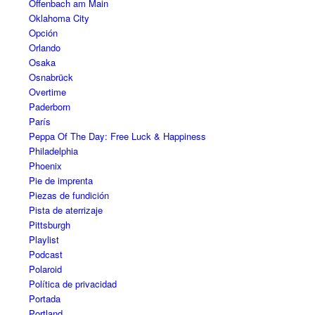
Offenbach am Main
Oklahoma City
Opción
Orlando
Osaka
Osnabrück
Overtime
Paderborn
París
Peppa Of The Day: Free Luck & Happiness
Philadelphia
Phoenix
Pie de imprenta
Piezas de fundición
Pista de aterrizaje
Pittsburgh
Playlist
Podcast
Polaroid
Política de privacidad
Portada
Portland