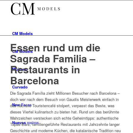
CM
Models
Essen rund um die
CM
Models
Sagrada Familia –
Restaurants in
Mujeres
Barcelona
Curvado
Die Sagrada Família zieht Millionen Besucher nach Barcelona –
doch wer nach dem Besuch von Gaudís Meisterwerk einfach in
New
Faces
das nächste Touristencafé stolpert, verpasst das Beste, was
dieses Viertel kulinarisch zu bieten hat. Rund um das berühmte
Wahrzeichen verstecken sich echte Geheimtipps: authentische
Nuevos
rostros
Tapas-Bars, familiengeführte Restaurants mit Jahrzehnte langer
Geschichte und moderne Küchen, die katalanische Tradition neu