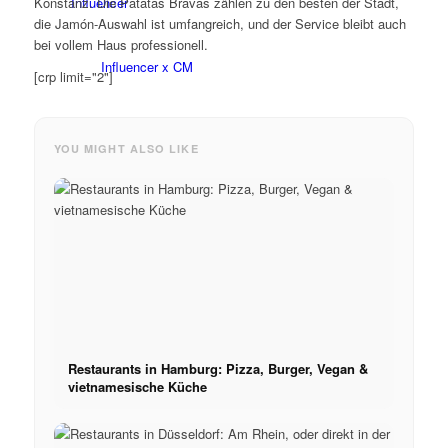
Influencer
Konstanz. Die Patatas Bravas zählen zu den besten der Stadt,
die Jamón-Auswahl ist umfangreich, und der Service bleibt auch
bei vollem Haus professionell.
Influencer x CM
[crp limit="2"]
Influencer Agencia
YOU MIGHT ALSO LIKE
Marketing de rendimiento
Marketing de Influencers
Gestión de influyentes
Restaurants in Hamburg: Pizza, Burger, Vegan &
vietnamesische Küche
Candidatar