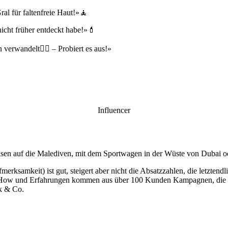
al für faltenfreie Haut!»🧘
nicht früher entdeckt habe!»💄
erwandelt💇‍♀️ – Probiert es aus!»
Influencer
sen auf die Malediven, mit dem Sportwagen in der Wüste von Dubai oder
erksamkeit) ist gut, steigert aber nicht die Absatzzahlen, die letzten
ow und Erfahrungen kommen aus über 100 Kunden Kampagnen, die wir
k & Co.