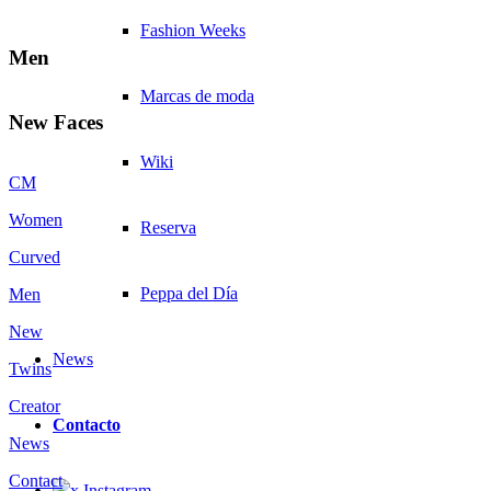
Fashion Weeks
Men
Marcas de moda
New Faces
Wiki
CM
Women
Reserva
Curved
Peppa del Día
Men
New
News
Twins
Creator
Contacto
News
Contact
x Instagram