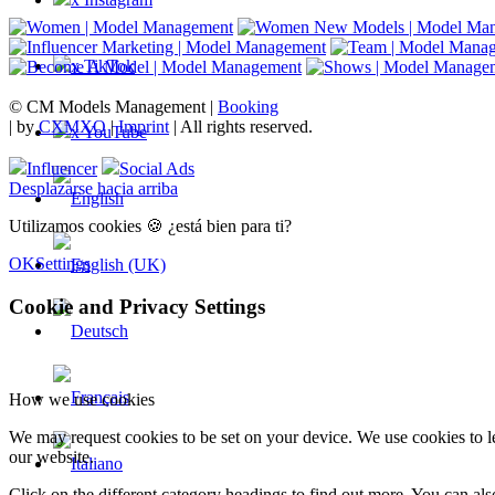
x TikTok
© CM Models Management |
Booking
|
by
CXMXO
|
Imprint
| All rights reserved.
x YouTube
Influencer
Social Ads
Desplazarse hacia arriba
Utilizamos cookies 🍪 ¿está bien para ti?
OK
Settings
Cookie and Privacy Settings
How we use cookies
We may request cookies to be set on your device. We use cookies to le
our website.
Click on the different category headings to find out more. You can a