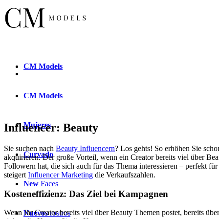
CM
Models
CM
Models
Mujeres
Influencer: Beauty
Sie suchen nach
Beauty Influencern
? Los gehts! So erhöhen Sie scho
Curvado
akquirieren. Der große Vorteil, wenn ein Creator bereits viel über B
Followern hat, die sich auch für das Thema interessieren – perfekt f
steigert
Influencer Marketing
die Verkaufszahlen.
New
Faces
Kosteneffizienz: Das Ziel bei Kampagnen
Wenn Ihr Creator bereits viel über Beauty Themen postet, bereits über 
Nuevos
rostros