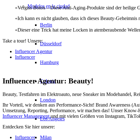
Modelos en la ciudad
«Vergiss Botox – Diese Anti-Aging-Produkte sind der heilige Gr
«Ich kann es nicht glauben, dass ich dieses Beauty-Geheimnis 
Berlin
«Dieser eine Trick hat meine Locken in atemberaubende Wellen v
Take a tour! Unsere:
Düsseldorf
Influencer Agentur
Influencer
Hamburg
Influencer Agentur: Beauty!
Colonia
Beauty, Testfahren im Elektroauto, neue Sneaker im Modehandel, Rei
London
Ihr Vorteil, wir denken aus Performance-Sicht! Brand Awareness (Aufm
Umsetzung, Reporting, Performance, wir machen das! Unser Know-H
Influencer Management
und mit vielen Größen von Instagram, TikTo
Los Angeles
Entdecken Sie hier unsere:
Influencer
Milan