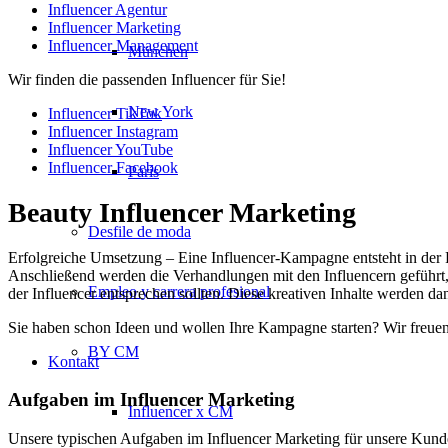
Influencer Agentur
Influencer Marketing
Influencer Management
München
Wir finden die passenden Influencer für Sie!
New York
Influencer TikTok
Influencer Instagram
Influencer YouTube
Influencer Facebook
París
Beauty Influencer Marketing
Desfile de moda
Erfolgreiche Umsetzung – Eine Influencer-Kampagne entsteht in der R
Anschließend werden die Verhandlungen mit den Influencern geführt
Empleo y carrera profesional
der Influencer entsprechen sollten. Diese kreativen Inhalte werden d
Sie haben schon Ideen und wollen Ihre Kampagne starten? Wir freuen 
BY CM
Kontakt
Aufgaben im Influencer Marketing
Influencer x CM
Unsere typischen Aufgaben im Influencer Marketing für unsere Kund