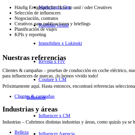
Marketing x One
Häufig Erstgespräche: How to und / oder Creatives
Selección de influencers
Negociación, contratos
Creativos para publicaciones y briefings
Realidad virtual
Planificación de viajes
KPIs y reporting
Immobilien x Lukinski
Nuestras referencias
Revista x FIV
Clientes & campañas – pruebas de conducción en coche eléctrico, nuev
para influencers de marcas, ¡lo hemos vivido todo!
Couture x CM
Próximamente aquí. Hasta entonces, encontrará referencias selecciona
Clientes & campañas
Influencer
Industrias y áreas
Influencer x CM
Industrias – Cubrimos distintas industrias y áreas, como quizás ya se ha
Belleza
Influencer Agencia