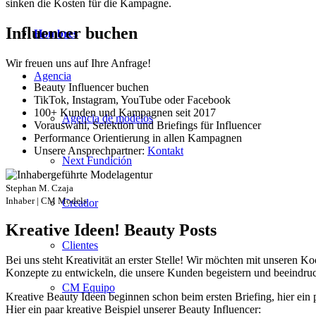
sinken die Kosten für die Kampagne.
Influencer buchen
Hombres
Wir freuen uns auf Ihre Anfrage!
Agencia
Beauty Influencer buchen
TikTok, Instagram, YouTube oder Facebook
100+ Kunden und Kampagnen seit 2017
Agencia de modelos
Vorauswahl, Selektion und Briefings für Influencer
Performance Orientierung in allen Kampagnen
Unsere Ansprechpartner:
Kontakt
Next Fundición
Stephan M. Czaja
Inhaber | CM Models
Creador
Kreative Ideen! Beauty Posts
Clientes
Bei uns steht Kreativität an erster Stelle! Wir möchten mit unseren 
Konzepte zu entwickeln, die unsere Kunden begeistern und beeindru
CM Equipo
Kreative Beauty Ideen beginnen schon beim ersten Briefing, hier ein
Hier ein paar kreative Beispiel unserer Beauty Influencer: