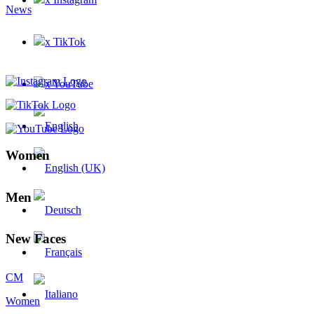
News
x TikTok
x YouTube
Women
Men
New Faces
CM
Women