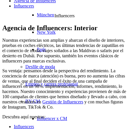
Agencia de Influencers
Influencers
München
Influencers
Agencia de Influencers: Interior
New York
Nuestras experiencias son amplias y abarcan el diseño de interiores,
pruebas en coches eléctricos, las últimas tendencias de zapatillas en
París
el comercio de moda, viajes soñados a las Maldivas o safaris por el
desierto en Dubái. Por supuesto, también los eventos clásicos de
influencers para marcas exclusivas.
Desfile de moda
Su ventaja: pensamos desde la perspectiva del rendimiento. La
conciencia de marca (atención) es buena, pero no aumenta las cifras
de ventas, que al final deciden el éxito de una campaña de
Empleo y carrera profesional
influencers en un 98%. Implementación, informes, rendimiento, lo
hacemos. Nuestro conocimiento y experiencias provienen de más de
100 campañas de clientes que hemos diseñado y llevado a cabo, con
BY CM
nuestros creadores en
Gestión de Influencers
y con muchas figuras
de Instagram, TikTok & Co.
Descubra aquí nuestras:
Influencer x CM
Influencers