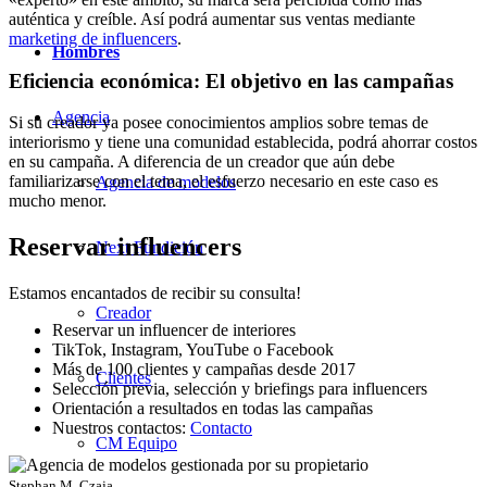
auténtica y creíble. Así podrá aumentar sus ventas mediante
marketing de influencers
.
Hombres
Eficiencia económica: El objetivo en las campañas
Agencia
Si su creador ya posee conocimientos amplios sobre temas de
interiorismo y tiene una comunidad establecida, podrá ahorrar costos
en su campaña. A diferencia de un creador que aún debe
familiarizarse con el tema, el esfuerzo necesario en este caso es
Agencia de modelos
mucho menor.
Reservar influencers
Next Fundición
Estamos encantados de recibir su consulta!
Creador
Reservar un influencer de interiores
TikTok, Instagram, YouTube o Facebook
Más de 100 clientes y campañas desde 2017
Clientes
Selección previa, selección y briefings para influencers
Orientación a resultados en todas las campañas
Nuestros contactos:
Contacto
CM Equipo
Stephan M. Czaja