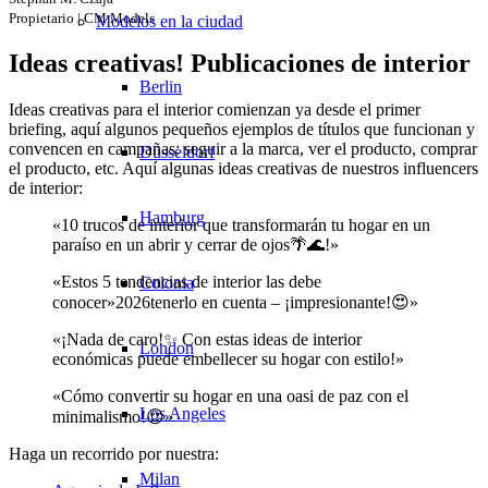
Propietario | CM Models
Modelos en la ciudad
Ideas creativas! Publicaciones de interior
Berlin
Ideas creativas para el interior comienzan ya desde el primer
briefing, aquí algunos pequeños ejemplos de títulos que funcionan y
convencen en campañas: seguir a la marca, ver el producto, comprar
Düsseldorf
el producto, etc. Aquí algunas ideas creativas de nuestros influencers
de interior:
Hamburg
«10 trucos de interior que transformarán tu hogar en un
paraíso en un abrir y cerrar de ojos🌴🌊!»
«Estos 5 tendencias de interior las debe
Colonia
conocer»2026tenerlo en cuenta – ¡impresionante!😍»
«¡Nada de caro!✨ Con estas ideas de interior
London
económicas puede embellecer su hogar con estilo!»
«Cómo convertir su hogar en una oasi de paz con el
Los Angeles
minimalismo!😌»
Haga un recorrido por nuestra:
Milan