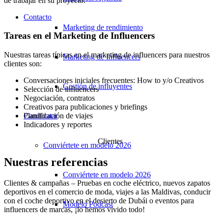
de trabajar en su proyecto.
Contacto
Marketing de rendimiento
Tareas en el Marketing de Influencers
Nuestras tareas típicas en el marketing de influencers para nuestros
Marketing de Influencers
clientes son:
Conversaciones iniciales frecuentes: How to y/o Creativos
Gestión de influyentes
Selección de influencers
Negociación, contratos
Creativos para publicaciones y briefings
Candidatar
Planificación de viajes
Indicadores y reportes
Clientes
Conviértete en modelo 2026
Nuestras referencias
Conviértete en modelo 2026
Clientes & campañas – Pruebas en coche eléctrico, nuevos zapatos
deportivos en el comercio de moda, viajes a las Maldivas, conducir
con el coche deportivo en el desierto de Dubái o eventos para
Modelo Podcast
influencers de marcas, ¡lo hemos vivido todo!