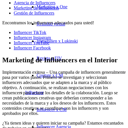
Agencia de Influencers
Marketing x One
Marketing de Influencers
Gestión de Influencers
Encontramos los influencers adecuados para usted!
Realidad virtual
Influencer TikTok
Influencer Instagram
Immobilien x Lukinski
Influencer YouTube
Influencer Facebook
Revista x FIV
Marketing de Influencers en el Interior
Implementación exitosa – Una campaña de influencers generalmente
Couture x CM
pasa por varios pasos. Primero se investigan y seleccionan
influencers adecuados que se adapten a la marca y al público
objetivo. A continuación, se realizan negociaciones con los
Influencer
influencers para aclarar los detalles de la colaboración. Luego se
crean publicaciones creativas que deberían corresponder a las
necesidades de la marca y a los deseos de los influencers. Estos
contenidos creativos se coordinan con los influencers y son
Influencer x CM
aprobados por ellos.
¿Ya tienen ideas y quieren iniciar su campaña? Estamos encantados
Influencer Agencia