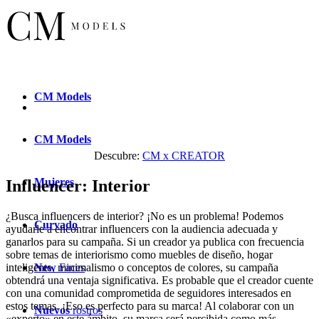
CM
Models
CM
Models
Descubre:
CM x CREATOR
Mujeres
Influencer: Interior
¿Busca influencers de interior? ¡No es un problema! Podemos
Curvado
ayudarle a encontrar influencers con la audiencia adecuada y
ganarlos para su campaña. Si un creador ya publica con frecuencia
sobre temas de interiorismo como muebles de diseño, hogar
New
Faces
inteligente, minimalismo o conceptos de colores, su campaña
obtendrá una ventaja significativa. Es probable que el creador cuente
con una comunidad comprometida de seguidores interesados en
estos temas. ¡Eso es perfecto para su marca! Al colaborar con un
Nuevos
rostros
«experto» en este ámbito, su marca será percibida como más