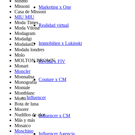
Mismo
Missoni
Marketing x One
Casa de Missoni
MIU MIU
Moda Times
Realidad virtual
Moda Vilona
Modagram
Modailgi
Immobilien x Lukinski
ModalanD
Modalu londres
Molo
MOLTON BROWN
Revista x FIV
Monari
Moncler
Monnalisa
Couture x CM
Monografía
Montale
Montblanc
Influencer
Monti
Bota de luna
Moorer
Nudillos de alce
Influencer x CM
Más y más
Mosaico
Moschino
Influencer Agencia