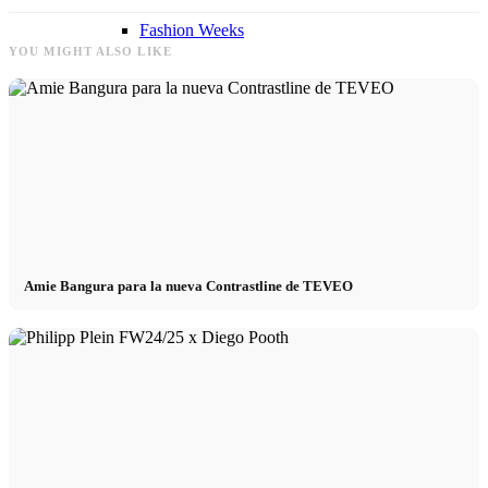
Fashion Weeks
YOU MIGHT ALSO LIKE
Marcas de moda
Wiki
Reserva
Amie Bangura para la nueva Contrastline de TEVEO
Peppa del Día
News
Contacto
x Instagram