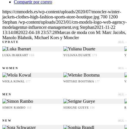
Compartir por correo
https://cmmodels.es/wp-content/uploads/2020/07/moncler-winter-
jackets-clothes-high-fashion-sports-store-boutique.jpg
700
1200
Stephan
/wp-content/uploads/2023/01/cm-models-logo-web-agency-
modelagentur-influencer-management.svg
Stephan
2021-11-22
13:14:08
2022-04-18 23:57:28
Marcas de moda con M: Marc Jacobs,
Manolo Blahnik, Michael Kors y Moncler
UPDATE
ALL ›
LUKA IBARRART
YULIANA DUARTE
YO
190
179
WOMEN
ALL ›
WIOLA KOWAL
WIETSKE BOOTSMA
VA
177
177
MEN
ALL ›
SIMON RAMBO
SERIGNE GUEYE
RU
188
186
NEW
ALL ›