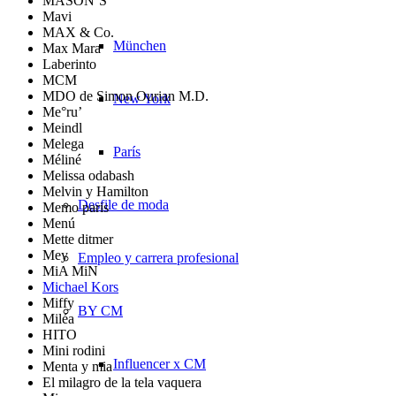
MASON’S
Mavi
MAX & Co.
München
Max Mara
Laberinto
MCM
MDO de Simon Ourian M.D.
New York
Me°ru’
Meindl
Melega
París
Méliné
Melissa odabash
Melvin y Hamilton
Desfile de moda
Memo paris
Menú
Mette ditmer
Mey
Empleo y carrera profesional
MiA MiN
Michael Kors
Miffy
BY CM
Miléa
HITO
Mini rodini
Influencer x CM
Menta y mia
El milagro de la tela vaquera