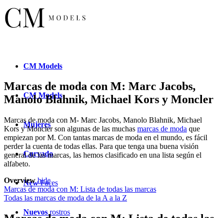
CM
Models
Marcas de moda con M: Marc Jacobs,
CM
Models
Manolo Blahnik, Michael Kors y Moncler
Marcas de moda con M- Marc Jacobs, Manolo Blahnik,
Michael
Mujeres
Kors y Moncler
son algunas de las muchas
marcas de moda
que
empiezan por M. Con tantas marcas de moda en el mundo, es fácil
perder la cuenta de todas ellas. Para que tenga una buena visión
Curvado
general de las marcas, las hemos clasificado en una lista según el
alfabeto.
Overview
hide
New
Faces
Marcas de moda con M: Lista de todas las marcas
Todas las marcas de moda de la A a la Z
Nuevos
rostros