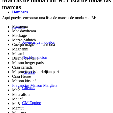
Marcas de moda con M: Lista de todas las
marcas
Hombres
Aquí puedes encontrar una lista de marcas de moda con M:
Macarena
Agencia
Mac daydream
Mackage
Marzo Múnich
Agencia de modelos
Cuerpo mágico de la moda
Magnanni
Maiami
Next Fundición
Diseño de Maija
Maison berger paris
Casa cerrada
Maison francis kurkdjian paris
Creador
Casa Héroe
Maison kitsuné
Fragancias Maison Margiela
Clientes
Maje
Mala alisha
Malibú
CM Equipo
Malvin
Mamut
Mancera