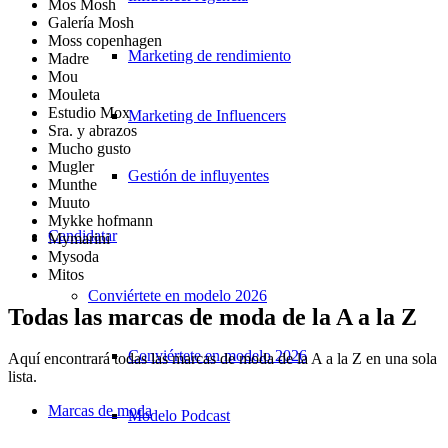
Mos Mosh
Galería Mosh
Moss copenhagen
Marketing de rendimiento
Madre
Mou
Mouleta
Estudio Mox
Marketing de Influencers
Sra. y abrazos
Mucho gusto
Mugler
Gestión de influyentes
Munthe
Muuto
Mykke hofmann
Candidatar
Mymarini
Mysoda
Mitos
Conviértete en modelo 2026
Todas las marcas de moda de la A a la Z
Conviértete en modelo 2026
Aquí encontrará todas las marcas de moda de la A a la Z en una sola
lista.
Marcas de moda
Modelo Podcast