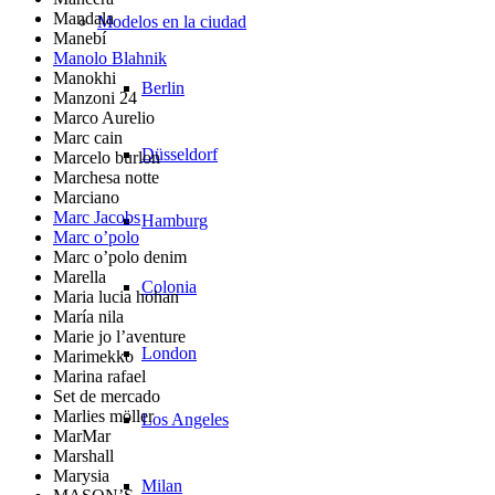
Mandala
Modelos en la ciudad
Manebí
Manolo Blahnik
Manokhi
Berlin
Manzoni 24
Marco Aurelio
Marc cain
Düsseldorf
Marcelo burlon
Marchesa notte
Marciano
Marc Jacobs
Hamburg
Marc o’polo
Marc o’polo denim
Marella
Colonia
Maria lucia hohan
María nila
Marie jo l’aventure
London
Marimekko
Marina rafael
Set de mercado
Marlies möller
Los Angeles
MarMar
Marshall
Marysia
Milan