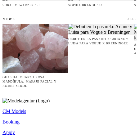
SORA SCHWARZER
SOPHIA BRANDL
SE
178
181
NEWS
ALL ›
DEBUT EN LA PASARELA: ARIANE Y
LUISA PARA VOGUE X BREUNINGER
AN
UN
AC
GUA SHA: CUARZO ROSA,
MANDÍBULA, MASAJE FACIAL Y
ROMEE STRIJD
CM Models
Booking
Apply