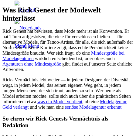
Was Rick Genest der Modewelt
hinterlässt
Rick Genest hat bewiesen, dass Mode mehr ist als Konvention. Er
hat Türen aufgestoßen, die viele für verschlossen hielten — für
alternative Models, für Tattoo-Artists, für alle, die sich außerhalb der
Menú
Menú
Norm sehen. Seine Karriere zeigt, dass echte Persönlichkeit keine
Mindestgröße braucht. Wer sich fragt, ob eine
Mindestgröße bei
Modelagenturen
wirklich entscheidend ist, oder ob es auch
Agenturen ohne Mindestgröße
gibt, findet auf unserer Seite ehrliche
Antworten.
Ricks Vermächtnis lebt weiter — in jedem Designer, der Diversität
wagt, in jedem Model, das seinen eigenen Weg geht, in jedem
jungen Menschen, der sich traut, anders zu sein. Wer heute als
Model arbeiten möchte, sollte sich auch über die praktischen Seiten
informieren: etwa
was ein Model verdient
, ob eine
Modelagentur
Geld verlangt
und wie man eine
seriöse Modelagentur erkennt
.
So ehren wir Rick Genests Vermächtnis als
Redaktion