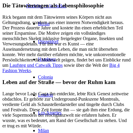
Die Tätowierungen als Lebensphilosophie
Modelos en la ciudad
Rick begann mit dem Tätowieren seines Körpers nicht aus
Geltungsdrang, sondern aus einer inneren Notwendigkeit heraus.
Berlin
Der Prozess dauerte Jahre und kostete ihn einen erheblichen Teil
seiner Ersparnisse. Die Motive zeigen ein vollständiges
menschliches Skelett inklusive freigelegter Organe, Insekten und
Düsseldorf
Verwesungsdetails. Für ihn war es Kunst — eine
Auseinandersetzung mit dem Leben, die man nicht übersehen
konnte. Wer mehr darüber erfahren möchte, wie unkonventionelle
Hamburg
Persönlichkeiten die Modewelt prägen, findet bei uns Einblicke rund
um
Laufsteg und Catwalk Tipps
sowie über die Welt der
Big 4
Fashion Weeks
.
Colonia
Leben auf der Straße — bevor der Ruhm kam
Lange bevor Lady Gaga ihn entdeckte, lebte Rick Genest zeitweise
London
obdachlos. Er gehörte zur Underground-Punkszene Montreals,
verdiente Geld als Schaustellerdarsteller und tingelte durch Clubs
und Festivals. Diese Zeit formte ihn — sie gab ihm eine Erdung, die
Los Angeles
viele Supermodels der Hochglanzwelt nie erfahren haben. Er
wusste, was es bedeutet, am Rand der Gesellschaft zu stehen. Und
er trug es mit Würde.
Milan