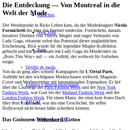
Die Entdeckung — Von Montreal in die
Welt der Mode
München
Der Wendepunkt in Ricks Leben kam, als der Modedesigner
Nicola
Formichetti
ihn über das Internet entdeckte. Formichetti, damals
New York
kreativer Direktor von Thierry Mugler und enger Vertrauter von
Lady Gaga, erkannte sofort das Potenzial dieser unglaublichen
Erscheinung. Rick wurde für die legendäre Mugler-Kollektion
París
gebucht und trat gemeinsam mit Lady Gaga im Musikvideo zu
„Born This Way» auf — ein Auftritt, der weltweit für Aufsehen
sorgte.
Desfile de moda
Von da an ging alles schnell: Kampagnen für
L’Oréal Paris
,
Auftritte bei den wichtigsten Modeschauen weltweit, Magazin-
Cover und Werbeverträge mit internationalen Topmarken. Er lief
Empleo y carrera profesional
über die Laufstege der
Paris Fashion Week
und der
New York
Fashion Week
, war Gast bei der
Mailand Fashion Week
und der
London Fashion Week
. Für einen Mann, der einst kein festes Dach
BY CM
über dem Kopf hatte, war das eine Geschichte, die selbst
Hollywood nicht besser hätte schreiben können.
Das Guinness-Weltrekord-Tattoo
Influencer x CM