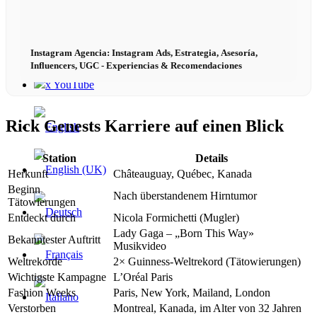
x TikTok
Instagram Agencia: Instagram Ads, Estrategia, Asesoría,
Influencers, UGC - Experiencias & Recomendaciones
x YouTube
Rick Genests Karriere auf einen Blick
Station
Details
Herkunft
Châteauguay, Québec, Kanada
Beginn
Nach überstandenem Hirntumor
Tätowierungen
Entdeckt durch
Nicola Formichetti (Mugler)
Lady Gaga – „Born This Way»
Bekanntester Auftritt
Musikvideo
Weltrekorde
2× Guinness-Weltrekord (Tätowierungen)
Wichtigste Kampagne
L’Oréal Paris
Fashion Weeks
Paris, New York, Mailand, London
Verstorben
Montreal, Kanada, im Alter von 32 Jahren