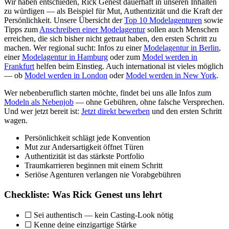
Wir haben entschieden, Rick Genest dauerhaft in unseren Inhalten
zu würdigen — als Beispiel für Mut, Authentizität und die Kraft der
Persönlichkeit. Unsere Übersicht der
Top 10 Modelagenturen
sowie
Tipps zum
Anschreiben einer Modelagentur
sollen auch Menschen
erreichen, die sich bisher nicht getraut haben, den ersten Schritt zu
machen. Wer regional sucht: Infos zu einer
Modelagentur in Berlin
,
einer
Modelagentur in Hamburg
oder zum
Model werden in
Frankfurt
helfen beim Einstieg. Auch international ist vieles möglich
— ob
Model werden in London
oder
Model werden in New York
.
Wer nebenberuflich starten möchte, findet bei uns alle Infos zum
Modeln als Nebenjob
— ohne Gebühren, ohne falsche Versprechen.
Und wer jetzt bereit ist:
Jetzt direkt bewerben
und den ersten Schritt
wagen.
Persönlichkeit schlägt jede Konvention
Mut zur Andersartigkeit öffnet Türen
Authentizität ist das stärkste Portfolio
Traumkarrieren beginnen mit einem Schritt
Seriöse Agenturen verlangen nie Vorabgebühren
Checkliste: Was Rick Genest uns lehrt
☐ Sei authentisch — kein Casting-Look nötig
☐ Kenne deine einzigartige Stärke