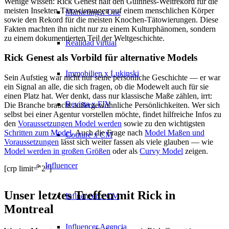
Wenige wissen: Rick Genest hält den Guinness-Weltrekord für die
meisten Insekten-Tätowierungen auf einem menschlichen Körper
Marketing x One
sowie den Rekord für die meisten Knochen-Tätowierungen. Diese
Fakten machten ihn nicht nur zu einem Kulturphänomen, sondern
zu einem dokumentierten Teil der Weltgeschichte.
Realidad virtual
Rick Genest als Vorbild für alternative Models
Immobilien x Lukinski
Sein Aufstieg war nicht nur seine persönliche Geschichte — er war
ein Signal an alle, die sich fragen, ob die Modewelt auch für sie
einen Platz hat. Wer denkt, dass nur klassische Maße zählen, irrt:
Revista x FIV
Die Branche braucht außergewöhnliche Persönlichkeiten. Wer sich
selbst bei einer Agentur vorstellen möchte, findet hilfreiche Infos zu
den
Voraussetzungen Model werden
sowie zu den wichtigsten
Schritten zum Model
. Auch die Frage nach
Model Maßen und
Couture x CM
Voraussetzungen
lässt sich weiter fassen als viele glauben — wie
Model werden in großen Größen
oder als
Curvy Model
zeigen.
Influencer
[crp limit="2"]
Unser letztes Treffen mit Rick in
Influencer x CM
Montreal
Influencer Agencia