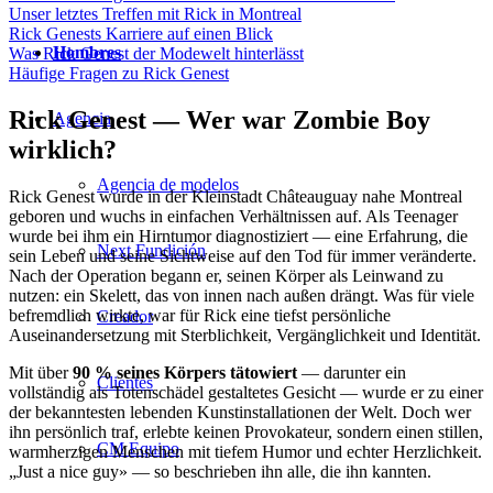
Unser letztes Treffen mit Rick in Montreal
Rick Genests Karriere auf einen Blick
Hombres
Was Rick Genest der Modewelt hinterlässt
Häufige Fragen zu Rick Genest
Rick Genest — Wer war Zombie Boy
Agencia
wirklich?
Agencia de modelos
Rick Genest wurde in der Kleinstadt Châteauguay nahe Montreal
geboren und wuchs in einfachen Verhältnissen auf. Als Teenager
wurde bei ihm ein Hirntumor diagnostiziert — eine Erfahrung, die
Next Fundición
sein Leben und seine Sichtweise auf den Tod für immer veränderte.
Nach der Operation begann er, seinen Körper als Leinwand zu
nutzen: ein Skelett, das von innen nach außen drängt. Was für viele
befremdlich wirkte, war für Rick eine tiefst persönliche
Creador
Auseinandersetzung mit Sterblichkeit, Vergänglichkeit und Identität.
Mit über
90 % seines Körpers tätowiert
— darunter ein
Clientes
vollständig als Totenschädel gestaltetes Gesicht — wurde er zu einer
der bekanntesten lebenden Kunstinstallationen der Welt. Doch wer
ihn persönlich traf, erlebte keinen Provokateur, sondern einen stillen,
CM Equipo
warmherzigen Menschen mit tiefem Humor und echter Herzlichkeit.
„Just a nice guy» — so beschrieben ihn alle, die ihn kannten.