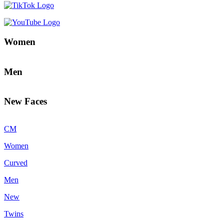
Women
Men
New Faces
CM
Women
Curved
Men
New
Twins