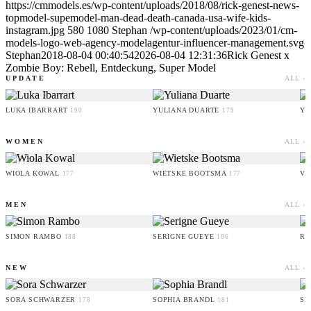
https://cmmodels.es/wp-content/uploads/2018/08/rick-genest-news-
topmodel-supemodel-man-dead-death-canada-usa-wife-kids-
instagram.jpg
580
1080
Stephan
/wp-content/uploads/2023/01/cm-
models-logo-web-agency-modelagentur-influencer-management.svg
Stephan
2018-08-04 00:40:54
2026-08-04 12:31:36
Rick Genest x
Zombie Boy: Rebell, Entdeckung, Super Model
UPDATE
ALL ›
LUKA IBARRART
YULIANA DUARTE
YO
190
179
WOMEN
ALL ›
WIOLA KOWAL
WIETSKE BOOTSMA
VA
177
177
MEN
ALL ›
SIMON RAMBO
SERIGNE GUEYE
RU
188
186
NEW
ALL ›
SORA SCHWARZER
SOPHIA BRANDL
SE
178
181