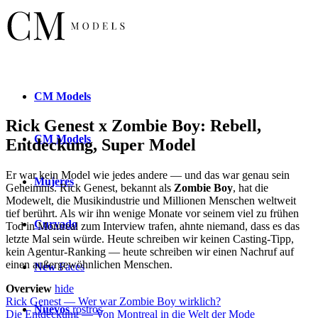
CM
Models
Rick Genest x Zombie Boy: Rebell,
CM
Models
Entdeckung, Super Model
Er war kein Model wie jedes andere — und das war genau sein
Mujeres
Geheimnis. Rick Genest, bekannt als
Zombie Boy
, hat die
Modewelt, die Musikindustrie und Millionen Menschen weltweit
tief berührt. Als wir ihn wenige Monate vor seinem viel zu frühen
Curvado
Tod in Montreal zum Interview trafen, ahnte niemand, dass es das
letzte Mal sein würde. Heute schreiben wir keinen Casting-Tipp,
kein Agentur-Ranking — heute schreiben wir einen Nachruf auf
einen außergewöhnlichen Menschen.
New
Faces
Overview
hide
Rick Genest — Wer war Zombie Boy wirklich?
Nuevos
rostros
Die Entdeckung — Von Montreal in die Welt der Mode