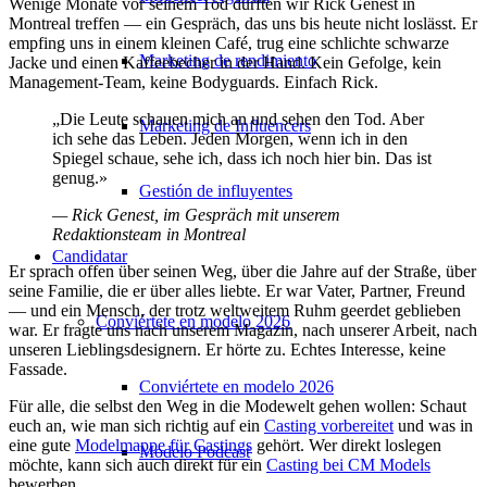
Wenige Monate vor seinem Tod durften wir Rick Genest in
Montreal treffen — ein Gespräch, das uns bis heute nicht loslässt. Er
empfing uns in einem kleinen Café, trug eine schlichte schwarze
Marketing de rendimiento
Jacke und einen Kaffeebecher in der Hand. Kein Gefolge, kein
Management-Team, keine Bodyguards. Einfach Rick.
„Die Leute schauen mich an und sehen den Tod. Aber
Marketing de Influencers
ich sehe das Leben. Jeden Morgen, wenn ich in den
Spiegel schaue, sehe ich, dass ich noch hier bin. Das ist
genug.»
Gestión de influyentes
— Rick Genest, im Gespräch mit unserem
Redaktionsteam in Montreal
Candidatar
Er sprach offen über seinen Weg, über die Jahre auf der Straße, über
seine Familie, die er über alles liebte. Er war Vater, Partner, Freund
— und ein Mensch, der trotz weltweitem Ruhm geerdet geblieben
Conviértete en modelo 2026
war. Er fragte uns nach unserem Magazin, nach unserer Arbeit, nach
unseren Lieblingsdesignern. Er hörte zu. Echtes Interesse, keine
Fassade.
Conviértete en modelo 2026
Für alle, die selbst den Weg in die Modewelt gehen wollen: Schaut
euch an, wie man sich richtig auf ein
Casting vorbereitet
und was in
eine gute
Modelmappe für Castings
gehört. Wer direkt loslegen
Modelo Podcast
möchte, kann sich auch direkt für ein
Casting bei CM Models
bewerben.