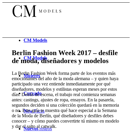
CM
Models
Berlin Fashion Week 2017 – desfile
CM
Models
de moda, diseñadores y modelos
La Berlin Fashion Week forma parte de los eventos más
Mujeres
emocionantes del año de la moda alemana – y quien haya
participado una vez entiende inmediatamente por qué
diseñadores, modelos y estilistas esperan meses por estos
Curvado
días. Detrás de escena, el trabajo real comienza semanas
antes: castings, ajustes de ropa, ensayos. En la pasarela,
segundos deciden si una colección quedará en la memoria
o no. Este guía te muestra qué hace especial a la Semana
New
Faces
de la Moda de Berlín, qué diseñadores y desfiles debes
conocer – y cómo puedes convertirte tú mismo en modelo
y dar el salto al catwalk.
Nuevos
rostros