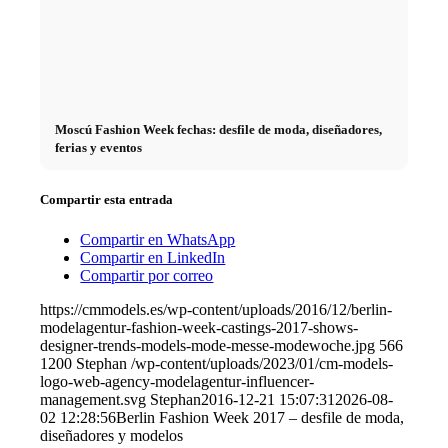
Moscú Fashion Week fechas: desfile de moda, diseñadores,
ferias y eventos
Compartir esta entrada
Compartir en WhatsApp
Compartir en LinkedIn
Compartir por correo
https://cmmodels.es/wp-content/uploads/2016/12/berlin-
modelagentur-fashion-week-castings-2017-shows-
designer-trends-models-mode-messe-modewoche.jpg
566
1200
Stephan
/wp-content/uploads/2023/01/cm-models-
logo-web-agency-modelagentur-influencer-
management.svg
Stephan
2016-12-21 15:07:31
2026-08-
02 12:28:56
Berlin Fashion Week 2017 – desfile de moda,
diseñadores y modelos