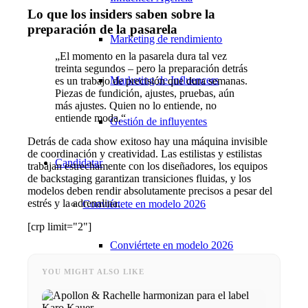
Lo que los insiders saben sobre la
preparación de la pasarela
Marketing de rendimiento
„El momento en la pasarela dura tal vez
treinta segundos – pero la preparación detrás
Marketing de Influencers
es un trabajo de precisión que dura semanas.
Piezas de fundición, ajustes, pruebas, aún
más ajustes. Quien no lo entiende, no
entiende moda.“
Gestión de influyentes
Detrás de cada show exitoso hay una máquina invisible
de coordinación y creatividad. Las estilistas y estilistas
Candidatar
trabajan estrechamente con los diseñadores, los equipos
de backstaging garantizan transiciones fluidas, y los
modelos deben rendir absolutamente precisos a pesar del
estrés y la adrenalina.
Conviértete en modelo 2026
[crp limit="2"]
Conviértete en modelo 2026
YOU MIGHT ALSO LIKE
Modelo Podcast