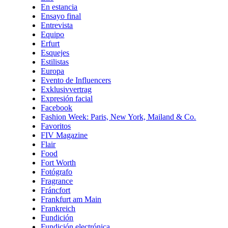
En estancia
Ensayo final
Entrevista
Equipo
Erfurt
Esquejes
Estilistas
Europa
Evento de Influencers
Exklusivvertrag
Expresión facial
Facebook
Fashion Week: Paris, New York, Mailand & Co.
Favoritos
FIV Magazine
Flair
Food
Fort Worth
Fotógrafo
Fragrance
Fráncfort
Frankfurt am Main
Frankreich
Fundición
Fundición electrónica