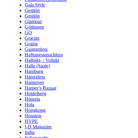
Gala Style
Gestión
Gestión
Glamour
Göttingen
GQ
Gracias
Grazia
Guangzhou
Haftungsausschluss
Halbakt- / Vollakt
Halle (Saale)
Hamburg
Hangzhou
Hannover
Harper’s Bazaar
Heidelberg
Historia
Hola
Hongkong
Houston
HYPE
I-D Magazine
India
Indianapolis