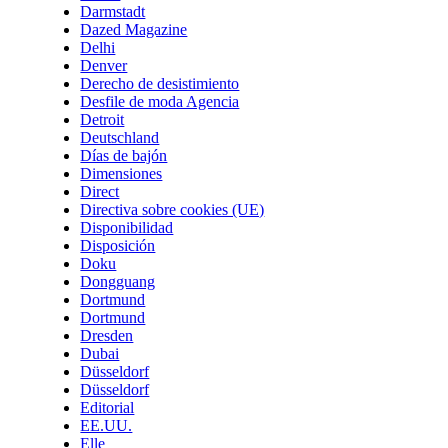
Darmstadt
Dazed Magazine
Delhi
Denver
Derecho de desistimiento
Desfile de moda Agencia
Detroit
Deutschland
Días de bajón
Dimensiones
Direct
Directiva sobre cookies (UE)
Disponibilidad
Disposición
Doku
Dongguang
Dortmund
Dortmund
Dresden
Dubai
Düsseldorf
Düsseldorf
Editorial
EE.UU.
Elle