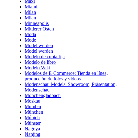
Maxi
Miami
Milan
Milan
Minneapolis
Mittlerer Osten
Moda
Mode
Model werden
Model werden
Modelo de cuota fija
Modelo de libro
Modelo Wiki
Modelos de E-Commerce: Tienda en línea,
producción de fotos y videos
Modenschau Models: Showroom, Präsentation,
Modenschau
Mönchengladbach
Moskau
Mumbai
München
Múnich
Münster
Nagoya
Nanjing