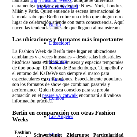
llamadas
Big 4 Fashion Weeks
, aunque se diferencia
claramente en estilo y atmósfera de Nueva York, Londres,
Modelos en la ciudad
Milán y París. Quien entiende la escena internacional de
la moda sabe que Berlín cubre una nicho que ningún otro
lugar de celebración atiende con tanta consecuencia. Aquí
Berlin
nacen las tendencias antes de que lleguen al mainstream.
Las ubicaciones y formatos más importantes
Düsseldorf
La Fashion Week de Berlín tiene lugar en ubicaciones
cambiantes y a veces inusuales – desde salas industriales
Hamburg
históricas hasta edificios de museos y espacios temporales
de tipo pop-up. El Portón de Brandenburgo, Tempelhof y
el entorno del KaDeWe son siempre el marco para
espectaculares escenificaciones. Especialmente populares
Colonia
son los formatos de show que combinan pasarela y
performance. Quien busca consejos para su propia
actuación en el
pasarela y catwalk
encontrará allí valiosa
London
información práctica.
Berlín en comparación con otras Fashion
Los Angeles
Weeks
Fashion
Milan
Schwerpunkt
Zielgruppe
Particularidad