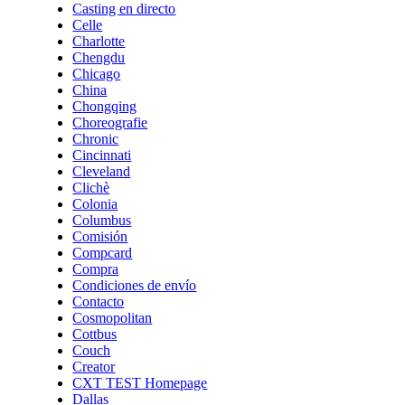
Casting en directo
Celle
Charlotte
Chengdu
Chicago
China
Chongqing
Choreografie
Chronic
Cincinnati
Cleveland
Clichè
Colonia
Columbus
Comisión
Compcard
Compra
Condiciones de envío
Contacto
Cosmopolitan
Cottbus
Couch
Creator
CXT TEST Homepage
Dallas