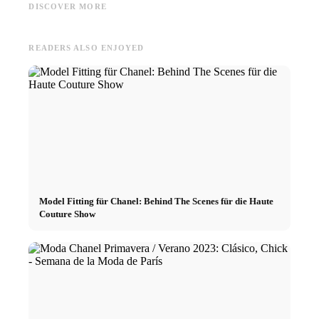
harmonizan para el label Karo
Berlin Fashion Week: Unsere
Model C
DISCOVER MORE
Kauer
Models auf dem Runway
in Berl
READERS ALSO ENJOYED
Model Fitting für Chanel: Behind The Scenes für die Haute
Couture Show