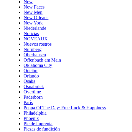
New
New Faces
New Men
New Orleans
New York
Niederlande
Noticias
NOVEAUX
Nuevos rostros
Nürnberg
Oberhausen
Offenbach am Main
Oklahoma City
Opción
Orlando
Osaka
Osnabrück
Overtime
Paderborn
París
Peppa Of The Day: Free Luck & Happiness
Philadelphia
Phoenix
Pie de imprenta
Piezas de fundición