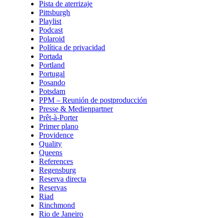
Pista de aterrizaje
Pittsburgh
Playlist
Podcast
Polaroid
Política de privacidad
Portada
Portland
Portugal
Posando
Potsdam
PPM – Reunión de postproducción
Presse & Medienpartner
Prêt-à-Porter
Primer plano
Providence
Quality
Queens
References
Regensburg
Reserva directa
Reservas
Riad
Rinchmond
Rio de Janeiro