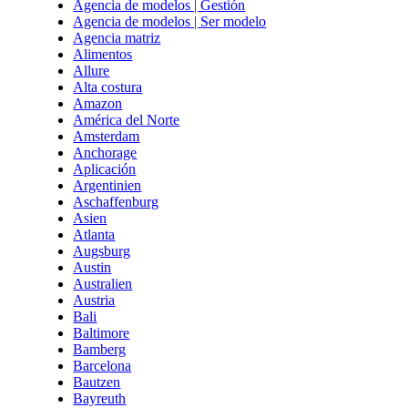
Agencia de modelos | Gestión
Agencia de modelos | Ser modelo
Agencia matriz
Alimentos
Allure
Alta costura
Amazon
América del Norte
Amsterdam
Anchorage
Aplicación
Argentinien
Aschaffenburg
Asien
Atlanta
Augsburg
Austin
Australien
Austria
Bali
Baltimore
Bamberg
Barcelona
Bautzen
Bayreuth