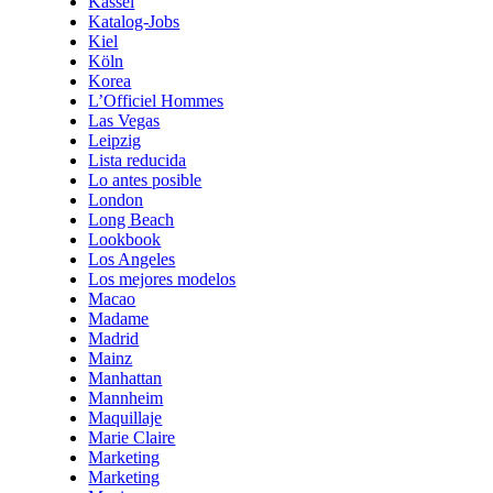
Kassel
Katalog-Jobs
Kiel
Köln
Korea
L’Officiel Hommes
Las Vegas
Leipzig
Lista reducida
Lo antes posible
London
Long Beach
Lookbook
Los Angeles
Los mejores modelos
Macao
Madame
Madrid
Mainz
Manhattan
Mannheim
Maquillaje
Marie Claire
Marketing
Marketing