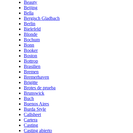
Beauty
Beijing
Bella
Bergisch Gladbach
Berlin
Bielefeld
Blonde
Bochum
Bonn
Booker
Boston
Bottrop
Brasilien
Bremen
Bremerhaven
Brigitte
Brotes de prueba
Brunswick
Buch
Buenos Aires
Burda Style
Callsheet
Cartera
Casting
Casting abierto