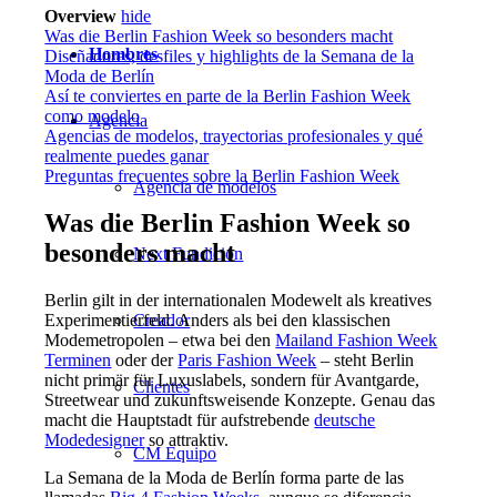
Overview
hide
Was die Berlin Fashion Week so besonders macht
Hombres
Diseñadores, desfiles y highlights de la Semana de la
Moda de Berlín
Así te conviertes en parte de la Berlin Fashion Week
como modelo
Agencia
Agencias de modelos, trayectorias profesionales y qué
realmente puedes ganar
Preguntas frecuentes sobre la Berlin Fashion Week
Agencia de modelos
Was die Berlin Fashion Week so
besonders macht
Next Fundición
Berlin gilt in der internationalen Modewelt als kreatives
Experimentierfeld. Anders als bei den klassischen
Creador
Modemetropolen – etwa bei den
Mailand Fashion Week
Terminen
oder der
Paris Fashion Week
– steht Berlin
nicht primär für Luxuslabels, sondern für Avantgarde,
Clientes
Streetwear und zukunftsweisende Konzepte. Genau das
macht die Hauptstadt für aufstrebende
deutsche
Modedesigner
so attraktiv.
CM Equipo
La Semana de la Moda de Berlín forma parte de las