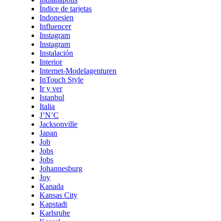
Índice de tarjetas
Indonesien
Influencer
Instagram
Instagram
Instalación
Interior
Internet-Modelagenturen
InTouch Style
Ir y ver
Istanbul
Italia
J’N’C
Jacksonville
Japan
Job
Jobs
Jobs
Johannesburg
Joy
Kanada
Kansas City
Kapstadt
Karlsruhe