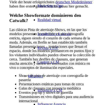
Viele der heute erfolgreichsten
deutschen Modedesigner
Marketing x One
haben ihre ersten großen Schritte genau hier gemacht.
Welche Showformate dominieren den
Realidad virtual
Catwalk?
Las clásicas Pista de aterrizaje-Shows, en las que los
Immobilien x Lukinski
modelos presentan la colección en una coreografía
estricta, siguen siendo el corazón de cada semana de la
moda. Además, en Berlín se han establecido también
llamadas presentaciones – instalaciones que llenan el
Revista x FIV
espacio, donde los modelos permanecen en puntos fijos y
los visitantes individuales pueden observar la colección de
cerca. También hay desfiles de clausura, que generan
Couture x CM
mucha atención y suelen ser inscenados con música en
vivo o conceptos de iluminación especiales.
Shows de pista de aterrizaje con coreografía de
Influencer
pasarela
Presentaciones estáticas para tomas de cerca
Galas de clausura con presencia mediática
Influencer x CM
Eventos pop-up y shows de guerrilla
Transmisiones en vivo digitales para una audiencia
internacional
Influencer Agencia