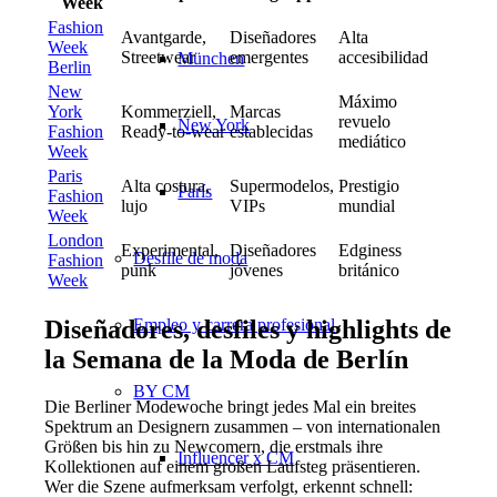
Week
Fashion
Avantgarde,
Diseñadores
Alta
Week
Streetwear
emergentes
accesibilidad
München
Berlin
New
Máximo
York
Kommerziell,
Marcas
revuelo
New York
Fashion
Ready-to-wear
establecidas
mediático
Week
Paris
Alta costura,
Supermodelos,
Prestigio
París
Fashion
lujo
VIPs
mundial
Week
London
Experimental,
Diseñadores
Edginess
Desfile de moda
Fashion
punk
jóvenes
británico
Week
Empleo y carrera profesional
Diseñadores, desfiles y highlights de
la Semana de la Moda de Berlín
BY CM
Die Berliner Modewoche bringt jedes Mal ein breites
Spektrum an Designern zusammen – von internationalen
Größen bis hin zu Newcomern, die erstmals ihre
Influencer x CM
Kollektionen auf einem großen Laufsteg präsentieren.
Wer die Szene aufmerksam verfolgt, erkennt schnell: