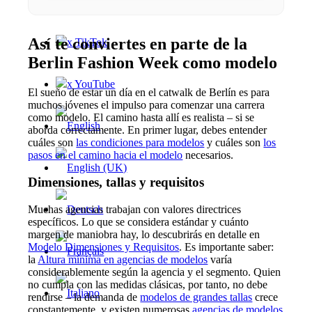
x Instagram
Así te conviertes en parte de la
x TikTok
Berlin Fashion Week como modelo
x YouTube
El sueño de estar un día en el catwalk de Berlín es para
muchos jóvenes el impulso para comenzar una carrera
como modelo. El camino hasta allí es realista – si se
aborda correctamente. En primer lugar, debes entender
cuáles son
las condiciones para modelos
y cuáles son
los
pasos en el camino hacia el modelo
necesarios.
Dimensiones, tallas y requisitos
Muchas agencias trabajan con valores directrices
específicos. Lo que se considera estándar y cuánto
margen de maniobra hay, lo descubrirás en detalle en
Modelo Dimensiones y Requisitos
. Es importante saber:
la
Altura mínima en agencias de modelos
varía
considerablemente según la agencia y el segmento. Quien
no cumpla con las medidas clásicas, por tanto, no debe
rendirse – la demanda de
modelos de grandes tallas
crece
constantemente, y existen numerosas
agencias de modelos