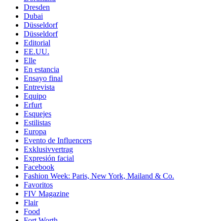
Dresden
Dubai
Düsseldorf
Düsseldorf
Editorial
EE.UU.
Elle
En estancia
Ensayo final
Entrevista
Equipo
Erfurt
Esquejes
Estilistas
Europa
Evento de Influencers
Exklusivvertrag
Expresión facial
Facebook
Fashion Week: Paris, New York, Mailand & Co.
Favoritos
FIV Magazine
Flair
Food
Fort Worth