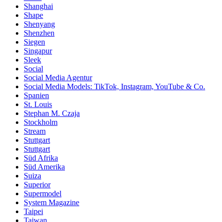
Shanghai
Shape
Shenyang
Shenzhen
Siegen
Singapur
Sleek
Social
Social Media Agentur
Social Media Models: TikTok, Instagram, YouTube & Co.
Spanien
St. Louis
Stephan M. Czaja
Stockholm
Stream
Stuttgart
Stuttgart
Süd Afrika
Süd Amerika
Suiza
Superior
Supermodel
System Magazine
Taipei
Taiwan