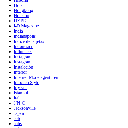
Historia
Hola
Hongkong
Houston
HYPE
I-D Magazine
India
Indianapolis
Índice de tarjetas
Indonesien
Influencer
Instagram
Instagram
Instalación
Interior
Internet-Modelagenturen
InTouch Style
Ir y ver
Istanbul
Italia
J’N’C
Jacksonville
Japan
Job
Jobs