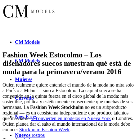
CM
Models
Fashion Week Estocolmo – Los
CM
Models
diseñadores suecos muestran qué está de
moda para la primavera/verano 2016
Mujeres
Quien realmente quiere entender el mundo de la moda no mira solo
a París o a Milan — sino a Estocolmo. La capital sueca se ha
convertido en la quinta fuerza en el circo global de la moda: más
Curvado
sostenible, política y estéticamente consecuente que muchas de sus
hermanas. La
Fashion Week Stockholm
no es un subproducto
regional — es un ecosistema independiente que produce talentos
New
Faces
que más tarde
se convierten en modelos en Nueva York
o Londres.
Quien planea dar el salto al mundo internacional de la moda debe
conocer
Stockholm Fashion Week
.
Nuevos
rostros