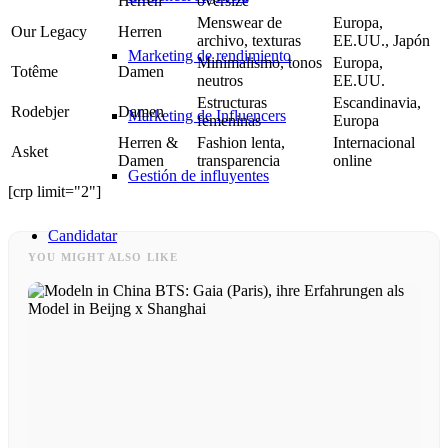
Herren
oversize
Menswear de
Europa,
Our Legacy
Herren
archivo, texturas
EE.UU., Japón
Marketing de rendimiento
Minimalismo, tonos
Europa,
Totême
Damen
neutros
EE.UU.
Estructuras
Escandinavia,
Rodebjer
Damen
Marketing de Influencers
femeninas
Europa
Herren &
Fashion lenta,
Internacional
Asket
Damen
transparencia
online
Gestión de influyentes
[crp limit="2"]
Candidatar
YOU MIGHT ALSO LIKE
Conviértete en modelo 2026
Conviértete en modelo 2026
Modelo Podcast