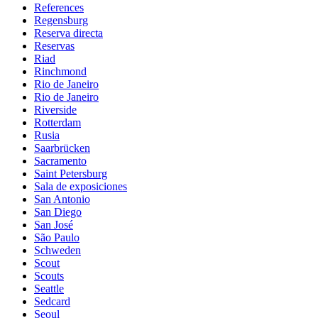
References
Regensburg
Reserva directa
Reservas
Riad
Rinchmond
Rio de Janeiro
Rio de Janeiro
Riverside
Rotterdam
Rusia
Saarbrücken
Sacramento
Saint Petersburg
Sala de exposiciones
San Antonio
San Diego
San José
São Paulo
Schweden
Scout
Scouts
Seattle
Sedcard
Seoul