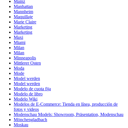
Mainz
Manhattan
Mannheim
Maquillaje
Marie Claire
Marketing
Marketing
Maxi
Miami
Milan
Milan
Minneapolis
Mittlerer Osten
Moda
Mode
Model werden
Model werden
Modelo de cuota fija
Modelo de libro
Modelo Wiki
Modelos de E-Commerce: Tienda en línea, producción de
fotos y videos
Modenschau Models: Showroom, Präsentation, Modenschau
Mönchengladbach
Moskau