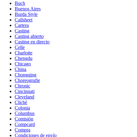
Buch
Buenos Aires
Burda Style
Callsheet
Cartera
Casting
Casting abierto
Casting en directo
Celle
Charlotte
Chengdu
Chicago
China
Chongqing
Choreografie
Chronic
Cincinnati
Cleveland
Clichè
Colonia
Columbus
Comisión
Compcard
Compra
Condiciones de envío