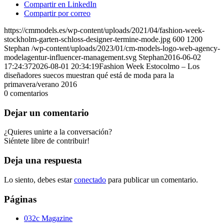
Compartir en LinkedIn
Compartir por correo
https://cmmodels.es/wp-content/uploads/2021/04/fashion-week-
stockholm-garten-schloss-designer-termine-mode.jpg
600
1200
Stephan
/wp-content/uploads/2023/01/cm-models-logo-web-agency-
modelagentur-influencer-management.svg
Stephan
2016-06-02
17:24:37
2026-08-01 20:34:19
Fashion Week Estocolmo – Los
diseñadores suecos muestran qué está de moda para la
primavera/verano 2016
0
comentarios
Dejar un comentario
¿Quieres unirte a la conversación?
Siéntete libre de contribuir!
Deja una respuesta
Lo siento, debes estar
conectado
para publicar un comentario.
Páginas
032c Magazine