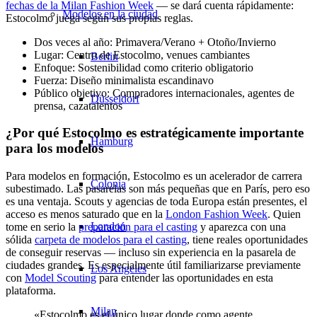
fechas de la Milan Fashion Week
— se dará cuenta rápidamente:
Modelos en la ciudad
Estocolmo juega según sus propias reglas.
Dos veces al año: Primavera/Verano + Otoño/Invierno
Lugar: Centro de Estocolmo, venues cambiantes
Berlin
Enfoque: Sostenibilidad como criterio obligatorio
Fuerza: Diseño minimalista escandinavo
Público objetivo: Compradores internacionales, agentes de
Düsseldorf
prensa, cazatalentos
¿Por qué Estocolmo es estratégicamente importante
Hamburg
para los modelos
Para modelos en formación, Estocolmo es un acelerador de carrera
Colonia
subestimado. Las pasarelas son más pequeñas que en París, pero eso
es una ventaja. Scouts y agencias de toda Europa están presentes, el
acceso es menos saturado que en la
London Fashion Week
. Quien
London
tome en serio la
preparación para el casting
y aparezca con una
sólida
carpeta de modelos para el casting
, tiene reales oportunidades
de conseguir reservas — incluso sin experiencia en la pasarela de
ciudades grandes. Es especialmente útil familiarizarse previamente
Los Angeles
con
Model Scouting
para entender las oportunidades en esta
plataforma.
Milan
«Estocolmo es el único lugar donde como agente