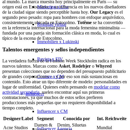
al mundo. La marca muestra hoy principalmente en París — su
Marketing x One
origen está en Estocolmo, y su influencia en los nuevos diseñadores
de la ciudad sigue siendo perceptible hasta hoy.
Our Legacy
es el
segundo peso pesado: ropa para hombres con enfoque arquivístico,
consistentemente ubicada en Estocolmo.
Totême
se ha convertido
Realidad virtual
en la referencia internacional para la moda femenina minimalista —
fundada por una pareja sin formación clásica en moda, lo cual es
típico de la escena de Estocolmo.
Immobilien x Lukinski
Talentos emergentes y sellos independientes
Revista x FIV
La verdadera fuerza de la Fashion Week Stockholm radica en los
nuevos talentos. Marcas como
Asket
,
Rodebjer
o
Whyred
presentan colecciones que no dependen del presupuesto publicitario
Couture x CM
de grandes corporaciones — y por eso son más sustanciosas en
contenido. Esto atrae un tipo diferente de modelo: personalidades en
lugar de uniformidad. Quienes estén pensando en
modelar como
actividad secundaria
, suelen encontrar aquí sus primeras
Influencer
contrataciones, ya que muchos de estos sellos prefieren
producciones más pequeñas que no requieren disponibilidad a
tiempo completo.
Influencer x CM
Designer/Label
Segment
Conocida por
Int. Reichweite
Damen &
Denim, Siluetas
Acne Studios
Mundial
Influencer Agencia