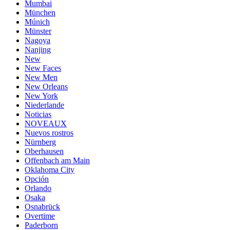
Mumbai
München
Múnich
Münster
Nagoya
Nanjing
New
New Faces
New Men
New Orleans
New York
Niederlande
Noticias
NOVEAUX
Nuevos rostros
Nürnberg
Oberhausen
Offenbach am Main
Oklahoma City
Opción
Orlando
Osaka
Osnabrück
Overtime
Paderborn