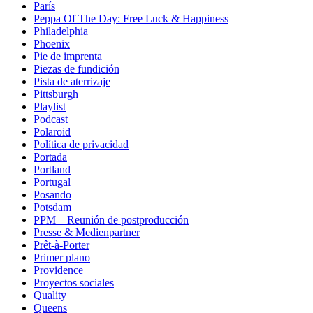
París
Peppa Of The Day: Free Luck & Happiness
Philadelphia
Phoenix
Pie de imprenta
Piezas de fundición
Pista de aterrizaje
Pittsburgh
Playlist
Podcast
Polaroid
Política de privacidad
Portada
Portland
Portugal
Posando
Potsdam
PPM – Reunión de postproducción
Presse & Medienpartner
Prêt-à-Porter
Primer plano
Providence
Proyectos sociales
Quality
Queens