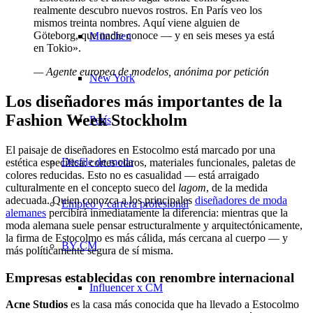
realmente descubro nuevos rostros. En París veo los
mismos treinta nombres. Aquí viene alguien de
Göteborg, que nadie conoce — y en seis meses ya está
München
en Tokio».
— Agente europea de modelos, anónima por petición
New York
Los diseñadores más importantes de la
Fashion Week Stockholm
París
El paisaje de diseñadores en Estocolmo está marcado por una
Desfile de moda
estética específica: cortes claros, materiales funcionales, paletas de
colores reducidas. Esto no es casualidad — está arraigado
culturalmente en el concepto sueco del
lagom
, de la medida
adecuada. Quien conozca a los principales
diseñadores de moda
Empleo y carrera profesional
alemanes
percibirá inmediatamente la diferencia: mientras que la
moda alemana suele pensar estructuralmente y arquitectónicamente,
la firma de Estocolmo es más cálida, más cercana al cuerpo — y
BY CM
más políticamente segura de sí misma.
Empresas establecidas con renombre internacional
Influencer x CM
Acne Studios
es la casa más conocida que ha llevado a Estocolmo