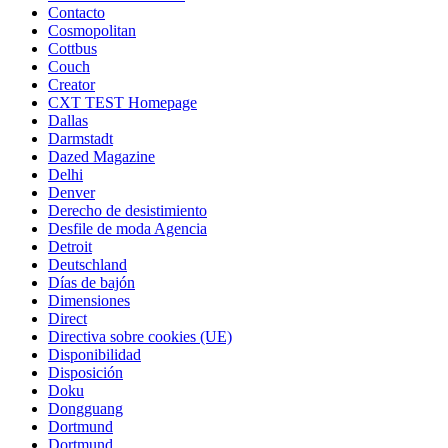
Contacto
Cosmopolitan
Cottbus
Couch
Creator
CXT TEST Homepage
Dallas
Darmstadt
Dazed Magazine
Delhi
Denver
Derecho de desistimiento
Desfile de moda Agencia
Detroit
Deutschland
Días de bajón
Dimensiones
Direct
Directiva sobre cookies (UE)
Disponibilidad
Disposición
Doku
Dongguang
Dortmund
Dortmund