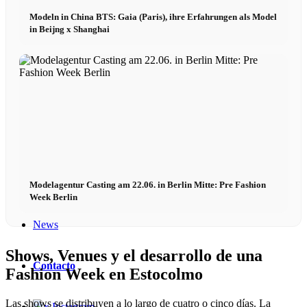
Modeln in China BTS: Gaia (Paris), ihre Erfahrungen als Model
Fashion Weeks
in Beijng x Shanghai
Marcas de moda
Wiki
Reserva
Peppa del Día
Modelagentur Casting am 22.06. in Berlin Mitte: Pre Fashion
Week Berlin
News
Shows, Venues y el desarrollo de una
Contacto
Fashion Week en Estocolmo
Las shows se distribuyen a lo largo de cuatro o cinco días. La
x Instagram