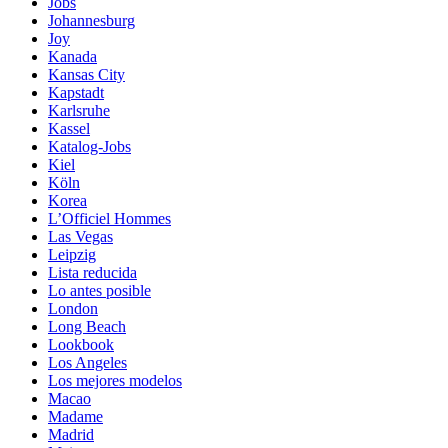
Jobs
Johannesburg
Joy
Kanada
Kansas City
Kapstadt
Karlsruhe
Kassel
Katalog-Jobs
Kiel
Köln
Korea
L’Officiel Hommes
Las Vegas
Leipzig
Lista reducida
Lo antes posible
London
Long Beach
Lookbook
Los Angeles
Los mejores modelos
Macao
Madame
Madrid