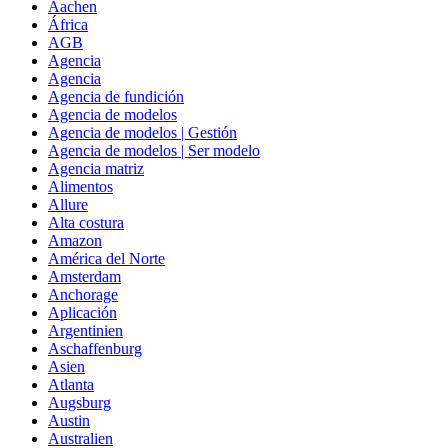
Aachen
África
AGB
Agencia
Agencia
Agencia de fundición
Agencia de modelos
Agencia de modelos | Gestión
Agencia de modelos | Ser modelo
Agencia matriz
Alimentos
Allure
Alta costura
Amazon
América del Norte
Amsterdam
Anchorage
Aplicación
Argentinien
Aschaffenburg
Asien
Atlanta
Augsburg
Austin
Australien