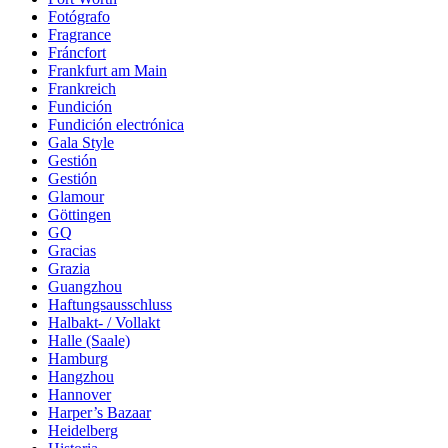
Fotógrafo
Fragrance
Fráncfort
Frankfurt am Main
Frankreich
Fundición
Fundición electrónica
Gala Style
Gestión
Gestión
Glamour
Göttingen
GQ
Gracias
Grazia
Guangzhou
Haftungsausschluss
Halbakt- / Vollakt
Halle (Saale)
Hamburg
Hangzhou
Hannover
Harper’s Bazaar
Heidelberg