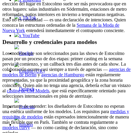
elección del lugar en Estocolmo suele ser más provocadora que en
otros lugares: salas industriales en Södermalm, estaciones de metro
reformadas, patios interiores en invierno a temperaturas negativas.
x TikTok
Esto no es casualidad — es una declaración de intenciones. Quien
conozca las estructuras ordenadas de la
Semana de la Moda de
Nueva York
entenderá inmediatamente el contrapunto consciente.
x YouTube
Desarrollo y credenciales para modelos
Los modelos que son seleccionados para las shows de Estocolmo
pasan por un proceso de dos etapas: primer casting en la semana
previa al comienzo, y un callback tres días antes de cada show. La
colaboración ocurre casi siempre a través de agencias —
agencias de
modelos de Berlín
y
agencias de Hamburgo
están regularmente
representadas, ya que la proximidad geográfica y la zona horaria
coinciden. Quien aún no tenga una agencia, debería echar un vistazo
al
casting de CM Models
, que está específicamente orientado para
selecciones internacionales en pista de aterrizaje.
Importante de entender: los diseñadores de Estocolmo no esperan
una estética uniforme de los modelos. Los requisitos para
medidas y
requisitos de modelos
están expresados intencionalmente de manera
más flexible que en París. También se contrata regularmente a
modelos curvy
— no como casting de declaración, sino como
estándar.