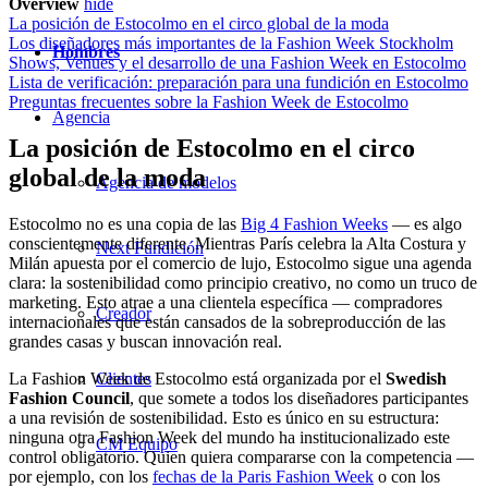
Overview
hide
La posición de Estocolmo en el circo global de la moda
Los diseñadores más importantes de la Fashion Week Stockholm
Hombres
Shows, Venues y el desarrollo de una Fashion Week en Estocolmo
Lista de verificación: preparación para una fundición en Estocolmo
Preguntas frecuentes sobre la Fashion Week de Estocolmo
Agencia
La posición de Estocolmo en el circo
global de la moda
Agencia de modelos
Estocolmo no es una copia de las
Big 4 Fashion Weeks
— es algo
conscientemente diferente. Mientras París celebra la Alta Costura y
Next Fundición
Milán apuesta por el comercio de lujo, Estocolmo sigue una agenda
clara: la sostenibilidad como principio creativo, no como un truco de
marketing. Esto atrae a una clientela específica — compradores
Creador
internacionales que están cansados de la sobreproducción de las
grandes casas y buscan innovación real.
La Fashion Week de Estocolmo está organizada por el
Swedish
Clientes
Fashion Council
, que somete a todos los diseñadores participantes
a una revisión de sostenibilidad. Esto es único en su estructura:
ninguna otra Fashion Week del mundo ha institucionalizado este
CM Equipo
control obligatorio. Quien quiera compararse con la competencia —
por ejemplo, con los
fechas de la Paris Fashion Week
o con los