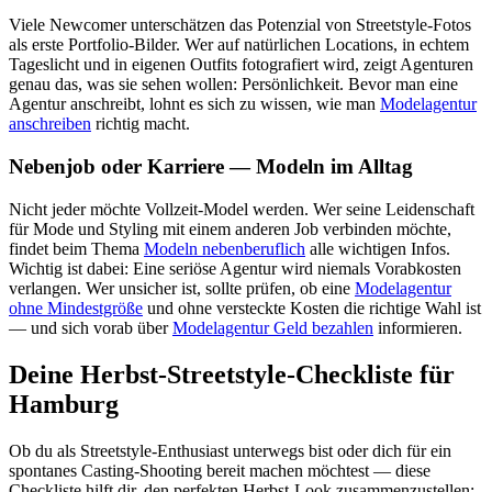
Viele Newcomer unterschätzen das Potenzial von Streetstyle-Fotos
als erste Portfolio-Bilder. Wer auf natürlichen Locations, in echtem
Tageslicht und in eigenen Outfits fotografiert wird, zeigt Agenturen
genau das, was sie sehen wollen: Persönlichkeit. Bevor man eine
Agentur anschreibt, lohnt es sich zu wissen, wie man
Modelagentur
anschreiben
richtig macht.
Nebenjob oder Karriere — Modeln im Alltag
Nicht jeder möchte Vollzeit-Model werden. Wer seine Leidenschaft
für Mode und Styling mit einem anderen Job verbinden möchte,
findet beim Thema
Modeln nebenberuflich
alle wichtigen Infos.
Wichtig ist dabei: Eine seriöse Agentur wird niemals Vorabkosten
verlangen. Wer unsicher ist, sollte prüfen, ob eine
Modelagentur
ohne Mindestgröße
und ohne versteckte Kosten die richtige Wahl ist
— und sich vorab über
Modelagentur Geld bezahlen
informieren.
Deine Herbst-Streetstyle-Checkliste für
Hamburg
Ob du als Streetstyle-Enthusiast unterwegs bist oder dich für ein
spontanes Casting-Shooting bereit machen möchtest — diese
Checkliste hilft dir, den perfekten Herbst-Look zusammenzustellen: