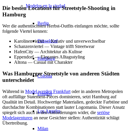
Modelos en la ciudad
Die besten Locations für Streetstyle-Shooting in
Hamburg
Berlin
Wer die authentischsten Herbst-Outfits einfangen möchte, sollte
folgende Viertel kennen:
Düsseldorf
Karolinenviertel — Kreativ und unverwechselbar
Schanzenviertel — Vintage trifft Streetwear
HafenCity — Architektur als Kulisse
Eppendorf — Elegantes Alltagsstyling
Hamburg
Altona — Casual mit Charakter
Was Hamburger Streetstyle von anderen Städten
Colonia
unterscheidet
Während in
Model werden Frankfurt
oder in anderen Metropolen
London
oft auffällige Statement-Pieces dominieren, setzt Hamburg auf
Qualität im Detail. Hochwertige Materialien, gedeckte Farbtöne und
durchdachte Kombinationen statt lauter Logomania. Dieser Ansatz
Los Angeles
spiegelt sich auch in den Anforderungen wider, die
seriöse
Modelagenturen
an neue Gesichter stellen: Authentizität schlägt
Übertreibung.
Milan