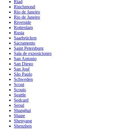
Riad
Rinchmond
Rio de Janeiro
Rio de Janeiro
Riverside
Rotterdam
Rusia
Saarbrücken
Sacramento
Saint Petersburg
Sala de exposiciones
San Antonio
San Diego
San José
São Paulo
Schweden
Scout
Scouts
Seattle
Sedcard
Seoul
Shanghai
Shape
Shenyang
Shenzhen