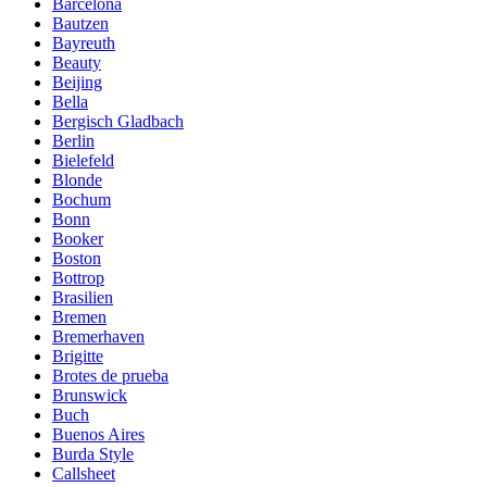
Barcelona
Bautzen
Bayreuth
Beauty
Beijing
Bella
Bergisch Gladbach
Berlin
Bielefeld
Blonde
Bochum
Bonn
Booker
Boston
Bottrop
Brasilien
Bremen
Bremerhaven
Brigitte
Brotes de prueba
Brunswick
Buch
Buenos Aires
Burda Style
Callsheet