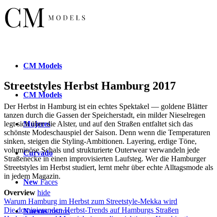
CM
Models
Streetstyles Herbst Hamburg 2017
CM
Models
Der Herbst in Hamburg ist ein echtes Spektakel — goldene Blätter
tanzen durch die Gassen der Speicherstadt, ein milder Nieselregen
Mujeres
legt sich über die Alster, und auf den Straßen entfaltet sich das
schönste Modeschauspiel der Saison. Denn wenn die Temperaturen
sinken, steigen die Styling-Ambitionen. Layering, erdige Töne,
voluminöse Schals und strukturierte Outerwear verwandeln jede
Curvado
Straßenecke in einen improvisierten Laufsteg. Wer die Hamburger
Streetstyles im Herbst studiert, lernt mehr über echte Alltagsmode als
in jedem Magazin.
New
Faces
Overview
hide
Warum Hamburg im Herbst zum Streetstyle-Mekka wird
Die dominierenden Herbst-Trends auf Hamburgs Straßen
Nuevos
rostros