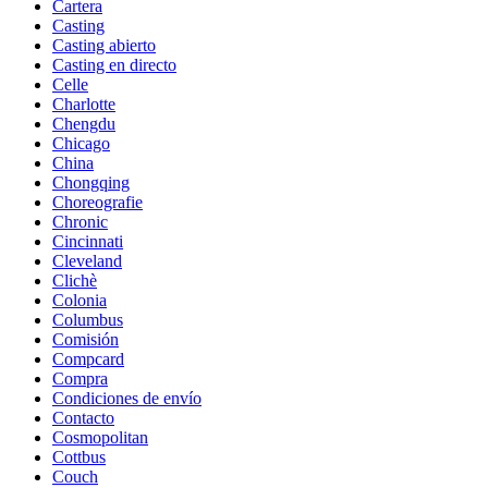
Cartera
Casting
Casting abierto
Casting en directo
Celle
Charlotte
Chengdu
Chicago
China
Chongqing
Choreografie
Chronic
Cincinnati
Cleveland
Clichè
Colonia
Columbus
Comisión
Compcard
Compra
Condiciones de envío
Contacto
Cosmopolitan
Cottbus
Couch