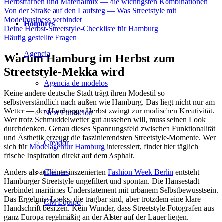
Herbstfarben und Materialmix — die wichtigsten Kombinationen
Von der Straße auf den Laufsteg — Was Streetstyle mit
Modelbusiness verbindet
Hombres
Deine Herbst-Streetstyle-Checkliste für Hamburg
Häufig gestellte Fragen
Agencia
Warum Hamburg im Herbst zum
Streetstyle-Mekka wird
Agencia de modelos
Keine andere deutsche Stadt trägt ihren Modestil so
selbstverständlich nach außen wie Hamburg. Das liegt nicht nur am
Wetter — der Hamburger Herbst zwingt zur modischen Kreativität.
Next Fundición
Wer trotz Schmuddelwetter gut aussehen will, muss seinen Look
durchdenken. Genau dieses Spannungsfeld zwischen Funktionalität
und Ästhetik erzeugt die faszinierendsten Streetstyle-Momente. Wer
Creador
sich für
Modelagentur Hamburg
interessiert, findet hier täglich
frische Inspiration direkt auf dem Asphalt.
Anders als auf einer inszenierten
Fashion Week Berlin
entsteht
Clientes
Hamburger Streetstyle ungefiltert und spontan. Die Hansestadt
verbindet maritimes Understatement mit urbanem Selbstbewusstsein.
Das Ergebnis: Looks, die tragbar sind, aber trotzdem eine klare
CM Equipo
Handschrift besitzen. Kein Wunder, dass Streetstyle-Fotografen aus
ganz Europa regelmäßig an der Alster auf der Lauer liegen.