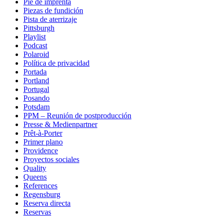
Pie de imprenta
Piezas de fundición
Pista de aterrizaje
Pittsburgh
Playlist
Podcast
Polaroid
Política de privacidad
Portada
Portland
Portugal
Posando
Potsdam
PPM – Reunión de postproducción
Presse & Medienpartner
Prêt-à-Porter
Primer plano
Providence
Proyectos sociales
Quality
Queens
References
Regensburg
Reserva directa
Reservas