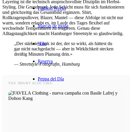
Layering ist die technisch anspruchsvollste Disziplin im Herbst-
Styling. Die Grundregel: Jede Schicht muss für sich funktionieren
Fashion Weeks
und gleichzeitig das Gesamtbild ergänzen. Shirt,
Rollkragenpullover, Blazer, Mantel — diese Abfolge ist nicht nur
warm, sondern erlaubt es, im Laufe des Tages flexibel auf
Marcas de moda
wechselnde Temperaturen zu reagieren. Genau diese
Alltagstauglichkeit macht Hamburger Streetstyle so glaubwürdig.
Wiki
„Der stärkste Look ist der, der so wirkt, als hättest du
gar nicht nachgedacht — aber in Wirklichkeit stecken
dreißig Minuten Planung drin.»
Reserva
— Streetstyle-Fotografin, Hamburg
Peppa del Día
YOU MIGHT ALSO LIKE
News
Contacto
x Instagram