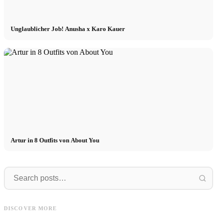
Unglaublicher Job! Anusha x Karo Kauer
Artur in 8 Outfits von About You
FAVELA
Model
FAVELA Clothing - nueva campaña
Model Management - International
W
DISCOVER MORE
con Basile Lafrej y Dohoo Kang
Booking - Praktikum, Köln, m/w/d
b