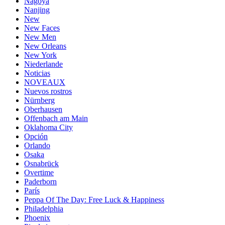
Nagoya
Nanjing
New
New Faces
New Men
New Orleans
New York
Niederlande
Noticias
NOVEAUX
Nuevos rostros
Nürnberg
Oberhausen
Offenbach am Main
Oklahoma City
Opción
Orlando
Osaka
Osnabrück
Overtime
Paderborn
París
Peppa Of The Day: Free Luck & Happiness
Philadelphia
Phoenix