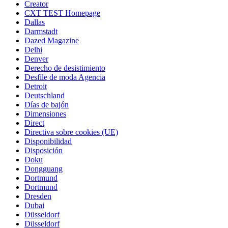
Creator
CXT TEST Homepage
Dallas
Darmstadt
Dazed Magazine
Delhi
Denver
Derecho de desistimiento
Desfile de moda Agencia
Detroit
Deutschland
Días de bajón
Dimensiones
Direct
Directiva sobre cookies (UE)
Disponibilidad
Disposición
Doku
Dongguang
Dortmund
Dortmund
Dresden
Dubai
Düsseldorf
Düsseldorf