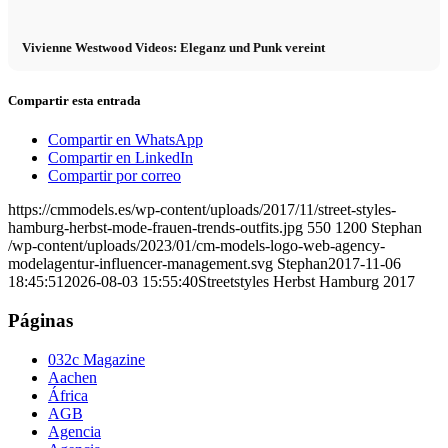
Vivienne Westwood Videos: Eleganz und Punk vereint
Compartir esta entrada
Compartir en WhatsApp
Compartir en LinkedIn
Compartir por correo
https://cmmodels.es/wp-content/uploads/2017/11/street-styles-
hamburg-herbst-mode-frauen-trends-outfits.jpg
550
1200
Stephan
/wp-content/uploads/2023/01/cm-models-logo-web-agency-
modelagentur-influencer-management.svg
Stephan
2017-11-06
18:45:51
2026-08-03 15:55:40
Streetstyles Herbst Hamburg 2017
Páginas
032c Magazine
Aachen
África
AGB
Agencia