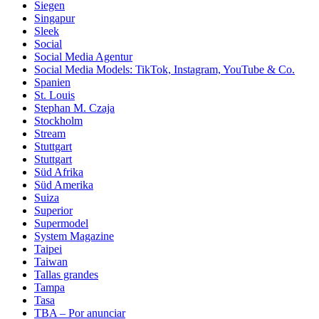
Siegen
Singapur
Sleek
Social
Social Media Agentur
Social Media Models: TikTok, Instagram, YouTube & Co.
Spanien
St. Louis
Stephan M. Czaja
Stockholm
Stream
Stuttgart
Stuttgart
Süd Afrika
Süd Amerika
Suiza
Superior
Supermodel
System Magazine
Taipei
Taiwan
Tallas grandes
Tampa
Tasa
TBA – Por anunciar