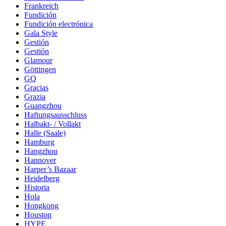
Frankreich
Fundición
Fundición electrónica
Gala Style
Gestión
Gestión
Glamour
Göttingen
GQ
Gracias
Grazia
Guangzhou
Haftungsausschluss
Halbakt- / Vollakt
Halle (Saale)
Hamburg
Hangzhou
Hannover
Harper’s Bazaar
Heidelberg
Historia
Hola
Hongkong
Houston
HYPE