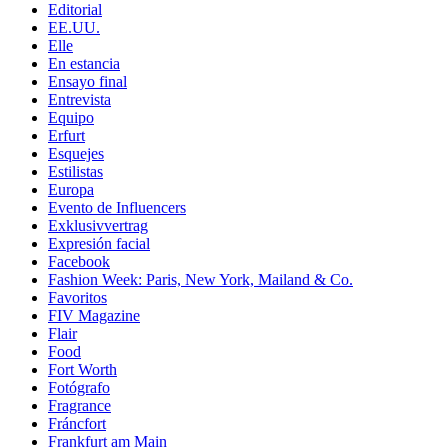
Editorial
EE.UU.
Elle
En estancia
Ensayo final
Entrevista
Equipo
Erfurt
Esquejes
Estilistas
Europa
Evento de Influencers
Exklusivvertrag
Expresión facial
Facebook
Fashion Week: Paris, New York, Mailand & Co.
Favoritos
FIV Magazine
Flair
Food
Fort Worth
Fotógrafo
Fragrance
Fráncfort
Frankfurt am Main