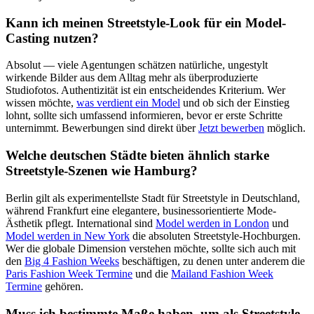
Kann ich meinen Streetstyle-Look für ein Model-
Casting nutzen?
Absolut — viele Agentungen schätzen natürliche, ungestylt
wirkende Bilder aus dem Alltag mehr als überproduzierte
Studiofotos. Authentizität ist ein entscheidendes Kriterium. Wer
wissen möchte,
was verdient ein Model
und ob sich der Einstieg
lohnt, sollte sich umfassend informieren, bevor er erste Schritte
unternimmt. Bewerbungen sind direkt über
Jetzt bewerben
möglich.
Welche deutschen Städte bieten ähnlich starke
Streetstyle-Szenen wie Hamburg?
Berlin gilt als experimentellste Stadt für Streetstyle in Deutschland,
während Frankfurt eine elegantere, businessorientierte Mode-
Ästhetik pflegt. International sind
Model werden in London
und
Model werden in New York
die absoluten Streetstyle-Hochburgen.
Wer die globale Dimension verstehen möchte, sollte sich auch mit
den
Big 4 Fashion Weeks
beschäftigen, zu denen unter anderem die
Paris Fashion Week Termine
und die
Mailand Fashion Week
Termine
gehören.
Muss ich bestimmte Maße haben, um als Streetstyle-