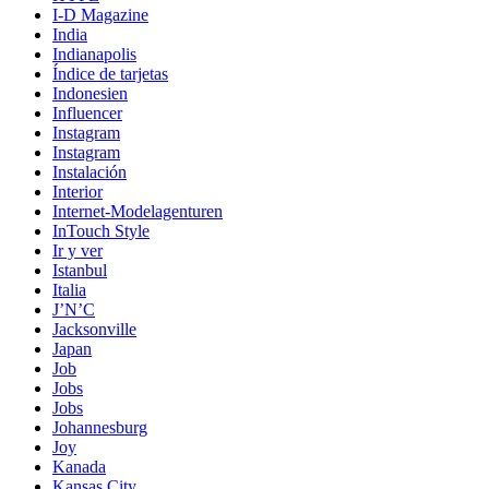
I-D Magazine
India
Indianapolis
Índice de tarjetas
Indonesien
Influencer
Instagram
Instagram
Instalación
Interior
Internet-Modelagenturen
InTouch Style
Ir y ver
Istanbul
Italia
J’N’C
Jacksonville
Japan
Job
Jobs
Jobs
Johannesburg
Joy
Kanada
Kansas City