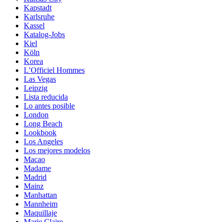
Kapstadt
Karlsruhe
Kassel
Katalog-Jobs
Kiel
Köln
Korea
L’Officiel Hommes
Las Vegas
Leipzig
Lista reducida
Lo antes posible
London
Long Beach
Lookbook
Los Angeles
Los mejores modelos
Macao
Madame
Madrid
Mainz
Manhattan
Mannheim
Maquillaje
Marie Claire