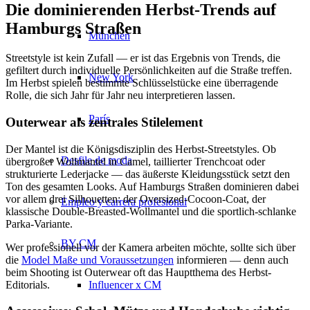
Die dominierenden Herbst-Trends auf
Hamburgs Straßen
München
Streetstyle ist kein Zufall — er ist das Ergebnis von Trends, die
gefiltert durch individuelle Persönlichkeiten auf die Straße treffen.
New York
Im Herbst spielen bestimmte Schlüsselstücke eine überragende
Rolle, die sich Jahr für Jahr neu interpretieren lassen.
París
Outerwear als zentrales Stilelement
Der Mantel ist die Königsdisziplin des Herbst-Streetstyles. Ob
Desfile de moda
übergroßer Wollmantel in Camel, taillierter Trenchcoat oder
strukturierte Lederjacke — das äußerste Kleidungsstück setzt den
Ton des gesamten Looks. Auf Hamburgs Straßen dominieren dabei
vor allem drei Silhouetten: der Oversized-Cocoon-Coat, der
Empleo y carrera profesional
klassische Double-Breasted-Wollmantel und die sportlich-schlanke
Parka-Variante.
BY CM
Wer professionell vor der Kamera arbeiten möchte, sollte sich über
die
Model Maße und Voraussetzungen
informieren — denn auch
beim Shooting ist Outerwear oft das Hauptthema des Herbst-
Influencer x CM
Editorials.