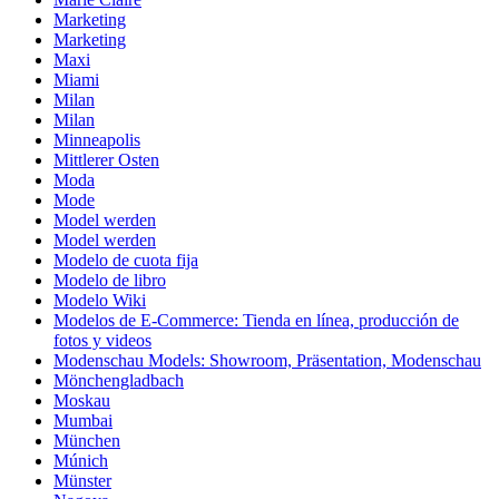
Marketing
Marketing
Maxi
Miami
Milan
Milan
Minneapolis
Mittlerer Osten
Moda
Mode
Model werden
Model werden
Modelo de cuota fija
Modelo de libro
Modelo Wiki
Modelos de E-Commerce: Tienda en línea, producción de
fotos y videos
Modenschau Models: Showroom, Präsentation, Modenschau
Mönchengladbach
Moskau
Mumbai
München
Múnich
Münster