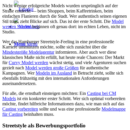
Nicht wenige erfolgreiche Models wurden ursprünglich auf der
Straße entdeckt — beim Shoppen, beim Kaffeetrinken, beim
einfachen Flanieren durch die Stadt. Wer authentisch seinen eigenen
Stil trägt, zieht Blicke auf sich. Das ist der erste Schritt. Die
Model
werden Schritte
beginnen oft genau dort: im echten Leben, nicht im
Studio.
Wer das Hamburger Streetstyle-Feeling in eine professionelle
Menú
Menú
Karriere ummünzen möchte, sollte sich zunächst über die
Mindestgröße Modelagentur
informieren. Aber auch wer diese
klassischen Maße nicht erfüllt, hat heute reale Chancen: Der Markt
für
Curvy Model werden
wächst stetig, und viele Agenturen suchen
gezielt nach
Model werden große Größen
für authentische
Kampagnen. Wer
Modeln im Ausland
in Betracht zieht, sollte sich
ebenfalls frühzeitig mit den internationalen Anforderungen
auseinandersetzen.
Für alle, die ernsthaft einsteigen möchten: Ein
Casting bei CM
Models
ist ein konkreter erster Schritt. Wer sich optimal vorbereiten
möchte, findet hilfreiche Informationen dazu, wie man sich auf das
Casting vorbereiten
sollte und was eine professionelle
Modelmappe
für Casting
beinhalten muss.
Streetstyle als Bewerbungsportfolio