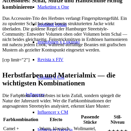
Accessoires: Schal, Mütze und Handschuhe richtig
kombinieren
Marketing x One
Das Accessoire-Trio des Herbstes verlangt Fingerspitzengefühl. Ein
zu opulenter Schal bei einer bereits strukturierten Jacke wirkt
Realidad virtual
überladen. Die goldene Regel der Hamburger Streetstyle-
Community: Entweder Volumen oben oder Volumen beim Schal —
nicht beides gleichzeitig. Feinstrickmützen in Erdtönen harmonieren
Immobilien x Lukinski
mit nahezu jedem Look, während auffällige Beanies mit grafischen
Mustern als gezielter Kontrapunkt eingesetzt werden.
Revista x FIV
[crp limit="2"]
Herbstfarben und Materialmix — die
Couture x CM
wichtigsten Kombinationen
Influencer
Die Farbpalette des Herbstes ist kein Zufall, sondern spiegelt die
Natur der Jahreszeit wider. Wer die Farbkombinationen der
angesagtesten Streetstyles analysiert, erkennt klare Muster:
Influencer x CM
Passende
Stil-
Farbkombination
Efecto
Stücke
Niveau
Camel +
Warm, klassisch,
Wollmantel,
Influencer Agencia