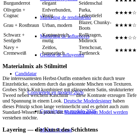
★★★★★
Burgunderrot
elegant
Seidenschal
Olivgrün +
Erdverbunden,
Parka,
★★★★☆
Cognac
lässig
Lederstiefel
Marketing de rendimiento
Blazer, Chunky-
Grau + Rostbraun
Urban, modern
★★★★☆
Boots
Schwarz +
Kontrastreich,
Rollkragen,
Marketing de Influencers
★★★☆☆
Senfgelb
mutig
Midirock
Navy +
Zeitlos,
Trenchcoat,
★★★★★
Cremeweiß
hanseatisch
Turtleneck
Gestión de influyentes
Materialmix als Stilmittel
Candidatar
Die interessantesten Herbst-Outfits entstehen nicht durch teure
Einzelstücke, sondern durch das gekonnte Mischen von Texturen.
Grobes Strick-Knit kombiniert mit glänzendem Satin, strukturierter
Conviértete en modelo 2026
Tweed neben weichem Kaschmir — diese Kontraste erzeugen Tiefe
und Spannung in einem Look.
Deutsche Modedesigner
haben
dieses Prinzip schon lange verinnerlicht und es gehört auch zum
Conviértete en modelo 2026
Standard-Wissen für jeden, der
Voraussetzungen Model werden
verstehen möchte.
Layering — die Kunst des Schichtens
Modelo Podcast