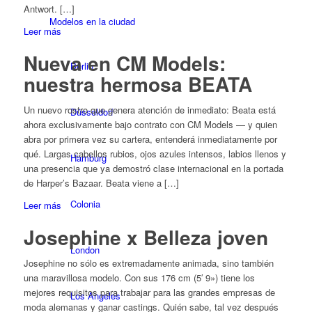
Antwort. […]
Modelos en la ciudad
Leer más
Nueva en CM Models:
Berlin
nuestra hermosa BEATA
Un nuevo rostro que genera atención de inmediato: Beata está
Düsseldorf
ahora exclusivamente bajo contrato con CM Models — y quien
abra por primera vez su cartera, entenderá inmediatamente por
qué. Largas cabellos rubios, ojos azules intensos, labios llenos y
Hamburg
una presencia que ya demostró clase internacional en la portada
de Harper’s Bazaar. Beata viene a […]
Colonia
Leer más
Josephine x Belleza joven
London
Josephine no sólo es extremadamente animada, sino también
una maravillosa modelo. Con sus 176 cm (5′ 9») tiene los
mejores requisitos para trabajar para las grandes empresas de
Los Angeles
moda alemanas y ganar castings. Quién sabe, tal vez después