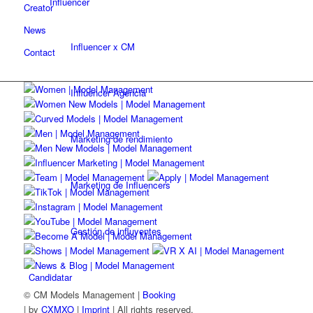
Influencer
Creator
News
Influencer x CM
Contact
Influencer Agencia
Marketing de rendimiento
Marketing de Influencers
Gestión de influyentes
Candidatar
© CM Models Management |
Booking
|
by
CXMXO
|
Imprint
| All rights reserved.