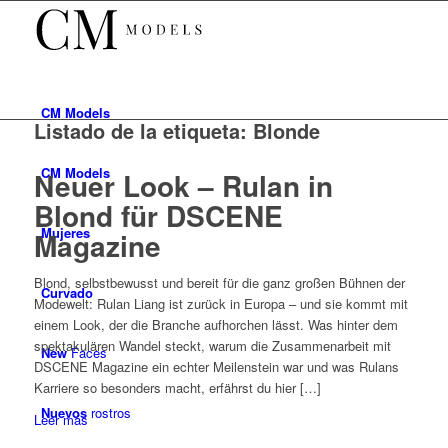
CM
Models
Listado de la etiqueta:
Blonde
CM
Models
Neuer Look – Rulan in
Blond für DSCENE
Mujeres
Magazine
Blond, selbstbewusst und bereit für die ganz großen Bühnen der
Curvado
Modewelt: Rulan Liang ist zurück in Europa – und sie kommt mit
einem Look, der die Branche aufhorchen lässt. Was hinter dem
spektakulären Wandel steckt, warum die Zusammenarbeit mit
New
Faces
DSCENE Magazine ein echter Meilenstein war und was Rulans
Karriere so besonders macht, erfährst du hier […]
Nuevos
rostros
Leer más