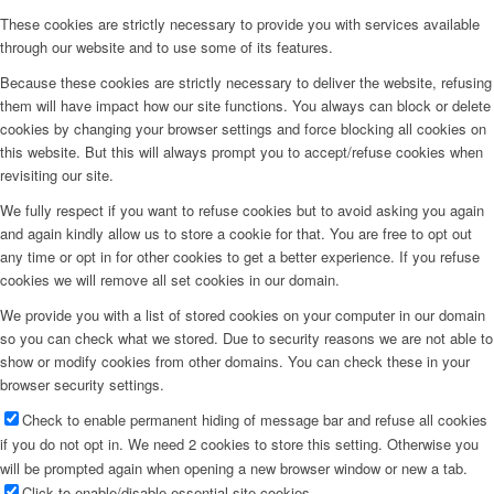
These cookies are strictly necessary to provide you with services available
Peppa del Día
through our website and to use some of its features.
Because these cookies are strictly necessary to deliver the website, refusing
News
them will have impact how our site functions. You always can block or delete
cookies by changing your browser settings and force blocking all cookies on
this website. But this will always prompt you to accept/refuse cookies when
Contacto
revisiting our site.
We fully respect if you want to refuse cookies but to avoid asking you again
x Instagram
and again kindly allow us to store a cookie for that. You are free to opt out
any time or opt in for other cookies to get a better experience. If you refuse
cookies we will remove all set cookies in our domain.
x TikTok
We provide you with a list of stored cookies on your computer in our domain
so you can check what we stored. Due to security reasons we are not able to
show or modify cookies from other domains. You can check these in your
x YouTube
browser security settings.
Check to enable permanent hiding of message bar and refuse all cookies
if you do not opt in. We need 2 cookies to store this setting. Otherwise you
will be prompted again when opening a new browser window or new a tab.
Click to enable/disable essential site cookies.