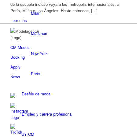
de la escuela incluso vaya a las metrópolis internacionales, a
París, Milán o Los Ángeles. Hasta entonces, […]
Milan
Leer más
München
CM Models
New York
Booking
Apply
París
News
Desfile de moda
Empleo y carrera profesional
BY CM