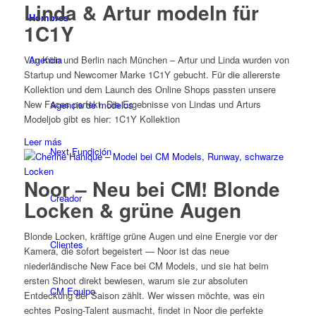
Linda & Artur modeln für
Hombres
1C1Y
Agencia
Von Köln und Berlin nach München – Artur und Linda wurden von
Startup und Newcomer Marke 1C1Y gebucht. Für die allererste
Kollektion und dem Launch des Online Shops passten unsere
New Faces perfekt. Die Ergebnisse von Lindas und Arturs
Agencia de modelos
Modeljob gibt es hier: 1C1Y Kollektion
Leer más
Next Fundición
Noor – Neu bei CM! Blonde
Creador
Locken & grüne Augen
Blonde Locken, kräftige grüne Augen und eine Energie vor der
Clientes
Kamera, die sofort begeistert — Noor ist das neue
niederländische New Face bei CM Models, und sie hat beim
ersten Shoot direkt bewiesen, warum sie zur absoluten
CM Equipo
Entdeckung der Saison zählt. Wer wissen möchte, was ein
echtes Posing-Talent ausmacht, findet in Noor die perfekte