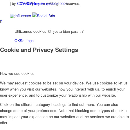
|
by
CXMXO
|
Imprint
| All rights reserved.
Conviértete en modelo 2026
Influencer
Social Ads
Conviértete en modelo 2026
Utilizamos cookies 🍪 ¿está bien para ti?
OK
Settings
Modelo Podcast
Cookie and Privacy Settings
Fashion Weeks
How we use cookies
Marcas de moda
We may request cookies to be set on your device. We use cookies to let us
know when you visit our websites, how you interact with us, to enrich your
user experience, and to customize your relationship with our website.
Wiki
Click on the different category headings to find out more. You can also
change some of your preferences. Note that blocking some types of cookies
may impact your experience on our websites and the services we are able to
Reserva
offer.