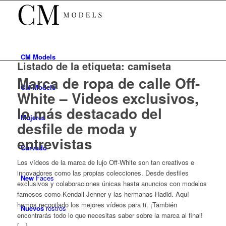
CM
Models
Listado de la etiqueta:
camiseta
Marca de ropa de calle Off-
CM
Models
White – Videos exclusivos,
lo más destacado del
Mujeres
desfile de moda y
entrevistas
Curvado
Los vídeos de la marca de lujo Off-White son tan creativos e
innovadores como las propias colecciones. Desde desfiles
New
Faces
exclusivos y colaboraciones únicas hasta anuncios con modelos
famosos como Kendall Jenner y las hermanas Hadid. Aquí
hemos recopilado los mejores vídeos para ti. ¡También
Nuevos
rostros
encontrarás todo lo que necesitas saber sobre la marca al final!
[…]