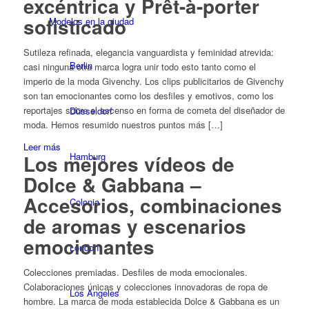
excéntrica y Prêt-à-porter
sofisticado
Modelos en la ciudad
Sutileza refinada, elegancia vanguardista y feminidad atrevida:
Berlin
casi ninguna otra marca logra unir todo esto tanto como el
imperio de la moda Givenchy. Los clips publicitarios de Givenchy
son tan emocionantes como los desfiles y emotivos, como los
reportajes sobre el ascenso en forma de cometa del diseñador de
Düsseldorf
moda. Hemos resumido nuestros puntos más […]
Leer más
Hamburg
Los mejores vídeos de
Dolce & Gabbana –
Accesorios, combinaciones
Colonia
de aromas y escenarios
emocionantes
London
Colecciones premiadas. Desfiles de moda emocionales.
Colaboraciones únicas y colecciones innovadoras de ropa de
Los Angeles
hombre. La marca de moda establecida Dolce & Gabbana es un