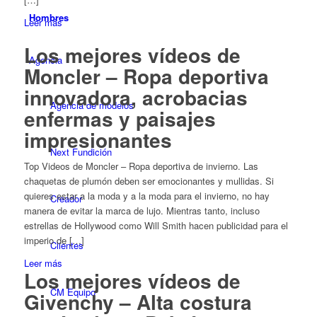
Hombres
Leer más
Los mejores vídeos de
Agencia
Moncler – Ropa deportiva
innovadora, acrobacias
Agencia de modelos
enfermas y paisajes
impresionantes
Next Fundición
Top Videos de Moncler – Ropa deportiva de invierno. Las
chaquetas de plumón deben ser emocionantes y mullidas. Si
quieres estar a la moda y a la moda para el invierno, no hay
Creador
manera de evitar la marca de lujo. Mientras tanto, incluso
estrellas de Hollywood como Will Smith hacen publicidad para el
imperio de […]
Clientes
Leer más
Los mejores vídeos de
CM Equipo
Givenchy – Alta costura