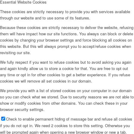
Essential Website Cookies
Peppa del Día
These cookies are strictly necessary to provide you with services available
through our website and to use some of its features.
News
Because these cookies are strictly necessary to deliver the website, refusing
them will have impact how our site functions. You always can block or delete
cookies by changing your browser settings and force blocking all cookies on
Contacto
this website. But this will always prompt you to accept/refuse cookies when
revisiting our site.
We fully respect if you want to refuse cookies but to avoid asking you again
x Instagram
and again kindly allow us to store a cookie for that. You are free to opt out
any time or opt in for other cookies to get a better experience. If you refuse
x TikTok
cookies we will remove all set cookies in our domain.
We provide you with a list of stored cookies on your computer in our domain
so you can check what we stored. Due to security reasons we are not able to
x YouTube
show or modify cookies from other domains. You can check these in your
browser security settings.
Check to enable permanent hiding of message bar and refuse all cookies
if you do not opt in. We need 2 cookies to store this setting. Otherwise you
will be prompted again when opening a new browser window or new a tab.