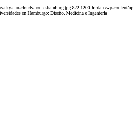
ras-sky-sun-clouds-house-hamburg.jpg
822
1200
Jordan
/wp-content/up
versidades en Hamburgo: Diseño, Medicina e Ingeniería