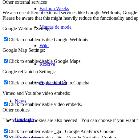
Other external services
Fashion Weeks
We also use different external services like Google Webfonts, Google
Please be aware that this might heavily reduce the functionality and a
Marcas de moda
Google Webfont Settings:
Click to enable/disable Google Webfonts.
Wiki
Google Map Settings:
Click to enable/disable Google Maps.
Reserva
Google reCaptcha Settings:
Peppa del Día
Click to enable/disable Google reCaptcha.
Vimeo and Youtube video embeds:
News
Click to enable/disable video embeds.
Other cookies
Contacto
The following cookies are also needed - You can choose if you want 
Click to enable/disable _ga - Google Analytics Cookie.
Click to enable/disable _gid - Google Analytics Cookie.
x Instagram