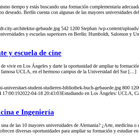
 mismo tiempo y estás buscando una formación complementaria adecuada 
ampo deseado. Berlín cuenta con algunas de las mayores universidades d
dt-city-architektur-gebaude.jpg
542
1200
Stephan
/wp-content/uploads
niversidades y escuelas superiores en Berlín: Humboldt, Salomon y Uni
e y escuela de cine
 de vivir en Los Ángeles y darte la oportunidad de ampliar tu formació
te famosa UCLA, en el hermoso campus de la Universidad del Sur […]
i-universitaet-student-studieren-bibliothek-buch-gebauede.jpg
800
120
4 17:00:19
2022-04-18 20:43:03
Estudiando en Los Ángeles: UCLA, Cal 
ina e Ingeniería
 una de las 10 mayores universidades de Alemania? ¿Arte, medicina o q
frecen diversas oportunidades para ampliar su formación y estudiar en