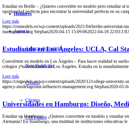
Estudiar en Berlín – ¿Quieres convertirte en modelo pero estudiar al
oportunidad perfecta para encontrar la universidad perfecta en su c
Hombres
Leer más
https://cmmodels.es/wp-content/uploads/2021/04/berlin-universitat-sta
Agencia
management.svg
Stephan
2020-04-15 15:09:06
2022-04-18 22:03:13
U
Estudiando en Los Ángeles: UCLA, Cal Stat
Agencia de modelos
Conviértete en modelo en Los Ángeles – Para hacer realidad tu sueño
Next Fundición
colegios y universidades de Los Ángeles. Estudia en la mundialmen
Leer más
https://cmmodels.es/wp-content/uploads/2020/12/college-university-un
Creador
agency-modelagentur-influencer-management.svg
Stephan
2020-01-0
Clientes
Universidades en Hamburgo: Diseño, Medic
Estudiar en Hamburgo – ¿Quieres convertirte en modelo y estudiar en
CM Equipo
Alemania? En Hamburgo, una multitud de instituciones educativas le o