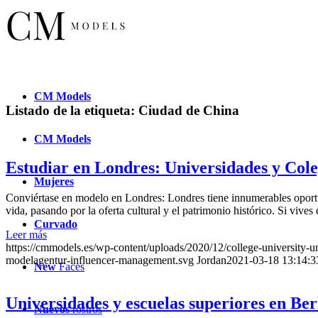
CM
Models
Listado de la etiqueta:
Ciudad de China
CM
Models
Estudiar en Londres: Universidades y Col
Mujeres
Conviértase en modelo en Londres: Londres tiene innumerables oportun
vida, pasando por la oferta cultural y el patrimonio histórico. Si viv
Curvado
Leer más
https://cmmodels.es/wp-content/uploads/2020/12/college-university-un
modelagentur-influencer-management.svg
Jordan
2021-03-18 13:14:3
New
Faces
Universidades y escuelas superiores en Be
Nuevos
rostros