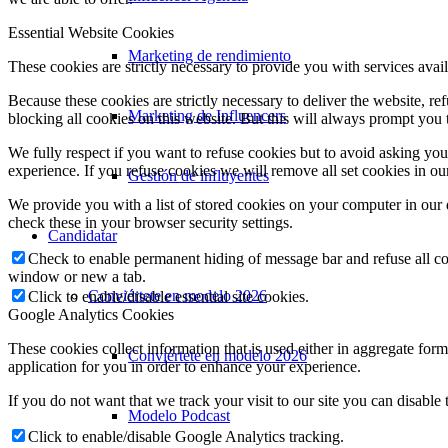
Essential Website Cookies
Marketing de rendimiento
These cookies are strictly necessary to provide you with services avail
Because these cookies are strictly necessary to deliver the website, 
Marketing de Influencers
blocking all cookies on this website. But this will always prompt you t
We fully respect if you want to refuse cookies but to avoid asking you a
experience. If you refuse cookies we will remove all set cookies in o
Gestión de influyentes
We provide you with a list of stored cookies on your computer in ou
check these in your browser security settings.
Candidatar
Check to enable permanent hiding of message bar and refuse all co
window or new a tab.
Conviértete en modelo 2026
Click to enable/disable essential site cookies.
Google Analytics Cookies
These cookies collect information that is used either in aggregate fo
Conviértete en modelo 2026
application for you in order to enhance your experience.
If you do not want that we track your visit to our site you can disable
Modelo Podcast
Click to enable/disable Google Analytics tracking.