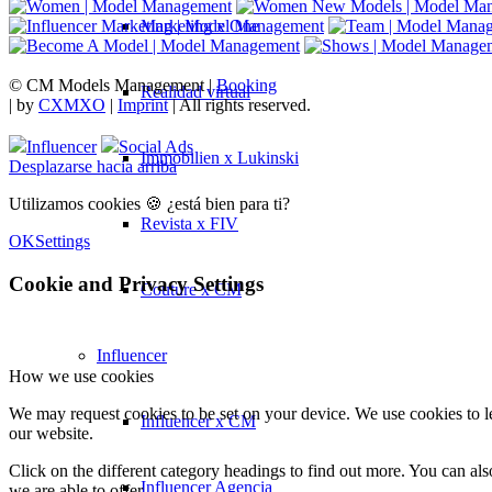
Marketing x One
© CM Models Management |
Booking
Realidad virtual
|
by
CXMXO
|
Imprint
| All rights reserved.
Influencer
Social Ads
Immobilien x Lukinski
Desplazarse hacia arriba
Utilizamos cookies 🍪 ¿está bien para ti?
Revista x FIV
OK
Settings
Cookie and Privacy Settings
Couture x CM
Influencer
How we use cookies
We may request cookies to be set on your device. We use cookies to le
Influencer x CM
our website.
Click on the different category headings to find out more. You can a
Influencer Agencia
we are able to offer.