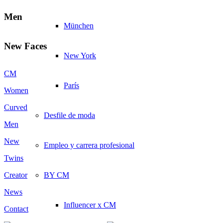
Men
München
New Faces
New York
CM
París
Women
Curved
Desfile de moda
Men
New
Empleo y carrera profesional
Twins
BY CM
Creator
News
Influencer x CM
Contact