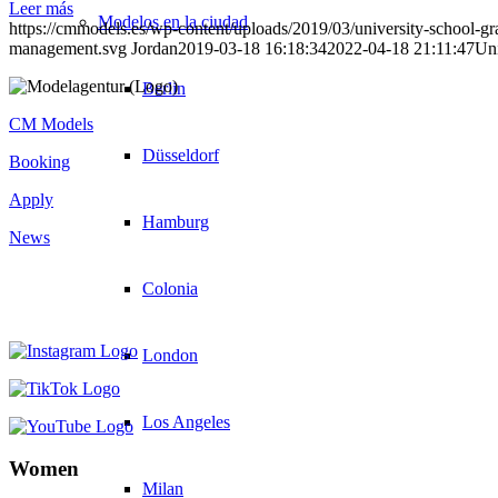
Leer más
Modelos en la ciudad
https://cmmodels.es/wp-content/uploads/2019/03/university-school-g
management.svg
Jordan
2019-03-18 16:18:34
2022-04-18 21:11:47
Uni
Berlin
CM Models
Düsseldorf
Booking
Apply
Hamburg
News
Colonia
London
Los Angeles
Women
Milan