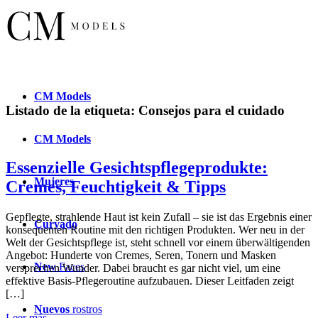
CM
Models
Listado de la etiqueta:
Consejos para el cuidado
CM
Models
Essenzielle Gesichtspflegeprodukte:
Mujeres
Cremes, Feuchtigkeit & Tipps
Gepflegte, strahlende Haut ist kein Zufall – sie ist das Ergebnis einer
Curvado
konsequenten Routine mit den richtigen Produkten. Wer neu in der
Welt der Gesichtspflege ist, steht schnell vor einem überwältigenden
Angebot: Hunderte von Cremes, Seren, Tonern und Masken
New
Faces
versprechen Wunder. Dabei braucht es gar nicht viel, um eine
effektive Basis-Pflegeroutine aufzubauen. Dieser Leitfaden zeigt
[…]
Nuevos
rostros
Leer más