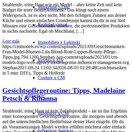
Strahlende, reine Haut wie ein Model – aber keine Zeit und kein
Marketing x One
Budget für teure Beautykosmetik? Das klingt nach einem
Widerspruch, ist es aber nicht. Mit den richtigen Zutaten aus deiner
Küche und einem einfachen Grundrezept kannst du dir in nur fünf
Realidad virtual
Minuten eine Gesichtsmaske mischen, die professionellen Produkten
in nichts nachsteht. Egal ob Mischhaut, […]
Leer más
Immobilien x Lukinski
https://cmmodels.es/wp-content/uploads/2021/09/Gesichtsmasken-
Frau-Model-Blumen-Lila-Blond-Rote-Lippen-Beauty-Pflege-
Tipps.jpg
794
1200
Stephan
/wp-content/uploads/2023/01/cm-
Revista x FIV
models-logo-web-agency-modelagentur-influencer-management.svg
Stephan
2021-09-24 13:02:34
2026-08-05 02:29:48
Gesichtsmasken
in 5 min: DIYs, Tipps & Heilerde
Couture x CM
Gesichtspflegeroutine: Tipps, Madelaine
Influencer
Petsch & Rihanna
Strahlende, reine Haut ist kein Zufallsprodukt – sie ist das Ergebnis
Influencer x CM
einer konsequenten Gesichtspflegeroutine, die morgens und abends
auf die unterschiedlichen Bedürfnisse deiner Haut eingeht. Ob du
als Voraussetzungen Model werden erfüllen möchtest oder einfach
Influencer Agencia