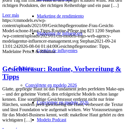
jeden Tag mit frischer Haut in den Spiegel schauen willst: Mit den
richtigen Produkten, der richtigen Reihenfolge und ein paar […]
Leer más
Marketing de rendimiento
https://cmmodels.es/wp-
content/uploads/2021/09/Gesichtspflegeroutine-Frau-Gesicht-
Model-schone-Haut-Tipps-Routine-Pflege.jpg
823
1200
Stephan
Marketing de Influencers
/wp-content/uploads/2023/01/cm-models-logo-web-agency-
modelagentur-influencer-management.svg
Stephan
2021-09-24
13:01:24
2026-08-04 01:44:00
Gesichtspflegeroutine: Tipps,
Gestión de influyentes
Madelaine Petsch & Rihanna
Gesichtsrasur: Routine, Vorbereitung &
Candidatar
Tipps
Conviértete en modelo 2026
Glatte, gepflegte Haut ist das Fundament jedes perfekten Make-ups
– und der geheime Vorteil, den erfolgreiche Models schon lange
kennen. Eine sorgfältige Gesichtsrasur entfernt nicht nur feine
Conviértete en modelo 2026
Härchen, sondern peelt gleichzeitig die Haut, verbessert die Textur
und lässt Foundation wie aufgemalt wirken. Wer Voraussetzungen
für das Model-Business kennt, weiß: makellose Haut gehört zu den
Modelo Podcast
wichtigsten […]