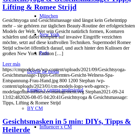
Lifting & Romee Strijd
München
Gesichtsyoga und Gesichtsmassage sind längst kein Geheimtipp
mehr – sie gehören zur täglichen Beauty-Routine der erfolgreichsten
Models der Welt. Wer sein Gesicht natürlich formen, Konturen
New York
schärfen und dabei komplett auf invasive Eingriffe verzichten
möchte, setzt auf diese kraftvollen Techniken. Supermodel Romee
Strijd schwört öffentlich darauf, und auch hinter den Kulissen der
París
großen New York Fashion […]
Leer más
https://cmmodels.es/wp-content/uploads/2021/09/Gesichtsyoga-
Desfile de moda
Gesichtsmassage-Tipps-Geformtes-Gesicht-Welness-Spa-
Entspannung-Frau-Hand.jpg
800
1200
Stephan
/wp-
content/uploads/2023/01/cm-models-logo-web-agency-
Empleo y carrera profesional
modelagentur-influencer-management.svg
Stephan
2021-09-24
13:02:48
2026-08-05 04:20:41
Gesichtsyoga & Gesichtsmassage:
Tipps, Lifting & Romee Strijd
BY CM
Gesichtsmasken in 5 min: DIYs, Tipps &
Influencer x CM
Heilerde