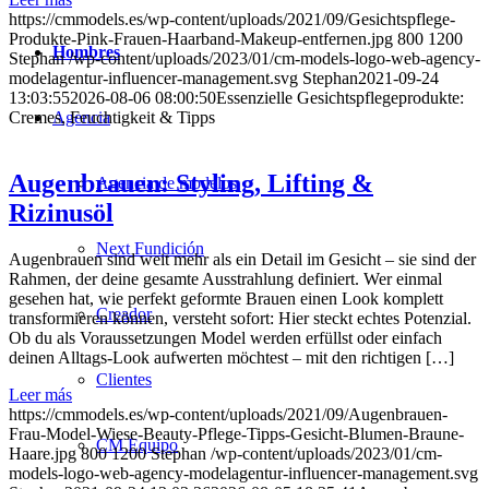
https://cmmodels.es/wp-content/uploads/2021/09/Gesichtspflege-
Produkte-Pink-Frauen-Haarband-Makeup-entfernen.jpg
800
1200
Hombres
Stephan
/wp-content/uploads/2023/01/cm-models-logo-web-agency-
modelagentur-influencer-management.svg
Stephan
2021-09-24
13:03:55
2026-08-06 08:00:50
Essenzielle Gesichtspflegeprodukte:
Agencia
Cremes, Feuchtigkeit & Tipps
Augenbrauen: Styling, Lifting &
Agencia de modelos
Rizinusöl
Next Fundición
Augenbrauen sind weit mehr als ein Detail im Gesicht – sie sind der
Rahmen, der deine gesamte Ausstrahlung definiert. Wer einmal
gesehen hat, wie perfekt geformte Brauen einen Look komplett
Creador
transformieren können, versteht sofort: Hier steckt echtes Potenzial.
Ob du als Voraussetzungen Model werden erfüllst oder einfach
deinen Alltags-Look aufwerten möchtest – mit den richtigen […]
Clientes
Leer más
https://cmmodels.es/wp-content/uploads/2021/09/Augenbrauen-
Frau-Model-Wiese-Beauty-Pflege-Tipps-Gesicht-Blumen-Braune-
CM Equipo
Haare.jpg
800
1200
Stephan
/wp-content/uploads/2023/01/cm-
models-logo-web-agency-modelagentur-influencer-management.svg