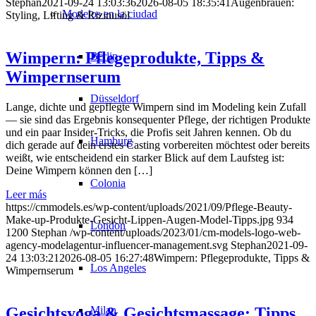
Stephan
2021-09-24 13:03:36
2026-08-05 18:35:41
Augenbrauen:
Modelos en la ciudad
Styling, Lifting & Rizinusöl
Wimpern: Pflegeprodukte, Tipps &
Berlin
Wimpernserum
Düsseldorf
Lange, dichte und gepflegte Wimpern sind im Modeling kein Zufall
— sie sind das Ergebnis konsequenter Pflege, der richtigen Produkte
und ein paar Insider-Tricks, die Profis seit Jahren kennen. Ob du
Hamburg
dich gerade auf dein erstes Casting vorbereiten möchtest oder bereits
weißt, wie entscheidend ein starker Blick auf dem Laufsteg ist:
Deine Wimpern können den […]
Colonia
Leer más
https://cmmodels.es/wp-content/uploads/2021/09/Pflege-Beauty-
Make-up-Produkte-Gesicht-Lippen-Augen-Model-Tipps.jpg
934
London
1200
Stephan
/wp-content/uploads/2023/01/cm-models-logo-web-
agency-modelagentur-influencer-management.svg
Stephan
2021-09-
24 13:03:21
2026-08-05 16:27:48
Wimpern: Pflegeprodukte, Tipps &
Los Angeles
Wimpernserum
Milan
Gesichtsyoga & Gesichtsmassage: Tipps,