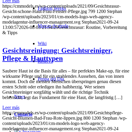
Leer más
https://cmmodels.es/wp-content/uploads/2021/09/Gesichtsrasur-
Fashion Weeks
Gesicht-schone-Haut-Frau-Fenster-Pflege.jpg
799
1200
Stephan
/wp-content/uploads/2023/01/cm-models-logo-web-agency-
modelagentur-influencer-management.svg
Stephan
2021-09-24
Marcas de moda
13:00:57
2026-08-03 21:54:29
Gesichtsrasur: Routine, Vorbereitung
& Tipps
Wiki
Gesichtsreinigung: Gesichtsreiniger,
Pflege & Hauttypen
Reserva
Saubere Haut ist die Basis für alles – für perfektes Make-up, für eine
wirksame Pflege und für ein strahlendes Aussehen, das von innen
Peppa del Día
kommt. Doch die meisten Menschen überspringen genau diesen
ersten Schritt oder erledigen ihn halbherzig. Wer seinen
Gesichtsreiniger sorgfältig wählt und die richtige Technik
News
beherrscht, legt das Fundament für eine Haut, die langfristig […]
Leer más
https://cmmodels.es/wp-content/uploads/2021/09/Gesichtspflege-
Contacto
Gesicht-Blumen-Bad-Frau-Rote-lippen.jpg
800
1200
Stephan
/wp-
content/uploads/2023/01/cm-models-logo-web-agency-
modelagentur-influencer-management.svg
Stephan
2021-09-24
x Instagram