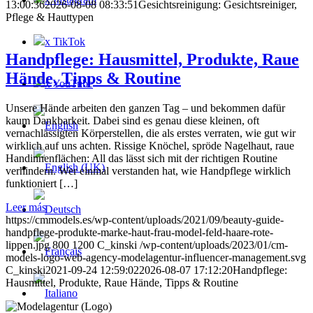
13:00:36
2026-08-08 08:33:51
Gesichtsreinigung: Gesichtsreiniger,
Pflege & Hauttypen
x TikTok
Handpflege: Hausmittel, Produkte, Raue
Hände, Tipps & Routine
x YouTube
Unsere Hände arbeiten den ganzen Tag – und bekommen dafür
kaum Dankbarkeit. Dabei sind es genau diese kleinen, oft
vernachlässigten Körperstellen, die als erstes verraten, wie gut wir
wirklich auf uns achten. Rissige Knöchel, spröde Nagelhaut, raue
Handinnenflächen: All das lässt sich mit der richtigen Routine
verhindern. Wer einmal verstanden hat, wie Handpflege wirklich
funktioniert […]
Leer más
https://cmmodels.es/wp-content/uploads/2021/09/beauty-guide-
handpflege-produkte-marke-haut-frau-model-feld-haare-rote-
lippen.jpg
800
1200
C_kinski
/wp-content/uploads/2023/01/cm-
models-logo-web-agency-modelagentur-influencer-management.svg
C_kinski
2021-09-24 12:59:02
2026-08-07 17:12:20
Handpflege:
Hausmittel, Produkte, Raue Hände, Tipps & Routine