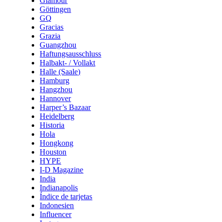
Glamour
Göttingen
GQ
Gracias
Grazia
Guangzhou
Haftungsausschluss
Halbakt- / Vollakt
Halle (Saale)
Hamburg
Hangzhou
Hannover
Harper’s Bazaar
Heidelberg
Historia
Hola
Hongkong
Houston
HYPE
I-D Magazine
India
Indianapolis
Índice de tarjetas
Indonesien
Influencer