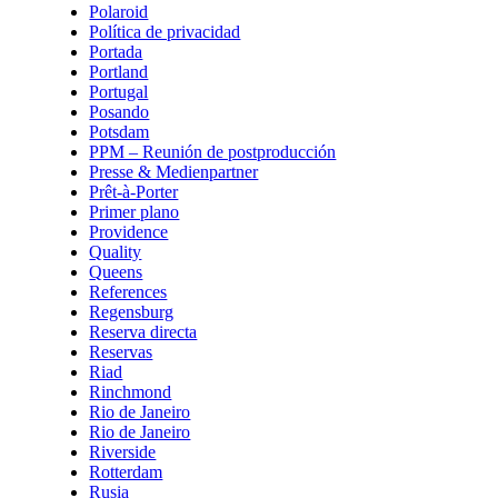
Polaroid
Política de privacidad
Portada
Portland
Portugal
Posando
Potsdam
PPM – Reunión de postproducción
Presse & Medienpartner
Prêt-à-Porter
Primer plano
Providence
Quality
Queens
References
Regensburg
Reserva directa
Reservas
Riad
Rinchmond
Rio de Janeiro
Rio de Janeiro
Riverside
Rotterdam
Rusia