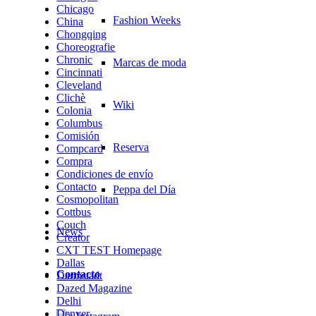
Chicago
Fashion Weeks
China
Chongqing
Choreografie
Chronic
Marcas de moda
Cincinnati
Cleveland
Clichè
Wiki
Colonia
Columbus
Comisión
Reserva
Compcard
Compra
Condiciones de envío
Contacto
Peppa del Día
Cosmopolitan
Cottbus
Couch
News
Creator
CXT TEST Homepage
Dallas
Contacto
Darmstadt
Dazed Magazine
Delhi
Denver