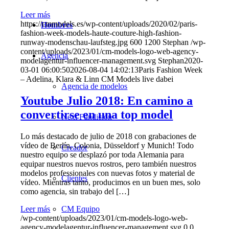
Leer más
https://cmmodels.es/wp-content/uploads/2020/02/paris-
Hombres
fashion-week-models-haute-couture-high-fashion-
runway-modenschau-laufsteg.jpg
600
1200
Stephan
/wp-
content/uploads/2023/01/cm-models-logo-web-agency-
Agencia
modelagentur-influencer-management.svg
Stephan
2020-
03-01 06:00:50
2026-08-04 14:02:13
Paris Fashion Week
– Adelina, Klara & Linn CM Models live dabei
Agencia de modelos
Youtube Julio 2018: En camino a
convertirse en una top model
Next Fundición
Lo más destacado de julio de 2018 con grabaciones de
vídeo de Berlín, Colonia, Düsseldorf y Munich! Todo
Creador
nuestro equipo se desplazó por toda Alemania para
equipar nuestros nuevos rostros, pero también nuestros
modelos professionales con nuevas fotos y material de
Clientes
vídeo. Mientras tanto, producimos en un buen mes, solo
como agencia, sin trabajo del […]
CM Equipo
Leer más
/wp-content/uploads/2023/01/cm-models-logo-web-
agency-modelagentur-influencer-management.svg
0
0