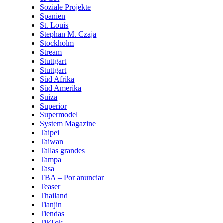
Soziale Projekte
Spanien
St. Louis
Stephan M. Czaja
Stockholm
Stream
Stuttgart
Stuttgart
Süd Afrika
Süd Amerika
Suiza
Superior
Supermodel
System Magazine
Taipei
Taiwan
Tallas grandes
Tampa
Tasa
TBA – Por anunciar
Teaser
Thailand
Tianjin
Tiendas
TikTok