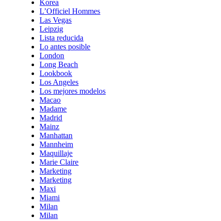
Korea
L’Officiel Hommes
Las Vegas
Leipzig
Lista reducida
Lo antes posible
London
Long Beach
Lookbook
Los Angeles
Los mejores modelos
Macao
Madame
Madrid
Mainz
Manhattan
Mannheim
Maquillaje
Marie Claire
Marketing
Marketing
Maxi
Miami
Milan
Milan