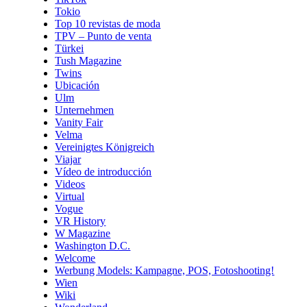
Tokio
Top 10 revistas de moda
TPV – Punto de venta
Türkei
Tush Magazine
Twins
Ubicación
Ulm
Unternehmen
Vanity Fair
Velma
Vereinigtes Königreich
Viajar
Vídeo de introducción
Videos
Virtual
Vogue
VR History
W Magazine
Washington D.C.
Welcome
Werbung Models: Kampagne, POS, Fotoshooting!
Wien
Wiki