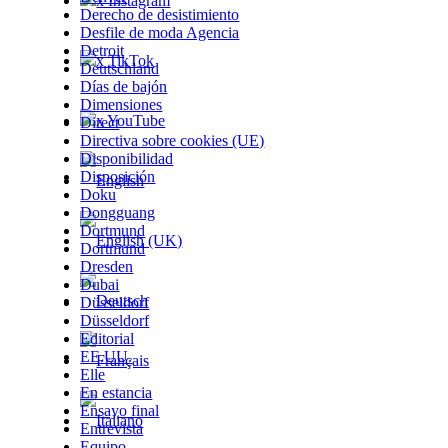
x Instagram
Derecho de desistimiento
Desfile de moda Agencia
Detroit
x TikTok
Deutschland
Días de bajón
Dimensiones
x YouTube
Direct
Directiva sobre cookies (UE)
Disponibilidad
Disposición
Doku
Dongguang
Dortmund
Dortmund
Dresden
Dubai
Düsseldorf
Düsseldorf
Editorial
EE.UU.
Elle
En estancia
Ensayo final
Entrevista
Equipo