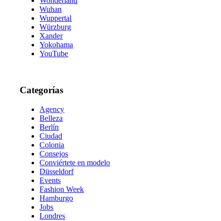
Wonderland
Wuhan
Wuppertal
Würzburg
Xander
Yokohama
YouTube
Categorías
Agency
Belleza
Berlín
Ciudad
Colonia
Consejos
Conviértete en modelo
Düsseldorf
Events
Fashion Week
Hamburgo
Jobs
Londres