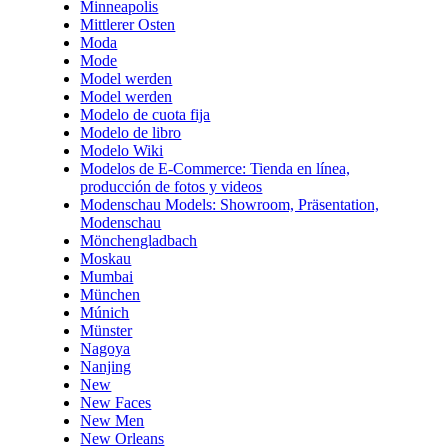
Minneapolis
Mittlerer Osten
Moda
Mode
Model werden
Model werden
Modelo de cuota fija
Modelo de libro
Modelo Wiki
Modelos de E-Commerce: Tienda en línea,
producción de fotos y videos
Modenschau Models: Showroom, Präsentation,
Modenschau
Mönchengladbach
Moskau
Mumbai
München
Múnich
Münster
Nagoya
Nanjing
New
New Faces
New Men
New Orleans