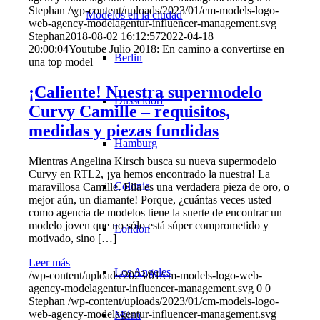
Stephan
/wp-content/uploads/2023/01/cm-models-logo-
Modelos en la ciudad
web-agency-modelagentur-influencer-management.svg
Stephan
2018-08-02 16:12:57
2022-04-18
20:00:04
Youtube Julio 2018: En camino a convertirse en
Berlin
una top model
¡Caliente! Nuestra supermodelo
Düsseldorf
Curvy Camille – requisitos,
medidas y piezas fundidas
Hamburg
Mientras Angelina Kirsch busca su nueva supermodelo
Curvy en RTL2, ¡ya hemos encontrado la nuestra! La
Colonia
maravillosa Camille. Ella es una verdadera pieza de oro, o
mejor aún, un diamante! Porque, ¿cuántas veces usted
como agencia de modelos tiene la suerte de encontrar un
modelo joven que no sólo está súper comprometido y
London
motivado, sino […]
Leer más
Los Angeles
/wp-content/uploads/2023/01/cm-models-logo-web-
agency-modelagentur-influencer-management.svg
0
0
Stephan
/wp-content/uploads/2023/01/cm-models-logo-
web-agency-modelagentur-influencer-management.svg
Milan