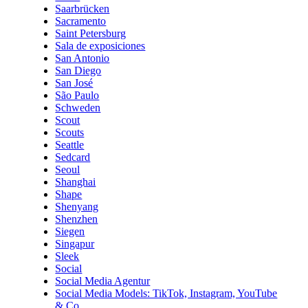
Saarbrücken
Sacramento
Saint Petersburg
Sala de exposiciones
San Antonio
San Diego
San José
São Paulo
Schweden
Scout
Scouts
Seattle
Sedcard
Seoul
Shanghai
Shape
Shenyang
Shenzhen
Siegen
Singapur
Sleek
Social
Social Media Agentur
Social Media Models: TikTok, Instagram, YouTube
& Co.