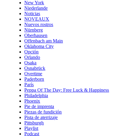
New York
Niederlande
Noticias
NOVEAUX
Nuevos rostros
Nürnberg
Oberhausen
Offenbach am Main
Oklahoma City
Opción
Orlando
Osaka
Osnabrück
Overtime
Paderborn
París
Peppa Of The Day: Free Luck & Happiness
Philadelphia
Phoenix
Pie de imprenta
Piezas de fundición
Pista de aterrizaje
Pittsburgh
Playlist
Podcast