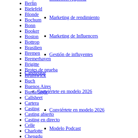
Berlin
Bielefeld
Blonde
Marketing de rendimiento
Bochum
Bonn
Booker
Marketing de Influencers
Boston
Bottrop
Brasilien
Bremen
Gestión de influyentes
Bremerhaven
Brigitte
Brotes de prueba
Candidatar
Brunswick
Buch
Buenos Aires
Conviértete en modelo 2026
Burda Style
Callsheet
Cartera
Casting
Conviértete en modelo 2026
Casting abierto
Casting en directo
Celle
Modelo Podcast
Charlotte
Chengdu