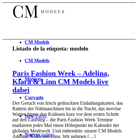
CM
Models
Listado de la etiqueta:
modelo
CM
Models
Paris Fashion Week – Adelina,
Mujeres
Klara & Linn CM Models live
dabei
Curvado
Der Geruch von frisch gedruckten Einladungskarten, das
Rattern der Nähmaschinen bis in die Nacht, das nervöse
Warten hinter den Kulissen kurz vor dem ersten Schritt
New
Faces
auf den Laufsteg – die Paris Fashion Week Termine
markieren jedes Mal einen Höhepunkt im Kalender der
globalen Modewelt. Und mittendrin: unsere CM Models
Nuevos
rostros
Adelina, Klara und Linn. Wir nehmen […]