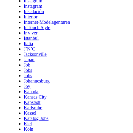
Instagram
Instagram
Instalación
Interior
Internet-Modelagenturen
InTouch Style
Ir y ver
Istanbul
Italia
J’N’C
Jacksonville
Japan
Job
Jobs
Jobs
Johannesburg
Joy
Kanada
Kansas City
Kapstadt
Karlsruhe
Kassel
Katalog-Jobs
Kiel
Köln