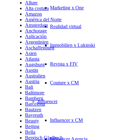
Allure
Marketing x One
Alta costura
Amazon
América del Norte
Amsterdam
Realidad virtual
Anchorage
Aplicación
Argentinien
Immobilien x Lukinski
Aschaffenburg
Asien
Atlanta
Revista x FIV
Augsburg
Austin
Australien
Austria
Couture x CM
Bali
Baltimore
Bamberg
Influencer
Barcelona
Bautzen
Bayreuth
Influencer x CM
Beauty
Beijing
Bella
Bergisch Gladbach
Influencer Agencia