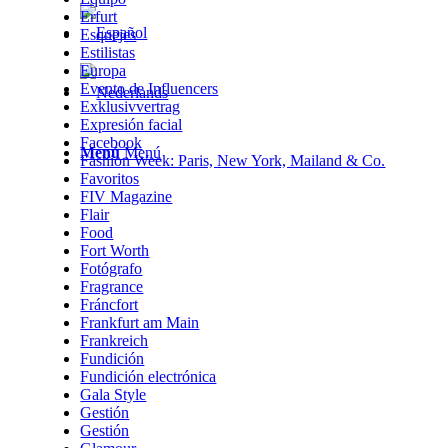
Erfurt
Esquejes
Estilistas
Europa
Evento de Influencers
Exklusivvertrag
Expresión facial
Facebook
Menú
Menú
Fashion Week: Paris, New York, Mailand & Co.
Favoritos
FIV Magazine
Flair
Food
Fort Worth
Fotógrafo
Fragrance
Fráncfort
Frankfurt am Main
Frankreich
Fundición
Fundición electrónica
Gala Style
Gestión
Gestión