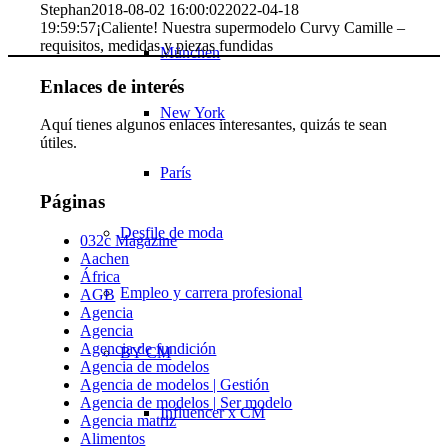
Stephan
2018-08-02 16:00:02
2022-04-18
19:59:57
¡Caliente! Nuestra supermodelo Curvy Camille –
requisitos, medidas y piezas fundidas
München
Enlaces de interés
New York
Aquí tienes algunos enlaces interesantes, quizás te sean
útiles.
París
Páginas
Desfile de moda
032c Magazine
Aachen
África
Empleo y carrera profesional
AGB
Agencia
Agencia
Agencia de fundición
BY CM
Agencia de modelos
Agencia de modelos | Gestión
Agencia de modelos | Ser modelo
Influencer x CM
Agencia matriz
Alimentos