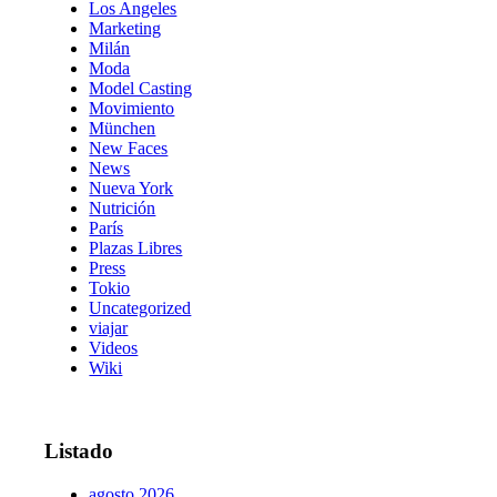
Los Angeles
Marketing
Milán
Moda
Model Casting
Movimiento
München
New Faces
News
Nueva York
Nutrición
París
Plazas Libres
Press
Tokio
Uncategorized
viajar
Videos
Wiki
Listado
agosto 2026