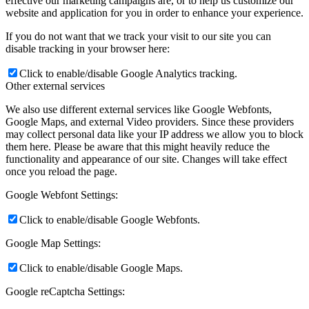
effective our marketing campaigns are, or to help us customize our
website and application for you in order to enhance your experience.
If you do not want that we track your visit to our site you can
disable tracking in your browser here:
Click to enable/disable Google Analytics tracking.
Other external services
We also use different external services like Google Webfonts,
Google Maps, and external Video providers. Since these providers
may collect personal data like your IP address we allow you to block
them here. Please be aware that this might heavily reduce the
functionality and appearance of our site. Changes will take effect
once you reload the page.
Google Webfont Settings:
Click to enable/disable Google Webfonts.
Google Map Settings:
Click to enable/disable Google Maps.
Google reCaptcha Settings: