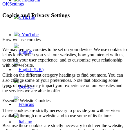
OK
Settings
Cookie and Privacy Settings
x TikTok
x YouTube
How we use cookies
We may request cookies to be set on your device. We use cookies to
let us know when you visit our websites, how you interact with us,
to enrich your user experience, and to customize your relationship
with our website.
Click on the different category headings to find out more. You can
also change some of your preferences. Note that blocking some
types of cookies may impact your experience on our websites and
the services we are able to offer.
Essential Website Cookies
These cookies are strictly necessary to provide you with services
available through our website and to use some of its features.
Because these cookies are strictly necessary to deliver the website,