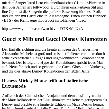
mit dem Sänger Jared Leto ein amerikanisches Glamour-Pärchen in
den 60er Jahren in Hollywood. Durch ihren einzigartigen Stil und
ihre Optik ist die Sängerin die perfekte Besetzung für diese Rolle
und kreierte mit Gucci eine tolle Kampagne. Einen kleinen Einblick
«BTS» der Kampagne gibt Gucci im folgenden Video.
https://www.youtube.com/watch?v=r-DTKzMqUxA
Gucci x Mlb und Gucci Disney Klamotten
Der Einfallsreichtum und die kreativen Ideen des Chefdesigner
Alessandro Michele ist groß und so ist der Italiener vor allem durch
seine exzentrischen Designs und ungewöhnlichen Kollaborationen
bekannt. Der Erfolg und Hype der Kollektionen spricht jedes Mal
aufs Neue für sich und so gehörten die Gucci Ghost-, die Yankees-,
und die diesjährige Disney Kollektionen der letzten Jahre.
Disneys Mickey Mouse trifft auf italienische
Luxusmode
Anlässlich des Chinesischen Neujahrs und dem diesjährigen Jahr
der Maus kollaborierte der Luxuskonzern mit keinem geringerem als
Disney und brachte eine limitierte Edition im Maus-Design heraus.
Im Mittelpunkt steht dabei die Disney Kultfigur Mickey Mouse, die