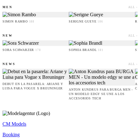
MEN
ALL ›
SIMON RAMBO
SERIGNE GUEYE
RU
188
186
NEW
ALL ›
SORA SCHWARZER
SOPHIA BRANDL
SE
178
181
NEWS
ALL ›
DEBUT EN LA PASARELA: ARIANE Y
AM
LUISA PARA VOGUE X BREUNINGER
CO
ANTON KUNDRUS PARA BURGA MEN -
UN MODELO EDGY SE UNE A LOS
ACCESORIOS TECH
CM Models
Booking