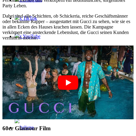
Persönlichkeiten und verkörpern ein hedonistisches, sorgenloses
Party Leben.
Dabei sind alle Schichten, ob Schickeria, reiche Geschäftsmänner
x TikTok
oder bekannte Rapper – ausgestattet mit Gucci zu sehen, wie sie es
in allen Ecken des Hauses krachen lassen. Die Kampagne
verkörpert eine ansteckende Lebenslust, die Gucci seinen Kunden
x YouTube
vermitteln möchte.
60er Glamour Film