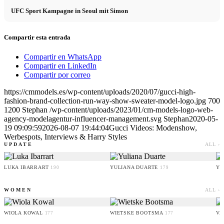
UFC Sport Kampagne in Seoul mit Simon
Compartir esta entrada
Compartir en WhatsApp
Compartir en LinkedIn
Compartir por correo
https://cmmodels.es/wp-content/uploads/2020/07/gucci-high-
fashion-brand-collection-run-way-show-sweater-model-logo.jpg
700
1200
Stephan
/wp-content/uploads/2023/01/cm-models-logo-web-
agency-modelagentur-influencer-management.svg
Stephan
2020-05-
19 09:09:59
2026-08-07 19:44:04
Gucci Videos: Modenshow,
Werbespots, Interviews & Harry Styles
UPDATE
ALL ›
LUKA IBARRART
YULIANA DUARTE
YO
190
179
WOMEN
ALL ›
WIOLA KOWAL
WIETSKE BOOTSMA
VA
177
177