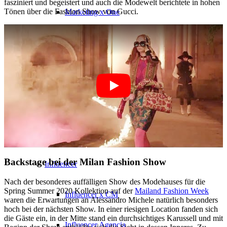
fasziniert und begeistert und auch die Modewelt berichtete in hohen
Tönen über die Fashion Show von Gucci.
Marketing x One
Realidad virtual
Immobilien x Lukinski
Revista x FIV
Couture x CM
Backstage bei der Milan Fashion Show
Influencer
Nach der besonderes auffälligen Show des Modehauses für die
Spring Summer 2020 Kollektion auf der
Mailand Fashion Week
Influencer x CM
waren die Erwartungen an Alessandro Michele natürlich besonders
hoch bei der nächsten Show. In einer riesigen Location fanden sich
die Gäste ein, in der Mitte stand ein durchsichtiges Karussell und mit
Influencer Agencia