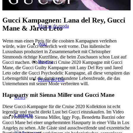
Fashion Weeks
Gucci Kampagnen: Lana del Rey, Gucci
Marcas de moda
Mane & Jared Leto
Wenn man einen Preis für die coolsten Kampagnen verleihen
Wiki
würde, wäre Gucci sicherlich weit vorne. Das italienische
Luxushaus produziert in Zusammenarbeit mit Christopher
Simmonds richtige Kurzfilme, die beim Zuschauen schon Lust auf
Reserva
Gucci machen. Ob die Gucci Cruise 2020 Kampagne mit Gucci
Mane, die Gucci Guilty Kampagne mit Lany Del Rey und Jared
Leto oder die Gucci Psychodelic Kampagne, all diese verspüren das
Lebensgefühl und die damit verbundene Lebensfreude, die das
Peppa del Día
Unternehmen mit seiner Mode verbreiten will.
Hausparty mit Sienna Miller und Gucci Mane
News
Diese Gucci-Kampagne für die Cruise 2020 Kollektion ist echt
legendär und macht direkt Lust bei Gucci einzukaufen. Im Video
Contacto
sind Promis, wie Sienna Miller, Iggy Pop, Benedetta Barzini oder
Gucci Mane bei einer ungehemmten Hausparty in einer Villa in Los
Angeles zu sehen. Alle Gäste sind ausschweifende und exzentrische
x Instagram