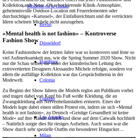
Kollektion aufs Neue. Ob schockierende Klinik-Atmosphäre,
Modelos en la ciudad
geheimnisvolle Outdoor-Location mit Feuerelementen oder
durchsichtiges «Karussel», der Einfallsreichtum und die verrückten
Ideen scheinen Michele nicht auszugehen.
Berlin
«Mental health is not fashion» – Kontroverse
Fashion Show
Düsseldorf
Keine Fashionshow der letzten Jahre war so kontrovers und löste so
viel Aufmerksamkeit aus, wie die Spring Summer 2020 Show. Nicht
Hamburg
nur die Schau selber, die unter der künstlerischen Leitung des
extrovertierten Designers Alessandro Michele erfolgte, sondern vor
allem die auffällige Kollektion war das Gesprächsthema in der
Colonia
Modewelt.
Zu Beginn der Show fahren die Models reglos am Publikum vorbei
und tragen dabei von Kopf bis Fuß weiße Kleidung, die an
London
Zwangskleidung aus Nervenheilanstalten erinnern. Eines der
Models legte dabei einen stillen Protest ein, indem sie sich «Mental
health is not fashion», zu Deutsch «Geistige Gesundheit ist keine
Los Angeles
Mode» auf ihre Hände schrieb und diese auf dem Catwalk hochhielt
– Natürlich sorgte dies für riesiges Aufsehen. Auch sonst war die
Show durch sehr spezielle Outfits ein besonderer Hingucker…
Milan