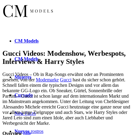
CM
Models
Gucci Videos: Modenshow, Werbespots,
CM
Models
Interviews & Harry Styles
Gucci Videos – Ob in Rap-Songs erwähnt oder an Prominenten
Mujeres
gesehen, von der
Modemarke
Gucci
hast du sicher schon gehört.
Schnell fallen einem die typischen Designs und vor allem das
bekannte GG-Logo ein. Ob Sneaker, Gürtel, Sonnenbrille oder
Curvado
Parfüm – Gucci ist schon lange auf dem internationalen Markt und
im Mainstream angekommen. Unter der Leitung von Chefdesigner
Alessandro Michele erreicht Gucci heutzutage eine ganze neue und
vor allem junge Zielgruppe und auch Stars, wie Harry Styles oder
New
Faces
Jared Leto sind zum einen Idole, aber auch Liebhaber und
Werbegesicht der Marke.
Nuevos
rostros
Overview
hide