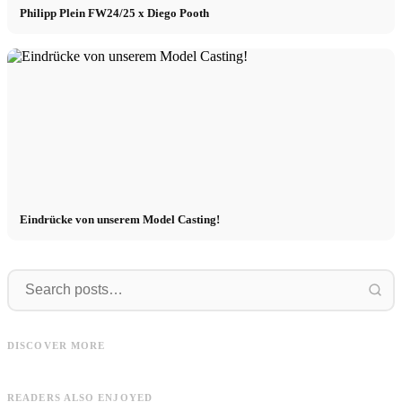
Philipp Plein FW24/25 x Diego Pooth
Eindrücke von unserem Model Casting!
Unglaublicher
Artur
Unglaublicher Job! Anusha x Karo
DISCOVER MORE
Kauer
Artur in 8 Outfits von About You
c
READERS ALSO ENJOYED