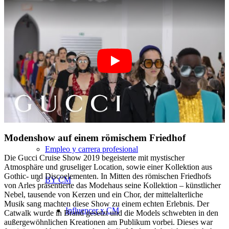
München
New York
París
Desfile de moda
Modenshow auf einem römischem Friedhof
Empleo y carrera profesional
Die Gucci Cruise Show 2019 begeisterte mit mystischer
Atmosphäre und gruseliger Location, sowie einer Kollektion aus
Gothic- und Discoelementen. In Mitten des römischen Friedhofs
BY CM
von Arles präsentierte das Modehaus seine Kollektion – künstlicher
Nebel, tausende von Kerzen und ein Chor, der mittelalterliche
Musik sang machten diese Show zu einem echten Erlebnis. Der
Influencer x CM
Catwalk wurde in Brand gesetzt und die Models schwebten in den
außergewöhnlichen Kreationen am Publikum vorbei. Dieses war