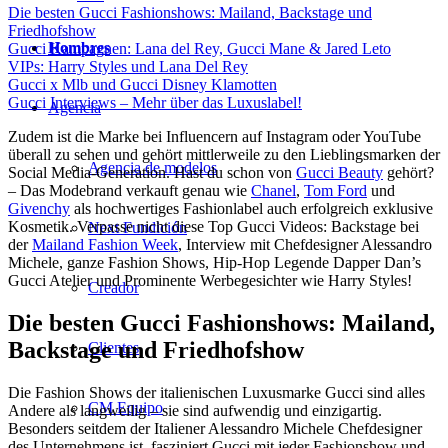
Die besten Gucci Fashionshows: Mailand, Backstage und
Friedhofshow
Hombres
Gucci Kampagnen: Lana del Rey, Gucci Mane & Jared Leto
VIPs: Harry Styles und Lana Del Rey
Gucci x Mlb und Gucci Disney Klamotten
Gucci Interviews – Mehr über das Luxuslabel!
Agencia
Zudem ist die Marke bei Influencern auf Instagram oder YouTube
überall zu sehen und gehört mittlerweile zu den Lieblingsmarken der
Agencia de modelos
Social Media-Generation. Hast du schon von
Gucci Beauty
gehört?
– Das Modebrand verkauft genau wie
Chanel
,
Tom Ford
und
Givenchy
als hochwertiges Fashionlabel auch erfolgreich exklusive
Kosmetik. Verpasse nicht diese Top Gucci Videos: Backstage bei
Next Fundición
der
Mailand Fashion Week
, Interview mit Chefdesigner Alessandro
Michele, ganze Fashion Shows, Hip-Hop Legende Dapper Dan’s
Gucci Atelier und Prominente Werbegesichter wie Harry Styles!
Creador
Die besten Gucci Fashionshows: Mailand,
Backstage und Friedhofshow
Clientes
Die Fashion Shows der italienischen Luxusmarke Gucci sind alles
CM Equipo
Andere als langweilig – sie sind aufwendig und einzigartig.
Besonders seitdem der Italiener Alessandro Michele Chefdesigner
des Unternehmens ist, fasziniert Gucci mit jeder Fashionshow und