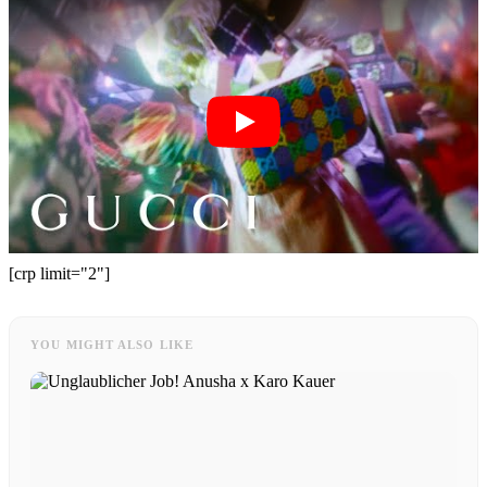
[crp limit="2"]
YOU MIGHT ALSO LIKE