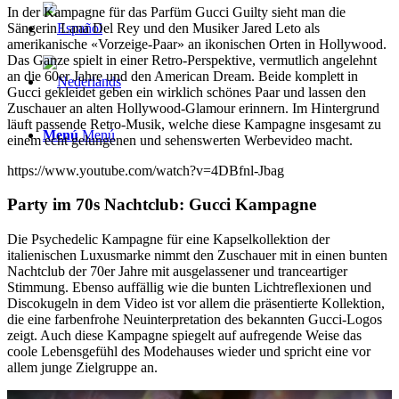
In der Kampagne für das Parfüm Gucci Guilty sieht man die
Sängerin Lana Del Rey und den Musiker Jared Leto als
amerikanische «Vorzeige-Paar» an ikonischen Orten in Hollywood.
Das Ganze spielt in einer Retro-Perspektive, vermutlich angelehnt
an die 60er Jahre und den American Dream. Beide komplett in
Gucci gekleidet geben ein wirklich schönes Paar und lassen den
Zuschauer an alten Hollywood-Glamour erinnern. Im Hintergrund
läuft passende Retro-Musik, welche diese Kampagne insgesamt zu
Menú
Menú
einem echt gelungenen und sehenswerten Werbevideo macht.
https://www.youtube.com/watch?v=4DBfnl-Jbag
Party im 70s Nachtclub: Gucci Kampagne
Die Psychedelic Kampagne für eine Kapselkollektion der
italienischen Luxusmarke nimmt den Zuschauer mit in einen bunten
Nachtclub der 70er Jahre mit ausgelassener und tranceartiger
Stimmung. Ebenso auffällig wie die bunten Lichtreflexionen und
Discokugeln in dem Video ist vor allem die präsentierte Kollektion,
die eine farbenfrohe Neuinterpretation des bekannten Gucci-Logos
zeigt. Auch diese Kampagne spiegelt auf aufregende Weise das
coole Lebensgefühl des Modehauses wieder und spricht eine vor
allem junge Zielgruppe an.