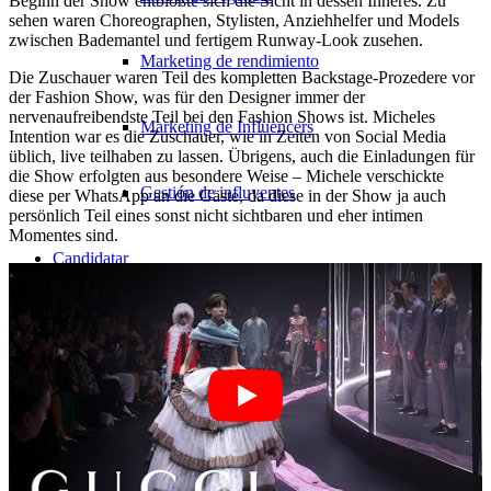
Beginn der Show entblößte sich die Sicht in dessen Inneres. Zu
sehen waren Choreographen, Stylisten, Anziehhelfer und Models
zwischen Bademantel und fertigem Runway-Look zusehen.
Marketing de rendimiento
Die Zuschauer waren Teil des kompletten Backstage-Prozedere vor
der Fashion Show, was für den Designer immer der
nervenaufreibendste Teil bei den Fashion Shows ist. Micheles
Marketing de Influencers
Intention war es die Zuschauer, wie in Zeiten von Social Media
üblich, live teilhaben zu lassen. Übrigens, auch die Einladungen für
die Show erfolgten aus besondere Weise – Michele verschickte
Gestión de influyentes
diese per WhatsApp an die Gäste, da diese in der Show ja auch
persönlich Teil eines sonst nicht sichtbaren und eher intimen
Momentes sind.
Candidatar
Conviértete en modelo 2026
Conviértete en modelo 2026
Modelo Podcast