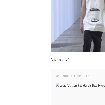
[crp limit="2"]
YOU MIGHT ALSO LIKE