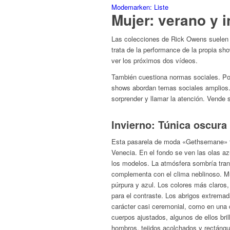
Modemarken: Liste
Mujer: verano y 
Las colecciones de Rick Owens suelen s
trata de la performance de la propia sh
ver los próximos dos vídeos.
También cuestiona normas sociales. Por
shows abordan temas sociales amplios. E
sorprender y llamar la atención. Vende 
Invierno: Túnica oscura
Esta pasarela de moda «Gethsemane» tuv
Venecia. En el fondo se ven las olas a
los modelos. La atmósfera sombría tra
complementa con el clima neblinoso. M
púrpura y azul. Los colores más claros,
para el contraste. Los abrigos extremad
carácter casi ceremonial, como en una 
cuerpos ajustados, algunos de ellos bril
hombros, tejidos acolchados y rectángul