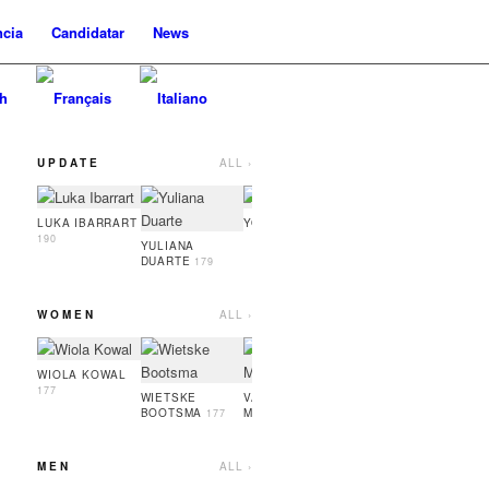
cia
Candidatar
News
UPDATE
ALL ›
YASMIN ZITMAN
OLE 
174
LUKA IBARRART
YOO HARU
186
190
YULIANA
DUARTE
179
WOMEN
ALL ›
VALERIA
SYLWI
KABLUKA
180
181
WIOLA KOWAL
177
WIETSKE
VALERIIA
BOOTSMA
MOLYBOHA
177
180
MEN
ALL ›