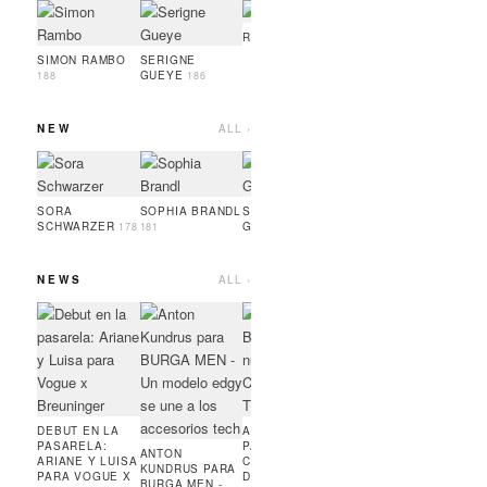
OSAYI TURAY
NOAH
LEEU
189
RUFUS ROTH
189
SIMON RAMBO
SERIGNE
GUEYE
188
186
NEW
ALL ›
OSAYI TURAY
LINA
HESP
189
SORA
SOPHIA BRANDL
SERIGNE
SCHWARZER
GUEYE
178
181
186
NEWS
ALL ›
ARTUR RITTER
ANTO
PARA ADIDAS
KUND
RUNNING X
ENFIN
COURIR -
EDGE 
MODELO EN
MINIM
PARÍS
SE
ENCU
CON L
DEBUT EN LA
AMIE BANGURA
DE AL
PASARELA:
PARA LA NUEVA
ANTON
RENDI
ARIANE Y LUISA
CONTRASTLINE
KUNDRUS PARA
PARA VOGUE X
DE TEVEO
BURGA MEN -