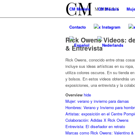
CM
Models
CM
Models
Muje
Contacto
x Instagram
Rick Owens Videos: des
& Entrevista
Rick Owens, conocido entre otras cosa
incluye sus ideas artísticas en su ropa,
utiliza colores oscuros. En su tienda e
y bolsos. En estos videos obtendrás un
exposiciones, una entrevista y la colab
Overview
hide
Mujer: verano y invierno para damas
Hombres: Verano y Invierno para homb
Artistas: exposición en el Centre Pomp
Colaboración: Adidas X Rick Owens
Entrevista: El diseñador en retrato
Marcas como Rick Owens: Valentino & 