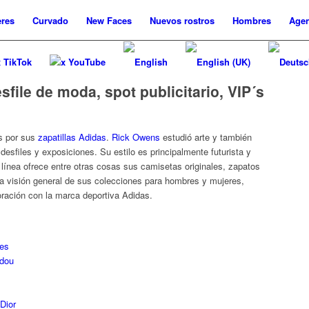
res
Curvado
New
Faces
Nuevos
rostros
Hombres
Agen
x TikTok
x YouTube
file de moda, spot publicitario, VIP´s
s por sus
zapatillas Adidas
.
Rick Owens
estudió arte y también
 desfiles y exposiciones. Su estilo es principalmente futurista y
n línea ofrece entre otras cosas sus camisetas originales, zapatos
a visión general de sus colecciones para hombres y mujeres,
oración con la marca deportiva Adidas.
res
idou
Dior