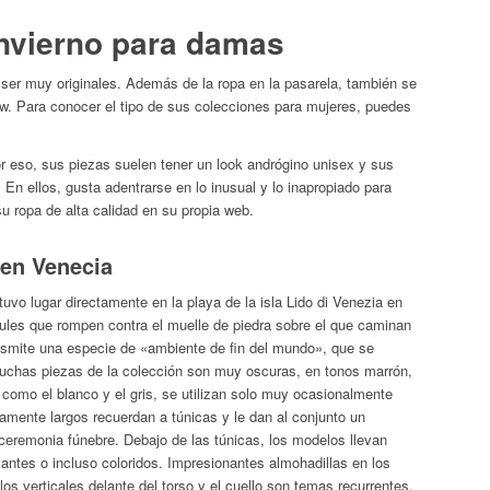
invierno para damas
er muy originales. Además de la ropa en la pasarela, también se
ow. Para conocer el tipo de sus colecciones para mujeres, puedes
 eso, sus piezas suelen tener un look andrógino unisex y sus
n ellos, gusta adentrarse en lo inusual y lo inapropiado para
su ropa de alta calidad en su propia web.
 en Venecia
o lugar directamente en la playa de la isla Lido di Venezia en
zules que rompen contra el muelle de piedra sobre el que caminan
nsmite una especie de «ambiente de fin del mundo», que se
uchas piezas de la colección son muy oscuras, en tonos marrón,
 como el blanco y el gris, se utilizan solo muy ocasionalmente
amente largos recuerdan a túnicas y le dan al conjunto un
ceremonia fúnebre. Debajo de las túnicas, los modelos llevan
lantes o incluso coloridos. Impresionantes almohadillas en los
os verticales delante del torso y el cuello son temas recurrentes.