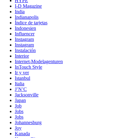
HYPE
I-D Magazine
India
Indianapolis
Índice de tarjetas
Indonesien
Influencer
Instagram
Instagram
Instalación
Interior
Internet-Modelagenturen
InTouch Style
Ir y ver
Istanbul
Italia
J’N’C
Jacksonville
Japan
Job
Jobs
Jobs
Johannesburg
Joy
Kanada