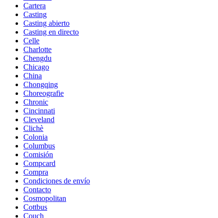
Cartera
Casting
Casting abierto
Casting en directo
Celle
Charlotte
Chengdu
Chicago
China
Chongqing
Choreografie
Chronic
Cincinnati
Cleveland
Clichè
Colonia
Columbus
Comisión
Compcard
Compra
Condiciones de envío
Contacto
Cosmopolitan
Cottbus
Couch