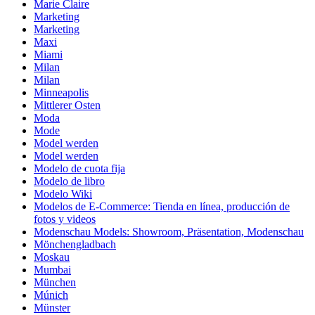
Marie Claire
Marketing
Marketing
Maxi
Miami
Milan
Milan
Minneapolis
Mittlerer Osten
Moda
Mode
Model werden
Model werden
Modelo de cuota fija
Modelo de libro
Modelo Wiki
Modelos de E-Commerce: Tienda en línea, producción de
fotos y videos
Modenschau Models: Showroom, Präsentation, Modenschau
Mönchengladbach
Moskau
Mumbai
München
Múnich
Münster