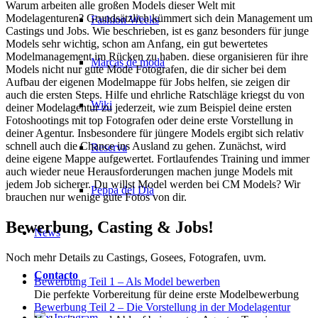
Warum arbeiten alle großen Models dieser Welt mit
Modelagenturen? Grundsätzlich kümmert sich dein Management um
Fashion Weeks
Castings und Jobs. Wie beschrieben, ist es ganz besonders für junge
Models sehr wichtig, schon am Anfang, ein gut bewertetes
Modelmanagement im Rücken zu haben. diese organisieren für ihre
Marcas de moda
Models nicht nur gute Mode Fotografen, die dir sicher bei dem
Aufbau der eigenen Modelmappe für Jobs helfen, sie zeigen dir
auch die ersten Steps. Hilfe und ehrliche Ratschläge kriegst du von
Wiki
deiner Modelagentur zu jederzeit, wie zum Beispiel deine ersten
Fotoshootings mit top Fotografen oder deine erste Vorstellung in
deiner Agentur. Insbesondere für jüngere Models ergibt sich relativ
schnell auch die Chance ins Ausland zu gehen. Zunächst, wird
Reserva
deine eigene Mappe aufgewertet. Fortlaufendes Training und immer
auch wieder neue Herausforderungen machen junge Models mit
jedem Job sicherer. Du willst Model werden bei CM Models? Wir
Peppa del Día
brauchen nur wenige gute Fotos von dir.
Bewerbung, Casting & Jobs!
News
Noch mehr Details zu Castings, Gosees, Fotografen, uvm.
Contacto
Bewerbung Teil 1 – Als Model bewerben
Die perfekte Vorbereitung für deine erste Modelbewerbung
Bewerbung Teil 2 – Die Vorstellung in der Modelagentur
x Instagram