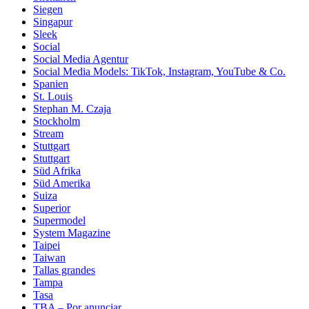
Siegen
Singapur
Sleek
Social
Social Media Agentur
Social Media Models: TikTok, Instagram, YouTube & Co.
Spanien
St. Louis
Stephan M. Czaja
Stockholm
Stream
Stuttgart
Stuttgart
Süd Afrika
Süd Amerika
Suiza
Superior
Supermodel
System Magazine
Taipei
Taiwan
Tallas grandes
Tampa
Tasa
TBA – Por anunciar