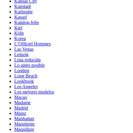
Kansas City
Kapstadt
Karlsruhe
Kassel
Katalog-Jobs
Kiel
Köln
Korea
L’Officiel Hommes
Las Vegas
Leipzig
Lista reducida
Lo antes posible
London
Long Beach
Lookbook
Los Angeles
Los mejores modelos
Macao
Madame
Madrid
Mainz
Manhattan
Mannheim
Maquillaje