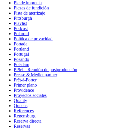
Pie de imprenta
Piezas de fundición
Pista de aterrizaje
Pittsburgh
Playlist
Podcast
Polaroid
Política de privacidad
Portada
Portland
Portugal
Posando
Potsdam
PPM – Reunión de postproducción
Presse & Medienpartner
Prêt-à-Porter
Primer plano
Providence
Proyectos sociales
Quality
Queens
References
Regensburg
Reserva directa
Reservas