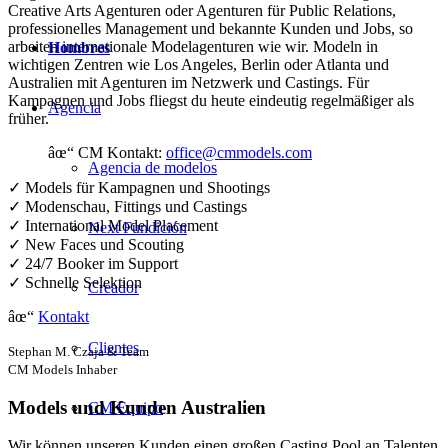
Creative Arts Agenturen oder Agenturen für Public Relations,
professionelles Management und bekannte Kunden und Jobs, so
arbeiten internationale Modelagenturen wie wir. Modeln in
Hombres
wichtigen Zentren wie Los Angeles, Berlin oder Atlanta und
Australien mit Agenturen im Netzwerk und Castings. Für
Kampagnen und Jobs fliegst du heute eindeutig regelmäßiger als
Agencia
früher.
âœ“ CM Kontakt:
office@cmmodels.com
Agencia de modelos
✓ Models für Kampagnen und Shootings
✓ Modenschau, Fittings und Castings
✓ International Model Placement
Next Fundición
✓ New Faces und Scouting
✓ 24/7 Booker im Support
✓ Schnelle Selektion
Creador
âœ“
Kontakt
Clientes
Stephan M. Czaja & Team
CM Models Inhaber
Models und Kunden Australien
CM Equipo
Wir können unseren Kunden einen großen Casting Pool an Talenten