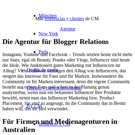
München
Más
referencias y clientes
de CM.
Agentur
New York
Die Agentur für Blogger Relations
París
Instagram, Youtube und Facebook – Trends setzten heute nicht mehr
nur Stars, egal ob Beauty, Pranks oder Vlogs, Influencer sind heute
die Idole. Wie funktioniert gutes Marketing mit Influencern im
Desfile de moda
Alltag? Viele Follower verfolgen den Alltag von Influencern, das
steigert das Interesse für Fans und für Marken. Insbesondere die
Community ist für Marken interessant, denn die eigene Community
besteht aus echten Fans und schon in der Planung genau
Empleo y carrera profesional
analysierbar, wenn nun ein bekannter Influencer Ihre Produkte
bewirbt, nennt man das Influencer Marketing bzw. Product
Placement. Sie sind so angesagt, da die Community das in Besitz
BY CM
haben will, das ihr Idol verwendet.
Für Firmen und Medienagenturen in
Influencer x CM
Australien