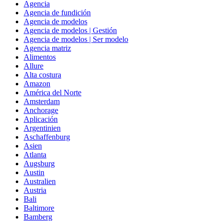
Agencia
Agencia de fundición
Agencia de modelos
Agencia de modelos | Gestión
Agencia de modelos | Ser modelo
Agencia matriz
Alimentos
Allure
Alta costura
Amazon
América del Norte
Amsterdam
Anchorage
Aplicación
Argentinien
Aschaffenburg
Asien
Atlanta
Augsburg
Austin
Australien
Austria
Bali
Baltimore
Bamberg