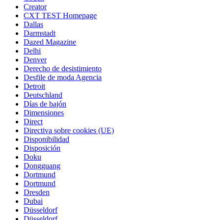
Creator
CXT TEST Homepage
Dallas
Darmstadt
Dazed Magazine
Delhi
Denver
Derecho de desistimiento
Desfile de moda Agencia
Detroit
Deutschland
Días de bajón
Dimensiones
Direct
Directiva sobre cookies (UE)
Disponibilidad
Disposición
Doku
Dongguang
Dortmund
Dortmund
Dresden
Dubai
Düsseldorf
Düsseldorf