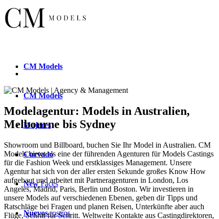
CM
Models
CM
Models
Modelagentur: Models in Australien,
Melbourne bis Sydney
Mujeres
Showroom und Billboard, buchen Sie Ihr Model in Australien. CM
Models bietet als eine der führenden Agenturen für Models Castings
Curvado
für die Fashion Week und erstklassiges Management. Unsere
Agentur hat sich von der aller ersten Sekunde großes Know How
aufgebaut und arbeitet mit Partneragenturen in London, Los
New
Faces
Angeles, Madrid, Paris, Berlin und Boston. Wir investieren in
unsere Models auf verschiedenen Ebenen, geben dir Tipps und
Ratschläge bei Fragen und planen Reisen, Unterkünfte aber auch
Nuevos
rostros
Flüge, Schritt für Schritt. Weltweite Kontakte aus Castingdirektoren,