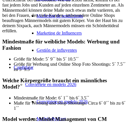
fast jedem Jobs und Kunden auf jeden einzelnen Zentimeter an. Als
Männermodel können deine Maße noch etwas mehr variieren, als
bei den Frauen, den viele Kunden, insbesondere Online Shops
Marketing de rendimiento
beauftragen Männermodels mit gutem Körper. Von der Haut bis zu
deinem Sixpack, auch Männermodels müssen ein Schönheitideal
erfüllen.
Marketing de Influencers
Mindestmaße für weibliche Models: Werbung und
Fashion
Gestión de influyentes
Größe für Mode: 5´ 9´´ bis 5´ 10.5´´
Größe für Werbung und Online Shop Foto Shootings: 5´ 7.5´´
Candidatar
zu 5´ 9.5´´
Welche Körpergröße braucht ein männliches
Conviértete en modelo 2026
Model?
Mindestmaße für Mode: 6´ 1´´ bis 6´ 3.5´´
Conviértete en modelo 2026
Maße für Werbung und Shop Shootings: Circa 6´ 0´´ bis zu 6´
1´´
Model werden: Model Management von CM
Modelo Podcast