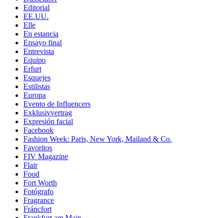
Editorial
EE.UU.
Elle
En estancia
Ensayo final
Entrevista
Equipo
Erfurt
Esquejes
Estilistas
Europa
Evento de Influencers
Exklusivvertrag
Expresión facial
Facebook
Fashion Week: Paris, New York, Mailand & Co.
Favoritos
FIV Magazine
Flair
Food
Fort Worth
Fotógrafo
Fragrance
Fráncfort
Frankfurt am Main