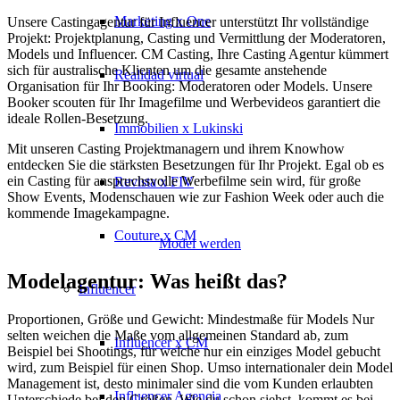
Marketing x One
Unsere Castingagentur für Influencer unterstützt Ihr vollständige
Projekt: Projektplanung, Casting und Vermittlung der Moderatoren,
Models und Influencer. CM Casting, Ihre Casting Agentur kümmert
sich für australische Klienten um die gesamte anstehende
Realidad virtual
Organisation für Ihr Booking: Moderatoren oder Models. Unsere
Booker scouten für Ihr Imagefilme und Werbevideos garantiert die
ideale Rollen-Besetzung.
Immobilien x Lukinski
Mit unseren Casting Projektmanagern und ihrem Knowhow
entdecken Sie die stärksten Besetzungen für Ihr Projekt. Egal ob es
ein Casting für anspruchsvolle Werbefilme sein wird, für große
Revista x FIV
Show Events, Modenschauen wie zur Fashion Week oder auch die
kommende Imagekampagne.
Couture x CM
Model werden
Modelagentur: Was heißt das?
Influencer
Proportionen, Größe und Gewicht: Mindestmaße für Models Nur
selten weichen die Maße vom allgemeinen Standard ab, zum
Influencer x CM
Beispiel bei Shootings, für welche nur ein einziges Model gebucht
wird, zum Beispiel für einen Shop. Umso internationaler dein Model
Management ist, desto minimaler sind die vom Kunden erlaubten
Influencer Agencia
Unterschiede bei den Größen. Wie du schon siehst, kommt es bei