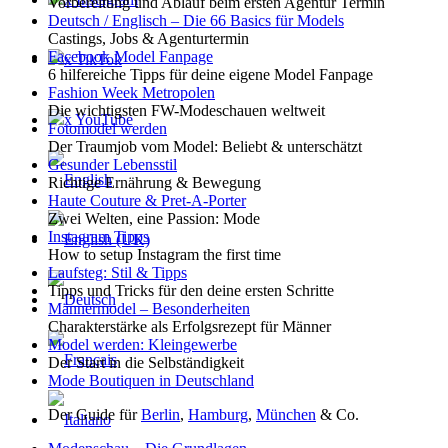
Vorbereitung und Ablauf beim ersten Agentur Termin
Deutsch / Englisch – Die 66 Basics für Models
Castings, Jobs & Agenturtermin
Facebook Model Fanpage
x TikTok
6 hilfereiche Tipps für deine eigene Model Fanpage
Fashion Week Metropolen
Die wichtigsten FW-Modeschauen weltweit
x YouTube
Fotomodel werden
Der Traumjob vom Model: Beliebt & unterschätzt
Gesunder Lebensstil
Richtige Ernährung & Bewegung
Haute Couture & Pret-A-Porter
Zwei Welten, eine Passion: Mode
Instagram Tipps
How to setup Instagram the first time
Laufsteg: Stil & Tipps
Tipps und Tricks für den deine ersten Schritte
Männermodel – Besonderheiten
Charakterstärke als Erfolgsrezept für Männer
Model werden: Kleingewerbe
Der Start in die Selbständigkeit
Mode Boutiquen in Deutschland
Der Guide für
Berlin
,
Hamburg
,
München
& Co.