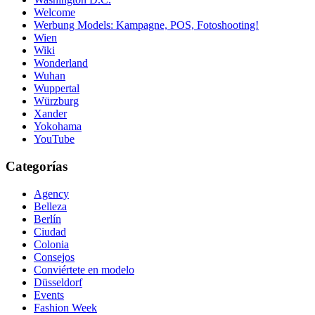
Welcome
Werbung Models: Kampagne, POS, Fotoshooting!
Wien
Wiki
Wonderland
Wuhan
Wuppertal
Würzburg
Xander
Yokohama
YouTube
Categorías
Agency
Belleza
Berlín
Ciudad
Colonia
Consejos
Conviértete en modelo
Düsseldorf
Events
Fashion Week