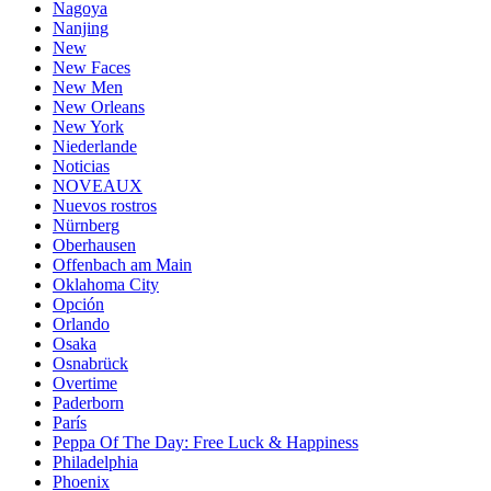
Nagoya
Nanjing
New
New Faces
New Men
New Orleans
New York
Niederlande
Noticias
NOVEAUX
Nuevos rostros
Nürnberg
Oberhausen
Offenbach am Main
Oklahoma City
Opción
Orlando
Osaka
Osnabrück
Overtime
Paderborn
París
Peppa Of The Day: Free Luck & Happiness
Philadelphia
Phoenix