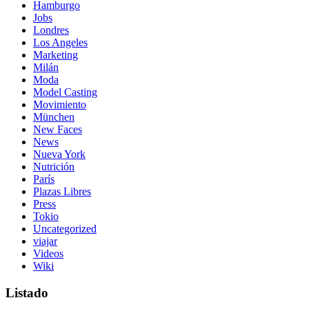
Hamburgo
Jobs
Londres
Los Angeles
Marketing
Milán
Moda
Model Casting
Movimiento
München
New Faces
News
Nueva York
Nutrición
París
Plazas Libres
Press
Tokio
Uncategorized
viajar
Videos
Wiki
Listado