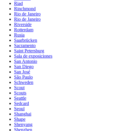
Riad
Rinchmond
Rio de Janeiro
Rio de Janeiro
Riverside
Rotterdam
Rusia
Saarbrücken
Sacramento
Saint Petersburg
Sala de exposiciones
San Antonio
San Diego
San José
São Paulo
Schweden
Scout
Scouts
Seattle
Sedcard
Seoul
Shanghai
Shape
Shenyang
Shenzhen