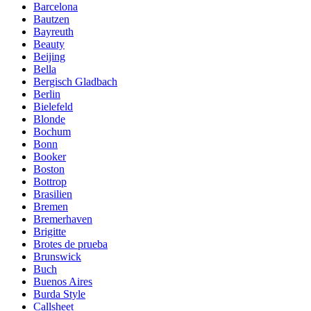
Barcelona
Bautzen
Bayreuth
Beauty
Beijing
Bella
Bergisch Gladbach
Berlin
Bielefeld
Blonde
Bochum
Bonn
Booker
Boston
Bottrop
Brasilien
Bremen
Bremerhaven
Brigitte
Brotes de prueba
Brunswick
Buch
Buenos Aires
Burda Style
Callsheet