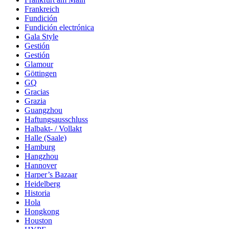
Frankreich
Fundición
Fundición electrónica
Gala Style
Gestión
Gestión
Glamour
Göttingen
GQ
Gracias
Grazia
Guangzhou
Haftungsausschluss
Halbakt- / Vollakt
Halle (Saale)
Hamburg
Hangzhou
Hannover
Harper’s Bazaar
Heidelberg
Historia
Hola
Hongkong
Houston