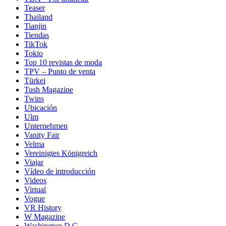
Teaser
Thailand
Tianjin
Tiendas
TikTok
Tokio
Top 10 revistas de moda
TPV – Punto de venta
Türkei
Tush Magazine
Twins
Ubicación
Ulm
Unternehmen
Vanity Fair
Velma
Vereinigtes Königreich
Viajar
Vídeo de introducción
Videos
Virtual
Vogue
VR History
W Magazine
Washington D.C.