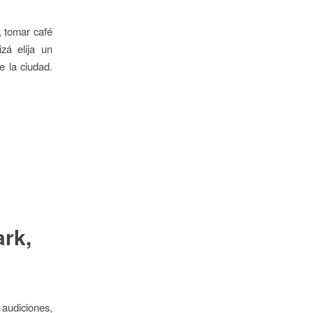
, tomar café
á elija un
e la ciudad.
rk,
audiciones,