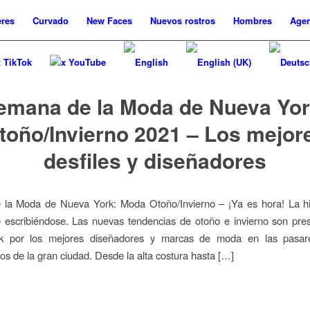
res
Curvado
New
Faces
Nuevos
rostros
Hombres
Agen
x TikTok
x YouTube
emana de la Moda de Nueva Yor
toño/Invierno 2021 – Los mejor
desfiles y diseñadores
la Moda de Nueva York: Moda Otoño/Invierno – ¡Ya es hora! La his
 escribiéndose. Las nuevas tendencias de otoño e invierno son pre
k por los mejores diseñadores y marcas de moda en las pasare
s de la gran ciudad. Desde la alta costura hasta […]