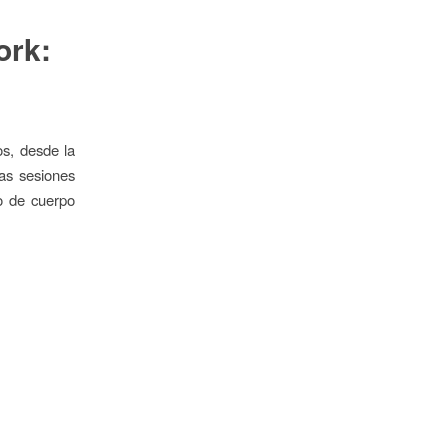
ork:
s, desde la
las sesiones
to de cuerpo