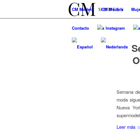
CM
Models
CM
Models
Muje
Contacto
x Instagram
S
O
Semana de 
moda sigue
Nueva Yor
supermodelo
Leer más