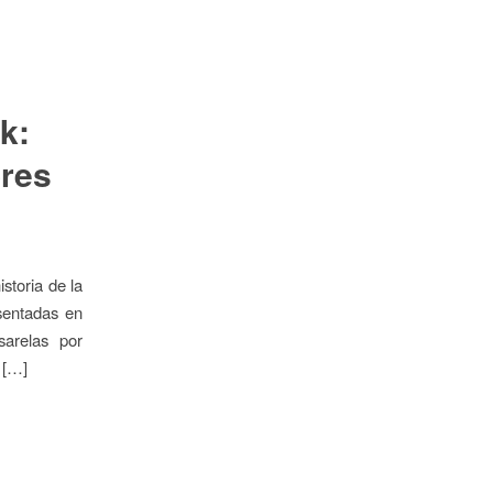
k:
ores
toria de la
sentadas en
arelas por
 […]