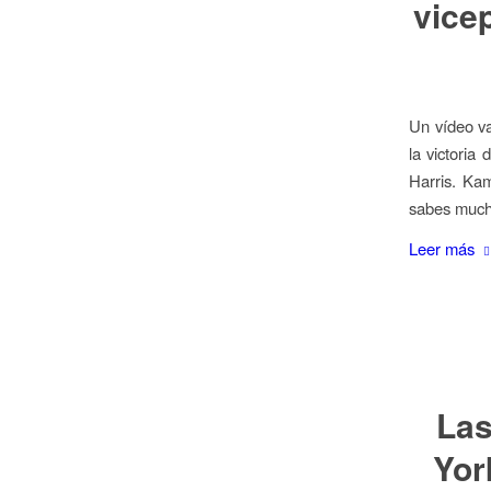
vice
Un vídeo v
la victoria
Harris. Ka
sabes mucho
Leer más
Las
Yor