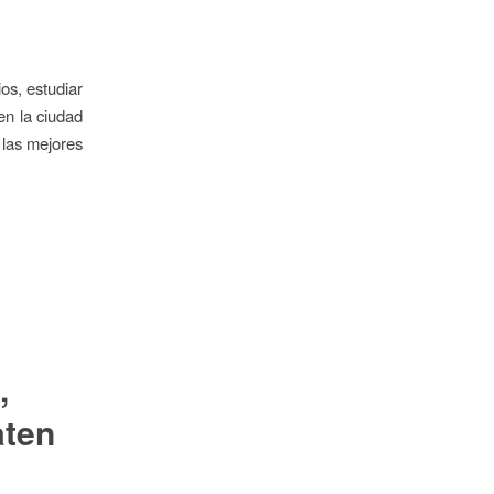
os, estudiar
en la ciudad
 las mejores
,
aten