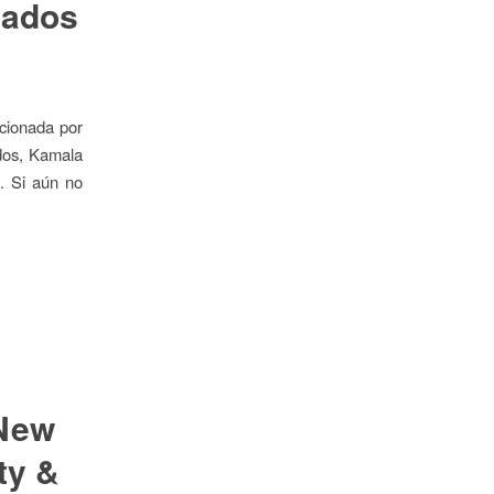
tados
cionada por
idos, Kamala
. Si aún no
 New
ty &