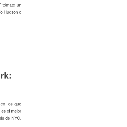
Y tómate un
río Hudson o
rk:
 en los que
 es el mejor
els de NYC.