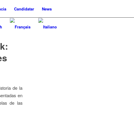
cia
Candidatar
News
k:
es
toria de la
sentadas en
las de las