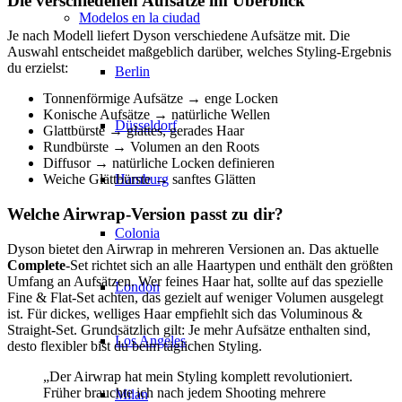
Die verschiedenen Aufsätze im Überblick
Modelos en la ciudad
Je nach Modell liefert Dyson verschiedene Aufsätze mit. Die
Auswahl entscheidet maßgeblich darüber, welches Styling-Ergebnis
du erzielst:
Berlin
Tonnenförmige Aufsätze → enge Locken
Konische Aufsätze → natürliche Wellen
Düsseldorf
Glattbürste → glattes, gerades Haar
Rundbürste → Volumen an den Roots
Diffusor → natürliche Locken definieren
Hamburg
Weiche Glättbürste → sanftes Glätten
Welche Airwrap-Version passt zu dir?
Colonia
Dyson bietet den Airwrap in mehreren Versionen an. Das aktuelle
Complete
-Set richtet sich an alle Haartypen und enthält den größten
Umfang an Aufsätzen. Wer feines Haar hat, sollte auf das spezielle
London
Fine & Flat-Set achten, das gezielt auf weniger Volumen ausgelegt
ist. Für dickes, welliges Haar empfiehlt sich das Voluminous &
Straight-Set. Grundsätzlich gilt: Je mehr Aufsätze enthalten sind,
Los Angeles
desto flexibler bist du beim täglichen Styling.
„Der Airwrap hat mein Styling komplett revolutioniert.
Früher brauchte ich nach jedem Shooting mehrere
Milan