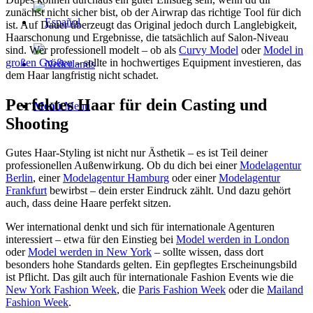
zunächst nicht sicher bist, ob der Airwrap das richtige Tool für dich
ist. Auf Dauer überzeugt das Original jedoch durch Langlebigkeit,
Haarschonung und Ergebnisse, die tatsächlich auf Salon-Niveau
sind. Wer professionell modelt – ob als
Curvy Model
oder
Model in
großen Größen
– sollte in hochwertiges Equipment investieren, das
dem Haar langfristig nicht schadet.
Perfektes Haar für dein Casting und
Menú
Menú
Shooting
Gutes Haar-Styling ist nicht nur Ästhetik – es ist Teil deiner
professionellen Außenwirkung. Ob du dich bei einer
Modelagentur
Berlin
, einer
Modelagentur Hamburg
oder einer
Modelagentur
Frankfurt
bewirbst – dein erster Eindruck zählt. Und dazu gehört
auch, dass deine Haare perfekt sitzen.
Wer international denkt und sich für internationale Agenturen
interessiert – etwa für den Einstieg bei
Model werden in London
oder
Model werden in New York
– sollte wissen, dass dort
besonders hohe Standards gelten. Ein gepflegtes Erscheinungsbild
ist Pflicht. Das gilt auch für internationale Fashion Events wie die
New York Fashion Week
, die
Paris Fashion Week
oder die
Mailand
Fashion Week
.