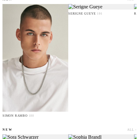
SERIGNE GUEYE
RU
186
SIMON RAMBO
188
NEW
ALL ›