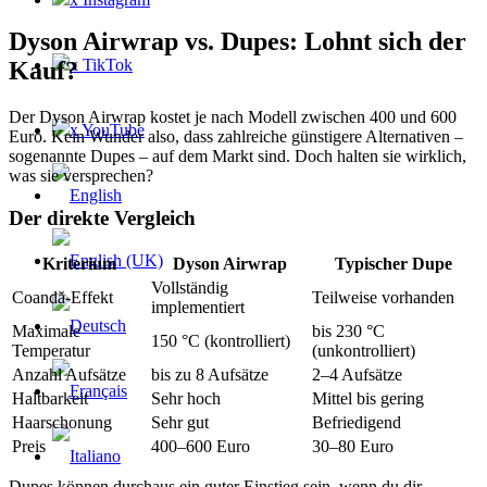
Dyson Airwrap vs. Dupes: Lohnt sich der
x TikTok
Kauf?
Der Dyson Airwrap kostet je nach Modell zwischen 400 und 600
x YouTube
Euro. Kein Wunder also, dass zahlreiche günstigere Alternativen –
sogenannte Dupes – auf dem Markt sind. Doch halten sie wirklich,
was sie versprechen?
Der direkte Vergleich
Kriterium
Dyson Airwrap
Typischer Dupe
Vollständig
Coandă-Effekt
Teilweise vorhanden
implementiert
Maximale
bis 230 °C
150 °C (kontrolliert)
Temperatur
(unkontrolliert)
Anzahl Aufsätze
bis zu 8 Aufsätze
2–4 Aufsätze
Haltbarkeit
Sehr hoch
Mittel bis gering
Haarschonung
Sehr gut
Befriedigend
Preis
400–600 Euro
30–80 Euro
Dupes können durchaus ein guter Einstieg sein, wenn du dir