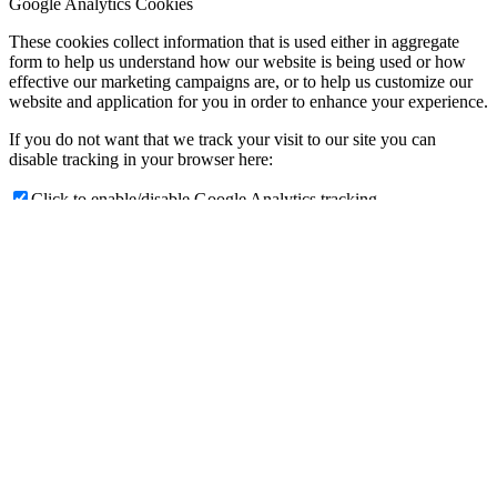
Google Analytics Cookies
These cookies collect information that is used either in aggregate
form to help us understand how our website is being used or how
effective our marketing campaigns are, or to help us customize our
website and application for you in order to enhance your experience.
If you do not want that we track your visit to our site you can
disable tracking in your browser here:
Click to enable/disable Google Analytics tracking.
Other external services
We also use different external services like Google Webfonts,
Google Maps, and external Video providers. Since these providers
may collect personal data like your IP address we allow you to block
them here. Please be aware that this might heavily reduce the
functionality and appearance of our site. Changes will take effect
once you reload the page.
Google Webfont Settings:
Click to enable/disable Google Webfonts.
Google Map Settings: