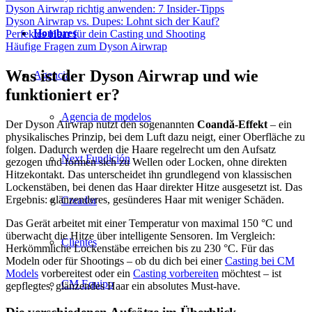
Dyson Airwrap richtig anwenden: 7 Insider-Tipps
Dyson Airwrap vs. Dupes: Lohnt sich der Kauf?
Hombres
Perfektes Haar für dein Casting und Shooting
Häufige Fragen zum Dyson Airwrap
Was ist der Dyson Airwrap und wie
Agencia
funktioniert er?
Agencia de modelos
Der Dyson Airwrap nutzt den sogenannten
Coandă-Effekt
– ein
physikalisches Prinzip, bei dem Luft dazu neigt, einer Oberfläche zu
folgen. Dadurch werden die Haare regelrecht um den Aufsatz
Next Fundición
gezogen und formen sich zu Wellen oder Locken, ohne direkten
Hitzekontakt. Das unterscheidet ihn grundlegend von klassischen
Lockenstäben, bei denen das Haar direkter Hitze ausgesetzt ist. Das
Ergebnis: glänzenderes, gesünderes Haar mit weniger Schäden.
Creador
Das Gerät arbeitet mit einer Temperatur von maximal 150 °C und
überwacht die Hitze über intelligente Sensoren. Im Vergleich:
Clientes
Herkömmliche Lockenstäbe erreichen bis zu 230 °C. Für das
Modeln oder für Shootings – ob du dich bei einer
Casting bei CM
Models
vorbereitest oder ein
Casting vorbereiten
möchtest – ist
CM Equipo
gepflegtes, glänzendes Haar ein absolutes Must-have.