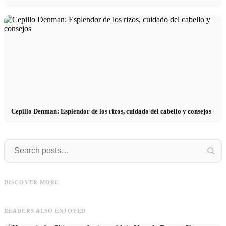
Cepillo Denman: Esplendor de los rizos, cuidado del cabello y consejos
Dermaroller
Herramientas
Dermaroller: Microneedling, Acné,
Fortalecimiento del crecimiento del
Herramientas de belleza: Gua Sha,
C
DISCOVER MORE
cabello y Rutina
Derma Roller, Dyson Airwap y más
y
READERS ALSO ENJOYED