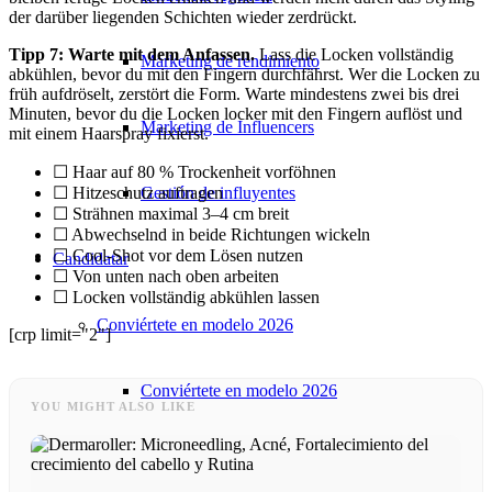
der darüber liegenden Schichten wieder zerdrückt.
Tipp 7: Warte mit dem Anfassen.
Lass die Locken vollständig
Marketing de rendimiento
abkühlen, bevor du mit den Fingern durchfährst. Wer die Locken zu
früh aufdröselt, zerstört die Form. Warte mindestens zwei bis drei
Minuten, bevor du die Locken locker mit den Fingern auflöst und
Marketing de Influencers
mit einem Haarspray fixierst.
☐ Haar auf 80 % Trockenheit vorföhnen
Gestión de influyentes
☐ Hitzeschutz auftragen
☐ Strähnen maximal 3–4 cm breit
☐ Abwechselnd in beide Richtungen wickeln
☐ Cool-Shot vor dem Lösen nutzen
Candidatar
☐ Von unten nach oben arbeiten
☐ Locken vollständig abkühlen lassen
Conviértete en modelo 2026
[crp limit="2"]
Conviértete en modelo 2026
YOU MIGHT ALSO LIKE
Modelo Podcast