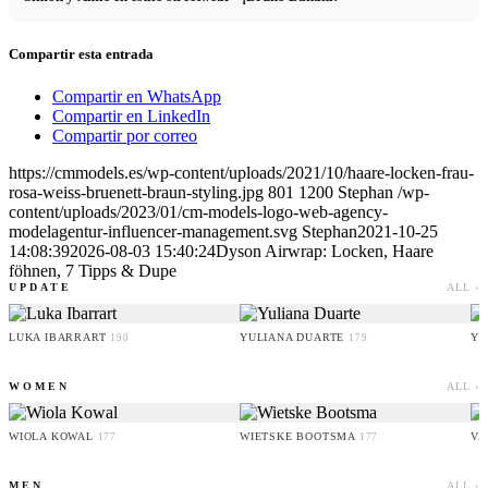
Compartir esta entrada
Compartir en WhatsApp
Compartir en LinkedIn
Compartir por correo
https://cmmodels.es/wp-content/uploads/2021/10/haare-locken-frau-
rosa-weiss-bruenett-braun-styling.jpg
801
1200
Stephan
/wp-
content/uploads/2023/01/cm-models-logo-web-agency-
modelagentur-influencer-management.svg
Stephan
2021-10-25
14:08:39
2026-08-03 15:40:24
Dyson Airwrap: Locken, Haare
föhnen, 7 Tipps & Dupe
UPDATE
ALL ›
LUKA IBARRART
YULIANA DUARTE
YO
190
179
WOMEN
ALL ›
WIOLA KOWAL
WIETSKE BOOTSMA
VA
177
177
MEN
ALL ›