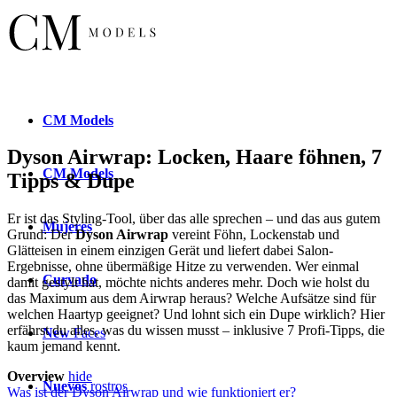
CM
Models
Dyson Airwrap: Locken, Haare föhnen, 7
CM
Models
Tipps & Dupe
Er ist das Styling-Tool, über das alle sprechen – und das aus gutem
Mujeres
Grund: Der
Dyson Airwrap
vereint Föhn, Lockenstab und
Glätteisen in einem einzigen Gerät und liefert dabei Salon-
Ergebnisse, ohne übermäßige Hitze zu verwenden. Wer einmal
Curvado
damit gestylt hat, möchte nichts anderes mehr. Doch wie holst du
das Maximum aus dem Airwrap heraus? Welche Aufsätze sind für
welchen Haartyp geeignet? Und lohnt sich ein Dupe wirklich? Hier
erfährst du alles, was du wissen musst – inklusive 7 Profi-Tipps, die
New
Faces
kaum jemand kennt.
Overview
hide
Nuevos
rostros
Was ist der Dyson Airwrap und wie funktioniert er?