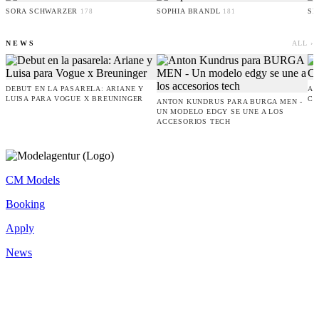
SORA SCHWARZER
SOPHIA BRANDL
SE
178
181
NEWS
ALL ›
DEBUT EN LA PASARELA: ARIANE Y
AM
LUISA PARA VOGUE X BREUNINGER
CO
ANTON KUNDRUS PARA BURGA MEN -
UN MODELO EDGY SE UNE A LOS
ACCESORIOS TECH
CM Models
Booking
Apply
News