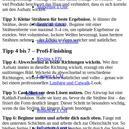
viel Produkt beschwert das Haar und verhindert, dass es sich korrekt
Marketing x One
um den Aufsatz wickelt.
Tipp 3: Kleine Strähnen für beste Ergebnisse.
Je dünner die
Realidad virtual
Strähne, desto definierter die Locke. Beginne mit einer
Strähnenbreite von maximal 3–4 cm, um optimale Ergebnisse zu
erzielen. Wer voluminöse, lockere Wellen bevorzugt, kann breitere
Strähnen nehmen – der Effekt ist dann weicher und natürlicher.
Immobilien x Lukinski
Tipp 4 bis 7 – Profi-Finishing
Revista x FIV
Tipp 4: Abwechselnd in beide Richtungen wickeln.
Wer den
Aufsatz immer in dieselbe Richtung wickelt, erzeugt ein eher
uniförmiges Bild. Wickelst du abwechselnd in verschiedene
Couture x CM
Richtungen, wirken die Locken natürlicher und voller – genau wie
bei einem professionellen
Laufsteg und Catwalk
-Look.
Tipp 5: Cool-Shot vor dem Lösen nutzen.
Der Airwrap hat eine
Influencer
Kaltluft-Funktion. Halte sie kurz an, bevor du die Strähne löst – das
fixiert die Form deutlich länger. Dieser Schritt ist besonders wichtig,
wenn du das Styling für längere Events benötigst.
Influencer x CM
Tipp 6: Beginne unten und arbeite dich nach oben.
Fange mit
den untersten Schichten an und arbeite dich zur Oberschicht vor. So
Influencer Agencia
bleiben fertige Locken erhalten und werden nicht durch das Styling