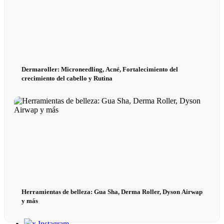
Fashion Weeks
Marcas de moda
Dermaroller: Microneedling, Acné, Fortalecimiento del
Wiki
crecimiento del cabello y Rutina
Reserva
Peppa del Día
News
Herramientas de belleza: Gua Sha, Derma Roller, Dyson Airwap
Contacto
y más
x Instagram