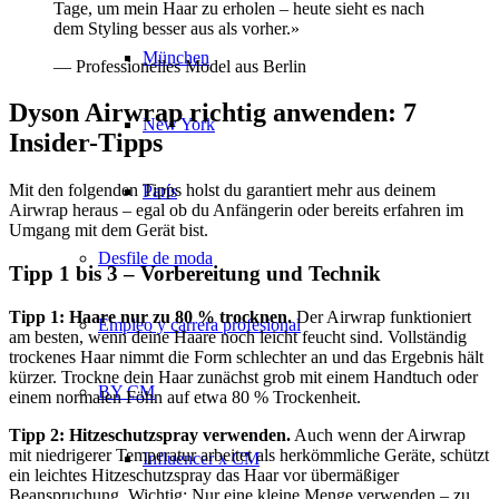
Tage, um mein Haar zu erholen – heute sieht es nach
dem Styling besser aus als vorher.»
München
— Professionelles Model aus Berlin
Dyson Airwrap richtig anwenden: 7
New York
Insider-Tipps
Mit den folgenden Tipps holst du garantiert mehr aus deinem
París
Airwrap heraus – egal ob du Anfängerin oder bereits erfahren im
Umgang mit dem Gerät bist.
Desfile de moda
Tipp 1 bis 3 – Vorbereitung und Technik
Tipp 1: Haare nur zu 80 % trocknen.
Der Airwrap funktioniert
Empleo y carrera profesional
am besten, wenn deine Haare noch leicht feucht sind. Vollständig
trockenes Haar nimmt die Form schlechter an und das Ergebnis hält
kürzer. Trockne dein Haar zunächst grob mit einem Handtuch oder
BY CM
einem normalen Föhn auf etwa 80 % Trockenheit.
Tipp 2: Hitzeschutzspray verwenden.
Auch wenn der Airwrap
mit niedrigerer Temperatur arbeitet als herkömmliche Geräte, schützt
Influencer x CM
ein leichtes Hitzeschutzspray das Haar vor übermäßiger
Beanspruchung. Wichtig: Nur eine kleine Menge verwenden – zu