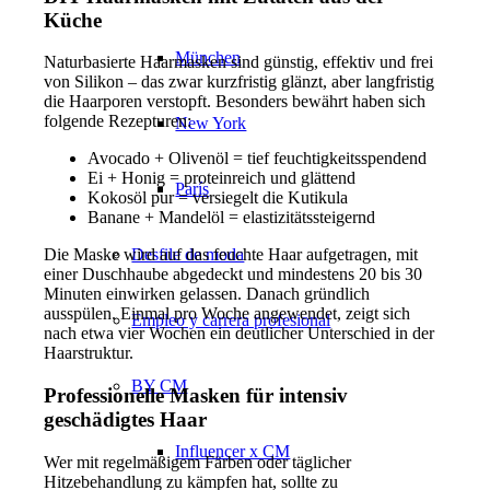
Küche
München
Naturbasierte Haarmasken sind günstig, effektiv und frei
von Silikon – das zwar kurzfristig glänzt, aber langfristig
die Haarporen verstopft. Besonders bewährt haben sich
folgende Rezepturen:
New York
Avocado + Olivenöl = tief feuchtigkeitsspendend
Ei + Honig = proteinreich und glättend
París
Kokosöl pur = versiegelt die Kutikula
Banane + Mandelöl = elastizitätssteigernd
Desfile de moda
Die Maske wird auf das feuchte Haar aufgetragen, mit
einer Duschhaube abgedeckt und mindestens 20 bis 30
Minuten einwirken gelassen. Danach gründlich
ausspülen. Einmal pro Woche angewendet, zeigt sich
Empleo y carrera profesional
nach etwa vier Wochen ein deutlicher Unterschied in der
Haarstruktur.
BY CM
Professionelle Masken für intensiv
geschädigtes Haar
Influencer x CM
Wer mit regelmäßigem Färben oder täglicher
Hitzebehandlung zu kämpfen hat, sollte zu