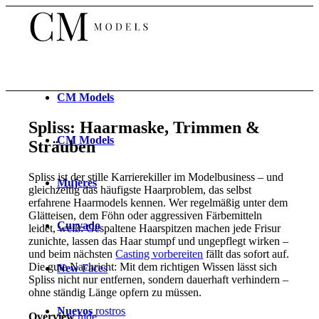
CM
Models
Spliss: Haarmaske, Trimmen &
CM
Models
Sträuben
Spliss ist der stille Karrierekiller im Modelbusiness – und
Mujeres
gleichzeitig das häufigste Haarproblem, das selbst
erfahrene Haarmodels kennen. Wer regelmäßig unter dem
Glätteisen, dem Föhn oder aggressiven Färbemitteln
Curvado
leidet, weiß: Gespaltene Haarspitzen machen jede Frisur
zunichte, lassen das Haar stumpf und ungepflegt wirken –
und beim nächsten
Casting vorbereiten
fällt das sofort auf.
Die gute Nachricht: Mit dem richtigen Wissen lässt sich
New
Faces
Spliss nicht nur entfernen, sondern dauerhaft verhindern –
ohne ständig Länge opfern zu müssen.
Nuevos
rostros
Overview
hide