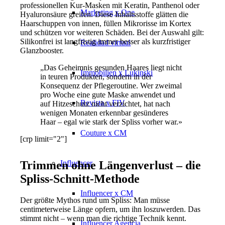
professionellen Kur-Masken mit Keratin, Panthenol oder
Marketing x One
Hyaluronsäure greifen. Diese Inhaltsstoffe glätten die
Haarschuppen von innen, füllen Mikrorisse im Kortex
und schützen vor weiteren Schäden. Bei der Auswahl gilt:
Silikonfrei ist langfristig immer besser als kurzfristiger
Realidad virtual
Glanzbooster.
„Das Geheimnis gesunden Haares liegt nicht
Immobilien x Lukinski
in teuren Produkten, sondern in der
Konsequenz der Pflegeroutine. Wer zweimal
pro Woche eine gute Maske anwendet und
Revista x FIV
auf Hitzeschutz nicht verzichtet, hat nach
wenigen Monaten erkennbar gesünderes
Haar – egal wie stark der Spliss vorher war.»
Couture x CM
[crp limit="2"]
Influencer
Trimmen ohne Längenverlust – die
Spliss-Schnitt-Methode
Influencer x CM
Der größte Mythos rund um Spliss: Man müsse
centimeterweise Länge opfern, um ihn loszuwerden. Das
stimmt nicht – wenn man die richtige Technik kennt.
Influencer Agencia