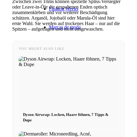
Zwischen zwei Trims können spezielle Spliss-Versiegler
oder Leave-in-Öle die gespaltenen Enden optisch
Fashion Weeks
zusammenkleben und vor weiterer Beschädigung
schützen. Arganöl, Jojobaöl oder Marula-Öl sind hier
erste Wahl. Sie werden auf trockenes Haar – nur auf die
Marcas de moda
Spitzen – aufgetragen und nicht ausgewaschen.
Wiki
YOU MIGHT ALSO LIKE
Reserva
Peppa del Día
News
Dyson Airwrap: Locken, Haare föhnen, 7 Tipps &
Contacto
Dupe