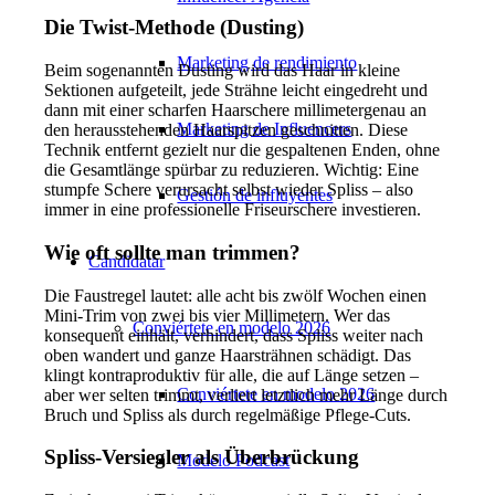
Die Twist-Methode (Dusting)
Marketing de rendimiento
Beim sogenannten Dusting wird das Haar in kleine
Sektionen aufgeteilt, jede Strähne leicht eingedreht und
dann mit einer scharfen Haarschere millimetergenau an
Marketing de Influencers
den herausstehenden Haarspitzen geschnitten. Diese
Technik entfernt gezielt nur die gespaltenen Enden, ohne
die Gesamtlänge spürbar zu reduzieren. Wichtig: Eine
stumpfe Schere verursacht selbst wieder Spliss – also
Gestión de influyentes
immer in eine professionelle Friseurschere investieren.
Wie oft sollte man trimmen?
Candidatar
Die Faustregel lautet: alle acht bis zwölf Wochen einen
Mini-Trim von zwei bis vier Millimetern. Wer das
Conviértete en modelo 2026
konsequent einhält, verhindert, dass Spliss weiter nach
oben wandert und ganze Haarsträhnen schädigt. Das
klingt kontraproduktiv für alle, die auf Länge setzen –
Conviértete en modelo 2026
aber wer selten trimmt, verliert letztlich mehr Länge durch
Bruch und Spliss als durch regelmäßige Pflege-Cuts.
Spliss-Versiegler als Überbrückung
Modelo Podcast