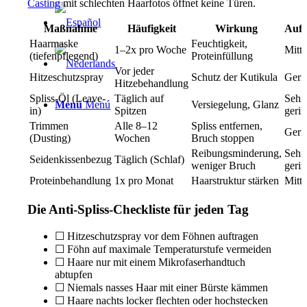
Casting
mit schlechten Haarfotos öffnet keine Türen.
Maßnahme
Häufigkeit
Wirkung
Auf
Haarmaske
Feuchtigkeit,
1–2x pro Woche
Mitte
(tiefenpflegend)
Proteinfüllung
Vor jeder
Hitzeschutzspray
Schutz der Kutikula
Geri
Hitzebehandlung
Spliss-Öl (Leave-
Täglich auf
Sehr
Menú
Menú
Versiegelung, Glanz
in)
Spitzen
geri
Trimmen
Alle 8–12
Spliss entfernen,
Geri
(Dusting)
Wochen
Bruch stoppen
Reibungsminderung,
Sehr
Seidenkissenbezug
Täglich (Schlaf)
weniger Bruch
geri
Proteinbehandlung
1x pro Monat
Haarstruktur stärken
Mitte
Die Anti-Spliss-Checkliste für jeden Tag
☐ Hitzeschutzspray vor dem Föhnen auftragen
☐ Föhn auf maximale Temperaturstufe vermeiden
☐ Haare nur mit einem Mikrofaserhandtuch
abtupfen
☐ Niemals nasses Haar mit einer Bürste kämmen
☐ Haare nachts locker flechten oder hochstecken