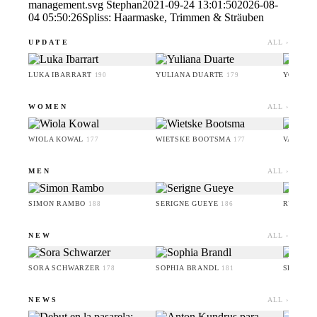
management.svg
Stephan
2021-09-24 13:01:50
2026-08-
04 05:50:26
Spliss: Haarmaske, Trimmen & Sträuben
UPDATE
ALL ›
LUKA IBARRART
YULIANA DUARTE
YOO HA
190
179
WOMEN
ALL ›
WIOLA KOWAL
WIETSKE BOOTSMA
VALERI
177
177
MEN
ALL ›
SIMON RAMBO
SERIGNE GUEYE
RUFUS 
188
186
NEW
ALL ›
SORA SCHWARZER
SOPHIA BRANDL
SERIGN
178
181
NEWS
ALL ›