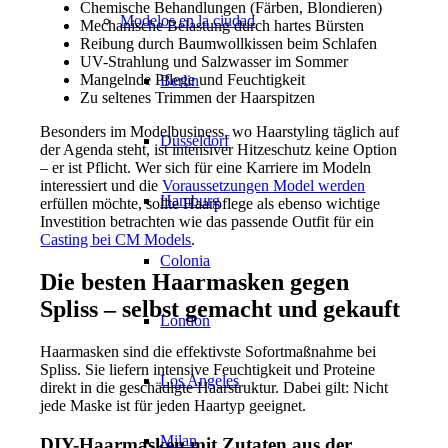
Chemische Behandlungen (Färben, Blondieren)
Modelos en la ciudad
Mechanische Belastung durch hartes Bürsten
Reibung durch Baumwollkissen beim Schlafen
UV-Strahlung und Salzwasser im Sommer
Mangelnde Pflege und Feuchtigkeit
Berlin
Zu seltenes Trimmen der Haarspitzen
Besonders im Modelbusiness, wo Haarstyling täglich auf
Düsseldorf
der Agenda steht, ist intensiver Hitzeschutz keine Option
– er ist Pflicht. Wer sich für eine Karriere im Modeln
interessiert und die
Voraussetzungen Model werden
Hamburg
erfüllen möchte, sollte Haarpflege als ebenso wichtige
Investition betrachten wie das passende Outfit für ein
Casting bei CM Models
.
Colonia
Die besten Haarmasken gegen
Spliss – selbst gemacht und gekauft
London
Haarmasken sind die effektivste Sofortmaßnahme bei
Spliss. Sie liefern intensive Feuchtigkeit und Proteine
Los Angeles
direkt in die geschädigte Haarstruktur. Dabei gilt: Nicht
jede Maske ist für jeden Haartyp geeignet.
Milan
DIY-Haarmasken mit Zutaten aus der