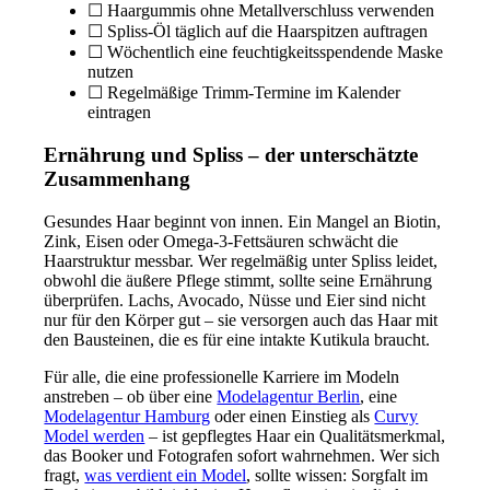
☐ Haargummis ohne Metallverschluss verwenden
☐ Spliss-Öl täglich auf die Haarspitzen auftragen
☐ Wöchentlich eine feuchtigkeitsspendende Maske
nutzen
☐ Regelmäßige Trimm-Termine im Kalender
eintragen
Ernährung und Spliss – der unterschätzte
Zusammenhang
Gesundes Haar beginnt von innen. Ein Mangel an Biotin,
Zink, Eisen oder Omega-3-Fettsäuren schwächt die
Haarstruktur messbar. Wer regelmäßig unter Spliss leidet,
obwohl die äußere Pflege stimmt, sollte seine Ernährung
überprüfen. Lachs, Avocado, Nüsse und Eier sind nicht
nur für den Körper gut – sie versorgen auch das Haar mit
den Bausteinen, die es für eine intakte Kutikula braucht.
Für alle, die eine professionelle Karriere im Modeln
anstreben – ob über eine
Modelagentur Berlin
, eine
Modelagentur Hamburg
oder einen Einstieg als
Curvy
Model werden
– ist gepflegtes Haar ein Qualitätsmerkmal,
das Booker und Fotografen sofort wahrnehmen. Wer sich
fragt,
was verdient ein Model
, sollte wissen: Sorgfalt im