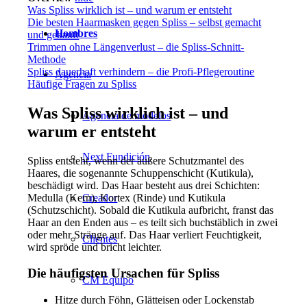
Was Spliss wirklich ist – und warum er entsteht
Die besten Haarmasken gegen Spliss – selbst gemacht
Hombres
und gekauft
Trimmen ohne Längenverlust – die Spliss-Schnitt-
Methode
Spliss dauerhaft verhindern – die Profi-Pflegeroutine
Agencia
Häufige Fragen zu Spliss
Was Spliss wirklich ist – und
Agencia de modelos
warum er entsteht
Next Fundición
Spliss entsteht, wenn der äußere Schutzmantel des
Haares, die sogenannte Schuppenschicht (Kutikula),
beschädigt wird. Das Haar besteht aus drei Schichten:
Medulla (Kern), Kortex (Rinde) und Kutikula
Creador
(Schutzschicht). Sobald die Kutikula aufbricht, franst das
Haar an den Enden aus – es teilt sich buchstäblich in zwei
oder mehr Stränge auf. Das Haar verliert Feuchtigkeit,
Clientes
wird spröde und bricht leichter.
Die häufigsten Ursachen für Spliss
CM Equipo
Hitze durch Föhn, Glätteisen oder Lockenstab