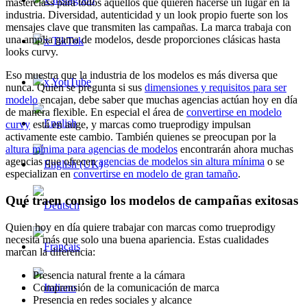
masterclass para todos aquellos que quieren hacerse un lugar en la
industria. Diversidad, autenticidad y un look propio fuerte son los
mensajes clave que transmiten las campañas. La marca trabaja con
una amplia gama de modelos, desde proporciones clásicas hasta
x TikTok
looks curvy.
Eso muestra que la industria de los modelos es más diversa que
x YouTube
nunca. Quien se pregunta si sus
dimensiones y requisitos para ser
modelo
encajan, debe saber que muchas agencias actúan hoy en día
de manera flexible. En especial el área de
convertirse en modelo
curvy
está en auge, y marcas como trueprodigy impulsan
activamente este cambio. También quienes se preocupan por la
altura mínima para agencias de modelos
encontrarán ahora muchas
agencias que ofrecen
agencias de modelos sin altura mínima
o se
especializan en
convertirse en modelo de gran tamaño
.
Qué traen consigo los modelos de campañas exitosas
Quien hoy en día quiere trabajar con marcas como trueprodigy
necesita más que solo una buena apariencia. Estas cualidades
marcan la diferencia:
Presencia natural frente a la cámara
Comprensión de la comunicación de marca
Presencia en redes sociales y alcance