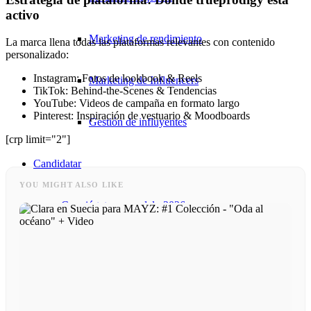
activo
Marketing de rendimiento
La marca llena todas las plataformas relevantes con contenido
personalizado:
Instagram: Fotos de lookbook & Reels
Marketing de Influencers
TikTok: Behind-the-Scenes & Tendencias
YouTube: Videos de campaña en formato largo
Pinterest: Inspiración de vestuario & Moodboards
Gestión de influyentes
[crp limit="2"]
Candidatar
YOU MIGHT ALSO LIKE
Conviértete en modelo 2026
Conviértete en modelo 2026
Modelo Podcast