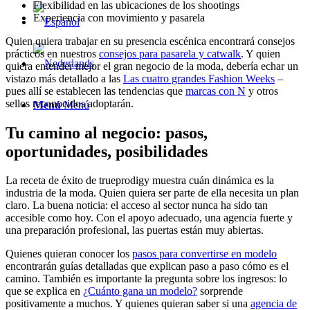
Flexibilidad en las ubicaciones de los shootings
Experiencia con movimiento y pasarela
Quien quiera trabajar en su presencia escénica encontrará consejos
prácticos en nuestros
consejos para pasarela y catwalk
. Y quien
quiera entender mejor el gran negocio de la moda, debería echar un
vistazo más detallado a las
Las cuatro grandes Fashion Weeks
–
pues allí se establecen las tendencias que
marcas con N
y otros
sellos reconocidos adoptarán.
Menú
Menú
Tu camino al negocio: pasos,
oportunidades, posibilidades
La receta de éxito de trueprodigy muestra cuán dinámica es la
industria de la moda. Quien quiera ser parte de ella necesita un plan
claro. La buena noticia: el acceso al sector nunca ha sido tan
accesible como hoy. Con el apoyo adecuado, una agencia fuerte y
una preparación profesional, las puertas están muy abiertas.
Quienes quieran conocer los
pasos para convertirse en modelo
encontrarán guías detalladas que explican paso a paso cómo es el
camino. También es importante la pregunta sobre los ingresos: lo
que se explica en
¿Cuánto gana un modelo?
sorprende
positivamente a muchos. Y quienes quieran saber si una
agencia de