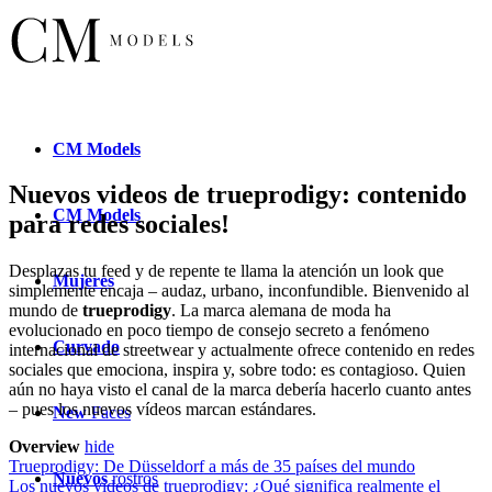
CM
Models
Nuevos videos de trueprodigy: contenido
CM
Models
para redes sociales!
Desplazas tu feed y de repente te llama la atención un look que
Mujeres
simplemente encaja – audaz, urbano, inconfundible. Bienvenido al
mundo de
trueprodigy
. La marca alemana de moda ha
evolucionado en poco tiempo de consejo secreto a fenómeno
Curvado
internacional de streetwear y actualmente ofrece contenido en redes
sociales que emociona, inspira y, sobre todo: es contagioso. Quien
aún no haya visto el canal de la marca debería hacerlo cuanto antes
– pues los nuevos vídeos marcan estándares.
New
Faces
Overview
hide
Trueprodigy: De Düsseldorf a más de 35 países del mundo
Nuevos
rostros
Los nuevos videos de trueprodigy: ¿Qué significa realmente el