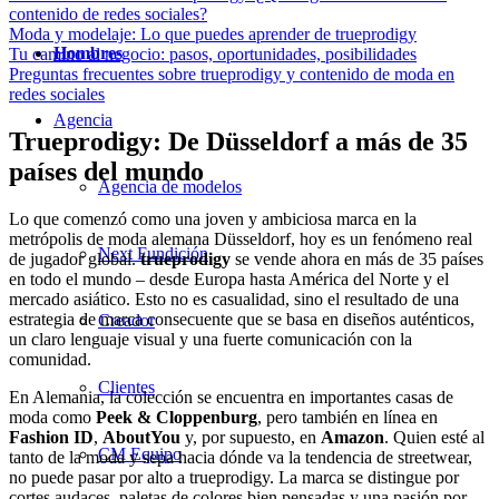
contenido de redes sociales?
Moda y modelaje: Lo que puedes aprender de trueprodigy
Hombres
Tu camino al negocio: pasos, oportunidades, posibilidades
Preguntas frecuentes sobre trueprodigy y contenido de moda en
redes sociales
Agencia
Trueprodigy: De Düsseldorf a más de 35
países del mundo
Agencia de modelos
Lo que comenzó como una joven y ambiciosa marca en la
metrópolis de moda alemana Düsseldorf, hoy es un fenómeno real
Next Fundición
de jugador global.
trueprodigy
se vende ahora en más de 35 países
en todo el mundo – desde Europa hasta América del Norte y el
mercado asiático. Esto no es casualidad, sino el resultado de una
estrategia de marca consecuente que se basa en diseños auténticos,
Creador
un claro lenguaje visual y una fuerte comunicación con la
comunidad.
Clientes
En Alemania, la colección se encuentra en importantes casas de
moda como
Peek & Cloppenburg
, pero también en línea en
Fashion ID
,
AboutYou
y, por supuesto, en
Amazon
. Quien esté al
CM Equipo
tanto de la moda y sepa hacia dónde va la tendencia de streetwear,
no puede pasar por alto a trueprodigy. La marca se distingue por
cortes audaces, paletas de colores bien pensadas y una pasión por