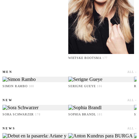
WIETSKE BOOTSMA
177
MEN
ALL ›
SIMON RAMBO
SERIGNE GUEYE
RU
188
186
NEW
ALL ›
SORA SCHWARZER
SOPHIA BRANDL
SE
178
181
NEWS
ALL ›