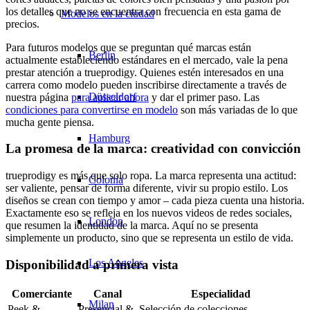
los detalles que no se encuentra con frecuencia en esta gama de
Modelos en la ciudad
precios.
Para futuros modelos que se preguntan qué marcas están
Berlin
actualmente estableciendo estándares en el mercado, vale la pena
prestar atención a trueprodigy. Quienes estén interesados en una
carrera como modelo pueden inscribirse directamente a través de
Düsseldorf
nuestra página
para aplicar ahora
y dar el primer paso. Las
condiciones para convertirse en modelo
son más variadas de lo que
mucha gente piensa.
Hamburg
La promesa de la marca: creatividad con convicción
trueprodigy es más que solo ropa. La marca representa una actitud:
Colonia
ser valiente, pensar de forma diferente, vivir su propio estilo. Los
diseños se crean con tiempo y amor – cada pieza cuenta una historia.
Exactamente eso se refleja en los nuevos videos de redes sociales,
London
que resumen la identidad de la marca. Aquí no se presenta
simplemente un producto, sino que se representa un estilo de vida.
Los Angeles
Disponibilidad a primera vista
Comerciante
Canal
Especialidad
Milan
Peek &
Presencial &
Selección de colecciones,