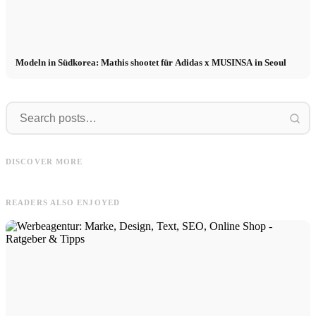
Modeln in Südkorea: Mathis shootet für Adidas x MUSINSA in Seoul
Clara
Frank
Clara en Suecia para MAYZ: #1
Frank & Simon para OKYO –
DISCOVER MORE
Colección - "Oda al océano" + Video
Editorial de moda en Mallorca
READERS ALSO ENJOYED