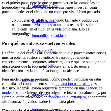
es el primer paso, pero lo que se puede ver en las campañas de
Marketing x One
trueprodigy va mucho más allá. Las imágenes muestran cuán
potente puede ser el efecto de un concepto visual bien pensado.
„No queremos mostrar un mundo brillante y pulido que
Realidad virtual
nadie conoce. Mostramos momentos reales de estilo –
en la calle, en el club, en la vida cotidiana. Eso es
trueprodigy.“
Immobilien x Lukinski
Por qué los videos se vuelven virales
Revista x FIV
La fórmula del éxito es más sencilla de lo que parece: cortes cortos,
música potente, rostros auténticos. trueprodigy renuncia
conscientemente a conjuntos sobrecargados y opta en su lugar por
Couture x CM
ubicaciones que la audiencia conoce y ama. Esto genera
identificación – y la identificación genera alcance.
Para modelos que se preguntan cómo pueden participar en estas
Influencer
campañas, el conocimiento sobre
preparación para casting
es
decisivo. Además, ayuda registrarse temprano en una
agencia de
modelos seria
. Quienes deseen orientarse internacionalmente y, por
Influencer x CM
ejemplo, estén interesados en
modelar en el extranjero
, encontrarán
allí información valiosa sobre la industria global.
Influencer Agencia
Estrategia de plataforma: Donde trueprodigy está