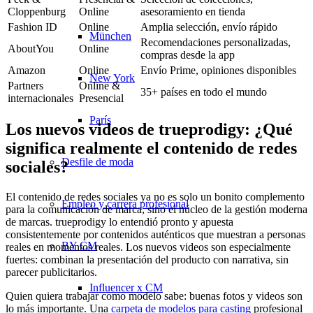
Cloppenburg
Online
asesoramiento en tienda
Fashion ID
Online
Amplia selección, envío rápido
München
Recomendaciones personalizadas,
AboutYou
Online
compras desde la app
Amazon
Online
Envío Prime, opiniones disponibles
New York
Partners
Online &
35+ países en todo el mundo
internacionales
Presencial
París
Los nuevos videos de trueprodigy: ¿Qué
significa realmente el contenido de redes
Desfile de moda
sociales?
El contenido de redes sociales ya no es solo un bonito complemento
Empleo y carrera profesional
para la comunicación de marca, sino el núcleo de la gestión moderna
de marcas. trueprodigy lo entendió pronto y apuesta
consistentemente por contenidos auténticos que muestran a personas
BY CM
reales en momentos reales. Los nuevos videos son especialmente
fuertes: combinan la presentación del producto con narrativa, sin
parecer publicitarios.
Influencer x CM
Quien quiera trabajar como modelo sabe: buenas fotos y videos son
lo más importante. Una
carpeta de modelos para casting
profesional