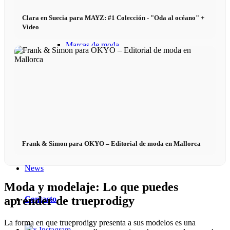
Fashion Weeks
Clara en Suecia para MAYZ: #1 Colección - "Oda al océano" +
Video
Marcas de moda
Wiki
Reserva
Peppa del Día
Frank & Simon para OKYO – Editorial de moda en Mallorca
News
Moda y modelaje: Lo que puedes
aprender de trueprodigy
Contacto
La forma en que trueprodigy presenta a sus modelos es una
x Instagram