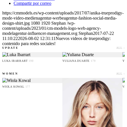
Compartir por correo
https://cmmodels.es/wp-content/uploads/2017/07/anika-trueprodigy-
mode-video-medienagentur-werbeagentur-fashion-social-media-
design-shirt.jpg
1080
1920
Stephan
/wp-
content/uploads/2023/01/cm-models-logo-web-agency-
modelagentur-influencer-management.svg
Stephan
2017-07-22
11:10:22
2026-08-02 12:31:11
Nuevos videos de trueprodigy:
contenido para redes sociales!
UPDATE
ALL ›
LUKA IBARRART
YULIANA DUARTE
YO
190
179
WOMEN
ALL ›
WIOLA KOWAL
VA
177