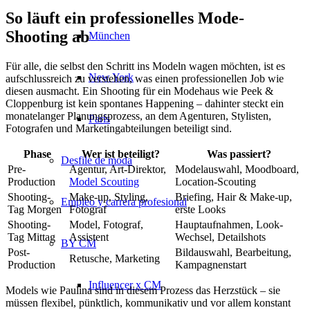
So läuft ein professionelles Mode-
Shooting ab
München
Für alle, die selbst den Schritt ins Modeln wagen möchten, ist es
New York
aufschlussreich zu verstehen, was einen professionellen Job wie
diesen ausmacht. Ein Shooting für ein Modehaus wie Peek &
Cloppenburg ist kein spontanes Happening – dahinter steckt ein
monatelanger Planungsprozess, an dem Agenturen, Stylisten,
París
Fotografen und Marketingabteilungen beteiligt sind.
Phase
Wer ist beteiligt?
Was passiert?
Desfile de moda
Pre-
Agentur, Art-Direktor,
Modelauswahl, Moodboard,
Production
Model Scouting
Location-Scouting
Shooting-
Make-up, Styling,
Briefing, Hair & Make-up,
Empleo y carrera profesional
Tag Morgen
Fotograf
erste Looks
Shooting-
Model, Fotograf,
Hauptaufnahmen, Look-
Tag Mittag
Assistent
Wechsel, Detailshots
BY CM
Post-
Bildauswahl, Bearbeitung,
Retusche, Marketing
Production
Kampagnenstart
Influencer x CM
Models wie Paulina sind in diesem Prozess das Herzstück – sie
müssen flexibel, pünktlich, kommunikativ und vor allem konstant