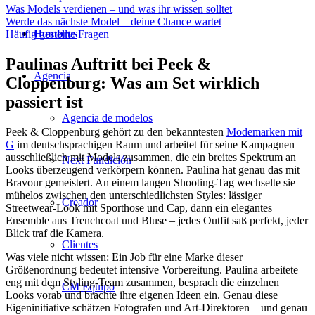
Was Models verdienen – und was ihr wissen solltet
Werde das nächste Model – deine Chance wartet
Hombres
Häufig gestellte Fragen
Paulinas Auftritt bei Peek &
Agencia
Cloppenburg: Was am Set wirklich
passiert ist
Agencia de modelos
Peek & Cloppenburg gehört zu den bekanntesten
Modemarken mit
G
im deutschsprachigen Raum und arbeitet für seine Kampagnen
ausschließlich mit Models zusammen, die ein breites Spektrum an
Next Fundición
Looks überzeugend verkörpern können. Paulina hat genau das mit
Bravour gemeistert. An einem langen Shooting-Tag wechselte sie
mühelos zwischen den unterschiedlichsten Styles: lässiger
Creador
Streetwear-Look mit Sporthose und Cap, dann ein elegantes
Ensemble aus Trenchcoat und Bluse – jedes Outfit saß perfekt, jeder
Blick traf die Kamera.
Clientes
Was viele nicht wissen: Ein Job für eine Marke dieser
Größenordnung bedeutet intensive Vorbereitung. Paulina arbeitete
eng mit dem Styling-Team zusammen, besprach die einzelnen
CM Equipo
Looks vorab und brachte ihre eigenen Ideen ein. Genau diese
Eigeninitiative schätzen Fotografen und Art-Direktoren – und genau