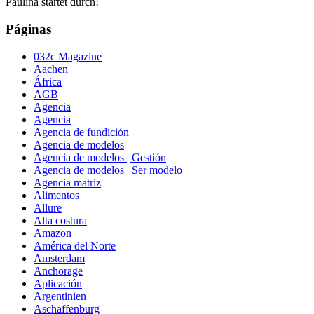
Paulina startet durch!
Páginas
032c Magazine
Aachen
África
AGB
Agencia
Agencia
Agencia de fundición
Agencia de modelos
Agencia de modelos | Gestión
Agencia de modelos | Ser modelo
Agencia matriz
Alimentos
Allure
Alta costura
Amazon
América del Norte
Amsterdam
Anchorage
Aplicación
Argentinien
Aschaffenburg