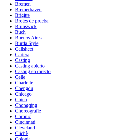
Bremen
Bremerhaven
Brigitte
Brotes de prueba
Brunswick
Buch
Buenos Aires
Burda Style
Callsheet
Cartera
Casting
Casting abierto
Casting en directo
Celle
Charlotte
Chengdu
Chicago
China
Chongqing
Choreografie
Chronic
Cincinnati
Cleveland
Clichè
Colonia