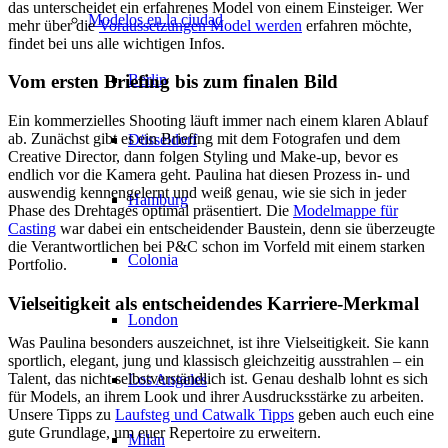
das unterscheidet ein erfahrenes Model von einem Einsteiger. Wer
Modelos en la ciudad
mehr über die
Voraussetzungen Model werden
erfahren möchte,
findet bei uns alle wichtigen Infos.
Berlin
Vom ersten Briefing bis zum finalen Bild
Ein kommerzielles Shooting läuft immer nach einem klaren Ablauf
ab. Zunächst gibt es ein Briefing mit dem Fotografen und dem
Düsseldorf
Creative Director, dann folgen Styling und Make-up, bevor es
endlich vor die Kamera geht. Paulina hat diesen Prozess in- und
auswendig kennengelernt und weiß genau, wie sie sich in jeder
Hamburg
Phase des Drehtages optimal präsentiert. Die
Modelmappe für
Casting
war dabei ein entscheidender Baustein, denn sie überzeugte
die Verantwortlichen bei P&C schon im Vorfeld mit einem starken
Colonia
Portfolio.
Vielseitigkeit als entscheidendes Karriere-Merkmal
London
Was Paulina besonders auszeichnet, ist ihre Vielseitigkeit. Sie kann
sportlich, elegant, jung und klassisch gleichzeitig ausstrahlen – ein
Talent, das nicht selbstverständlich ist. Genau deshalb lohnt es sich
Los Angeles
für Models, an ihrem Look und ihrer Ausdrucksstärke zu arbeiten.
Unsere Tipps zu
Laufsteg und Catwalk Tipps
geben auch euch eine
gute Grundlage, um euer Repertoire zu erweitern.
Milan