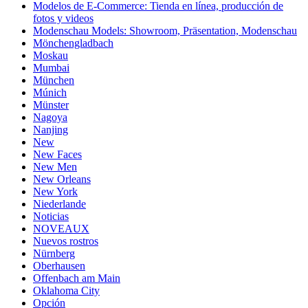
Modelos de E-Commerce: Tienda en línea, producción de
fotos y videos
Modenschau Models: Showroom, Präsentation, Modenschau
Mönchengladbach
Moskau
Mumbai
München
Múnich
Münster
Nagoya
Nanjing
New
New Faces
New Men
New Orleans
New York
Niederlande
Noticias
NOVEAUX
Nuevos rostros
Nürnberg
Oberhausen
Offenbach am Main
Oklahoma City
Opción