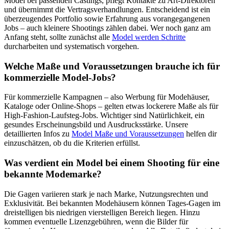
Model bei passenden Castings, pflegt Kontakte zu Art-Direktoren
und übernimmt die Vertragsverhandlungen. Entscheidend ist ein
überzeugendes Portfolio sowie Erfahrung aus vorangegangenen
Jobs – auch kleinere Shootings zählen dabei. Wer noch ganz am
Anfang steht, sollte zunächst alle
Model werden Schritte
durcharbeiten und systematisch vorgehen.
Welche Maße und Voraussetzungen brauche ich für
kommerzielle Model-Jobs?
Für kommerzielle Kampagnen – also Werbung für Modehäuser,
Kataloge oder Online-Shops – gelten etwas lockerere Maße als für
High-Fashion-Laufsteg-Jobs. Wichtiger sind Natürlichkeit, ein
gesundes Erscheinungsbild und Ausdrucksstärke. Unsere
detaillierten Infos zu
Model Maße und Voraussetzungen
helfen dir
einzuschätzen, ob du die Kriterien erfüllst.
Was verdient ein Model bei einem Shooting für eine
bekannte Modemarke?
Die Gagen variieren stark je nach Marke, Nutzungsrechten und
Exklusivität. Bei bekannten Modehäusern können Tages-Gagen im
dreistelligen bis niedrigen vierstelligen Bereich liegen. Hinzu
kommen eventuelle Lizenzgebühren, wenn die Bilder für