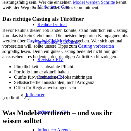
leistungsfähig sein. Wer die einzelnen
Model werden Schritte
kennt,
Marketing x One
weiß: der Weg dorthin erfordert echtes Commitment.
Das richtige Casting als Türöffner
Realidad virtual
Bevor Paulina diesen Job landen konnte, stand natürlich ein Casting.
Und das ist kein Geheimnis: Die meisten begehrten Kampagnenjobs
werden über
Casting bei CM Models
vergeben. Wer sich optimal
Immobilien x Lukinski
vorbereiten will, sollte unsere Tipps zum
Casting vorbereiten
sorgfältig lesen. Denn ein gutes Casting bedeutet nicht nur, gut
auszusehen – es bedeutet, den richtigen Auftritt zu hinzulegen.
Revista x FIV
Pünktlichkeit ist absolute Pflicht
Portfolio immer aktuell halten
Couture x CM
Outfits für verschiedene Looks mitbringen
Selbstsicherheit ausstrahlen, nicht Arroganz
Offen für Regieanweisungen sein
Influencer
[crp limit="2"]
Was Models verdienen – und was ihr
Influencer x CM
wissen solltet
Influencer Agencia