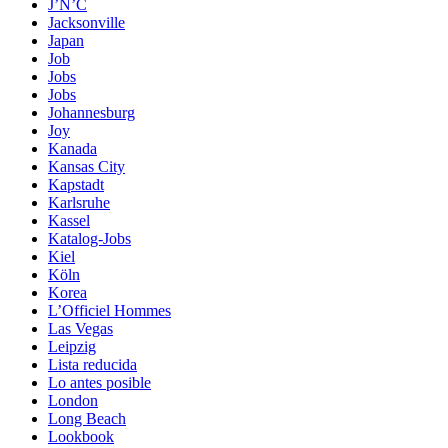
J’N’C
Jacksonville
Japan
Job
Jobs
Jobs
Johannesburg
Joy
Kanada
Kansas City
Kapstadt
Karlsruhe
Kassel
Katalog-Jobs
Kiel
Köln
Korea
L’Officiel Hommes
Las Vegas
Leipzig
Lista reducida
Lo antes posible
London
Long Beach
Lookbook