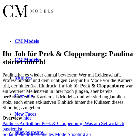
CM
Models
Ihr Job für Peek & Cloppenburg: Paulina
CM
Models
startet durch!
Paulina hat es wieder einmal bewiesen: Wer mit Leidenschaft,
Mujeres
Professionalität und dem richtigen Gespür für Mode vor die Kamera
tritt, der hinterlässt Eindruck. Ihr Job für
Peek & Cloppenburg
war
ein weiterer Meilenstein in ihrer noch jungen, aber bereits
Curvado
beeindruckenden Karriere als Model – und wir sind unglaublich
stolz, euch einen exklusiven Einblick hinter die Kulissen dieses
Shootings zu geben.
New
Faces
Overview
hide
Paulinas Auftritt bei Peek & Cloppenburg: Was am Set wirklich
passiert ist
Nuevos
rostros
So läuft ein professionelles Mode-Shooting ab