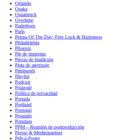
Orlando
Osaka
Osnabrück
Overtime
Paderborn
París
Peppa Of The Day: Free Luck & Happiness
Philadelphia
Phoenix
Pie de imprenta
Piezas de fundición
Pista de aterrizaje
Pittsburgh
Playlist
Podcast
Polaroid
Política de privacidad
Portada
Portland
Portugal
Posando
Potsdam
PPM – Reunión de postproducción
Presse & Medienpartner
Prêt-à-Porter