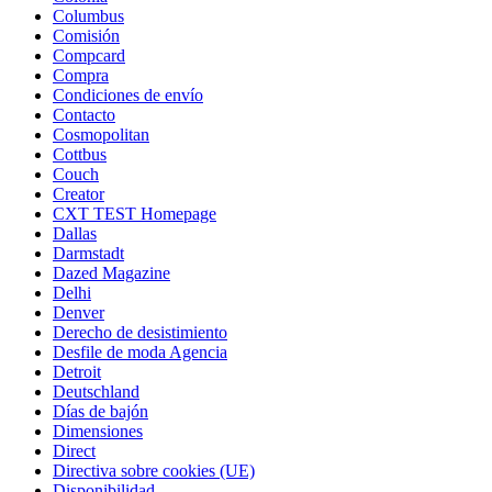
Columbus
Comisión
Compcard
Compra
Condiciones de envío
Contacto
Cosmopolitan
Cottbus
Couch
Creator
CXT TEST Homepage
Dallas
Darmstadt
Dazed Magazine
Delhi
Denver
Derecho de desistimiento
Desfile de moda Agencia
Detroit
Deutschland
Días de bajón
Dimensiones
Direct
Directiva sobre cookies (UE)
Disponibilidad