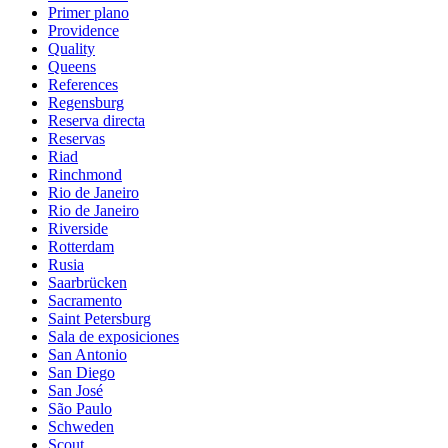
Primer plano
Providence
Quality
Queens
References
Regensburg
Reserva directa
Reservas
Riad
Rinchmond
Rio de Janeiro
Rio de Janeiro
Riverside
Rotterdam
Rusia
Saarbrücken
Sacramento
Saint Petersburg
Sala de exposiciones
San Antonio
San Diego
San José
São Paulo
Schweden
Scout