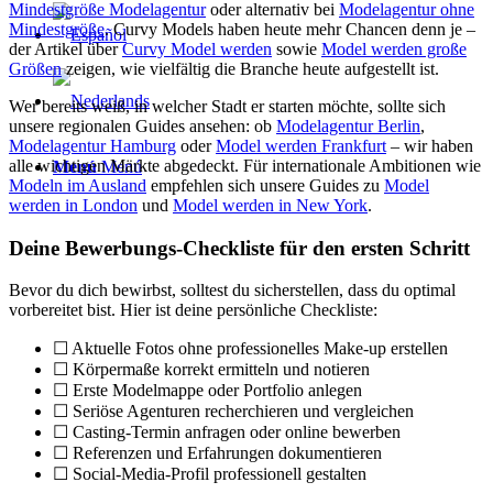
Mindestgröße Modelagentur
oder alternativ bei
Modelagentur ohne
Mindestgröße
. Curvy Models haben heute mehr Chancen denn je –
der Artikel über
Curvy Model werden
sowie
Model werden große
Größen
zeigen, wie vielfältig die Branche heute aufgestellt ist.
Wer bereits weiß, in welcher Stadt er starten möchte, sollte sich
unsere regionalen Guides ansehen: ob
Modelagentur Berlin
,
Modelagentur Hamburg
oder
Model werden Frankfurt
– wir haben
alle wichtigen Märkte abgedeckt. Für internationale Ambitionen wie
Menú
Menú
Modeln im Ausland
empfehlen sich unsere Guides zu
Model
werden in London
und
Model werden in New York
.
Deine Bewerbungs-Checkliste für den ersten Schritt
Bevor du dich bewirbst, solltest du sicherstellen, dass du optimal
vorbereitet bist. Hier ist deine persönliche Checkliste:
☐ Aktuelle Fotos ohne professionelles Make-up erstellen
☐ Körpermaße korrekt ermitteln und notieren
☐ Erste Modelmappe oder Portfolio anlegen
☐ Seriöse Agenturen recherchieren und vergleichen
☐ Casting-Termin anfragen oder online bewerben
☐ Referenzen und Erfahrungen dokumentieren
☐ Social-Media-Profil professionell gestalten