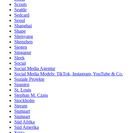
Scouts
Seattle
Sedcard
Seoul
Shanghai
Shape
Shenyang
Shenzhen
Siegen
Singapur
Sleek
Social
Social Media Agentur
Social Media Models: TikTok, Instagram, YouTube & Co.
Soziale Projekte
Spanien
St. Louis
Stephan M. Czaja
Stockholm
Stream
Stuttgart
Stuttgart
Süd Afrika
Süd Amerika
Suiza