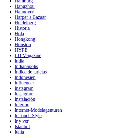
Hamburg
Hangzhou
Hannover
Harper’s Bazaar
Heidelberg
Historia
Hola
Hongkong
Houston
HYPE
I-D Magazine
India
Indianapolis
Índice de tarjetas
Indonesien
Influencer
Instagram
Instagram
Instalación
Interior
Internet-Modelagenturen
InTouch Style
Ir y ver
Istanbul
Italia