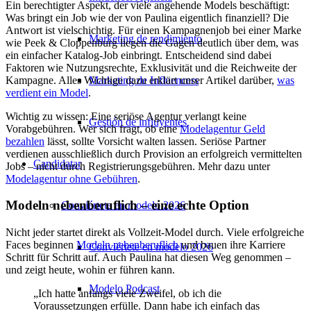
Ein berechtigter Aspekt, der viele angehende Models beschäftigt:
Was bringt ein Job wie der von Paulina eigentlich finanziell? Die
Antwort ist vielschichtig. Für einen Kampagnenjob bei einer Marke
Marketing de rendimiento
wie Peek & Cloppenburg liegen die Gagen deutlich über dem, was
ein einfacher Katalog-Job einbringt. Entscheidend sind dabei
Faktoren wie Nutzungsrechte, Exklusivität und die Reichweite der
Kampagne. Alles Wichtige dazu erklärt unser Artikel darüber,
was
Marketing de Influencers
verdient ein Model
.
Wichtig zu wissen: Eine seriöse Agentur verlangt keine
Gestión de influyentes
Vorabgebühren. Wer sich fragt, ob eine
Modelagentur Geld
bezahlen
lässt, sollte Vorsicht walten lassen. Seriöse Partner
verdienen ausschließlich durch Provision an erfolgreich vermittelten
Candidatar
Jobs – nicht durch Registrierungsgebühren. Mehr dazu unter
Modelagentur ohne Gebühren
.
Modeln nebenberuflich – eine echte Option
Conviértete en modelo 2026
Nicht jeder startet direkt als Vollzeit-Model durch. Viele erfolgreiche
Faces beginnen
Modeln nebenberuflich
und bauen ihre Karriere
Conviértete en modelo 2026
Schritt für Schritt auf. Auch Paulina hat diesen Weg genommen –
und zeigt heute, wohin er führen kann.
Modelo Podcast
„Ich hatte anfangs viele Zweifel, ob ich die
Voraussetzungen erfülle. Dann habe ich einfach das