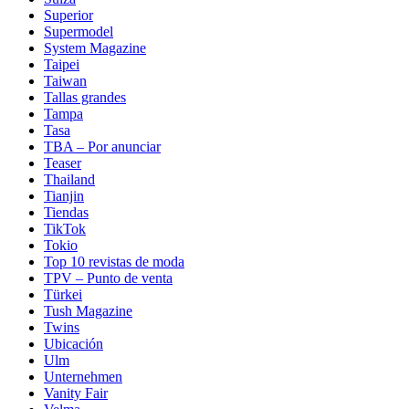
Superior
Supermodel
System Magazine
Taipei
Taiwan
Tallas grandes
Tampa
Tasa
TBA – Por anunciar
Teaser
Thailand
Tianjin
Tiendas
TikTok
Tokio
Top 10 revistas de moda
TPV – Punto de venta
Türkei
Tush Magazine
Twins
Ubicación
Ulm
Unternehmen
Vanity Fair