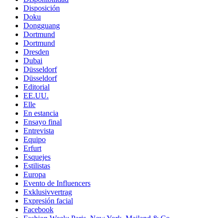
Disposición
Doku
Dongguang
Dortmund
Dortmund
Dresden
Dubai
Düsseldorf
Düsseldorf
Editorial
EE.UU.
Elle
En estancia
Ensayo final
Entrevista
Equipo
Erfurt
Esquejes
Estilistas
Europa
Evento de Influencers
Exklusivvertrag
Expresión facial
Facebook