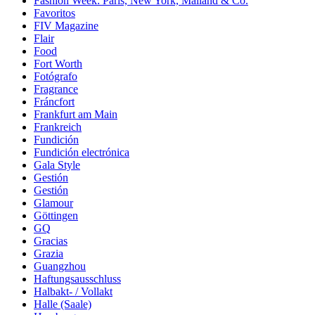
Fashion Week: Paris, New York, Mailand & Co.
Favoritos
FIV Magazine
Flair
Food
Fort Worth
Fotógrafo
Fragrance
Fráncfort
Frankfurt am Main
Frankreich
Fundición
Fundición electrónica
Gala Style
Gestión
Gestión
Glamour
Göttingen
GQ
Gracias
Grazia
Guangzhou
Haftungsausschluss
Halbakt- / Vollakt
Halle (Saale)