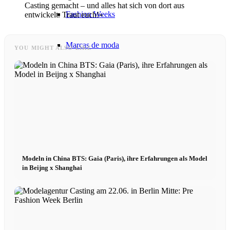
Casting gemacht – und alles hat sich von dort aus
Fashion Weeks
entwickelt. Traut euch!»
Marcas de moda
YOU MIGHT ALSO LIKE
Wiki
Reserva
Peppa del Día
Modeln in China BTS: Gaia (Paris), ihre Erfahrungen als Model
News
in Beijng x Shanghai
Contacto
x Instagram