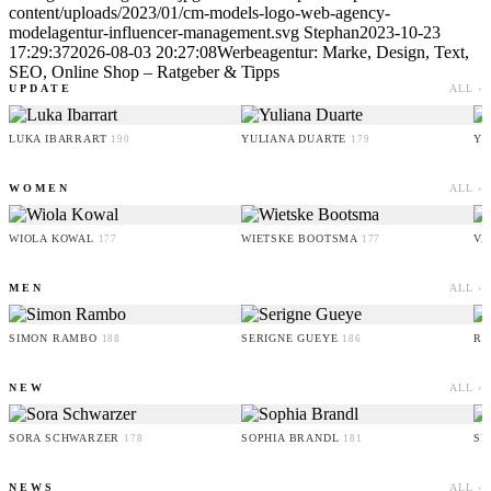
content/uploads/2023/01/cm-models-logo-web-agency-
modelagentur-influencer-management.svg
Stephan
2023-10-23
17:29:37
2026-08-03 20:27:08
Werbeagentur: Marke, Design, Text,
SEO, Online Shop – Ratgeber & Tipps
UPDATE
ALL ›
LUKA IBARRART
YULIANA DUARTE
YO
190
179
WOMEN
ALL ›
WIOLA KOWAL
WIETSKE BOOTSMA
VA
177
177
MEN
ALL ›
SIMON RAMBO
SERIGNE GUEYE
RU
188
186
NEW
ALL ›
SORA SCHWARZER
SOPHIA BRANDL
SE
178
181
NEWS
ALL ›