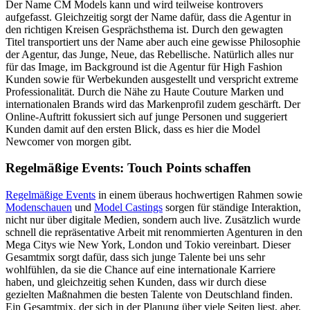
Der Name CM Models kann und wird teilweise kontrovers
aufgefasst. Gleichzeitig sorgt der Name dafür, dass die Agentur in
den richtigen Kreisen Gesprächsthema ist. Durch den gewagten
Titel transportiert uns der Name aber auch eine gewisse Philosophie
der Agentur, das Junge, Neue, das Rebellische. Natürlich alles nur
für das Image, im Background ist die Agentur für High Fashion
Kunden sowie für Werbekunden ausgestellt und verspricht extreme
Professionalität. Durch die Nähe zu Haute Couture Marken und
internationalen Brands wird das Markenprofil zudem geschärft. Der
Online-Auftritt fokussiert sich auf junge Personen und suggeriert
Kunden damit auf den ersten Blick, dass es hier die Model
Newcomer von morgen gibt.
Regelmäßige Events: Touch Points schaffen
Regelmäßige Events
in einem überaus hochwertigen Rahmen sowie
Modenschauen
und
Model Castings
sorgen für ständige Interaktion,
nicht nur über digitale Medien, sondern auch live. Zusätzlich wurde
schnell die repräsentative Arbeit mit renommierten Agenturen in den
Mega Citys wie New York, London und Tokio vereinbart. Dieser
Gesamtmix sorgt dafür, dass sich junge Talente bei uns sehr
wohlfühlen, da sie die Chance auf eine internationale Karriere
haben, und gleichzeitig sehen Kunden, dass wir durch diese
gezielten Maßnahmen die besten Talente von Deutschland finden.
Ein Gesamtmix, der sich in der Planung über viele Seiten liest, aber,