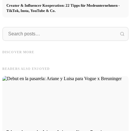
Creator & Influencer Kooperation: 22 Tipps für Modeunternehmen -
TikTok, Insta, YouTube & Co.
TikTok
Internet
TikTok: 33 ideas y consejos de vídeo
Internet & Web Agency: Sitio Web,
A
DISCOVER MORE
para empresas de moda
Tienda Online, App & Co - Tareas
p
READERS ALSO ENJOYED