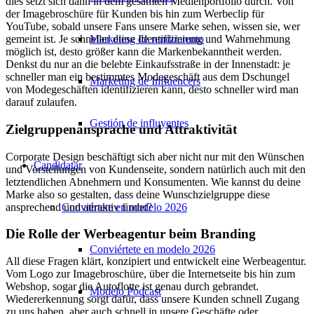
dies setzt sich dann in dem gesamten Medienportfolio durch. Von
der Imagebroschüre für Kunden bis hin zum Werbeclip für
YouTube, sobald unsere Fans unsere Marke sehen, wissen sie, wer
Marketing de rendimiento
gemeint ist. Je schneller diese Identifizierung und Wahrnehmung
möglich ist, desto größer kann die Markenbekanntheit werden.
Denkst du nur an die belebte Einkaufsstraße in der Innenstadt: je
schneller man ein bestimmtes Modegeschäft aus dem Dschungel
Marketing de Influencers
von Modegeschäften identifizieren kann, desto schneller wird man
darauf zulaufen.
Gestión de influyentes
Zielgruppenansprache und Attraktivität
Corporate Design beschäftigt sich aber nicht nur mit den Wünschen
Candidatar
und Vorstellungen von Kundenseite, sondern natürlich auch mit den
letztendlichen Abnehmern und Konsumenten. Wie kannst du deine
Marke also so gestalten, dass deine Wunschzielgruppe diese
ansprechend und attraktiv findet?
Conviértete en modelo 2026
Die Rolle der Werbeagentur beim Branding
Conviértete en modelo 2026
All diese Fragen klärt, konzipiert und entwickelt eine Werbeagentur.
Vom Logo zur Imagebroschüre, über die Internetseite bis hin zum
Webshop, sogar die Autoflotte ist genau durch gebrandet.
Modelo Podcast
Wiedererkennung sorgt dafür, dass unsere Kunden schnell Zugang
zu uns haben, aber auch schnell in unsere Geschäfte oder