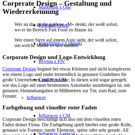
Corperate Design – Gestaltung und
Marketing x One
Wiedererkennung
Wer an das große goldene «M» denkt, der weiß sofort,
Realidad virtual
wo er im Bereich Fast Food zu Hause ist.
Wer einen Stern auf einem Auto sieht, der weiß sofort,
Immobilien x Lukinski
um welche Marke es sich handelt.
Corporate Design und Logo-Entwicklung
Revista x FIV
Corporate Design
beginnt bei etwas Kleinem und nicht komplexem
wie einem Logo und endet letztendlich in genauen Guidelines für
Couture x CM
große Unternehmen und Konzerne. In diesen wird sogar geregelt,
wie das Logo auf einer bestimmten Automarke anzubringen ist, mit
genauen Abstandsangaben in Millimetern zur Tür, zum Rad, zum
Fenster.
Influencer
Farbgebung und visueller roter Faden
Influencer x CM
Corporate Design beschäftigt sich also mit dem visuellen roten
Faden deiner Firma. Die Farbgebung spielt hierbei eine große Rolle,
genauso wie Formen: runde Elemente, spitze oder sehr gerade. All
Influencer Agencia