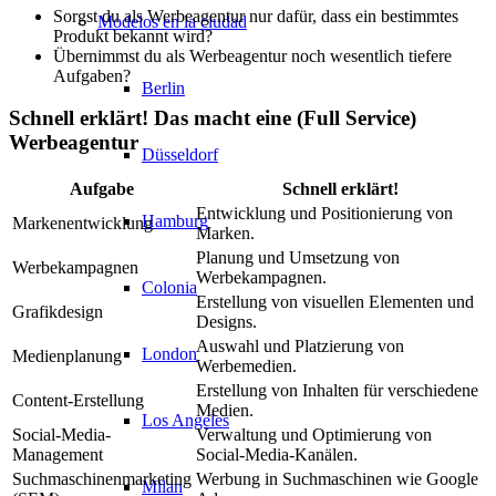
Sorgst du als Werbeagentur nur dafür, dass ein bestimmtes
Modelos en la ciudad
Produkt bekannt wird?
Übernimmst du als Werbeagentur noch wesentlich tiefere
Aufgaben?
Berlin
Schnell erklärt! Das macht eine (Full Service)
Werbeagentur
Düsseldorf
Aufgabe
Schnell erklärt!
Entwicklung und Positionierung von
Hamburg
Markenentwicklung
Marken.
Planung und Umsetzung von
Werbekampagnen
Werbekampagnen.
Colonia
Erstellung von visuellen Elementen und
Grafikdesign
Designs.
Auswahl und Platzierung von
London
Medienplanung
Werbemedien.
Erstellung von Inhalten für verschiedene
Content-Erstellung
Medien.
Los Angeles
Social-Media-
Verwaltung und Optimierung von
Management
Social-Media-Kanälen.
Suchmaschinenmarketing
Werbung in Suchmaschinen wie Google
Milan