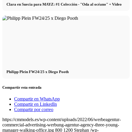
Clara en Suecia para MAYZ: #1 Colección - "Oda al océano" + Video
Philipp Plein FW24/25 x Diego Pooth
Compartir esta entrada
Compartir en WhatsApp
Compartir en LinkedIn
Compartir por correo
https://cmmodels.es/wp-content/uploads/2022/06/werbeagentur-
commercial-advertising-werbung-agentur-agency-three-young-
manager-walking-office.jpg
800
1200
Stephan
/wp-