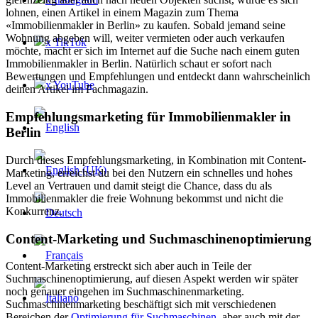
lohnen, einen Artikel in einem Magazin zum Thema
«Immobilienmakler in Berlin» zu kaufen. Sobald jemand seine
Wohnung abgeben will, weiter vermieten oder auch verkaufen
x TikTok
möchte, macht er sich im Internet auf die Suche nach einem guten
Immobilienmakler in Berlin. Natürlich schaut er sofort nach
Bewertungen und Empfehlungen und entdeckt dann wahrscheinlich
x YouTube
deinen Artikel im Fachmagazin.
Empfehlungsmarketing für Immobilienmakler in
Berlin
Durch dieses Empfehlungsmarketing, in Kombination mit Content-
Marketing, erreichst du bei den Nutzern ein schnelles und hohes
Level an Vertrauen und damit steigt die Chance, dass du als
Immobilienmakler die freie Wohnung bekommst und nicht die
Konkurrenz.
Content-Marketing und Suchmaschinenoptimierung
Content-Marketing erstreckt sich aber auch in Teile der
Suchmaschinenoptimierung, auf diesen Aspekt werden wir später
noch genauer eingehen im Suchmaschinenmarketing.
Suchmaschinenmarketing beschäftigt sich mit verschiedenen
Bereichen der
Optimierung für Suchmaschinen
, aber auch mit der