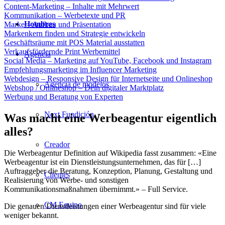
Content-Marketing – Inhalte mit Mehrwert
Kommunikation – Werbetexte und PR
Hombres
Marke – Aufbau und Präsentation
Markenkern finden und Strategie entwickeln
Geschäftsräume mit POS Material ausstatten
Verkaufsfördernde Print Werbemittel
Agencia
Social Media – Marketing auf YouTube, Facebook und Instagram
Empfehlungsmarketing im Influencer Marketing
Webdesign – Responsive Design für Internetseite und Onlineshop
Agencia de modelos
Webshop / Onlineshop – Dein digitaler Marktplatz
Werbung und Beratung von Experten
Next Fundición
Was macht eine Werbeagentur eigentlich
alles?
Creador
Die Werbeagentur Definition auf Wikipedia fasst zusammen: «Eine
Werbeagentur ist ein Dienstleistungsunternehmen, das für […]
Auftraggeber die Beratung, Konzeption, Planung, Gestaltung und
Clientes
Realisierung von Werbe- und sonstigen
Kommunikationsmaßnahmen übernimmt.» – Full Service.
CM Equipo
Die genauen Dienstleistungen einer Werbeagentur sind für viele
weniger bekannt.