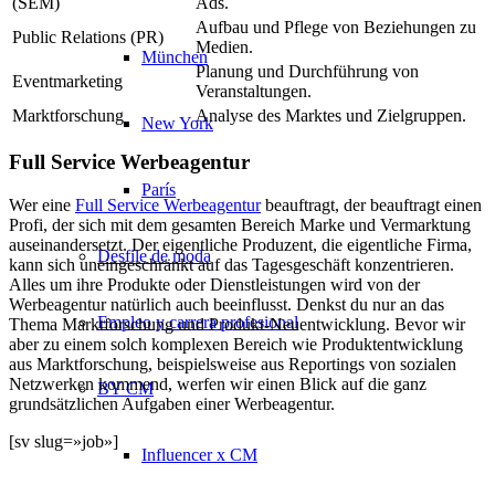
(SEM)
Ads.
Aufbau und Pflege von Beziehungen zu
Public Relations (PR)
Medien.
München
Planung und Durchführung von
Eventmarketing
Veranstaltungen.
Marktforschung
Analyse des Marktes und Zielgruppen.
New York
Full Service Werbeagentur
París
Wer eine
Full Service Werbeagentur
beauftragt, der beauftragt einen
Profi, der sich mit dem gesamten Bereich Marke und Vermarktung
auseinandersetzt. Der eigentliche Produzent, die eigentliche Firma,
Desfile de moda
kann sich uneingeschränkt auf das Tagesgeschäft konzentrieren.
Alles um ihre Produkte oder Dienstleistungen wird von der
Werbeagentur natürlich auch beeinflusst. Denkst du nur an das
Empleo y carrera profesional
Thema Marktforschung und Produkt-Neuentwicklung. Bevor wir
aber zu einem solch komplexen Bereich wie Produktentwicklung
aus Marktforschung, beispielsweise aus Reportings von sozialen
Netzwerken kommend, werfen wir einen Blick auf die ganz
BY CM
grundsätzlichen Aufgaben einer Werbeagentur.
[sv slug=»job»]
Influencer x CM