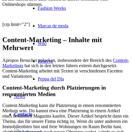
Onlineshops stürmen.
Fashion Weeks
[crp limit="2"]
Marcas de moda
Content-Marketing – Inhalte mit
Wiki
Mehrwert
Apropos Besucher anlocken, insbesondere der Bereich des
Content-
Reserva
Marketings
hat sich in den letzten Jahren extrem durchgesetzt.
Content-Marketing arbeitet mit Texten in verschiedenen Facetten
und Variationen.
Peppa del Día
Content-Marketing durch Platzierungen in
renommierten Medien
News
Content-Marketing kann die Platzierung in einem renommierten
Medium sein. Du kannst etwa eine Platzierung in einem Artikel
Contacto
eines bekannten Magazins kaufen. Dieser Artikel bespricht dann ein
Thema, das für unsere Firma richtig ist. Wenn du unter anderem ein
Immobilienbüro bist und freie Wohnungen im Raum Berlin hast,
x Instagram
gleichzeitig aber auch nach neuen Objekten suchst, würde es sich