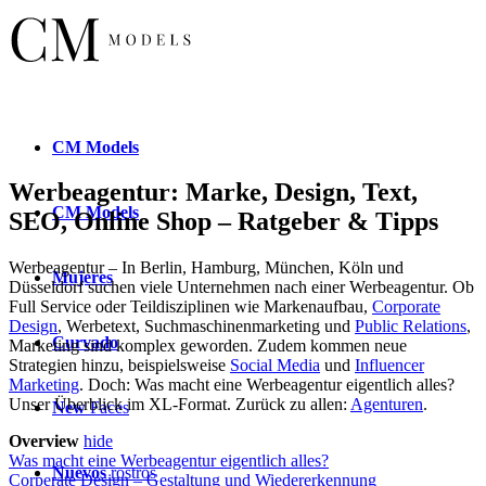
CM
Models
Werbeagentur: Marke, Design, Text,
CM
Models
SEO, Online Shop – Ratgeber & Tipps
Werbeagentur – In Berlin, Hamburg, München, Köln und
Mujeres
Düsseldorf suchen viele Unternehmen nach einer Werbeagentur. Ob
Full Service oder Teildisziplinen wie Markenaufbau,
Corporate
Design
, Werbetext, Suchmaschinenmarketing und
Public Relations
,
Curvado
Marketing sind komplex geworden. Zudem kommen neue
Strategien hinzu, beispielsweise
Social Media
und
Influencer
Marketing
. Doch: Was macht eine Werbeagentur eigentlich alles?
Unser Überblick im XL-Format. Zurück zu allen:
Agenturen
.
New
Faces
Overview
hide
Was macht eine Werbeagentur eigentlich alles?
Nuevos
rostros
Corperate Design – Gestaltung und Wiedererkennung