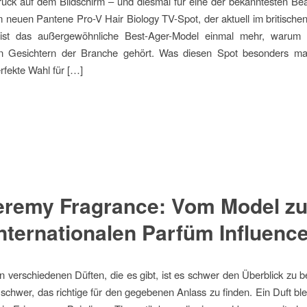
urück auf dem Bildschirm – und diesmal für eine der bekanntesten B
m neuen Pantene Pro-V Hair Biology TV-Spot, der aktuell im britisch
eist das außergewöhnliche Best-Ager-Model einmal mehr, warum
en Gesichtern der Branche gehört. Was diesen Spot besonders m
erfekte Wahl für […]
eremy Fragrance: Vom Model z
nternationalen Parfüm Influenc
en verschiedenen Düften, die es gibt, ist es schwer den Überblick zu b
s schwer, das richtige für den gegebenen Anlass zu finden. Ein Duft blei