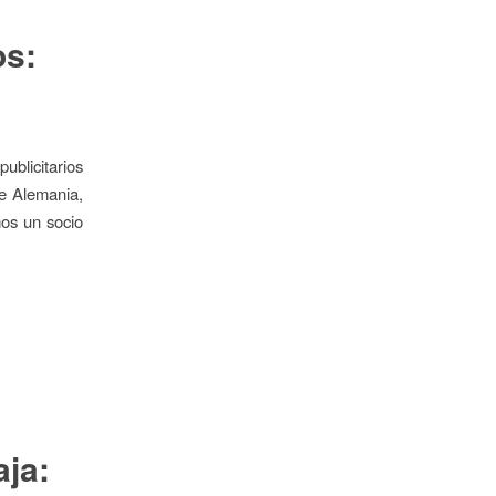
os:
blicitarios
de Alemania,
os un socio
ja: