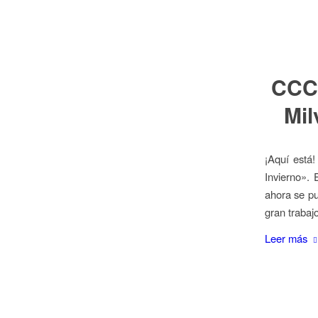
CCC 
Mil
¡Aquí está
Invierno».
ahora se pu
gran trabaj
Leer más