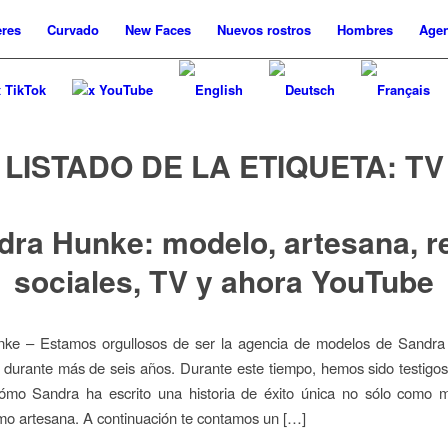
res
Curvado
New
Faces
Nuevos
rostros
Hombres
Agen
x TikTok
x YouTube
LISTADO DE LA ETIQUETA:
TV
dra Hunke: modelo, artesana, r
sociales, TV y ahora YouTube
ke – Estamos orgullosos de ser la agencia de modelos de Sandra
durante más de seis años. Durante este tiempo, hemos sido testigo
mo Sandra ha escrito una historia de éxito única no sólo como m
o artesana. A continuación te contamos un […]