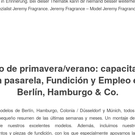
n Erinnerung. Bei dieser Thematik kann dir niemand besser weiterhel
zialist Jeremy Fragrance. Jeremy Fragrance – Model Jeremy Fragran
o de primavera/verano: capacit
n pasarela,
Fundición
y
Empleo
Berlín,
Hamburgo
& Co.
odelos de Berlín, Hamburgo, Colonia / Düsseldorf y Múnich, todos
pequeño resumen de las últimas semanas y meses. Un montaje de 
de nuestros excelentes modelos. Además, incluimos nuestr
ntos y piezas de fundición, con los que especialmente apoyamos la