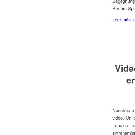
Begegnung i
Parfüm-Spe
Leer más
Vide
e
Nuestros m
video. Un 
trabajos 
entrenamie