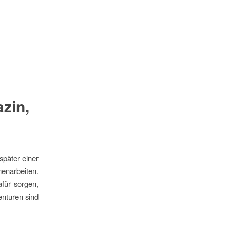
zin,
später einer
enarbeiten.
afür sorgen,
enturen sind