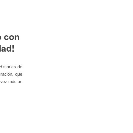
o con
dad!
istorias de
ración, que
a vez más un