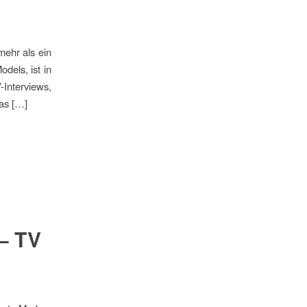
mehr als ein
els, ist in
-Interviews,
was […]
 – TV