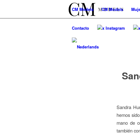
CM
Models
CM
Models
Muje
Contacto
x Instagram
San
Sandra Hun
hemos sido 
mano de có
también com