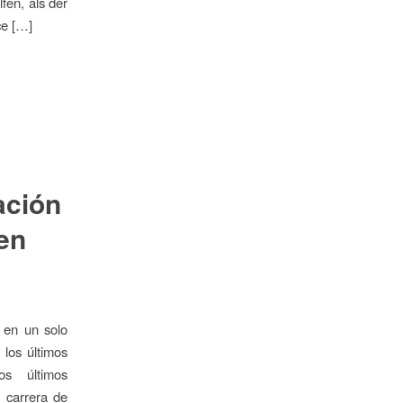
fen, als der
ce […]
ación
en
 en un solo
los últimos
os últimos
 carrera de