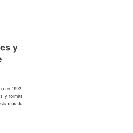
les y
e
ca en 1992,
os y formas
 está más de