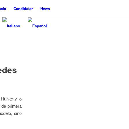
cia
Candidatar
News
edes
 Hunke y lo
s de primera
odelo, sino