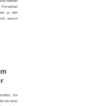
eauty-Marken
en Fernsehen
 sie zu den
acht, warum
um
er
ehalten. Vor
bt bei einer