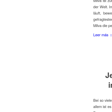
Milva ist z
der Welt. I
läuft, bew
gefragtest
Milva die p
Leer más
J
i
Bei so viel
allem ist e