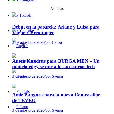
Noticias
x TikTok
Debut en la pasarela: Ariane y Luisa para
x YouTube
Vogue x Breuninger
3 de agosto de 2026
/
por Celisa
Anton Kundrus para BURGA MEN – Un
modelo edgy se une a los accesorios tech
3 de agosto de 2026
/
por Svenja
Amie Bangura para la nueva Contrastline
de TEVEO
3 de agosto de 2026
/
por Svenja