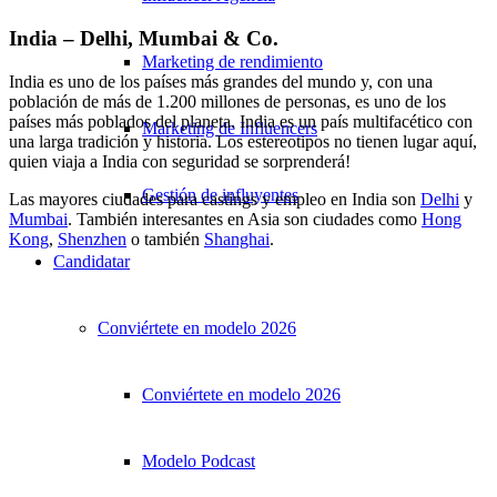
India – Delhi, Mumbai & Co.
Marketing de rendimiento
India es uno de los países más grandes del mundo y, con una
población de más de 1.200 millones de personas, es uno de los
países más poblados del planeta. India es un país multifacético con
Marketing de Influencers
una larga tradición y historia. Los estereotipos no tienen lugar aquí,
quien viaja a India con seguridad se sorprenderá!
Gestión de influyentes
Las mayores ciudades para castings y empleo en India son
Delhi
y
Mumbai
. También interesantes en Asia son ciudades como
Hong
Kong
,
Shenzhen
o también
Shanghai
.
Candidatar
Conviértete en modelo 2026
Conviértete en modelo 2026
Modelo Podcast