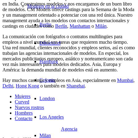
en India. Construimos modelos y nos encargamos de un buen libro
Modelos en la ciudad
de modelos. CM Models ofrece castings para la Semana de la Moda
y un management orientado a potenciar con una red única. Nuestro
management ayuda a los modelos con contactos internacionales y
Berlin
castings en ciudades como
Berlín
,
Manhattan
o
Milán
.
La comunicación con fotógrafos o contratos multilingües para
empleos a nivel mundial son tareas que requieren mucho tiempo.
Düsseldorf
Una red mundial, clientes reconocidos y empleos serios, así es como
trabajan las agencias internacionales de modelos. En especial, los
mercados publicitarios europeo, asiático y norteamericano son cada
Hamburg
vez más interesantes para modelos dedicados. Asia, Europa y
América: la demanda mundial de modelos está en aumento.
Colonia
Hay muchos castings y empleos en Asia, especialmente en
Mumbai
,
Delhi
,
Hong Kong
o también en
Shanghai
.
Mujeres
London
Curved
Nuevos rostros
Hombres
Los Angeles
Contacto
Agencia
Milan