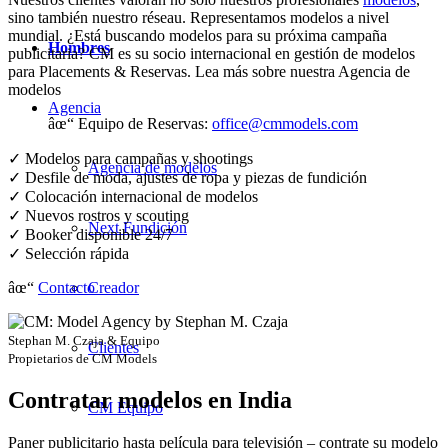
sino también nuestro réseau. Representamos modelos a nivel
mundial. ¿Está buscando modelos para su próxima campaña
Hombres
publicitaria? CM es su socio internacional en gestión de modelos
para Placements & Reservas. Lea más sobre nuestra Agencia de
modelos
Agencia
âœ“ Equipo de Reservas:
office@cmmodels.com
✓ Modelos para campañas y shootings
Agencia de modelos
✓ Desfile de moda, ajustes de ropa y piezas de fundición
✓ Colocación internacional de modelos
✓ Nuevos rostros y scouting
Next Fundición
✓ Booker disponible 24/7
✓ Selección rápida
Creador
âœ“
Contacto
Stephan M. Czaja & Equipo
Clientes
Propietarios de CM Models
Contratar modelos en India
CM Equipo
Paner publicitario hasta película para televisión – contrate su modelo