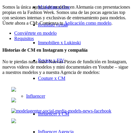
Somos la única agencia de modelos en Alemania con presentaciones
Marketing x One
propias en la Fashion Week. Somos una de las pocas agencias top
con sesiones internas y exclusivas de entrenamiento para modelos.
Únete ahora a CM: Comienza tu
Aplicación como modelo
.
Realidad virtual
Conviértete en modelo
Requisitos
Immobilien x Lukinski
Historias de CM en Instagram y compañía
Revista x FIV
No te pierdas nada más! Nuevas Piezas de fundición en Instagram,
nuevos videos de modelos y mini documentales en Youtube – sigue
a nuestros modelos y a nuestra Agencia de modelos:
Couture x CM
Influencer
Influencer x CM
Influencer Agencia