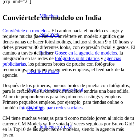
[crp limit="2"]
München
Conviértete en modelo en India
Conviértete en modelo
– El camino hacia el modelo es largo y
New York
requiere mucha paciencia. Conviértete en modelo significa que
tienes ganas de hacer fotoshootings, incluso si duran 9 o 10 horas y
debes presentar 30 diferentes looks, con expresión facial y gestos. El
camino a través del primer
Gosee en la agencia de modelos
, la
París
integración en las redes de
fotógrafos publicitarios
y
agencias
publicitarias
, los primeros brotes de prueba con fotógrafos
reconocidos, los primeros pequeños empleos, el feedback de la
Desfile de moda
agencia.
Después de los primeros, buenos brotes de prueba con fotógrafos,
Empleo y carrera profesional
para la creación de tu cartera de modelos, tendrás una base sólida.
Ahora te propondremos para los primeros castings y empleos.
Primero pequeños empleos, por ejemplo, para tiendas online o
también
fotoshootings para redes sociales
.
BY CM
CM tiene muchas ventajas para ti como modelo joven al inicio de tu
carrera: CM Models ya fue votada 2 veces seguidas por Bravo Girl!
Influencer x CM
en la Top10 de las agencias de modelos, siendo la agencia más
joven.