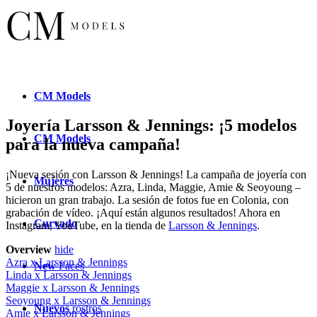
CM
Models
Joyería Larsson & Jennings: ¡5 modelos
CM
Models
para la nueva campaña!
¡Nueva sesión con Larsson & Jennings! La campaña de joyería con
Mujeres
5 de nuestros modelos: Azra, Linda, Maggie, Amie & Seoyoung –
hicieron un gran trabajo. La sesión de fotos fue en Colonia, con
grabación de vídeo. ¡Aquí están algunos resultados! Ahora en
Curvado
Instagram, YouTube, en la tienda de
Larsson & Jennings
.
Overview
hide
Azra x Larsson & Jennings
New
Faces
Linda x Larsson & Jennings
Maggie x Larsson & Jennings
Seoyoung x Larsson & Jennings
Nuevos
rostros
Amie x Larsson & Jennings