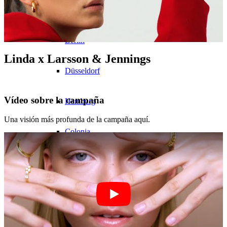
Modelos en la ciudad
Berlin
Linda x Larsson & Jennings
Düsseldorf
Vídeo sobre la campaña
Hamburg
Una visión más profunda de la campaña aquí.
Colonia
London
Los Angeles
Milan