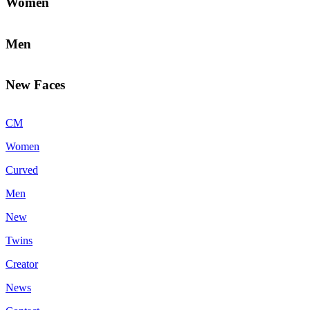
Women
Men
New Faces
CM
Women
Curved
Men
New
Twins
Creator
News