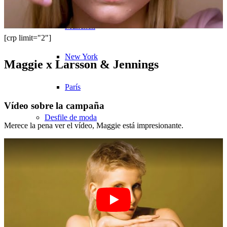
München
[crp limit="2"]
New York
Maggie x Larsson & Jennings
París
Vídeo sobre la campaña
Desfile de moda
Merece la pena ver el vídeo, Maggie está impresionante.
Empleo y carrera profesional
BY CM
Influencer x CM