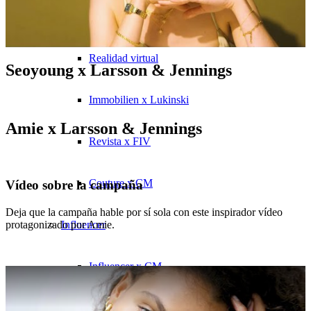
Marketing x One
Realidad virtual
Seoyoung x Larsson & Jennings
Immobilien x Lukinski
Amie x Larsson & Jennings
Revista x FIV
Couture x CM
Vídeo sobre la campaña
Deja que la campaña hable por sí sola con este inspirador vídeo
Influencer
protagonizado por Amie.
Influencer x CM
Influencer Agencia