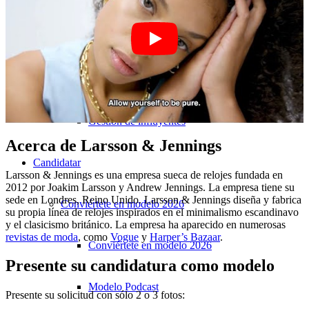
Marketing de rendimiento
Marketing de Influencers
Gestión de influyentes
Acerca de Larsson & Jennings
Candidatar
Larsson & Jennings es una empresa sueca de relojes fundada en
2012 por Joakim Larsson y Andrew Jennings. La empresa tiene su
sede en Londres, Reino Unido. Larsson & Jennings diseña y fabrica
Conviértete en modelo 2026
su propia línea de relojes inspirados en el minimalismo escandinavo
y el clasicismo británico.
La empresa ha aparecido en numerosas
revistas de moda
, como
Vogue
y
Harper’s Bazaar
.
Conviértete en modelo 2026
Presente su candidatura como modelo
Modelo Podcast
Presente su solicitud con sólo 2 o 3 fotos: