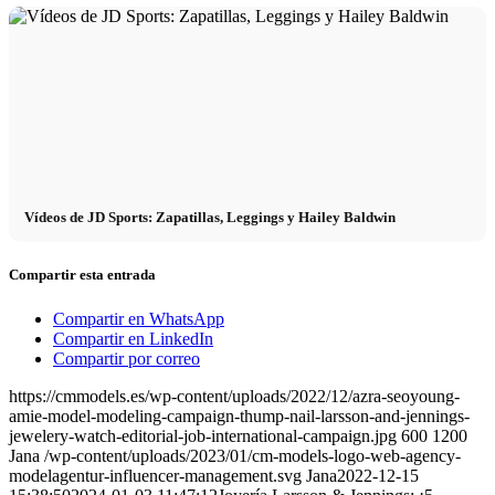
Vídeos de JD Sports: Zapatillas, Leggings y Hailey Baldwin
Compartir esta entrada
Compartir en WhatsApp
Compartir en LinkedIn
Compartir por correo
https://cmmodels.es/wp-content/uploads/2022/12/azra-seoyoung-
amie-model-modeling-campaign-thump-nail-larsson-and-jennings-
jewelery-watch-editorial-job-international-campaign.jpg
600
1200
Jana
/wp-content/uploads/2023/01/cm-models-logo-web-agency-
modelagentur-influencer-management.svg
Jana
2022-12-15