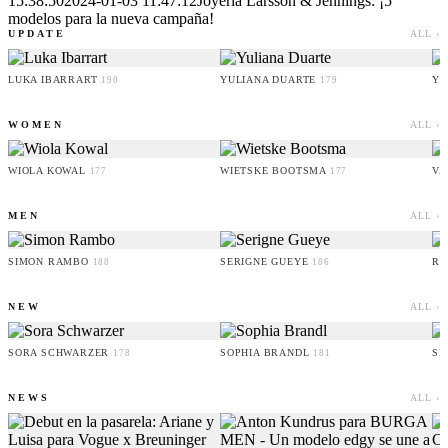
15:38:50
2024-01-03 11:47:12
Joyería Larsson & Jennings: ¡5
modelos para la nueva campaña!
UPDATE
ALL ›
LUKA IBARRART
YULIANA DUARTE
YO
190
179
WOMEN
ALL ›
WIOLA KOWAL
WIETSKE BOOTSMA
VA
177
177
MEN
ALL ›
SIMON RAMBO
SERIGNE GUEYE
RU
188
186
NEW
ALL ›
SORA SCHWARZER
SOPHIA BRANDL
SE
178
181
NEWS
ALL ›