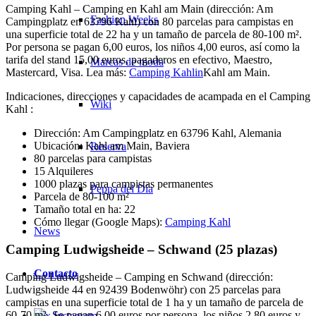
Camping Kahl – Camping en Kahl am Main (dirección: Am
Fashion Weeks
Campingplatz en 63796 Kahl) con 80 parcelas para campistas en
una superficie total de 22 ha y un tamaño de parcela de 80-100 m².
Por persona se pagan 6,00 euros, los niños 4,00 euros, así como la
tarifa del stand 15,00 euros, pagaderos en efectivo, Maestro,
Marcas de moda
Mastercard, Visa. Lea más:
Camping Kahlin
Kahl am Main.
Indicaciones, direcciones y capacidades de acampada en el Camping
Wiki
Kahl :
Dirección: Am Campingplatz en 63796 Kahl, Alemania
Ubicación: Kahl am Main, Baviera
Reserva
80 parcelas para campistas
15 Alquileres
1000 plazas para campistas permanentes
Peppa del Día
Parcela de 80-100 m²
Tamaño total en ha: 22
Cómo llegar (Google Maps):
Camping Kahl
News
Camping Ludwigsheide – Schwand (25 plazas)
Contacto
Camping Ludwigsheide – Camping en Schwand (dirección:
Ludwigsheide 44 en 92439 Bodenwöhr) con 25 parcelas para
campistas en una superficie total de 1 ha y un tamaño de parcela de
60-70 m². Se pagan 6,00 euros por persona, los niños 2,80 euros y
x Instagram