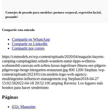
Consejos de posado para modelos: postura corporal, expresión facial,
posando!
Compartir esta entrada
Compartir en WhatsApp
Compartir en LinkedIn
Compartir por correo
https://cmmodels.es/wp-content/uploads/2020/04/magazin-bayern-
camping-campingplatz-urlaub-wandern-natur-tipps-wellness-
wohnmobil-caravan-zelt-zelten-luxus-lagerfeuer-fitness-see-pilgern-
pilgerwege-berge-biergarten-restaurant.jpg
800
1200
Stephan
/wp-
content/uploads/2023/01/cm-models-logo-web-agency-
modelagentur-influencer-management.svg
Stephan
2018-04-27
15:02:58
2022-04-18 20:52:10
Camping Baviera: Los lugares más
bonitos para hacer senderismo
Páginas
032c Magazine