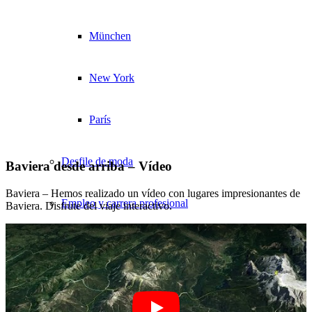
München
New York
París
Desfile de moda
Baviera desde arriba – Vídeo
Baviera – Hemos realizado un vídeo con lugares impresionantes de
Empleo y carrera profesional
Baviera. Disfrute del viaje interactivo.
BY CM
Influencer x CM