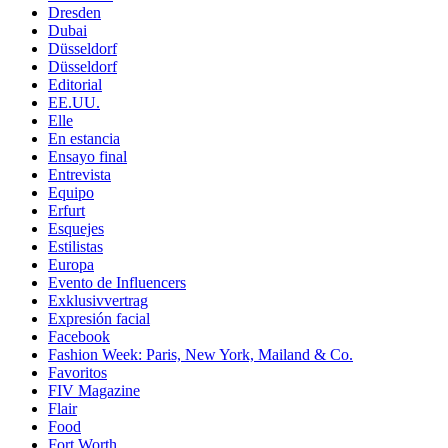
Dresden
Dubai
Düsseldorf
Düsseldorf
Editorial
EE.UU.
Elle
En estancia
Ensayo final
Entrevista
Equipo
Erfurt
Esquejes
Estilistas
Europa
Evento de Influencers
Exklusivvertrag
Expresión facial
Facebook
Fashion Week: Paris, New York, Mailand & Co.
Favoritos
FIV Magazine
Flair
Food
Fort Worth