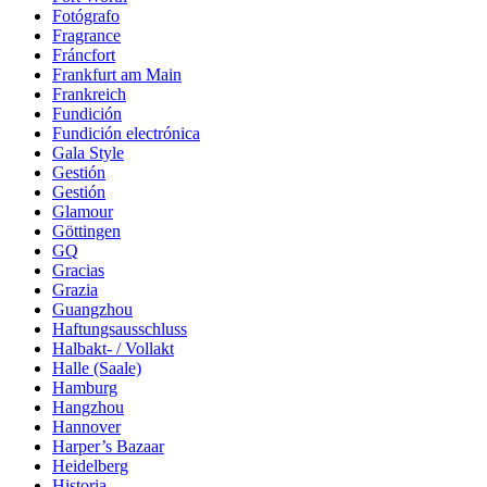
Fotógrafo
Fragrance
Fráncfort
Frankfurt am Main
Frankreich
Fundición
Fundición electrónica
Gala Style
Gestión
Gestión
Glamour
Göttingen
GQ
Gracias
Grazia
Guangzhou
Haftungsausschluss
Halbakt- / Vollakt
Halle (Saale)
Hamburg
Hangzhou
Hannover
Harper’s Bazaar
Heidelberg
Historia