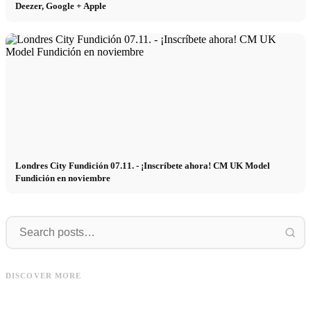
Deezer, Google + Apple
Londres City Fundición 07.11. - ¡Inscríbete ahora! CM UK Model
Fundición en noviembre
Düsseldorf
Hamburg
Düsseldorf / Köln Casting 29.10. - @
Hamburg Casting 24.10. - Jetzt
NRW, Studio CM Model Casting:
bewerben! @ Studio, CM Model
L
DISCOVER MORE
Bewerben!
Casting