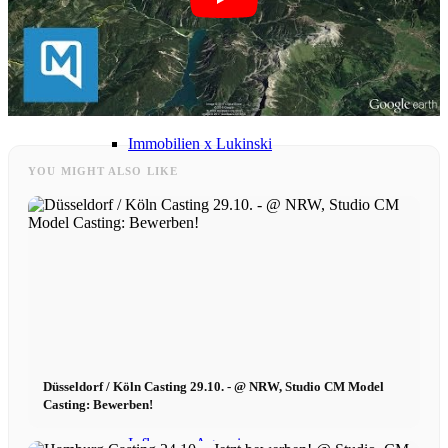
Marketing x One
Realidad virtual
Immobilien x Lukinski
YOU MIGHT ALSO LIKE
Revista x FIV
Couture x CM
Influencer
Influencer x CM
Düsseldorf / Köln Casting 29.10. - @ NRW, Studio CM Model
Casting: Bewerben!
Influencer Agencia