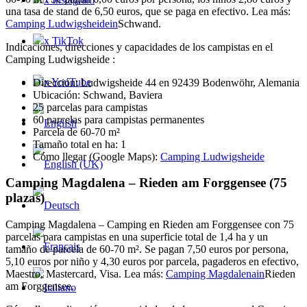
una tasa de stand de 6,50 euros, que se paga en efectivo. Lea más:
Camping Ludwigsheidein
Schwand.
x TikTok
Indicaciones, direcciones y capacidades de los campistas en el
Camping Ludwigsheide :
x YouTube
Dirección: Ludwigsheide 44 en 92439 Bodenwöhr, Alemania
Ubicación: Schwand, Baviera
25 parcelas para campistas
60 parcelas para campistas permanentes
Parcela de 60-70 m²
Tamaño total en ha: 1
Cómo llegar (Google Maps):
Camping Ludwigsheide
Camping Magdalena – Rieden am Forggensee (75
plazas)
Camping Magdalena – Camping en Rieden am Forggensee con 75
parcelas para campistas en una superficie total de 1,4 ha y un
tamaño de parcela de 60-70 m². Se pagan 7,50 euros por persona,
5,10 euros por niño y 4,30 euros por parcela, pagaderos en efectivo,
Maestro, Mastercard, Visa. Lea más:
Camping Magdalenain
Rieden
am Forggensee.