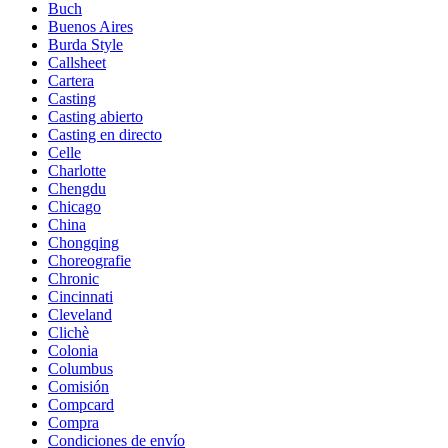
Buch
Buenos Aires
Burda Style
Callsheet
Cartera
Casting
Casting abierto
Casting en directo
Celle
Charlotte
Chengdu
Chicago
China
Chongqing
Choreografie
Chronic
Cincinnati
Cleveland
Clichè
Colonia
Columbus
Comisión
Compcard
Compra
Condiciones de envío