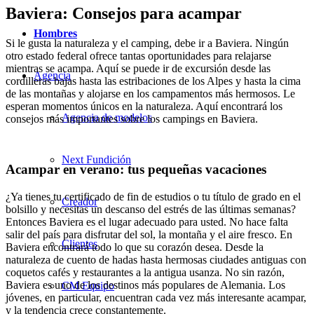
Baviera: Consejos para acampar
Hombres
Si le gusta la naturaleza y el camping, debe ir a Baviera. Ningún
otro estado federal ofrece tantas oportunidades para relajarse
mientras se acampa. Aquí se puede ir de excursión desde las
Agencia
cordilleras bajas hasta las estribaciones de los Alpes y hasta la cima
de las montañas y alojarse en los campamentos más hermosos. Le
esperan momentos únicos en la naturaleza. Aquí encontrará los
Agencia de modelos
consejos más importantes sobre los campings en Baviera.
Next Fundición
Acampar en verano: tus pequeñas vacaciones
¿Ya tienes tu certificado de fin de estudios o tu título de grado en el
Creador
bolsillo y necesitas un descanso del estrés de las últimas semanas?
Entonces Baviera es el lugar adecuado para usted. No hace falta
salir del país para disfrutar del sol, la montaña y el aire fresco. En
Clientes
Baviera encontrará todo lo que su corazón desea. Desde la
naturaleza de cuento de hadas hasta hermosas ciudades antiguas con
coquetos cafés y restaurantes a la antigua usanza. No sin razón,
Baviera es uno de los destinos más populares de Alemania. Los
CM Equipo
jóvenes, en particular, encuentran cada vez más interesante acampar,
y la tendencia crece constantemente.