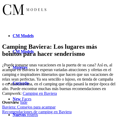
CM
Models
Camping Baviera: Los lugares más
CM
Models
bonitos para hacer senderismo
¿Puede tomarse unas vacaciones en la puerta de su casa? Así es, al
Mujeres
acampar en Baviera le esperan variadas atracciones y ofertas en el
camping e inspiradores itinerarios que hacen que sus vacaciones de
relax sean perfectas. Ya sea sencillo o lujoso, en tienda de campaña
Curvado
o en autocaravana, en el camping que elija pasará la mejor época del
año. Puede encontrar muchas más buenas recomendaciones en
Campwerk:
Camping en Baviera
New
Faces
Overview
hide
Baviera: Consejos para acampar
Recomendaciones de camping en Baviera
Nuevos
rostros