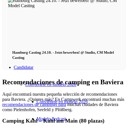
Marketing de rendimiento
Marketing de Influencers
Gestión de influyentes
Hamburg Casting 24.10. - Jetzt bewerben! @ Studio, CM Model
Casting
Candidatar
Recomendaciones de camping en Baviera
Conviértete en modelo 2026
Aquí encontrará nuestra pequeña selección de recomendaciones
para Baviera. ¿Quieres más? En Campwerk encontrará muchas más
Conviértete en modelo 2026
recomendaciones de campings para
muchas ciudades de Baviera
como Pielenhofen, Seefeld y Plößberg.
Modelo Podcast
Camping Kahl – Kahl am Main (80 plazas)