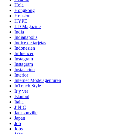
Hola
Hongkong
Houston
HYPE
I-D Magazine
India
Indianapolis
Índice de tarjetas
Indonesien
Influencer
Instagram
Instagram
Instalación
Interior
Internet-Modelagenturen
InTouch Style
Ir y ver
Istanbul
Italia
J’N’C
Jacksonville
Japan
Job
Jobs