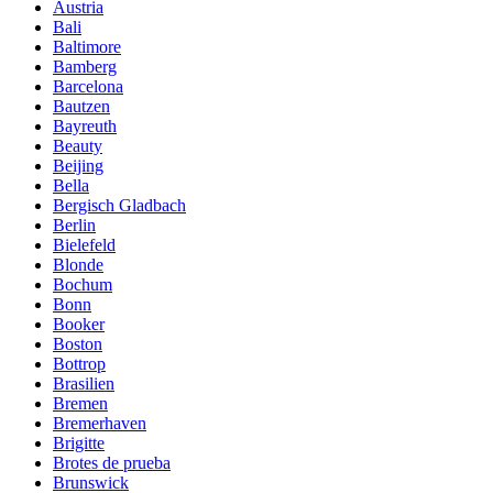
Austria
Bali
Baltimore
Bamberg
Barcelona
Bautzen
Bayreuth
Beauty
Beijing
Bella
Bergisch Gladbach
Berlin
Bielefeld
Blonde
Bochum
Bonn
Booker
Boston
Bottrop
Brasilien
Bremen
Bremerhaven
Brigitte
Brotes de prueba
Brunswick