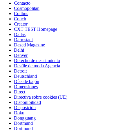
Contacto
Cosmopolitan
Cottbus
Couch
Creator
CXT TEST Homepage
Dallas
Darmstadt
Dazed Magazine
Delhi
Denver
Derecho de desistimiento
Desfile de moda Agencia
Detroit
Deutschland
Días de bajón
Dimensiones
Direct
Directiva sobre cookies (UE)
Disponibilidad
Disposición
Doku
Dongguang
Dortmund
Dortmund