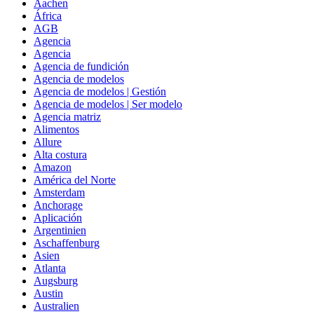
Aachen
África
AGB
Agencia
Agencia
Agencia de fundición
Agencia de modelos
Agencia de modelos | Gestión
Agencia de modelos | Ser modelo
Agencia matriz
Alimentos
Allure
Alta costura
Amazon
América del Norte
Amsterdam
Anchorage
Aplicación
Argentinien
Aschaffenburg
Asien
Atlanta
Augsburg
Austin
Australien