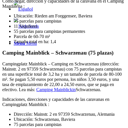
Cómo llegar, dirección y capacidades de la caravana en el Camping
Magdalena :
Ubicación: Rieden am Forggensee, Baviera
75 parcelas para campistas
11 Alquileres
55 parcelas para campistas permanentes
Parcela de 60-70 m²
Tamaño total en ha: 1,4
Menú
Menú
Camping Mainblick – Schwarzenau (75 plazas)
Campingplatz Mainblick – Camping en Schwarzenau (dirección:
Mainstr. 2 en 97359 Schwarzenau) con 75 parcelas para campistas
en una superficie total de 3,2 ha y un tamaño de parcela de 80-100
m². Se pagan 5,50 euros por persona, los niños 3,50 euros, y una
tasa de emplazamiento de 22,00 a 24,50 euros, que se paga en
efectivo. Lea más:
Camping Mainblickin
Schwarzenau.
Indicaciones, direcciones y capacidades de las caravanas en
Campingplatz Mainblick :
Dirección: Mainstr. 2 en 97359 Schwarzenau, Alemania
Ubicación: Schwarzenau, Baviera
75 parcelas para campistas